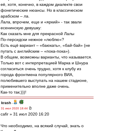
её, хотя, конечно, в каждом диалекте свои
фонетические нюансы. Но в классическом
арабском – ла.
Лала, впрочем, еще и «яркий» - так звали
есенинскую девушку:
Как сказать мне для прекрасной Лалы
По-персидски нежное «люблю»?
Есть ещё вариант – «баюкать», «бай-бай» (не
путать с английским – «пока-пока»).
В общем, возможны варианты, что называется.
Только вот с интерпретацией Марка и Шнура
согласиться очень трудно, хотя к клубу из
города фронтмена популярного ВИА,
полюбившего выступать на нашем стадионе,
применительно вполне даже очень.
Как-то так;)))!
krash
-
31 июл 2020 18:44
cafir » 31 июл 2020 16:20
Что необходимо, на всякий случай, знать о