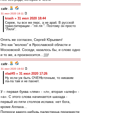
cafir
-
31 июл 2020 19:11
krash » 31 июл 2020 18:44
Сереж, ты все же перс, а не араб. В русской
транслитерации - "ля ля ". Поэтому он просто
"Ляля".
Опять же согласен, Сергей Юрьевич!
Это как "молоко" в Ярославской области и
Московской. Соседи, казалось бы, и слово одно
и то же, а произносится...;)))!
cafir
-
31 июл 2020 19:02
vlad45 » 31 июл 2020 17:26
Ну если уж быть ОЧЕНЬточным, то никаким
ла-ла там и не пахнет.
لا – первая буква «лям» - «л», вторая «алеф» -
«а». С этого слова начинается шахада -
первый из пяти столпов ислама: нет бога,
кроме Аллаха…
Попроси какого-нибудь палестинца произнести