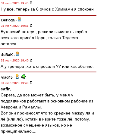
31 июл 2020 19:43
Ну всё, теперь за 6 очков с Химками я спокоен
Berloga
-
31 июл 2020 19:41
Бутовский потеря, решили зачистить клуб от
всех кого привёл Цорн, только Тедеско
остался.
4uBaK
-
31 июл 2020 19:40
А у тренера ,хоть спросили ?? или как обычно.
vlad45
-
31 июл 2020 19:40
cafir
,
Серега, да все может быть, у меня у
подрядчиков работают в основном рабочие из
Хеврона и Рамаллы.
Вот они произносят что то среднее между ля и
лё (или ло), кстати в иврите тоже лё, потому,
возможное смешение языков, но не
принципиально....