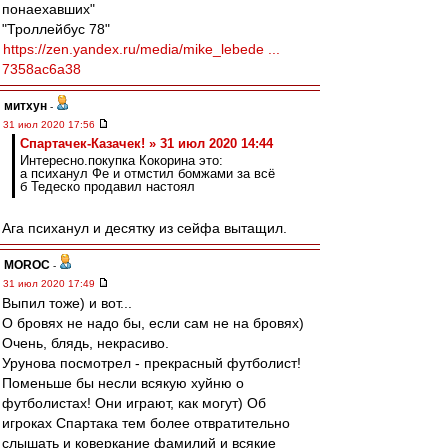
понаехавших"
"Троллейбус 78"
https://zen.yandex.ru/media/mike_lebede ...
7358ac6a38
митхун
-
31 июл 2020 17:56
Спартачек-Казачек! » 31 июл 2020 14:44
Интересно.покупка Кокорина это:
а психанул Фе и отмстил бомжами за всё
б Тедеско продавил настоял
Ага психанул и десятку из сейфа вытащил.
MOROC
-
31 июл 2020 17:49
Выпил тоже) и вот...
О бровях не надо бы, если сам не на бровях)
Очень, блядь, некрасиво.
Урунова посмотрел - прекрасный футболист!
Поменьше бы несли всякую хуйню о
футболистах! Они играют, как могут) Об
игроках Спартака тем более отвратительно
слышать и коверкание фамилий и всякие