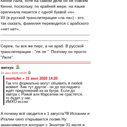
Кенни Лала, хотя на самом деле он не совсем
Кенни, поскольку, по крайней мере, на языке
оригинала пишется с одной буквой «н».
لالا (в русской транслитерации «ла ла») - его,
так сказать, фамилия переводится с арабского
«нет нет»,
---------------------------------------------------------------
--------------------------------------------------------------
Сереж, ты все же перс, а не араб. В русской
транслитерации - "ля ля ". Поэтому он просто
"Ляля".
митхун
-
31 июл 2020 18:25
mentufer » 31 июл 2020 14:20
Так что формально могут объявить в любой
момент. Кмк тут другое - он до последнего
ждёт предложений из-за бугра. Если до
завтра с Ромой али Марселем не срастётся,
то будет у нас.
ИМХО ессно
А почему всё сводится к 1 августа?В Испании и
Италии окно открывается позже.Ну
заканчивается контракт с Зенитом 31 июля и