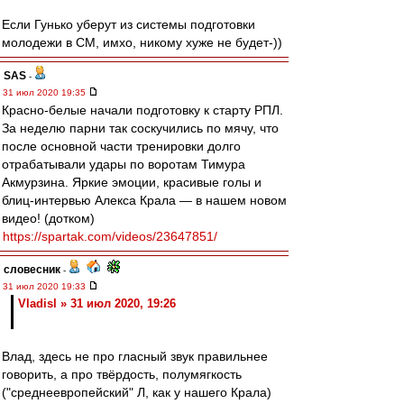
Если Гунько уберут из системы подготовки
молодежи в СМ, имхо, никому хуже не будет-))
SAS
-
31 июл 2020 19:35
Красно-белые начали подготовку к старту РПЛ.
За неделю парни так соскучились по мячу, что
после основной части тренировки долго
отрабатывали удары по воротам Тимура
Акмурзина. Яркие эмоции, красивые голы и
блиц-интервью Алекса Крала — в нашем новом
видео! (дотком)
https://spartak.com/videos/23647851/
словесник
-
31 июл 2020 19:33
Vladisl » 31 июл 2020, 19:26
Влад, здесь не про гласный звук правильнее
говорить, а про твёрдость, полумягкость
("среднеевропейский" Л, как у нашего Крала)