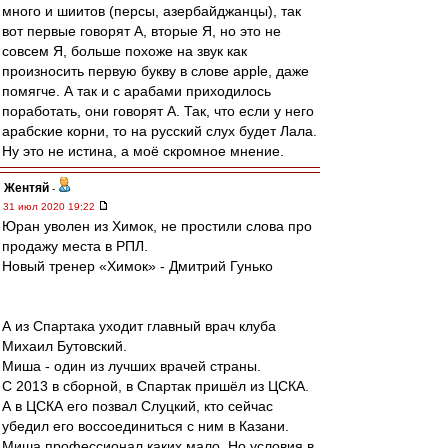
много и шиитов (персы, азербайджанцы), так
вот первые говорят А, вторые Я, но это не
совсем Я, больше похоже на звук как
произносить первую букву в слове apple, даже
помягче. А так и с арабами приходилось
поработать, они говорят А. Так, что если у него
арабские корни, то на русский слух будет Лала.
Ну это не истина, а моё скромное мнение.
Жентяй
-
31 июл 2020 19:22
Юран уволен из Химок, не простили слова про
продажу места в РПЛ.
Новый тренер «Химок» - Дмитрий Гунько
А из Спартака уходит главный врач клуба
Михаил Бутовский.
Миша - один из лучших врачей страны.
С 2013 в сборной, в Спартак пришёл из ЦСКА.
А в ЦСКА его позвал Слуцкий, кто сейчас
убедил его воссоединиться с ним в Казани.
Миша профессионал каких мало. Но условия в