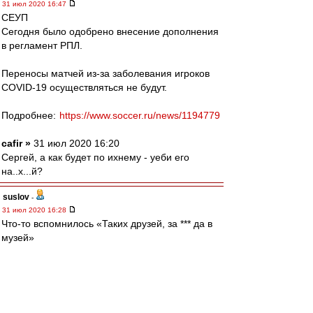
31 июл 2020 16:47
СЕУП
Сегодня было одобрено внесение дополнения
в регламент РПЛ.
Переносы матчей из-за заболевания игроков
COVID-19 осуществляться не будут.
Подробнее:
https://www.soccer.ru/news/1194779
cafir »
31 июл 2020 16:20
Сергей, а как будет по ихнему - уеби его
на..х...й?
suslov
-
31 июл 2020 16:28
Что-то вспомнилось «Таких друзей, за *** да в
музей»
Squabbler
-
31 июл 2020 16:28
setun53 » 31 июл 2020 14:06