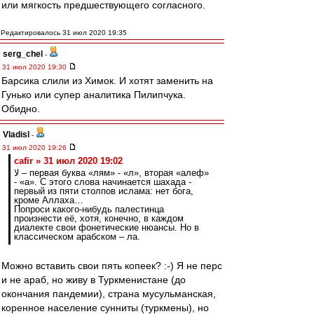
или мягкость предшествующего согласного.
Редактировалось 31 июл 2020 19:35
serg_chel
-
31 июл 2020 19:30
Барсика слили из Химок. И хотят заменить на
Гунько или супер аналитика Пилипчука.
Обидно.
Vladisl
-
31 июл 2020 19:26
cafir » 31 июл 2020 19:02
لا – первая буква «лям» - «л», вторая «алеф»
- «а». С этого слова начинается шахада -
первый из пяти столпов ислама: нет бога,
кроме Аллаха…
Попроси какого-нибудь палестинца
произнести её, хотя, конечно, в каждом
диалекте свои фонетические нюансы. Но в
классическом арабском – ла.
Можно вставить свои пять копеек? :-) Я не перс
и не араб, но живу в Туркменистане (до
окончания пандемии), страна мусульманская,
коренное население сунниты (туркмены), но