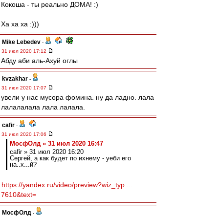
Кокоша - ты реально ДОМА! :)
Ха ха ха :)))
Mike Lebedev
-
31 июл 2020 17:12
Абду аби аль-Ахуй оглы
kvzakhar
-
31 июл 2020 17:07
увели у нас мусора фомина. ну да ладно. лала
лалалалала лала лалала.
cafir
-
31 июл 2020 17:06
МосфОлд » 31 июл 2020 16:47
cafir » 31 июл 2020 16:20
Сергей, а как будет по ихнему - уеби его
на..х...й?
https://yandex.ru/video/preview?wiz_typ ...
7610&text=
МосфОлд
-