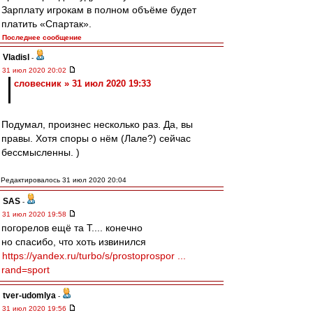
Зарплату игрокам в полном объёме будет
платить «Спартак».
Последнее сообщение
Vladisl
-
31 июл 2020 20:02
словесник » 31 июл 2020 19:33
Подумал, произнес несколько раз. Да, вы
правы. Хотя споры о нём (Лале?) сейчас
бессмысленны. )
Редактировалось 31 июл 2020 20:04
SAS
-
31 июл 2020 19:58
погорелов ещё та Т.... конечно
но спасибо, что хоть извинился
https://yandex.ru/turbo/s/prostoprospor ...
rand=sport
tver-udomlya
-
31 июл 2020 19:56