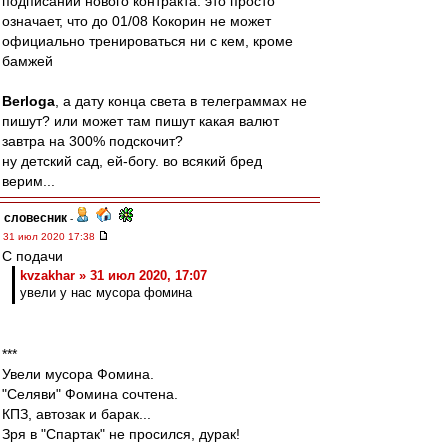
подписании нового контракта. это просто
означает, что до 01/08 Кокорин не может
официально тренироваться ни с кем, кроме
бамжей
Berloga
, а дату конца света в телеграммах не
пишут? или может там пишут какая валют
завтра на 300% подскочит?
ну детский сад, ей-богу. во всякий бред
верим...
словесник
-
31 июл 2020 17:38
С подачи
kvzakhar » 31 июл 2020, 17:07
увели у нас мусора фомина
***
Увели мусора Фомина.
"Селяви" Фомина сочтена.
КПЗ, автозак и барак...
Зря в "Спартак" не просился, дурак!