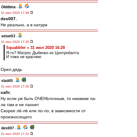
Olddima
-
31 июл 2020 17:38
des007
,
Не реально, а в натуре
setun53
-
31 июл 2020 17:35
Squabbler » 31 июл 2020 16:28
Я-то? Матрос Дыбенко из Центробалта
И тоже не краснею
Орел дядь
vlad45
-
31 июл 2020 17:26
cafir
,
Ну если уж быть ОЧЕНЬточным, то никаким ла-
ла там и не пахнет.
Скорее лё-лё или ло-ло, в зависимости от
произносящего
des007
-
31 июл 2020 17:21