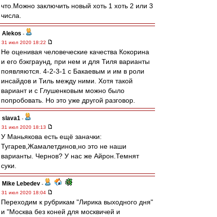
что.Можно заключить новый хоть 1 хоть 2 или 3
числа.
Alekos
-
31 июл 2020 18:22
Не оценивая человеческие качества Кокорина
и его бэкграунд, при нем и для Тиля варианты
появляются. 4-2-3-1 с Бакаевым и им в роли
инсайдов и Тиль между ними. Хотя такой
вариант и с Глушенковым можно было
попробовать. Но это уже другой разговор.
slava1
-
31 июл 2020 18:13
У Маньякова есть ещё заначки:
Тугарев,Жамалетдинов,но это не наши
варианты. Чернов? У нас же Айрон.Темнят
суки.
Mike Lebedev
-
31 июл 2020 18:04
Переходим к рубрикам "Лирика выходного дня"
и "Москва без коней для москвичей и