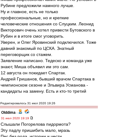
Рубине предложили намного лучше.
Ну и главное, есть не только
профессиональные, но и крепкие
человеческие отношения со Слуцким. Леонид
Викторович очень хотел привести Бутовского в
Рубин и в итоге смог уговорить.
Уверен, и Олег Яровинский подключился. Тоже
давний знакомый по ЦСКА. Знатный
переговорщик со стажем.
Заявление написано. Тедеско и команда уже
знают, Миша объявил им это сам.
12 августа он покидает Спартак.
Андрей Гришанов, бывший врачом Спартака в
чемпионском сезоне и Эльвира Усманова -
кандидаты на замену. Есть и кто-то третий
Редактировалось 31 июл 2020 19:26
Olddima
-
31 июл 2020 19:19
Слышали Погорелова пидормота?
Эту падлу пришибить мало, мразь
Пес без рода, истории и чести