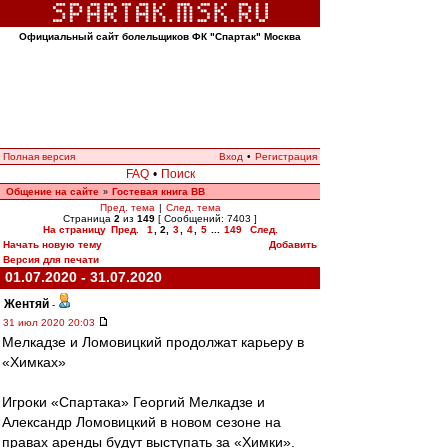
Официальный сайт болельщиков ФК "Спартак" Москва
Полная версия
Вход
•
Регистрация
FAQ
•
Поиск
Общение на сайте
Гостевая книга ВВ
»
Пред. тема
|
След. тема
Страница
2
из
149
[ Сообщений: 7403 ]
На страницу
Пред.
1
,
2
,
3
,
4
,
5
...
149
След.
Начать новую тему
Добавить
Версия для печати
01.07.2020 - 31.07.2020
Жентяй
-
31 июл 2020 20:03
Мелкадзе и Ломовицкий продолжат карьеру в
«Химках»
Игроки «Спартака» Георгий Мелкадзе и
Александр Ломовицкий в новом сезоне на
правах аренды будут выступать за «Химки».