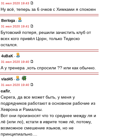
31 июл 2020 19:43
Ну всё, теперь за 6 очков с Химками я спокоен
Berloga
-
31 июл 2020 19:41
Бутовский потеря, решили зачистить клуб от
всех кого привёл Цорн, только Тедеско
остался.
4uBaK
-
31 июл 2020 19:40
А у тренера ,хоть спросили ?? или как обычно.
vlad45
-
31 июл 2020 19:40
cafir
,
Серега, да все может быть, у меня у
подрядчиков работают в основном рабочие из
Хеврона и Рамаллы.
Вот они произносят что то среднее между ля и
лё (или ло), кстати в иврите тоже лё, потому,
возможное смешение языков, но не
принципиально....