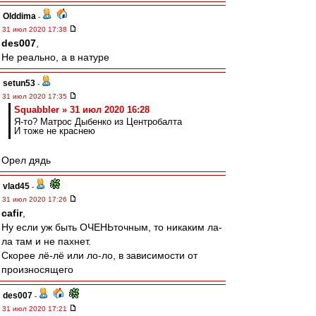
Olddima
-
31 июл 2020 17:38
des007
,
Не реально, а в натуре
setun53
-
31 июл 2020 17:35
Squabbler » 31 июл 2020 16:28
Я-то? Матрос Дыбенко из Центробалта
И тоже не краснею
Орел дядь
vlad45
-
31 июл 2020 17:26
cafir
,
Ну если уж быть ОЧЕНЬточным, то никаким ла-
ла там и не пахнет.
Скорее лё-лё или ло-ло, в зависимости от
произносящего
des007
-
31 июл 2020 17:21