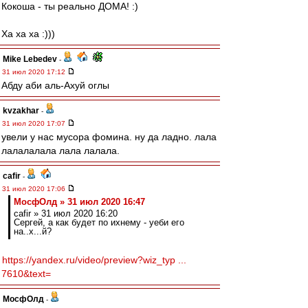
Кокоша - ты реально ДОМА! :)
Ха ха ха :)))
Mike Lebedev
-
31 июл 2020 17:12
Абду аби аль-Ахуй оглы
kvzakhar
-
31 июл 2020 17:07
увели у нас мусора фомина. ну да ладно. лала
лалалалала лала лалала.
cafir
-
31 июл 2020 17:06
МосфОлд » 31 июл 2020 16:47
cafir » 31 июл 2020 16:20
Сергей, а как будет по ихнему - уеби его
на..х...й?
https://yandex.ru/video/preview?wiz_typ ...
7610&text=
МосфОлд
-