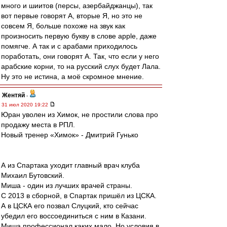
много и шиитов (персы, азербайджанцы), так
вот первые говорят А, вторые Я, но это не
совсем Я, больше похоже на звук как
произносить первую букву в слове apple, даже
помягче. А так и с арабами приходилось
поработать, они говорят А. Так, что если у него
арабские корни, то на русский слух будет Лала.
Ну это не истина, а моё скромное мнение.
Жентяй
-
31 июл 2020 19:22
Юран уволен из Химок, не простили слова про
продажу места в РПЛ.
Новый тренер «Химок» - Дмитрий Гунько
А из Спартака уходит главный врач клуба
Михаил Бутовский.
Миша - один из лучших врачей страны.
С 2013 в сборной, в Спартак пришёл из ЦСКА.
А в ЦСКА его позвал Слуцкий, кто сейчас
убедил его воссоединиться с ним в Казани.
Миша профессионал каких мало. Но условия в