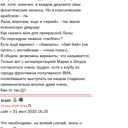
её, хотя, конечно, в каждом диалекте свои
фонетические нюансы. Но в классическом
арабском – ла.
Лала, впрочем, еще и «яркий» - так звали
есенинскую девушку:
Как сказать мне для прекрасной Лалы
По-персидски нежное «люблю»?
Есть ещё вариант – «баюкать», «бай-бай» (не
путать с английским – «пока-пока»).
В общем, возможны варианты, что называется.
Только вот с интерпретацией Марка и Шнура
согласиться очень трудно, хотя к клубу из
города фронтмена популярного ВИА,
полюбившего выступать на нашем стадионе,
применительно вполне даже очень.
Как-то так;)))!
krash
-
31 июл 2020 18:44
cafir » 31 июл 2020 16:20
Что необходимо, на всякий случай, знать о