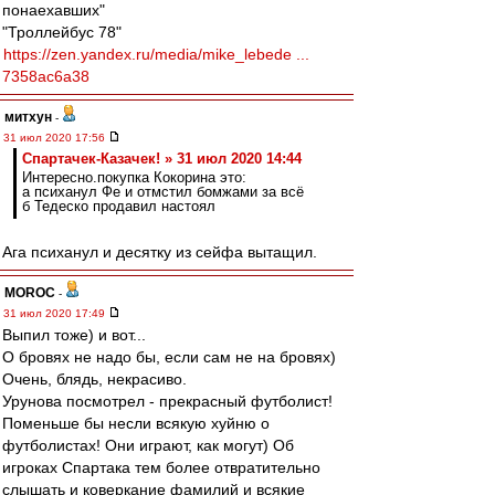
понаехавших"
"Троллейбус 78"
https://zen.yandex.ru/media/mike_lebede ...
7358ac6a38
митхун
-
31 июл 2020 17:56
Спартачек-Казачек! » 31 июл 2020 14:44
Интересно.покупка Кокорина это:
а психанул Фе и отмстил бомжами за всё
б Тедеско продавил настоял
Ага психанул и десятку из сейфа вытащил.
MOROC
-
31 июл 2020 17:49
Выпил тоже) и вот...
О бровях не надо бы, если сам не на бровях)
Очень, блядь, некрасиво.
Урунова посмотрел - прекрасный футболист!
Поменьше бы несли всякую хуйню о
футболистах! Они играют, как могут) Об
игроках Спартака тем более отвратительно
слышать и коверкание фамилий и всякие