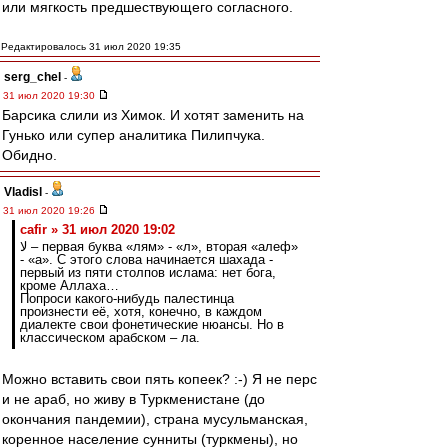
или мягкость предшествующего согласного.
Редактировалось 31 июл 2020 19:35
serg_chel
-
31 июл 2020 19:30
Барсика слили из Химок. И хотят заменить на
Гунько или супер аналитика Пилипчука.
Обидно.
Vladisl
-
31 июл 2020 19:26
cafir » 31 июл 2020 19:02
لا – первая буква «лям» - «л», вторая «алеф»
- «а». С этого слова начинается шахада -
первый из пяти столпов ислама: нет бога,
кроме Аллаха…
Попроси какого-нибудь палестинца
произнести её, хотя, конечно, в каждом
диалекте свои фонетические нюансы. Но в
классическом арабском – ла.
Можно вставить свои пять копеек? :-) Я не перс
и не араб, но живу в Туркменистане (до
окончания пандемии), страна мусульманская,
коренное население сунниты (туркмены), но