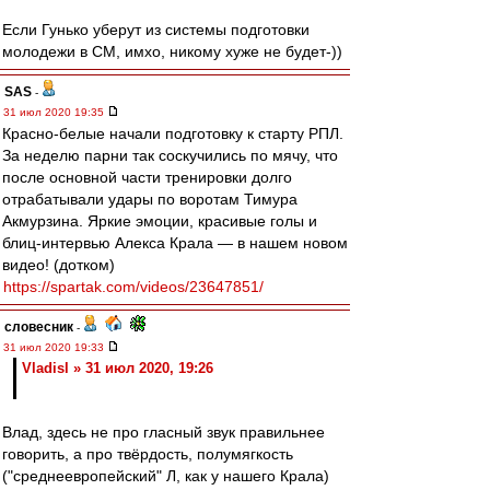
Если Гунько уберут из системы подготовки
молодежи в СМ, имхо, никому хуже не будет-))
SAS
-
31 июл 2020 19:35
Красно-белые начали подготовку к старту РПЛ.
За неделю парни так соскучились по мячу, что
после основной части тренировки долго
отрабатывали удары по воротам Тимура
Акмурзина. Яркие эмоции, красивые голы и
блиц-интервью Алекса Крала — в нашем новом
видео! (дотком)
https://spartak.com/videos/23647851/
словесник
-
31 июл 2020 19:33
Vladisl » 31 июл 2020, 19:26
Влад, здесь не про гласный звук правильнее
говорить, а про твёрдость, полумягкость
("среднеевропейский" Л, как у нашего Крала)