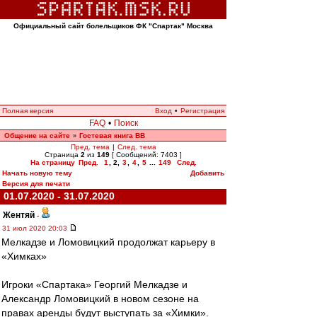
Официальный сайт болельщиков ФК "Спартак" Москва
Полная версия
Вход
•
Регистрация
FAQ
•
Поиск
Общение на сайте
Гостевая книга ВВ
»
Пред. тема
|
След. тема
Страница
2
из
149
[ Сообщений: 7403 ]
На страницу
Пред.
1
,
2
,
3
,
4
,
5
...
149
След.
Начать новую тему
Добавить
Версия для печати
01.07.2020 - 31.07.2020
Жентяй
-
31 июл 2020 20:03
Мелкадзе и Ломовицкий продолжат карьеру в
«Химках»
Игроки «Спартака» Георгий Мелкадзе и
Александр Ломовицкий в новом сезоне на
правах аренды будут выступать за «Химки».