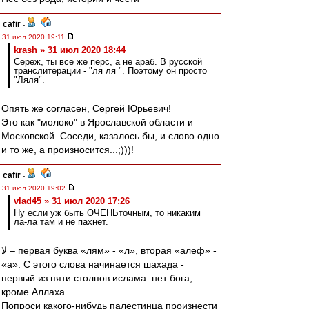
cafir
-
31 июл 2020 19:11
krash » 31 июл 2020 18:44
Сереж, ты все же перс, а не араб. В русской
транслитерации - "ля ля ". Поэтому он просто
"Ляля".
Опять же согласен, Сергей Юрьевич!
Это как "молоко" в Ярославской области и
Московской. Соседи, казалось бы, и слово одно
и то же, а произносится...;)))!
cafir
-
31 июл 2020 19:02
vlad45 » 31 июл 2020 17:26
Ну если уж быть ОЧЕНЬточным, то никаким
ла-ла там и не пахнет.
لا – первая буква «лям» - «л», вторая «алеф» -
«а». С этого слова начинается шахада -
первый из пяти столпов ислама: нет бога,
кроме Аллаха…
Попроси какого-нибудь палестинца произнести