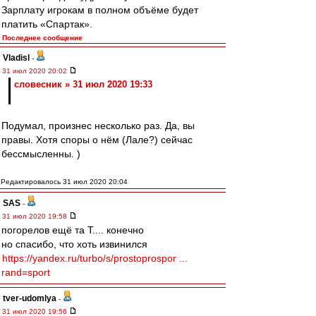
Зарплату игрокам в полном объёме будет
платить «Спартак».
Последнее сообщение
Vladisl
-
31 июл 2020 20:02
словесник » 31 июл 2020 19:33
Подумал, произнес несколько раз. Да, вы
правы. Хотя споры о нём (Лале?) сейчас
бессмысленны. )
Редактировалось 31 июл 2020 20:04
SAS
-
31 июл 2020 19:58
погорелов ещё та Т.... конечно
но спасибо, что хоть извинился
https://yandex.ru/turbo/s/prostoprospor ...
rand=sport
tver-udomlya
-
31 июл 2020 19:56