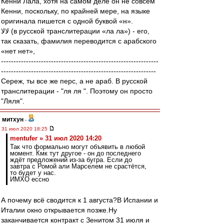
Кенни Лала, хотя на самом деле он не совсем
Кенни, поскольку, по крайней мере, на языке
оригинала пишется с одной буквой «н».
لالا (в русской транслитерации «ла ла») - его,
так сказать, фамилия переводится с арабского
«нет нет»,
---------------------------------------------------------------
--------------------------------------------------------------
Сереж, ты все же перс, а не араб. В русской
транслитерации - "ля ля ". Поэтому он просто
"Ляля".
митхун
-
31 июл 2020 18:25
mentufer » 31 июл 2020 14:20
Так что формально могут объявить в любой
момент. Кмк тут другое - он до последнего
ждёт предложений из-за бугра. Если до
завтра с Ромой али Марселем не срастётся,
то будет у нас.
ИМХО ессно
А почему всё сводится к 1 августа?В Испании и
Италии окно открывается позже.Ну
заканчивается контракт с Зенитом 31 июля и