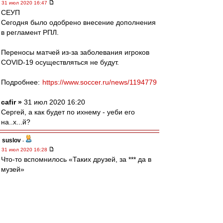
31 июл 2020 16:47
СЕУП
Сегодня было одобрено внесение дополнения
в регламент РПЛ.
Переносы матчей из-за заболевания игроков
COVID-19 осуществляться не будут.
Подробнее:
https://www.soccer.ru/news/1194779
cafir »
31 июл 2020 16:20
Сергей, а как будет по ихнему - уеби его
на..х...й?
suslov
-
31 июл 2020 16:28
Что-то вспомнилось «Таких друзей, за *** да в
музей»
Squabbler
-
31 июл 2020 16:28
setun53 » 31 июл 2020 14:06