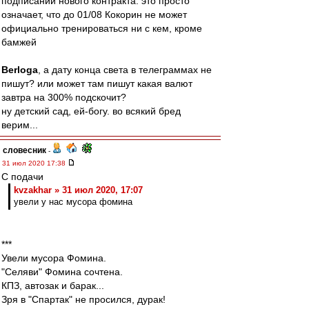
подписании нового контракта. это просто
означает, что до 01/08 Кокорин не может
официально тренироваться ни с кем, кроме
бамжей
Berloga
, а дату конца света в телеграммах не
пишут? или может там пишут какая валют
завтра на 300% подскочит?
ну детский сад, ей-богу. во всякий бред
верим...
словесник
-
31 июл 2020 17:38
С подачи
kvzakhar » 31 июл 2020, 17:07
увели у нас мусора фомина
***
Увели мусора Фомина.
"Селяви" Фомина сочтена.
КПЗ, автозак и барак...
Зря в "Спартак" не просился, дурак!