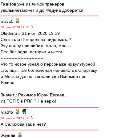
Газизов уже из Химок тренеров
увольняет,может и до Федуна доберется.
slava1
-
31 июл 2020 19:50
Olddima » 31 июл 2020 19:19
Слышали Погорелова пидормота?
Эту падлу пришибить мало, мразь
Пес без рода, истории и чести
----------------------------
Что то новое узнал о персонаже из культурной
столицы.Там болезненая ненависть к Спартаку
и Москве давно зашкаливает.Вспомни про
Яшина.
Значит : Рахимов Юран Евсеев...
Из ТОП 5 в РПЛ ? Не верю!
vlad45
-
31 июл 2020 19:50
А Селихова так и нет?
Жентяй
-