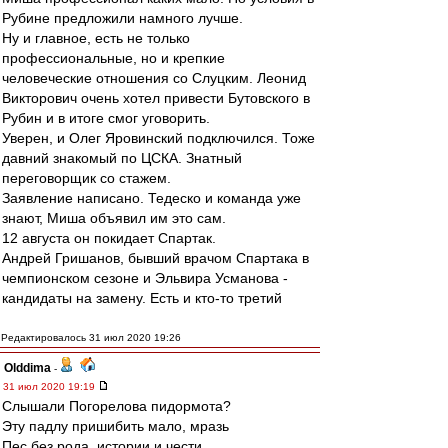
Рубине предложили намного лучше.
Ну и главное, есть не только
профессиональные, но и крепкие
человеческие отношения со Слуцким. Леонид
Викторович очень хотел привести Бутовского в
Рубин и в итоге смог уговорить.
Уверен, и Олег Яровинский подключился. Тоже
давний знакомый по ЦСКА. Знатный
переговорщик со стажем.
Заявление написано. Тедеско и команда уже
знают, Миша объявил им это сам.
12 августа он покидает Спартак.
Андрей Гришанов, бывший врачом Спартака в
чемпионском сезоне и Эльвира Усманова -
кандидаты на замену. Есть и кто-то третий
Редактировалось 31 июл 2020 19:26
Olddima
-
31 июл 2020 19:19
Слышали Погорелова пидормота?
Эту падлу пришибить мало, мразь
Пес без рода, истории и чести