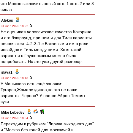
что.Можно заключить новый хоть 1 хоть 2 или 3
числа.
Alekos
-
31 июл 2020 18:22
Не оценивая человеческие качества Кокорина
и его бэкграунд, при нем и для Тиля варианты
появляются. 4-2-3-1 с Бакаевым и им в роли
инсайдов и Тиль между ними. Хотя такой
вариант и с Глушенковым можно было
попробовать. Но это уже другой разговор.
slava1
-
31 июл 2020 18:13
У Маньякова есть ещё заначки:
Тугарев,Жамалетдинов,но это не наши
варианты. Чернов? У нас же Айрон.Темнят
суки.
Mike Lebedev
-
31 июл 2020 18:04
Переходим к рубрикам "Лирика выходного дня"
и "Москва без коней для москвичей и