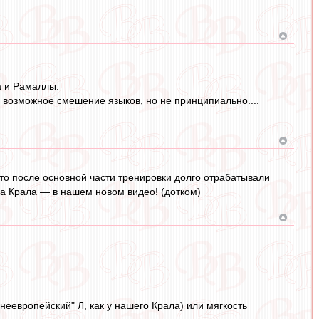
а и Рамаллы.
у, возможное смешение языков, но не принципиально....
что после основной части тренировки долго отрабатывали
а Крала — в нашем новом видео! (дотком)
днеевропейский" Л, как у нашего Крала) или мягкость