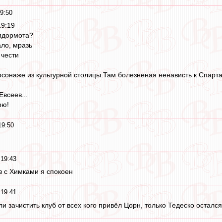
9:50
19:19
идормота?
ло, мразь
 чести
ерсонаже из культурной столицы.Там болезненая ненависть к Спарт
всеев...
рю!
19:50
19:43
ов с Химками я спокоен
19:41
и зачистить клуб от всех кого привёл Цорн, только Тедеско остался