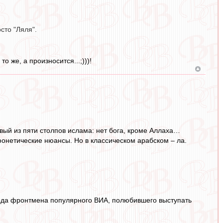
сто "Ляля".
о же, а произносится...;)))!
ервый из пяти столпов ислама: нет бога, кроме Аллаха…
фонетические нюансы. Но в классическом арабском – ла.
орода фронтмена популярного ВИА, полюбившего выступать