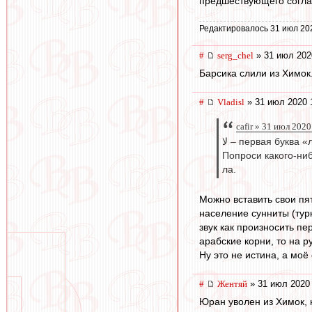
предшествующего согла
Редактировалось 31 июл 20
#
serg_chel
» 31 июл 202
Барсика слили из Химок
#
Vladisl
» 31 июл 2020 
cafir » 31 июл 2020
لا – первая буква
Попроси какого-ниб
ла.
Можно вставить свои пят
население сунниты (турк
звук как произносить пе
арабские корни, то на р
Ну это не истина, а мо
#
Жентяй
» 31 июл 2020 
Юран уволен из Химок, 