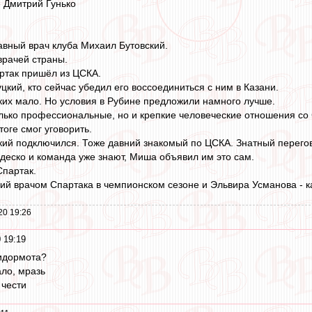
 Дмитрий Гунько
лавный врач клуба Михаил Бутовский.
врачей страны.
артак пришёл из ЦСКА.
цкий, кто сейчас убедил его воссоединиться с ним в Казани.
их мало. Но условия в Рубине предложили намного лучше.
только профессиональные, но и крепкие человеческие отношения со
тоге смог уговорить.
кий подключился. Тоже давний знакомый по ЦСКА. Знатный перего
деско и команда уже знают, Миша объявил им это сам.
Спартак.
й врачом Спартака в чемпионском сезоне и Эльвира Усманова - кан
20 19:26
 19:19
идормота?
ло, мразь
 чести