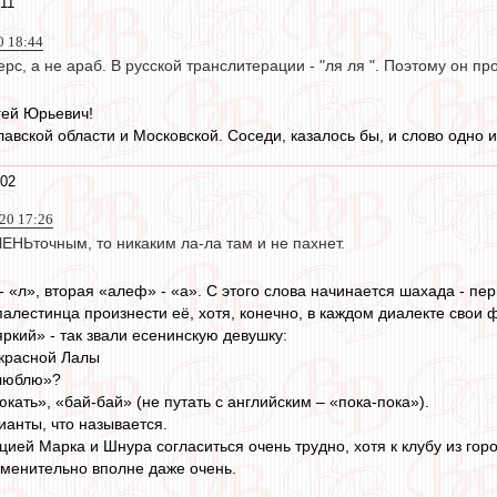
11
0 18:44
рс, а не араб. В русской транслитерации - "ля ля ". Поэтому он про
гей Юрьевич!
авской области и Московской. Соседи, казалось бы, и слово одно и т
:02
20 17:26
ЕНЬточным, то никаким ла-ла там и не пахнет.
» - «л», вторая «алеф» - «а». С этого слова начинается шахада - п
палестинца произнести её, хотя, конечно, в каждом диалекте свои 
ркий» - так звали есенинскую девушку:
екрасной Лалы
«люблю»?
кать», «бай-бай» (не путать с английским – «пока-пока»).
анты, что называется.
ацией Марка и Шнура согласиться очень трудно, хотя к клубу из г
менительно вполне даже очень.