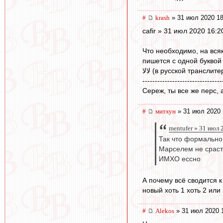
#
krash
» 31 июл 2020 18
cafir » 31 июл 2020 16:2
Что необходимо, на всяк
пишется с одной буквой
لالا (в русской трансл
--------------------------------
Сереж, ты все же перс, 
#
митхун
» 31 июл 2020 
mentufer » 31 июл 
Так что формально 
Марселем не срастё
ИМХО ессно
А почему всё сводится 
новый хоть 1 хоть 2 или 
#
Alekos
» 31 июл 2020 