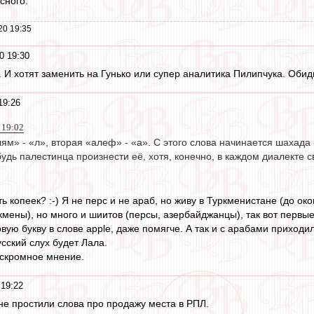
сного.
20 19:35
0 19:30
. И хотят заменить на Гунько или супер аналитика Пилипчука. Обид
19:26
 19:02
 «лям» - «л», вторая «алеф» - «а». С этого слова начинается шахад
удь палестинца произнести её, хотя, конечно, в каждом диалекте 
ь копеек? :-) Я не перс и не араб, но живу в Туркменистане (до о
мены), но много и шиитов (персы, азербайджанцы), так вот первые
рвую букву в слове apple, даже помягче. А так и с арабами приходил
усский слух будет Лала.
ё скромное мнение.
19:22
не простили слова про продажу места в РПЛ.