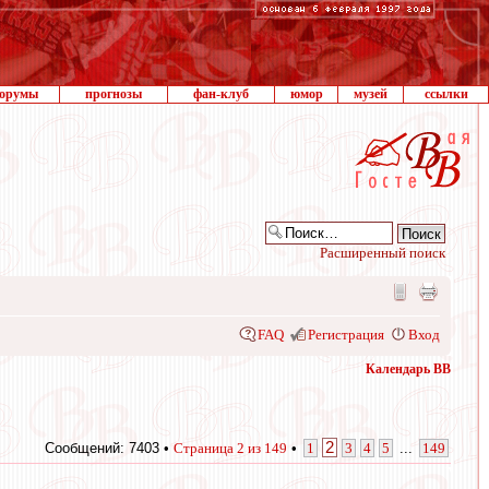
орумы
прогнозы
фан-клуб
юмор
музей
ссылки
Расширенный поиск
FAQ
Регистрация
Вход
Календарь ВВ
2
Сообщений: 7403 •
Страница
2
из
149
•
1
3
4
5
...
149