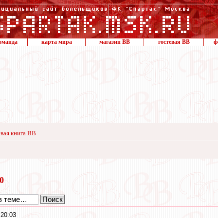
оманда
карта мира
магазин ВВ
гостевая ВВ
ф
вая книга ВВ
20
20:03