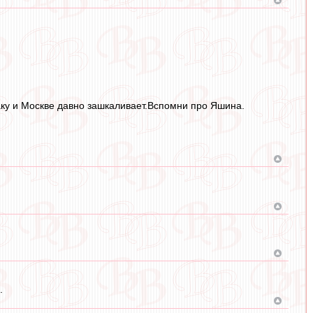
аку и Москве давно зашкаливает.Вспомни про Яшина.
.