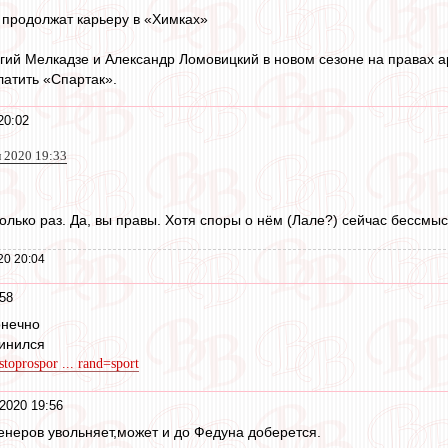
 продолжат карьеру в «Химках»
гий Мелкадзе и Александр Ломовицкий в новом сезоне на правах ар
атить «Спартак».
20:02
л 2020 19:33
олько раз. Да, вы правы. Хотя споры о нём (Лале?) сейчас бессмыс
20 20:04
58
онечно
винился
stoprospor ... rand=sport
2020 19:56
ренеров увольняет,может и до Федуна доберется.