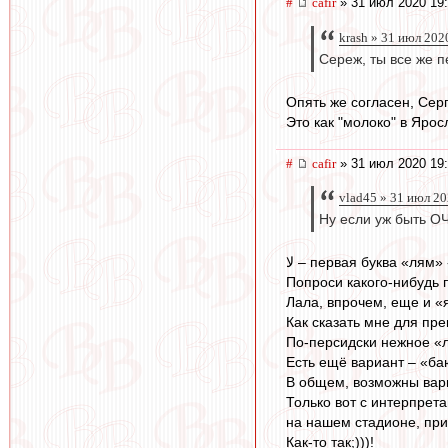
#
cafir
» 31 июл 2020 19:
krash » 31 июл 202
Сереж, ты все же пе
Опять же согласен, Сер
Это как "молоко" в Яросл
#
cafir
» 31 июл 2020 19
vlad45 » 31 июл 20
Ну если уж быть ОЧ
لا – первая буква «лям
Попроси какого-нибудь 
Лала, впрочем, еще и «я
Как сказать мне для пр
По-персидски нежное 
Есть ещё вариант – «баю
В общем, возможны вари
Только вот с интерпрет
на нашем стадионе, при
Как-то так;)))!