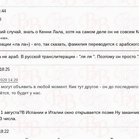
:44
0
ий случай, знать о Кенни Лала, хотя на самом деле он не совсем К
 «н».
итерации «ла ла») - его, так сказать, фамилия переводится с арабског
------------------------------------------------------------------------------------------
а не араб. В русской транслитерации - "ля ля ". Поэтому он просто 
18:25
2020 14:20
могут объявить в любой момент. Кмк тут другое - он до последнего
тся, то будет у нас.
к 1 августа?В Испании и Италии окно открывается позже.Ну заканчи
3 числа.
18:22