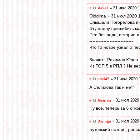
#
slava1
» 31 июл 2020 1
Olddima » 31 июл 2020 
Слышали Погорелова п
Эту падлу пришибить ма
Пес без рода, истории и
----------------------------
Что то новое узнал о п
Значит : Рахимов Юран Е
Из ТОП 5 в РПЛ ? Не ве
#
vlad45
» 31 июл 2020 
А Селихова так и нет?
#
Жентяй
» 31 июл 2020 
Ну всё, теперь за 6 очк
#
Berloga
» 31 июл 2020 
Бутовский потеря, решил