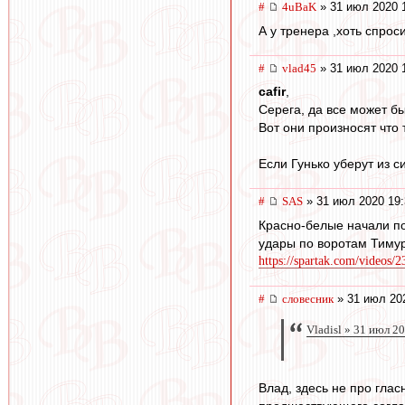
#
4uBaK
» 31 июл 2020 
А у тренера ,хоть спрос
#
vlad45
» 31 июл 2020 
cafir
,
Серега, да все может б
Вот они произносят что 
Если Гунько уберут из с
#
SAS
» 31 июл 2020 19:
Красно-белые начали по
удары по воротам Тимур
https://spartak.com/videos/
#
словесник
» 31 июл 20
Vladisl » 31 июл 2
Влад, здесь не про глас