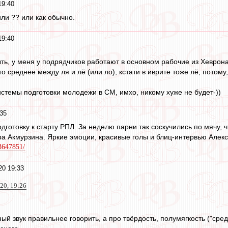
19:40
или ?? или как обычно.
19:40
ыть, у меня у подрядчиков работают в основном рабочие из Хеврон
то среднее между ля и лё (или ло), кстати в иврите тоже лё, потом
истемы подготовки молодежи в СМ, имхо, никому хуже не будет-))
35
дготовку к старту РПЛ. За неделю парни так соскучились по мячу, 
а Акмурзина. Яркие эмоции, красивые голы и блиц-интервью Алекс
23647851/
20 19:33
020, 19:26
ный звук правильнее говорить, а про твёрдость, полумягкость ("сре