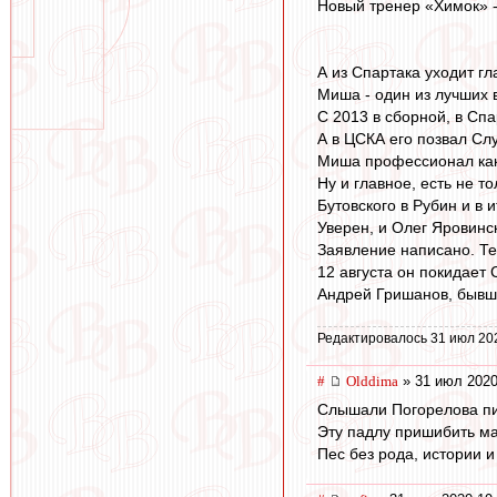
Новый тренер «Химок» -
А из Спартака уходит г
Миша - один из лучших 
С 2013 в сборной, в Сп
А в ЦСКА его позвал Слу
Миша профессионал как
Ну и главное, есть не 
Бутовского в Рубин и в и
Уверен, и Олег Яровинс
Заявление написано. Те
12 августа он покидает 
Андрей Гришанов, бывши
Редактировалось 31 июл 20
#
Olddima
» 31 июл 2020
Слышали Погорелова п
Эту падлу пришибить ма
Пес без рода, истории и