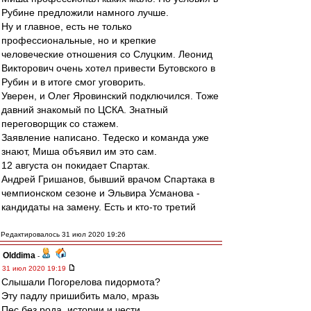
Рубине предложили намного лучше.
Ну и главное, есть не только
профессиональные, но и крепкие
человеческие отношения со Слуцким. Леонид
Викторович очень хотел привести Бутовского в
Рубин и в итоге смог уговорить.
Уверен, и Олег Яровинский подключился. Тоже
давний знакомый по ЦСКА. Знатный
переговорщик со стажем.
Заявление написано. Тедеско и команда уже
знают, Миша объявил им это сам.
12 августа он покидает Спартак.
Андрей Гришанов, бывший врачом Спартака в
чемпионском сезоне и Эльвира Усманова -
кандидаты на замену. Есть и кто-то третий
Редактировалось 31 июл 2020 19:26
Olddima
-
31 июл 2020 19:19
Слышали Погорелова пидормота?
Эту падлу пришибить мало, мразь
Пес без рода, истории и чести