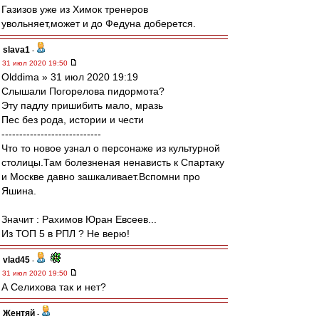
Газизов уже из Химок тренеров
увольняет,может и до Федуна доберется.
slava1
-
31 июл 2020 19:50
Olddima » 31 июл 2020 19:19
Слышали Погорелова пидормота?
Эту падлу пришибить мало, мразь
Пес без рода, истории и чести
----------------------------
Что то новое узнал о персонаже из культурной
столицы.Там болезненая ненависть к Спартаку
и Москве давно зашкаливает.Вспомни про
Яшина.
Значит : Рахимов Юран Евсеев...
Из ТОП 5 в РПЛ ? Не верю!
vlad45
-
31 июл 2020 19:50
А Селихова так и нет?
Жентяй
-