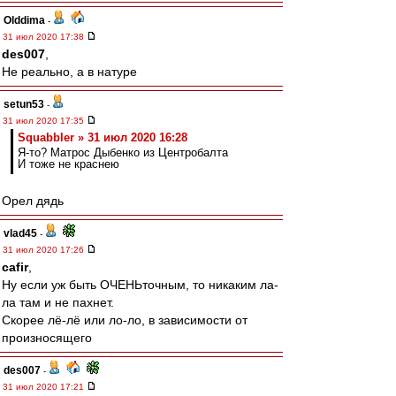
Olddima
-
31 июл 2020 17:38
des007
,
Не реально, а в натуре
setun53
-
31 июл 2020 17:35
Squabbler » 31 июл 2020 16:28
Я-то? Матрос Дыбенко из Центробалта
И тоже не краснею
Орел дядь
vlad45
-
31 июл 2020 17:26
cafir
,
Ну если уж быть ОЧЕНЬточным, то никаким ла-
ла там и не пахнет.
Скорее лё-лё или ло-ло, в зависимости от
произносящего
des007
-
31 июл 2020 17:21