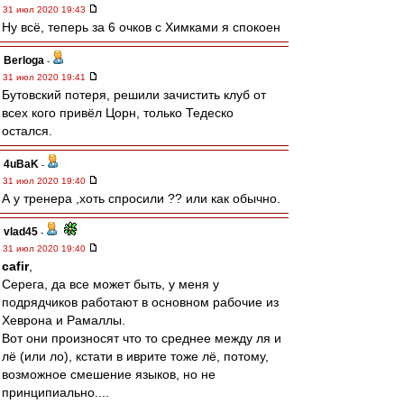
31 июл 2020 19:43
Ну всё, теперь за 6 очков с Химками я спокоен
Berloga
-
31 июл 2020 19:41
Бутовский потеря, решили зачистить клуб от
всех кого привёл Цорн, только Тедеско
остался.
4uBaK
-
31 июл 2020 19:40
А у тренера ,хоть спросили ?? или как обычно.
vlad45
-
31 июл 2020 19:40
cafir
,
Серега, да все может быть, у меня у
подрядчиков работают в основном рабочие из
Хеврона и Рамаллы.
Вот они произносят что то среднее между ля и
лё (или ло), кстати в иврите тоже лё, потому,
возможное смешение языков, но не
принципиально....