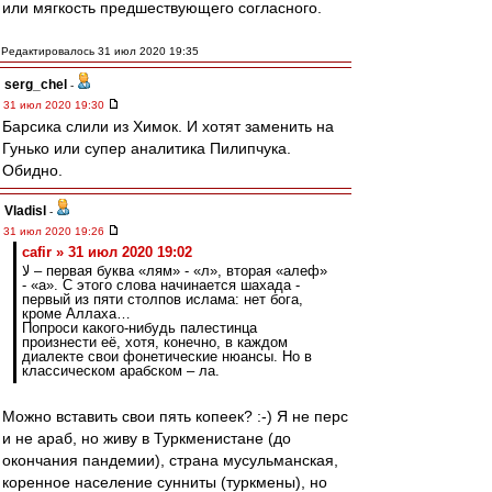
или мягкость предшествующего согласного.
Редактировалось 31 июл 2020 19:35
serg_chel
-
31 июл 2020 19:30
Барсика слили из Химок. И хотят заменить на
Гунько или супер аналитика Пилипчука.
Обидно.
Vladisl
-
31 июл 2020 19:26
cafir » 31 июл 2020 19:02
لا – первая буква «лям» - «л», вторая «алеф»
- «а». С этого слова начинается шахада -
первый из пяти столпов ислама: нет бога,
кроме Аллаха…
Попроси какого-нибудь палестинца
произнести её, хотя, конечно, в каждом
диалекте свои фонетические нюансы. Но в
классическом арабском – ла.
Можно вставить свои пять копеек? :-) Я не перс
и не араб, но живу в Туркменистане (до
окончания пандемии), страна мусульманская,
коренное население сунниты (туркмены), но