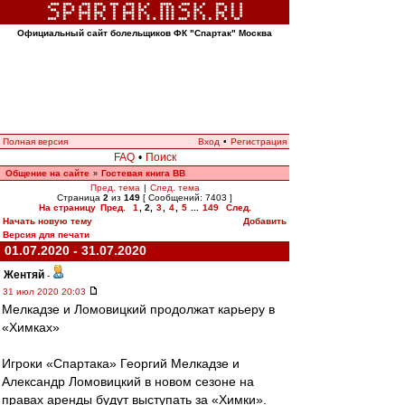
Официальный сайт болельщиков ФК "Спартак" Москва
Полная версия
Вход
•
Регистрация
FAQ
•
Поиск
Общение на сайте
Гостевая книга ВВ
»
Пред. тема
|
След. тема
Страница
2
из
149
[ Сообщений: 7403 ]
На страницу
Пред.
1
,
2
,
3
,
4
,
5
...
149
След.
Начать новую тему
Добавить
Версия для печати
01.07.2020 - 31.07.2020
Жентяй
-
31 июл 2020 20:03
Мелкадзе и Ломовицкий продолжат карьеру в
«Химках»
Игроки «Спартака» Георгий Мелкадзе и
Александр Ломовицкий в новом сезоне на
правах аренды будут выступать за «Химки».