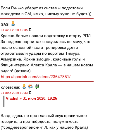
Если Гунько уберут из системы подготовки
молодежи в СМ, имхо, никому хуже не будет-))
SAS
-
31 июл 2020 19:35
Красно-белые начали подготовку к старту РПЛ.
За неделю парни так соскучились по мячу, что
после основной части тренировки долго
отрабатывали удары по воротам Тимура
Акмурзина. Яркие эмоции, красивые голы и
блиц-интервью Алекса Крала — в нашем новом
видео! (дотком)
https://spartak.com/videos/23647851/
словесник
-
31 июл 2020 19:33
Vladisl » 31 июл 2020, 19:26
Влад, здесь не про гласный звук правильнее
говорить, а про твёрдость, полумягкость
("среднеевропейский" Л, как у нашего Крала)