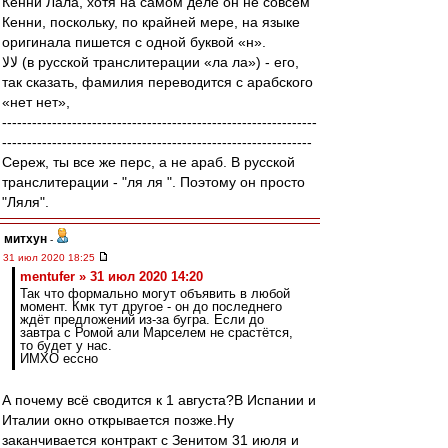
Кенни Лала, хотя на самом деле он не совсем
Кенни, поскольку, по крайней мере, на языке
оригинала пишется с одной буквой «н».
لالا (в русской транслитерации «ла ла») - его,
так сказать, фамилия переводится с арабского
«нет нет»,
---------------------------------------------------------------
--------------------------------------------------------------
Сереж, ты все же перс, а не араб. В русской
транслитерации - "ля ля ". Поэтому он просто
"Ляля".
митхун
-
31 июл 2020 18:25
mentufer » 31 июл 2020 14:20
Так что формально могут объявить в любой
момент. Кмк тут другое - он до последнего
ждёт предложений из-за бугра. Если до
завтра с Ромой али Марселем не срастётся,
то будет у нас.
ИМХО ессно
А почему всё сводится к 1 августа?В Испании и
Италии окно открывается позже.Ну
заканчивается контракт с Зенитом 31 июля и