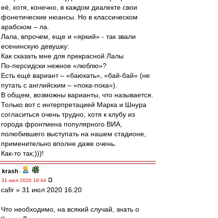
её, хотя, конечно, в каждом диалекте свои
фонетические нюансы. Но в классическом
арабском – ла.
Лала, впрочем, еще и «яркий» - так звали
есенинскую девушку:
Как сказать мне для прекрасной Лалы
По-персидски нежное «люблю»?
Есть ещё вариант – «баюкать», «бай-бай» (не
путать с английским – «пока-пока»).
В общем, возможны варианты, что называется.
Только вот с интерпретацией Марка и Шнура
согласиться очень трудно, хотя к клубу из
города фронтмена популярного ВИА,
полюбившего выступать на нашем стадионе,
применительно вполне даже очень.
Как-то так;)))!
krash
-
31 июл 2020 18:44
cafir » 31 июл 2020 16:20
Что необходимо, на всякий случай, знать о