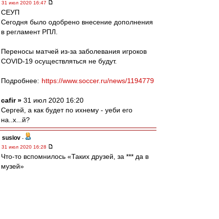
31 июл 2020 16:47
СЕУП
Сегодня было одобрено внесение дополнения
в регламент РПЛ.
Переносы матчей из-за заболевания игроков
COVID-19 осуществляться не будут.
Подробнее:
https://www.soccer.ru/news/1194779
cafir »
31 июл 2020 16:20
Сергей, а как будет по ихнему - уеби его
на..х...й?
suslov
-
31 июл 2020 16:28
Что-то вспомнилось «Таких друзей, за *** да в
музей»
Squabbler
-
31 июл 2020 16:28
setun53 » 31 июл 2020 14:06