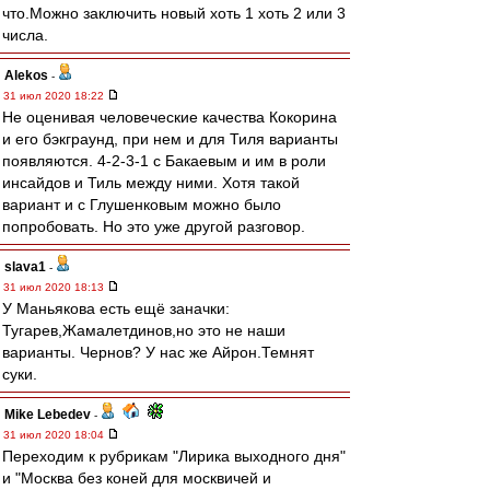
что.Можно заключить новый хоть 1 хоть 2 или 3
числа.
Alekos
-
31 июл 2020 18:22
Не оценивая человеческие качества Кокорина
и его бэкграунд, при нем и для Тиля варианты
появляются. 4-2-3-1 с Бакаевым и им в роли
инсайдов и Тиль между ними. Хотя такой
вариант и с Глушенковым можно было
попробовать. Но это уже другой разговор.
slava1
-
31 июл 2020 18:13
У Маньякова есть ещё заначки:
Тугарев,Жамалетдинов,но это не наши
варианты. Чернов? У нас же Айрон.Темнят
суки.
Mike Lebedev
-
31 июл 2020 18:04
Переходим к рубрикам "Лирика выходного дня"
и "Москва без коней для москвичей и