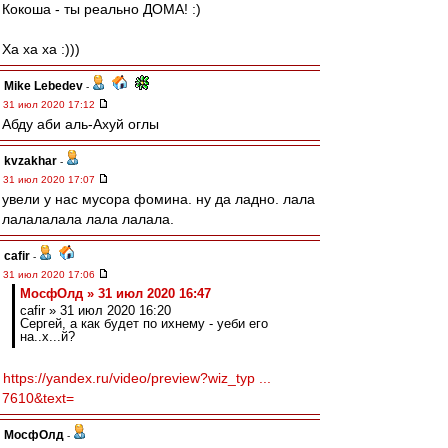
Кокоша - ты реально ДОМА! :)
Ха ха ха :)))
Mike Lebedev
-
31 июл 2020 17:12
Абду аби аль-Ахуй оглы
kvzakhar
-
31 июл 2020 17:07
увели у нас мусора фомина. ну да ладно. лала
лалалалала лала лалала.
cafir
-
31 июл 2020 17:06
МосфОлд » 31 июл 2020 16:47
cafir » 31 июл 2020 16:20
Сергей, а как будет по ихнему - уеби его
на..х...й?
https://yandex.ru/video/preview?wiz_typ ...
7610&text=
МосфОлд
-