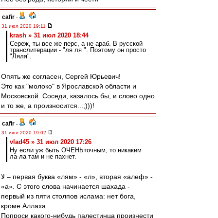
cafir
-
31 июл 2020 19:11
krash » 31 июл 2020 18:44
Сереж, ты все же перс, а не араб. В русской
транслитерации - "ля ля ". Поэтому он просто
"Ляля".
Опять же согласен, Сергей Юрьевич!
Это как "молоко" в Ярославской области и
Московской. Соседи, казалось бы, и слово одно
и то же, а произносится...;)))!
cafir
-
31 июл 2020 19:02
vlad45 » 31 июл 2020 17:26
Ну если уж быть ОЧЕНЬточным, то никаким
ла-ла там и не пахнет.
لا – первая буква «лям» - «л», вторая «алеф» -
«а». С этого слова начинается шахада -
первый из пяти столпов ислама: нет бога,
кроме Аллаха…
Попроси какого-нибудь палестинца произнести