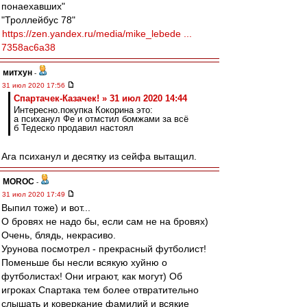
понаехавших"
"Троллейбус 78"
https://zen.yandex.ru/media/mike_lebede ...
7358ac6a38
митхун
-
31 июл 2020 17:56
Спартачек-Казачек! » 31 июл 2020 14:44
Интересно.покупка Кокорина это:
а психанул Фе и отмстил бомжами за всё
б Тедеско продавил настоял
Ага психанул и десятку из сейфа вытащил.
MOROC
-
31 июл 2020 17:49
Выпил тоже) и вот...
О бровях не надо бы, если сам не на бровях)
Очень, блядь, некрасиво.
Урунова посмотрел - прекрасный футболист!
Поменьше бы несли всякую хуйню о
футболистах! Они играют, как могут) Об
игроках Спартака тем более отвратительно
слышать и коверкание фамилий и всякие