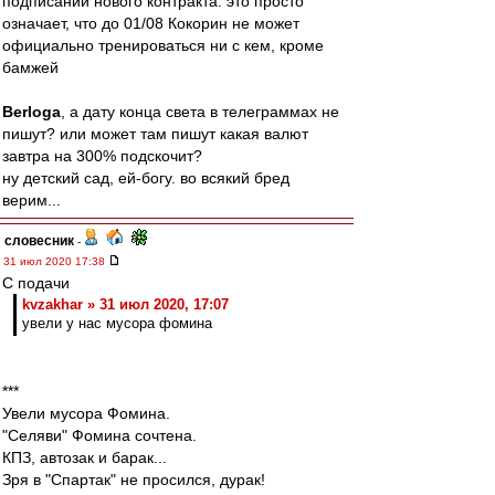
подписании нового контракта. это просто
означает, что до 01/08 Кокорин не может
официально тренироваться ни с кем, кроме
бамжей
Berloga
, а дату конца света в телеграммах не
пишут? или может там пишут какая валют
завтра на 300% подскочит?
ну детский сад, ей-богу. во всякий бред
верим...
словесник
-
31 июл 2020 17:38
С подачи
kvzakhar » 31 июл 2020, 17:07
увели у нас мусора фомина
***
Увели мусора Фомина.
"Селяви" Фомина сочтена.
КПЗ, автозак и барак...
Зря в "Спартак" не просился, дурак!