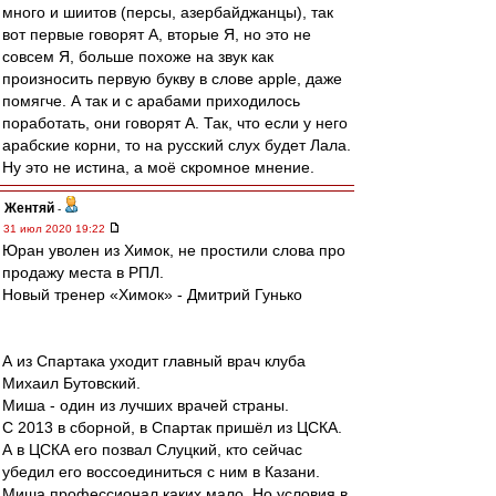
много и шиитов (персы, азербайджанцы), так
вот первые говорят А, вторые Я, но это не
совсем Я, больше похоже на звук как
произносить первую букву в слове apple, даже
помягче. А так и с арабами приходилось
поработать, они говорят А. Так, что если у него
арабские корни, то на русский слух будет Лала.
Ну это не истина, а моё скромное мнение.
Жентяй
-
31 июл 2020 19:22
Юран уволен из Химок, не простили слова про
продажу места в РПЛ.
Новый тренер «Химок» - Дмитрий Гунько
А из Спартака уходит главный врач клуба
Михаил Бутовский.
Миша - один из лучших врачей страны.
С 2013 в сборной, в Спартак пришёл из ЦСКА.
А в ЦСКА его позвал Слуцкий, кто сейчас
убедил его воссоединиться с ним в Казани.
Миша профессионал каких мало. Но условия в