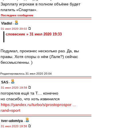
Зарплату игрокам в полном объёме будет
платить «Спартак».
Последнее сообщение
Vladisl
-
31 июл 2020 20:02
словесник » 31 июл 2020 19:33
Подумал, произнес несколько раз. Да, вы
правы. Хотя споры о нём (Лале?) сейчас
бессмысленны. )
Редактировалось 31 июл 2020 20:04
SAS
-
31 июл 2020 19:58
погорелов ещё та Т.... конечно
но спасибо, что хоть извинился
https://yandex.ru/turbo/s/prostoprospor ...
rand=sport
tver-udomlya
-
31 июл 2020 19:56