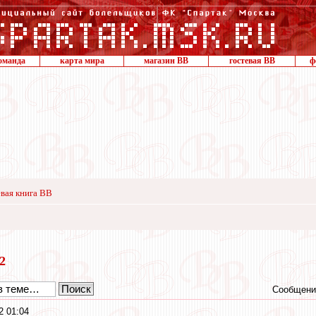
оманда
карта мира
магазин ВВ
гостевая ВВ
ф
вая книга ВВ
12
Сообщени
2 01:04