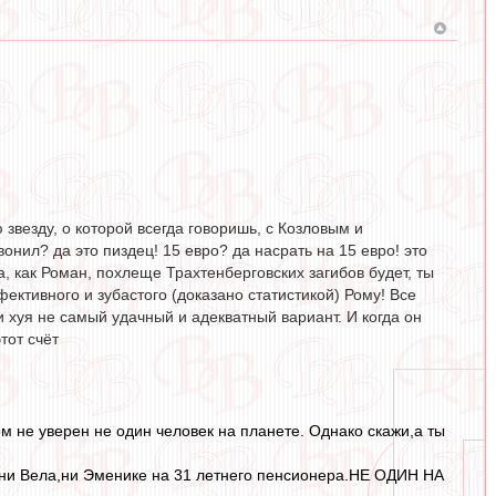
звезду, о которой всегда говоришь, с Козловым и
онил? да это пиздец! 15 евро? да насрать на 15 евро! это
, как Роман, похлеще Трахтенберговских загибов будет, ты
ктивного и зубастого (доказано статистикой) Рому! Все
и хуя не самый удачный и адекватный вариант. И когда он
тот счёт
ом не уверен не один человек на планете. Однако скажи,а ты
т ни Вела,ни Эменике на 31 летнего пенсионера.НЕ ОДИН НА