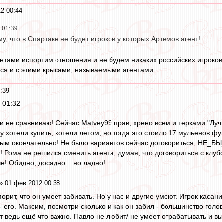
2 00:44
2 01:39
му, что в Спартаке не будет игроков у которых Артемов агент!
ентами испортим отношения и не будем никаких российских игроков
ься и с этими крысами, называемыми агентами.
:39
 01:32
 и не сравниваю! Сейчас Matvey99 прав, хрено всем и терками "Лу
у хотели купить, хотели летом, но тогда это стоило 17 мульенов ф
ым окончательно! Не было вариантов сейчас договориться, НЕ_БЫ_Л
т! Рома не решился сменить агента, думая, что договориться с клу
че! Обидно, досадно... но ладно!
» 01 фев 2012 00:38
спорит, что он умеет забивать. Но у нас и другие умеют. Игрок касан
его. Максим, посмотри сколько и как он забил - большинство голов 
т ведь ещё что важно. Павло не любит/ не умеет отрабатывать и вы