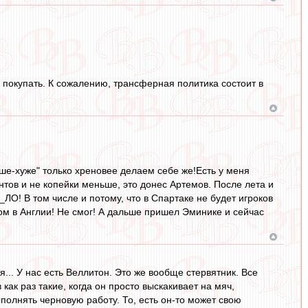
 покупать. К сожалению, трансферная политика состоит в
чше-хуже" только хреновее делаем себе же!Есть у меня
унтов и не копейки меньше, это донес Артемов. После лета и
О! В том числе и потому, что в Спартаке не будет игроков
бом в Англии! Не смог! А дальше пришел Эминике и сейчас
ия... У нас есть Веллитон. Это же вообще стервятник. Все
как раз такие, когда он просто выскакивает на мяч,
полнять черновую работу. То, есть он-то может свою