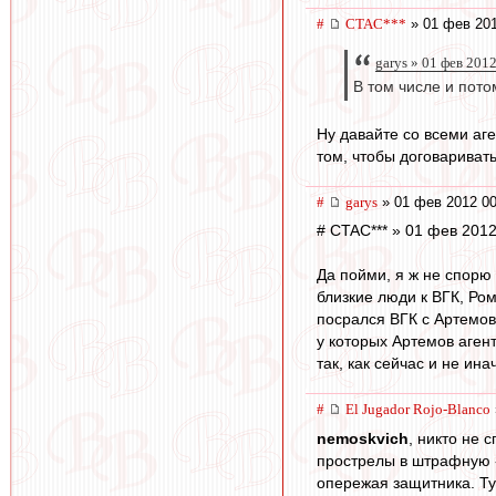
#
CTAC***
» 01 фев 201
garys » 01 фев 201
В том числе и пото
Ну давайте со всеми аг
том, чтобы договариват
#
garys
» 01 фев 2012 00
# CTAC*** » 01 фев 2012
Да пойми, я ж не спорю
близкие люди к ВГК, Ром
посрался ВГК с Артемов
у которых Артемов аген
так, как сейчас и не ина
#
El Jugador Rojo-Blanco
nemoskvich
, никто не 
прострелы в штрафную - 
опережая защитника. Ту