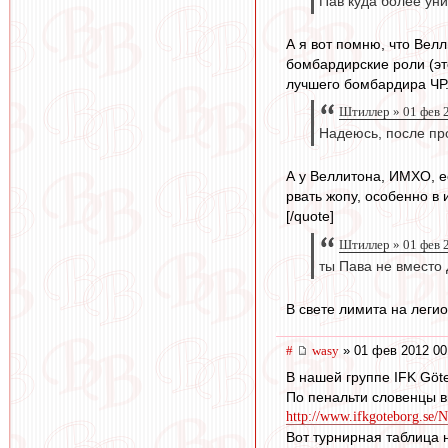
Пав куда более уни
А я вот помню, что Вел
бомбардирские роли (это
лучшего бомбардира ЧР.
Штиллер » 01 фев 
Надеюсь, после про
А у Веллитона, ИМХО, ес
рвать жопу, особенно в
[/quote]
Штиллер » 01 фев 
ты Пава не вместо 
В свете лимита на легио
#
wasy
» 01 фев 2012 00
В нашей группе IFK Göte
По пенальти словенцы в
http://www.ifkgoteborg.se/N
Вот турнирная таблица 