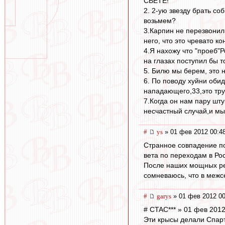
СВЕТЕ!
2. 2-ую звезду брать со
возьмем?
3.Карпин не перезвонил
него, что это чревато к
4.Я нахожу что "проеб"Р
на глазах поступил бы т
5. Билю мы берем, это н
6. По поводу хуйни обид
нападающего,33,это тру
7.Когда он нам пару шту
несчастный случай,и мы
#
ys
» 01 фев 2012 00:4
Странное совпадение по
вета по переходам в Ро
После наших мощных рел
сомневаюсь, что в межс
#
garys
» 01 фев 2012 00
# CTAC*** » 01 фев 2012
Эти крысы делали Спарта