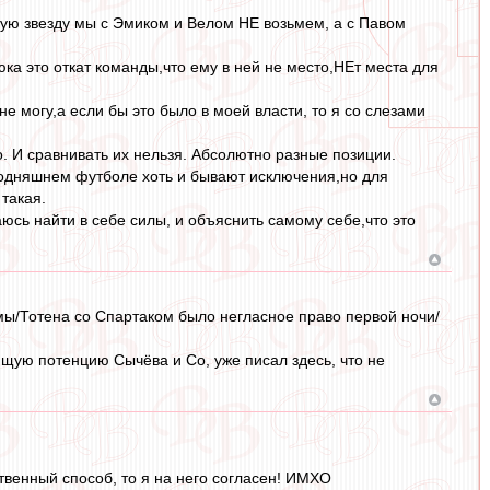
 2-ую звезду мы с Эмиком и Велом НЕ возьмем, а с Павом
ка это откат команды,что ему в ней не место,НЕт места для
е могу,а если бы это было в моей власти, то я со слезами
но. И сравнивать их нельзя. Абсолютно разные позиции.
сегодняшнем футболе хоть и бывают исключения,но для
такая.
аюсь найти в себе силы, и объяснить самому себе,что это
омы/Тотена со Спартаком было негласное право первой ночи/
ую потенцию Сычёва и Со, уже писал здесь, что не
ственный способ, то я на него согласен! ИМХО