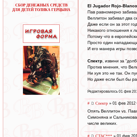
СБОР ДЕНЕЖНЫХ СРЕДСТВ
El Jugador Rojo-Blanc
ДЛЯ ДЕТЕЙ ТОЛИКА ГЕРЦЫНА
Пав равномерно забивал
Веллитон забивал два се
Даже если он за этот го
Никакого отношения к л
Потому что в европейск
Просто один нападающи
И его манера игры позво
Спектр
, извини за "дол
Против мнения, что Вел
Ни хуя это не так. Он пу
Но даже если был бы ра
Редактировалось 01 фев 20
#
Спектр
» 01 фев 2012 
Опять Веллитон vs. Павл
Симоняна и Сальникова,
числе великих.
#
CTAC***
» 01 фев 201