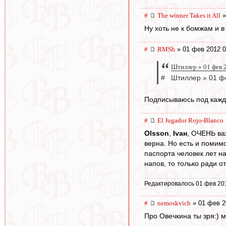
#
The winner Takes it All
»
Ну хоть не к бомжам и в
#
RMSh
» 01 фев 2012 0
Штиллер » 01 фев 
# Штиллер » 01 фе
Подписываюсь под кажд
#
El Jugador Rojo-Blanco
Olsson
,
Ivан
, ОЧЕНЬ ва
верна. Но есть и помимо
паспорта человек лет на
напов, то только ради о
Редактировалось 01 фев 20
#
nemoskvich
» 01 фев 2
Про Овечкина ты зря:) м