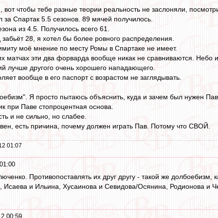
o
, вот чтобы тебе разные теории реальность не заслоняли, посмотр
 за Спартак 5.5 сезонов. 89 мячей получилось.
зона из 4.5. Получилось всего 61.
д забьёт 28, я хотел бы более ровного распределения.
имиту моё мнение по месту Ромы в Спартаке не имеет.
их матчах эти два форварда вообще никак не сравниваются. Небо и
й лучше другого очень хорошего нападающего.
ляет вообще в его паспорт с возрастом не заглядывать.
боебизм". Я просто пытаюсь объяснить, куда и зачем был нужен Па
ик при Паве стопроцентная основа.
сть и не сильно, но слабее.
вен, есть причина, почему должен играть Пав. Потому что СВОЙ.
12 01:07
01:00
юченко. Противопоставлять их друг другу - такой же долбоебизм, к
 Исаева и Ильина, Хусаинова и Севидова/Осянина, Родионова и Че
2 00:59