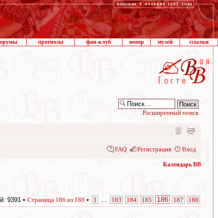
орумы
прогнозы
фан-клуб
юмор
музей
ссылки
Расширенный поиск
FAQ
Регистрация
Вход
Календарь ВВ
186
й: 9391 •
Страница
186
из
188
•
1
...
183
184
185
187
188