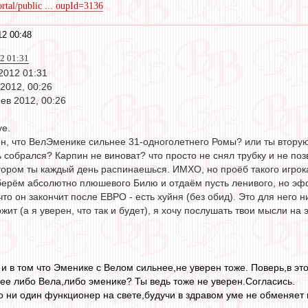
rtal/public ... oupId=3136
2 00:48
2 01:31
2012 01:31
2012, 00:26
ев 2012, 00:26
уе.
н, что ВелЭменике сильнее 31-одноголетнего Ромы? или ты вторую 
собрался? Карпин не виноват? что просто не снял трубку и не позв
тором ты каждый день распинаешься. ИМХО, но проёб такого игрока
ерём абсолютно плюшевого Билю и отдаём пусть ленивого, но эффе
то он закончит после ЕВРО - есть хуйня (без обид). Это для него н
ит (а я уверен, что так и будет), я хочу послушать твои мысли на э
, и в том что Эменике с Велом сильнее,не уверен тоже. Поверь,в эт
нее либо Вела,либо эменике? Ты ведь тоже не уверен.Согласись.
то ни один функционер на свете,будучи в здравом уме не обменяе