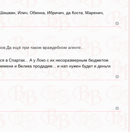
 Шишкин, Илич, Обинна, Ибричич, да Коста, Маренич,
оков.Да ещё при таком враждебном агенте...
ится в Спартак... А у Локо с их несоразмерным бюджетом
времени и Велика продадим... и нап нужен будет и деньги