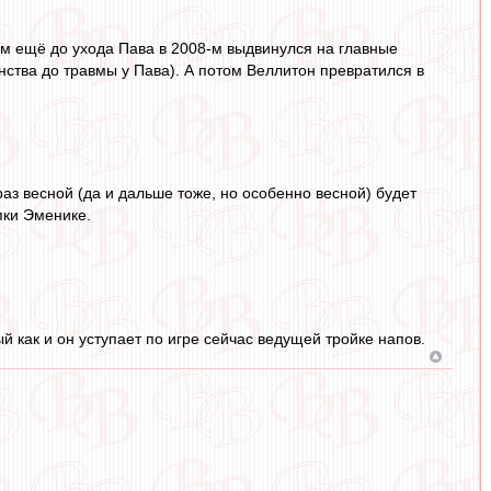
том ещё до ухода Пава в 2008-м выдвинулся на главные
енства до травмы у Пава). А потом Веллитон превратился в
 раз весной (да и дальше тоже, но особенно весной) будет
пки Эменике.
й как и он уступает по игре сейчас ведущей тройке напов.