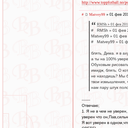
http://www.toppfotball.no/po
#
Matvey99
» 01 фев 201
RMSh » 01 фев 201
# RMSh » 01 фев 
Matvey99 » 01 фев 
# Matvey99 » 01 ф
блять, Дима. я в ах
а ты на 100% увере
Обуховым рисовать 
имидж, блять. О ко
не находишь? Мы б
твои измышления, ч
нам пару штук полож
------
Отвечаю;
1. Я не в чем не уверен
уверен что он,Пав,силь
Я вот уверен в одном,ч