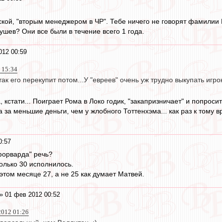
ской, "вторым менеджером в ЧР". Тебе ничего не говорят фамилии
ушев? Они все были в течение всего 1 года.
012 00:59
 15:34
ак его перекупит потом...У "евреев" очень уж трудно выкупать игр
 кстати... Поиграет Рома в Локо годик, "закапризничает" и попрос
а за меньшие деньги, чем у жлобного Тоттенхэма... как раз к тому 
0:57
 форварда" речь?
олько 30 исполнилось.
этом месяце 27, а не 25 как думает Матвей.
» 01 фев 2012 00:52
2012 01:26