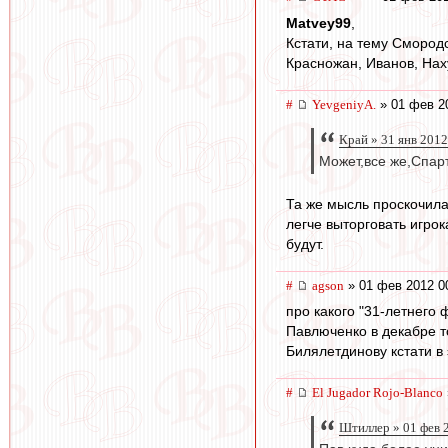
Matvey99
,
Кстати, на тему Смород
Красножан, Иванов, Нах
#
YevgeniyA.
» 01 фев 2
Край » 31 янв 2012
Может,все же,Спарт
Та же мысль проскочила,
легче выторговать игрок
будут.
#
agson
» 01 фев 2012 0
про какого "31-летнего
Павлюченко в декабре т
Билялетдинову кстати в 
#
El Jugador Rojo-Blanco
Штиллер » 01 фев 