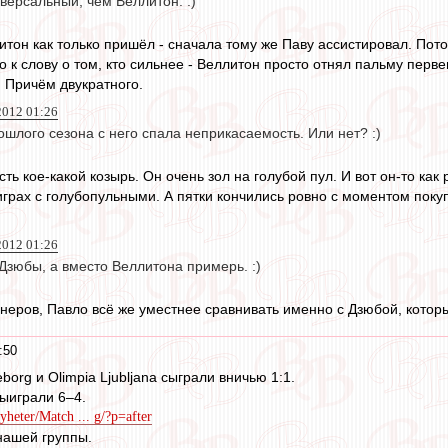
версальный, чем Веллитон. :)
литон как только пришёл - сначала тому же Паву ассистировал. По
 к слову о том, кто сильнее - Веллитон просто отнял пальму перв
 Причём двукратного.
2012 01:26
шлого сезона с него спала неприкасаемость. Или нет? :)
ть кое-какой козырь. Он очень зол на голубой пул. И вот он-то как
 играх с голубопульными. А пятки кончились ровно с моментом поку
2012 01:26
Дзюбы, а вместо Веллитона примерь. :)
неров, Павло всё же уместнее сравнивать именно с Дзюбой, которы
:50
borg и Olimpia Ljubljana сыграли вничью 1:1.
ыиграли 6–4.
yheter/Match ... g/?p=after
нашей группы.