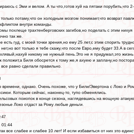
бираюсь с Эми и велом. А ты что,готов хуй на пятаки порубить,что
 только потаму,что он холодным мозгом понимает,что возврат павлю
онфликтом внутри команды.
омы похлеще трахтенберговских загибов,но поделать с этим нихуя н
очно так же.
е есть гуд, с моей точки зрения,но ему 25 лет,с этим спорить труд
 нет,но вот только я тебе скажу,что после Евро,ему будет 33.А в 
хлявый,нахуй никому не нужный пень.Это не я придумал,это жизнь 
к положит,а Биля обосрется к тому же,я ахуею и заплачу,но постор
 все равно сделали правильно.
8
 времени, однако. Очень похоже, что у Били/Эвертона с Локо и Р
ссиюи. Которым сейчас, наконец-то, тупо обменялись.
ьсовых поиопок в конце сезона, наглядевшись на мощную атакующ
езонье Локо отдаст за Рому любые деньги.
:47
 01:44
к все слабее и слабее 10 лет! И если избавиться от них это един