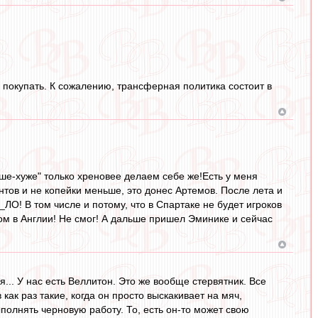
 покупать. К сожалению, трансферная политика состоит в
чше-хуже" только хреновее делаем себе же!Есть у меня
унтов и не копейки меньше, это донес Артемов. После лета и
О! В том числе и потому, что в Спартаке не будет игроков
бом в Англии! Не смог! А дальше пришел Эминике и сейчас
ия... У нас есть Веллитон. Это же вообще стервятник. Все
как раз такие, когда он просто выскакивает на мяч,
полнять черновую работу. То, есть он-то может свою