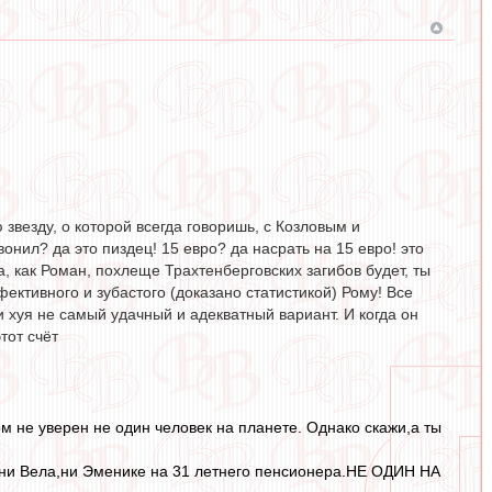
звезду, о которой всегда говоришь, с Козловым и
онил? да это пиздец! 15 евро? да насрать на 15 евро! это
, как Роман, похлеще Трахтенберговских загибов будет, ты
ктивного и зубастого (доказано статистикой) Рому! Все
и хуя не самый удачный и адекватный вариант. И когда он
тот счёт
ом не уверен не один человек на планете. Однако скажи,а ты
т ни Вела,ни Эменике на 31 летнего пенсионера.НЕ ОДИН НА