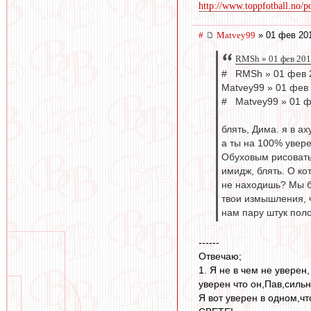
http://www.toppfotball.no/po
#
Matvey99
» 01 фев 201
RMSh » 01 фев 201
# RMSh » 01 фев 
Matvey99 » 01 фев 
# Matvey99 » 01 ф
блять, Дима. я в ах
а ты на 100% увере
Обуховым рисовать 
имидж, блять. О ко
не находишь? Мы б
твои измышления, ч
нам пару штук полож
------
Отвечаю;
1. Я не в чем не уверен
уверен что он,Пав,силь
Я вот уверен в одном,ч