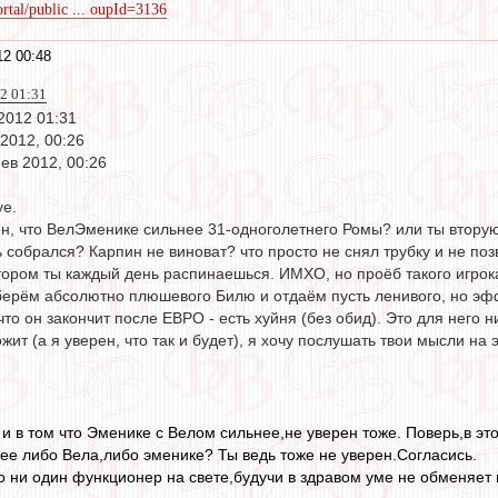
rtal/public ... oupId=3136
2 00:48
2 01:31
2012 01:31
2012, 00:26
ев 2012, 00:26
уе.
н, что ВелЭменике сильнее 31-одноголетнего Ромы? или ты вторую 
собрался? Карпин не виноват? что просто не снял трубку и не позв
тором ты каждый день распинаешься. ИМХО, но проёб такого игрока
ерём абсолютно плюшевого Билю и отдаём пусть ленивого, но эффе
то он закончит после ЕВРО - есть хуйня (без обид). Это для него н
ит (а я уверен, что так и будет), я хочу послушать твои мысли на э
, и в том что Эменике с Велом сильнее,не уверен тоже. Поверь,в эт
нее либо Вела,либо эменике? Ты ведь тоже не уверен.Согласись.
то ни один функционер на свете,будучи в здравом уме не обменяе