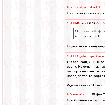
#
The winner Takes it All
»
Ну хоть не к бомжам и в
#
RMSh
» 01 фев 2012 0
Штиллер » 01 фев 
# Штиллер » 01 фе
Подписываюсь под кажд
#
El Jugador Rojo-Blanco
Olsson
,
Ivан
, ОЧЕНЬ ва
верна. Но есть и помимо
паспорта человек лет на
напов, то только ради о
Редактировалось 01 фев 20
#
nemoskvich
» 01 фев 2
Про Овечкина ты зря:) м