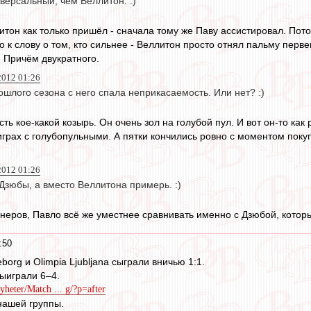
версальный, чем Веллитон. :)
литон как только пришёл - сначала тому же Паву ассистировал. По
 к слову о том, кто сильнее - Веллитон просто отнял пальму перв
 Причём двукратного.
2012 01:26
шлого сезона с него спала неприкасаемость. Или нет? :)
ть кое-какой козырь. Он очень зол на голубой пул. И вот он-то как
 играх с голубопульными. А пятки кончились ровно с моментом поку
2012 01:26
Дзюбы, а вместо Веллитона примерь. :)
неров, Павло всё же уместнее сравнивать именно с Дзюбой, которы
:50
borg и Olimpia Ljubljana сыграли вничью 1:1.
ыиграли 6–4.
yheter/Match ... g/?p=after
нашей группы.