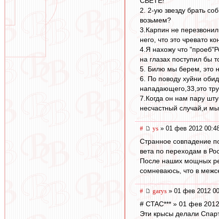
СВЕТЕ!
2. 2-ую звезду брать со
возьмем?
3.Карпин не перезвонил
него, что это чревато к
4.Я нахожу что "проеб"Р
на глазах поступил бы т
5. Билю мы берем, это н
6. По поводу хуйни обид
нападающего,33,это тру
7.Когда он нам пару шту
несчастный случай,и мы
#
ys
» 01 фев 2012 00:4
Странное совпадение по
вета по переходам в Ро
После наших мощных рел
сомневаюсь, что в межс
#
garys
» 01 фев 2012 00
# CTAC*** » 01 фев 2012
Эти крысы делали Спарта