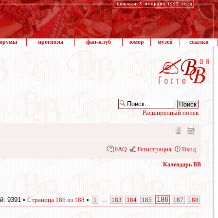
орумы
прогнозы
фан-клуб
юмор
музей
ссылки
Расширенный поиск
FAQ
Регистрация
Вход
Календарь ВВ
186
й: 9391 •
Страница
186
из
188
•
1
...
183
184
185
187
188