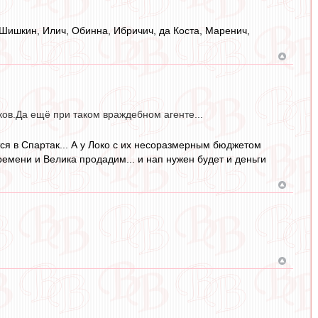
 Шишкин, Илич, Обинна, Ибричич, да Коста, Маренич,
оков.Да ещё при таком враждебном агенте...
ится в Спартак... А у Локо с их несоразмерным бюджетом
времени и Велика продадим... и нап нужен будет и деньги