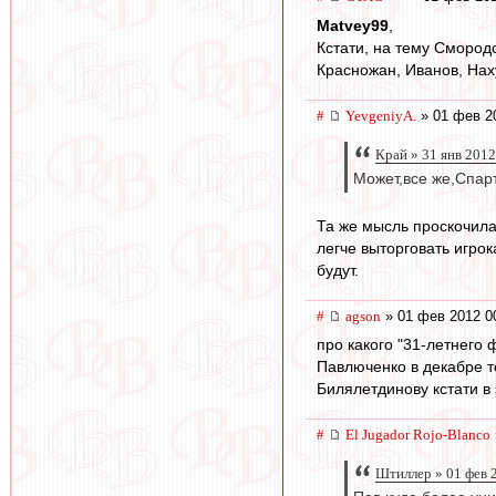
Matvey99
,
Кстати, на тему Смород
Красножан, Иванов, Нах
#
YevgeniyA.
» 01 фев 2
Край » 31 янв 2012
Может,все же,Спарт
Та же мысль проскочила,
легче выторговать игрок
будут.
#
agson
» 01 фев 2012 0
про какого "31-летнего
Павлюченко в декабре т
Билялетдинову кстати в 
#
El Jugador Rojo-Blanco
Штиллер » 01 фев 