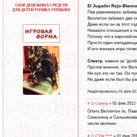
СБОР ДЕНЕЖНЫХ СРЕДСТВ
El Jugador Rojo-Blanc
ДЛЯ ДЕТЕЙ ТОЛИКА ГЕРЦЫНА
Пав равномерно забивал
Веллитон забивал два се
Даже если он за этот го
Никакого отношения к л
Потому что в европейск
Просто один нападающи
И его манера игры позво
Спектр
, извини за "дол
Против мнения, что Вел
Ни хуя это не так. Он пу
Но даже если был бы ра
Редактировалось 01 фев 20
#
Спектр
» 01 фев 2012 
Опять Веллитон vs. Павл
Симоняна и Сальникова,
числе великих.
#
CTAC***
» 01 фев 201