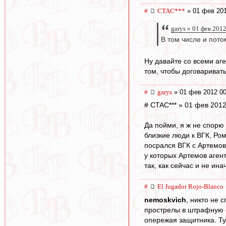
#
CTAC***
» 01 фев 201
garys » 01 фев 201
В том числе и пото
Ну давайте со всеми аг
том, чтобы договариват
#
garys
» 01 фев 2012 00
# CTAC*** » 01 фев 2012
Да пойми, я ж не спорю
близкие люди к ВГК, Ром
посрался ВГК с Артемов
у которых Артемов аген
так, как сейчас и не ина
#
El Jugador Rojo-Blanco
nemoskvich
, никто не 
прострелы в штрафную - 
опережая защитника. Ту