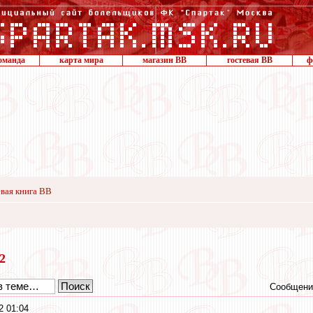
оманда
карта мира
магазин ВВ
гостевая ВВ
ф
вая книга ВВ
12
Сообщени
2 01:04