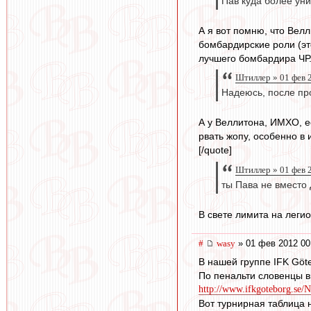
Пав куда более уни
А я вот помню, что Вел
бомбардирские роли (это
лучшего бомбардира ЧР.
Штиллер » 01 фев 
Надеюсь, после про
А у Веллитона, ИМХО, ес
рвать жопу, особенно в
[/quote]
Штиллер » 01 фев 
ты Пава не вместо 
В свете лимита на легио
#
wasy
» 01 фев 2012 00
В нашей группе IFK Göte
По пенальти словенцы в
http://www.ifkgoteborg.se/N
Вот турнирная таблица 