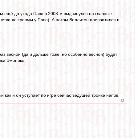
том ещё до ухода Пава в 2008-м выдвинулся на главные
енства до травмы у Пава). А потом Веллитон превратился в
 раз весной (да и дальше тоже, но особенно весной) будет
пки Эменике.
й как и он уступает по игре сейчас ведущей тройке напов.