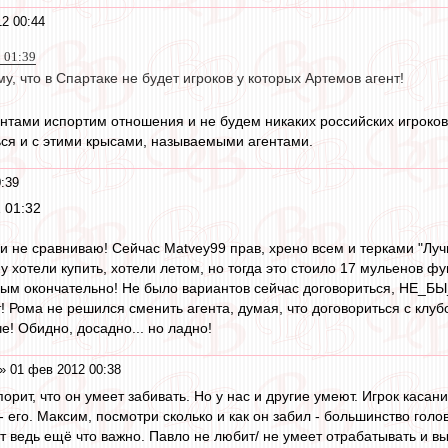
2 00:44
2 01:39
му, что в Спартаке не будет игроков у которых Артемов агент!
ентами испортим отношения и не будем никаких российских игроков
ься и с этими крысами, называемыми агентами.
:39
 01:32
 и не сравниваю! Сейчас Matvey99 прав, хрено всем и терками "Лу
у хотели купить, хотели летом, но тогда это стоило 17 мульенов ф
ым окончательно! Не было вариантов сейчас договориться, НЕ_БЫ_Л
т! Рома не решился сменить агента, думая, что договориться с клу
че! Обидно, досадно... но ладно!
» 01 фев 2012 00:38
спорит, что он умеет забивать. Но у нас и другие умеют. Игрок касан
его. Максим, посмотри сколько и как он забил - большинство голов 
т ведь ещё что важно. Павло не любит/ не умеет отрабатывать и вы