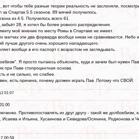
o
, вот чтобы тебе разные теории реальность не заслоняли, посмотр
 за Спартак 5.5 сезонов. 89 мячей получилось.
зона из 4.5. Получилось всего 61.
д забьёт 28, я хотел бы более ровного распределения.
имиту моё мнение по месту Ромы в Спартаке не имеет.
их матчах эти два форварда вообще никак не сравниваются. Небо и
й лучше другого очень хорошего нападающего.
ляет вообще в его паспорт с возрастом не заглядывать.
боебизм". Я просто пытаюсь объяснить, куда и зачем был нужен Па
ик при Паве стопроцентная основа.
сть и не сильно, но слабее.
вен, есть причина, почему должен играть Пав. Потому что СВОЙ.
12 01:07
01:00
юченко. Противопоставлять их друг другу - такой же долбоебизм, к
 Исаева и Ильина, Хусаинова и Севидова/Осянина, Родионова и Че
2 00:59