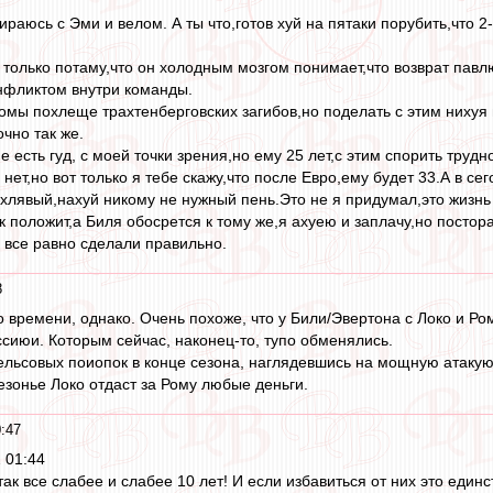
бираюсь с Эми и велом. А ты что,готов хуй на пятаки порубить,что
 только потаму,что он холодным мозгом понимает,что возврат павлю
онфликтом внутри команды.
омы похлеще трахтенберговских загибов,но поделать с этим нихуя н
очно так же.
е есть гуд, с моей точки зрения,но ему 25 лет,с этим спорить труд
 нет,но вот только я тебе скажу,что после Евро,ему будет 33.А в 
хлявый,нахуй никому не нужный пень.Это не я придумал,это жизнь 
к положит,а Биля обосрется к тому же,я ахуею и заплачу,но постор
 все равно сделали правильно.
8
 времени, однако. Очень похоже, что у Били/Эвертона с Локо и Р
ссиюи. Которым сейчас, наконец-то, тупо обменялись.
ьсовых поиопок в конце сезона, наглядевшись на мощную атакующ
езонье Локо отдаст за Рому любые деньги.
:47
 01:44
к все слабее и слабее 10 лет! И если избавиться от них это един