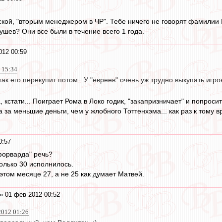
ской, "вторым менеджером в ЧР". Тебе ничего не говорят фамилии
ушев? Они все были в течение всего 1 года.
012 00:59
 15:34
ак его перекупит потом...У "евреев" очень уж трудно выкупать игр
 кстати... Поиграет Рома в Локо годик, "закапризничает" и попрос
а за меньшие деньги, чем у жлобного Тоттенхэма... как раз к тому 
0:57
 форварда" речь?
олько 30 исполнилось.
этом месяце 27, а не 25 как думает Матвей.
» 01 фев 2012 00:52
2012 01:26