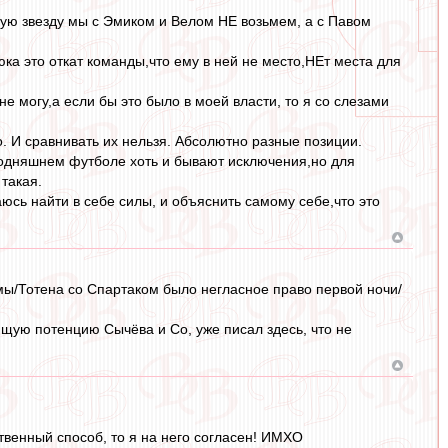
 2-ую звезду мы с Эмиком и Велом НЕ возьмем, а с Павом
ка это откат команды,что ему в ней не место,НЕт места для
е могу,а если бы это было в моей власти, то я со слезами
но. И сравнивать их нельзя. Абсолютно разные позиции.
сегодняшнем футболе хоть и бывают исключения,но для
такая.
аюсь найти в себе силы, и объяснить самому себе,что это
омы/Тотена со Спартаком было негласное право первой ночи/
ую потенцию Сычёва и Со, уже писал здесь, что не
ственный способ, то я на него согласен! ИМХО