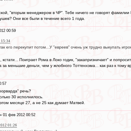
ской, "вторым менеджером в ЧР". Тебе ничего не говорят фамилии
ушев? Они все были в течение всего 1 года.
012 00:59
 15:34
ак его перекупит потом...У "евреев" очень уж трудно выкупать игр
 кстати... Поиграет Рома в Локо годик, "закапризничает" и попрос
а за меньшие деньги, чем у жлобного Тоттенхэма... как раз к тому 
0:57
 форварда" речь?
олько 30 исполнилось.
этом месяце 27, а не 25 как думает Матвей.
» 01 фев 2012 00:52
2012 01:26