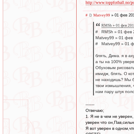
http://www.toppfotball.no/po
#
Matvey99
» 01 фев 201
RMSh » 01 фев 201
# RMSh » 01 фев 
Matvey99 » 01 фев 
# Matvey99 » 01 ф
блять, Дима. я в ах
а ты на 100% увере
Обуховым рисовать 
имидж, блять. О ко
не находишь? Мы б
твои измышления, ч
нам пару штук полож
------
Отвечаю;
1. Я не в чем не уверен
уверен что он,Пав,силь
Я вот уверен в одном,ч