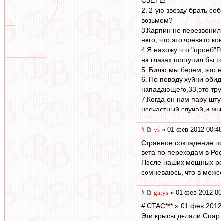
СВЕТЕ!
2. 2-ую звезду брать со
возьмем?
3.Карпин не перезвонил
него, что это чревато к
4.Я нахожу что "проеб"Р
на глазах поступил бы т
5. Билю мы берем, это н
6. По поводу хуйни обид
нападающего,33,это тру
7.Когда он нам пару шту
несчастный случай,и мы
#
ys
» 01 фев 2012 00:4
Странное совпадение по
вета по переходам в Ро
После наших мощных рел
сомневаюсь, что в межс
#
garys
» 01 фев 2012 00
# CTAC*** » 01 фев 2012
Эти крысы делали Спарта