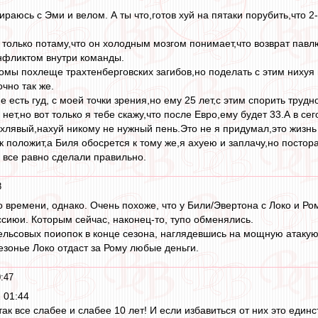
бираюсь с Эми и велом. А ты что,готов хуй на пятаки порубить,что
 только потаму,что он холодным мозгом понимает,что возврат павлю
онфликтом внутри команды.
омы похлеще трахтенберговских загибов,но поделать с этим нихуя н
очно так же.
е есть гуд, с моей точки зрения,но ему 25 лет,с этим спорить труд
 нет,но вот только я тебе скажу,что после Евро,ему будет 33.А в 
хлявый,нахуй никому не нужный пень.Это не я придумал,это жизнь 
к положит,а Биля обосрется к тому же,я ахуею и заплачу,но постор
 все равно сделали правильно.
8
 времени, однако. Очень похоже, что у Били/Эвертона с Локо и Р
ссиюи. Которым сейчас, наконец-то, тупо обменялись.
ьсовых поиопок в конце сезона, наглядевшись на мощную атакующ
езонье Локо отдаст за Рому любые деньги.
:47
 01:44
к все слабее и слабее 10 лет! И если избавиться от них это един