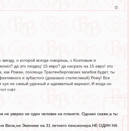
звезду, о которой всегда говоришь, с Козловым и
онил? да это пиздец! 15 евро? да насрать на 15 евро! это
, как Роман, похлеще Трахтенберговских загибов будет, ты
ктивного и зубастого (доказано статистикой) Рому! Все
и хуя не самый удачный и адекватный вариант. И когда он
тот счёт
ом не уверен не один человек на планете. Однако скажи,а ты
т ни Вела,ни Эменике на 31 летнего пенсионера.НЕ ОДИН НА