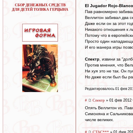
СБОР ДЕНЕЖНЫХ СРЕДСТВ
El Jugador Rojo-Blanc
ДЛЯ ДЕТЕЙ ТОЛИКА ГЕРЦЫНА
Пав равномерно забивал
Веллитон забивал два се
Даже если он за этот го
Никакого отношения к л
Потому что в европейск
Просто один нападающи
И его манера игры позво
Спектр
, извини за "дол
Против мнения, что Вел
Ни хуя это не так. Он пу
Но даже если был бы ра
Редактировалось 01 фев 20
#
Спектр
» 01 фев 2012 
Опять Веллитон vs. Павл
Симоняна и Сальникова,
числе великих.
#
CTAC***
» 01 фев 201