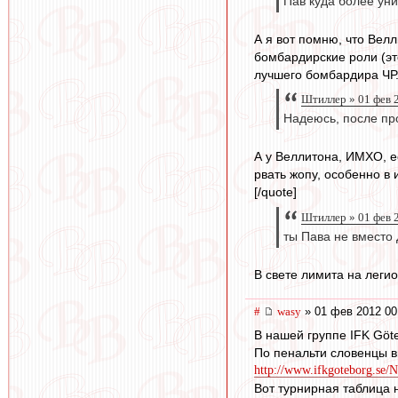
Пав куда более уни
А я вот помню, что Вел
бомбардирские роли (это
лучшего бомбардира ЧР.
Штиллер » 01 фев 
Надеюсь, после про
А у Веллитона, ИМХО, ес
рвать жопу, особенно в
[/quote]
Штиллер » 01 фев 
ты Пава не вместо 
В свете лимита на легио
#
wasy
» 01 фев 2012 00
В нашей группе IFK Göte
По пенальти словенцы в
http://www.ifkgoteborg.se/N
Вот турнирная таблица 