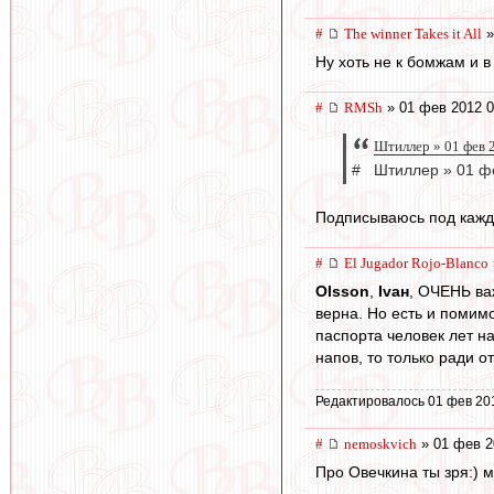
#
The winner Takes it All
»
Ну хоть не к бомжам и в
#
RMSh
» 01 фев 2012 0
Штиллер » 01 фев 
# Штиллер » 01 фе
Подписываюсь под кажд
#
El Jugador Rojo-Blanco
Olsson
,
Ivан
, ОЧЕНЬ ва
верна. Но есть и помимо
паспорта человек лет на
напов, то только ради о
Редактировалось 01 фев 20
#
nemoskvich
» 01 фев 2
Про Овечкина ты зря:) м