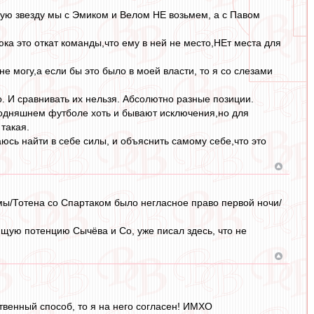
 2-ую звезду мы с Эмиком и Велом НЕ возьмем, а с Павом
ка это откат команды,что ему в ней не место,НЕт места для
е могу,а если бы это было в моей власти, то я со слезами
но. И сравнивать их нельзя. Абсолютно разные позиции.
сегодняшнем футболе хоть и бывают исключения,но для
такая.
аюсь найти в себе силы, и объяснить самому себе,что это
омы/Тотена со Спартаком было негласное право первой ночи/
ую потенцию Сычёва и Со, уже писал здесь, что не
ственный способ, то я на него согласен! ИМХО