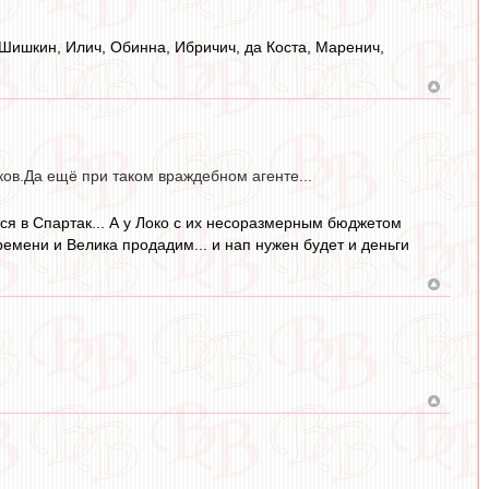
 Шишкин, Илич, Обинна, Ибричич, да Коста, Маренич,
оков.Да ещё при таком враждебном агенте...
ится в Спартак... А у Локо с их несоразмерным бюджетом
времени и Велика продадим... и нап нужен будет и деньги