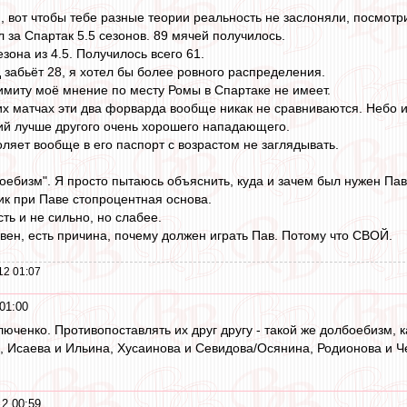
o
, вот чтобы тебе разные теории реальность не заслоняли, посмотр
 за Спартак 5.5 сезонов. 89 мячей получилось.
зона из 4.5. Получилось всего 61.
д забьёт 28, я хотел бы более ровного распределения.
имиту моё мнение по месту Ромы в Спартаке не имеет.
их матчах эти два форварда вообще никак не сравниваются. Небо и
й лучше другого очень хорошего нападающего.
ляет вообще в его паспорт с возрастом не заглядывать.
боебизм". Я просто пытаюсь объяснить, куда и зачем был нужен Па
ик при Паве стопроцентная основа.
сть и не сильно, но слабее.
вен, есть причина, почему должен играть Пав. Потому что СВОЙ.
12 01:07
01:00
юченко. Противопоставлять их друг другу - такой же долбоебизм, к
 Исаева и Ильина, Хусаинова и Севидова/Осянина, Родионова и Че
2 00:59