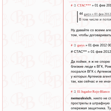
#
CTAC***
» 01 фев 201
garys » 01 фев 201
В том числе и пото
Ну давайте со всеми аг
том, чтобы договариват
#
garys
» 01 фев 2012 00
# CTAC*** » 01 фев 2012
Да пойми, я ж не спорю
близкие люди к ВГК, Ром
посрался ВГК с Артемов
у которых Артемов аген
так, как сейчас и не ина
#
El Jugador Rojo-Blanco
nemoskvich
, никто не 
прострелы в штрафную - 
опережая защитника. Ту