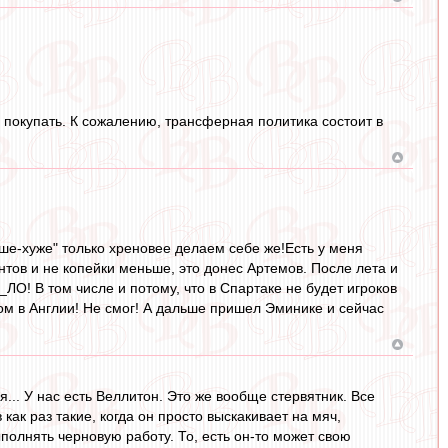
 покупать. К сожалению, трансферная политика состоит в
чше-хуже" только хреновее делаем себе же!Есть у меня
унтов и не копейки меньше, это донес Артемов. После лета и
О! В том числе и потому, что в Спартаке не будет игроков
бом в Англии! Не смог! А дальше пришел Эминике и сейчас
ия... У нас есть Веллитон. Это же вообще стервятник. Все
как раз такие, когда он просто выскакивает на мяч,
полнять черновую работу. То, есть он-то может свою