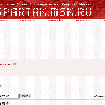
оманда
карта мира
магазин ВВ
гостевая ВВ
ф
вая книга ВВ
12
Сообщени
2 01:04