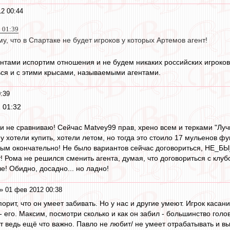
2 00:44
2 01:39
му, что в Спартаке не будет игроков у которых Артемов агент!
ентами испортим отношения и не будем никаких российских игроков
ься и с этими крысами, называемыми агентами.
:39
 01:32
 и не сравниваю! Сейчас Matvey99 прав, хрено всем и терками "Лу
у хотели купить, хотели летом, но тогда это стоило 17 мульенов ф
ым окончательно! Не было вариантов сейчас договориться, НЕ_БЫ_Л
т! Рома не решился сменить агента, думая, что договориться с клу
че! Обидно, досадно... но ладно!
» 01 фев 2012 00:38
спорит, что он умеет забивать. Но у нас и другие умеют. Игрок касан
его. Максим, посмотри сколько и как он забил - большинство голов 
т ведь ещё что важно. Павло не любит/ не умеет отрабатывать и вы