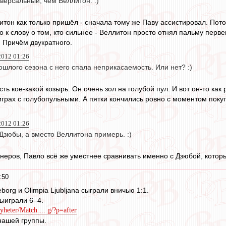
версальный, чем Веллитон. :)
литон как только пришёл - сначала тому же Паву ассистировал. По
 к слову о том, кто сильнее - Веллитон просто отнял пальму перв
 Причём двукратного.
2012 01:26
шлого сезона с него спала неприкасаемость. Или нет? :)
ть кое-какой козырь. Он очень зол на голубой пул. И вот он-то как
 играх с голубопульными. А пятки кончились ровно с моментом поку
2012 01:26
Дзюбы, а вместо Веллитона примерь. :)
неров, Павло всё же уместнее сравнивать именно с Дзюбой, которы
:50
borg и Olimpia Ljubljana сыграли вничью 1:1.
ыиграли 6–4.
yheter/Match ... g/?p=after
нашей группы.