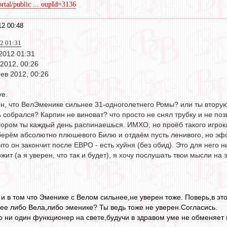
rtal/public ... oupId=3136
2 00:48
2 01:31
2012 01:31
2012, 00:26
ев 2012, 00:26
уе.
н, что ВелЭменике сильнее 31-одноголетнего Ромы? или ты вторую 
собрался? Карпин не виноват? что просто не снял трубку и не позв
тором ты каждый день распинаешься. ИМХО, но проёб такого игрока
ерём абсолютно плюшевого Билю и отдаём пусть ленивого, но эффе
то он закончит после ЕВРО - есть хуйня (без обид). Это для него н
ит (а я уверен, что так и будет), я хочу послушать твои мысли на э
, и в том что Эменике с Велом сильнее,не уверен тоже. Поверь,в эт
нее либо Вела,либо эменике? Ты ведь тоже не уверен.Согласись.
то ни один функционер на свете,будучи в здравом уме не обменяе