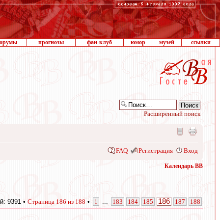
орумы
прогнозы
фан-клуб
юмор
музей
ссылки
Расширенный поиск
FAQ
Регистрация
Вход
Календарь ВВ
186
й: 9391 •
Страница
186
из
188
•
1
...
183
184
185
187
188