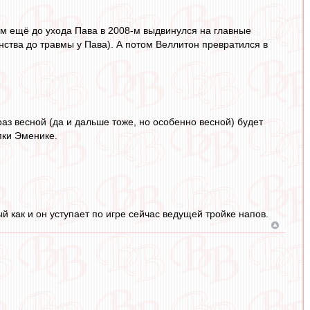
том ещё до ухода Пава в 2008-м выдвинулся на главные
енства до травмы у Пава). А потом Веллитон превратился в
 раз весной (да и дальше тоже, но особенно весной) будет
пки Эменике.
й как и он уступает по игре сейчас ведущей тройке напов.