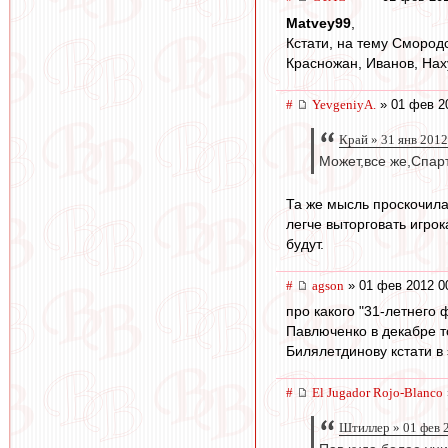
Matvey99
,
Кстати, на тему Смород
Красножан, Иванов, Нах
#
YevgeniyA.
» 01 фев 2
Край » 31 янв 2012
Может,все же,Спарт
Та же мысль проскочила,
легче выторговать игрок
будут.
#
agson
» 01 фев 2012 0
про какого "31-летнего
Павлюченко в декабре т
Билялетдинову кстати в 
#
El Jugador Rojo-Blanco
Штиллер » 01 фев 