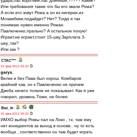
удара,пас короткий,пас длинный,????? Какие?
Или требования такие что бы его звали Рома?
А если его зовут Рома а он из нигерии,из
Мозамбики,подайдет? Нет? Тогда я так
понимаю нужен именно Роман
Павлюченко,прально? А остальное похую!
Играет,не играет,стоит 15-шку,Зарплата 3-
шку.,так?
Или как ?
CTAC***
-
01 фев 2012 00:32
garys
,
Велик и без Пава был хорош. Комбаров
крайний хав, он к Павлюченко не причем.
Дзюба ничего толком не показывает. Как я уже
говорил, уровень Томи, не более.
Baz_in
-
01 фев 2012 00:32
ИМХО выбор Ромы пал на Локо , т.к. там ему
нет конкурентов за выход в основе.. ну то есть
вообще , соответственно он там будет играть