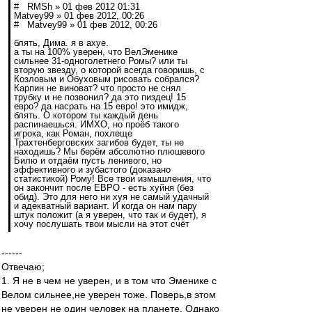
# RMSh » 01 фев 2012 01:31
Matvey99 » 01 фев 2012, 00:26
# Matvey99 » 01 фев 2012, 00:26
блять, Дима. я в ахуе.
а ты на 100% уверен, что ВелЭменике
сильнее 31-одноголетнего Ромы? или ты
вторую звезду, о которой всегда говоришь, с
Козловым и Обуховым рисовать собрался?
Карпин не виноват? что просто не снял
трубку и не позвонил? да это пиздец! 15
евро? да насрать на 15 евро! это имидж,
блять. О котором ты каждый день
распинаешься. ИМХО, но проёб такого
игрока, как Роман, похлеще
Трахтенберговских загибов будет, ты не
находишь? Мы берём абсолютно плюшевого
Билю и отдаём пусть ленивого, но
эффективного и зубастого (доказано
статистикой) Рому! Все твои измышления, что
он закончит после ЕВРО - есть хуйня (без
обид). Это для него ни хуя не самый удачный
и адекватный вариант. И когда он нам пару
штук положит (а я уверен, что так и будет), я
хочу послушать твои мысли на этот счёт
------
Отвечаю;
1. Я не в чем не уверен, и в том что Эменике с
Велом сильнее,не уверен тоже. Поверь,в этом
не уверен не один человек на планете. Однако