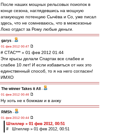
После наших мощных рельсовых поиопок в
конце сезона, наглядевшись на мощную
атакующую потенцию Сычёва и Со, уже писал
здесь, что не сомневаюсь, что в межсезонье
Локо отдаст за Рому любые деньги.
garys
-
01 фев 2012 00:47
# CTAC*** » 01 фев 2012 01:44
Эти крысы делали Спартак все слабее и
слабее 10 лет! И если избавиться от них это
единственный способ, то я на него согласен!
ИМХО
The winner Takes it All
-
01 фев 2012 00:46
Ну хоть не к бомжам и в анжу
RMSh
-
01 фев 2012 00:44
Штиллер » 01 фев 2012, 00:51
# Штиллер » 01 фев 2012, 00:51