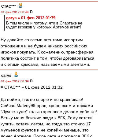
CTAC***
-
01 фев 2012 00:44
garys » 01 фев 2012 01:39
В том числе и потому, что в Спартаке не
будет игроков у которых Артемов агент!
Ну давайте со всеми агентами испортим
отношения и не будем никаких российских
игроков покупать. К сожалению, трансферная
политика состоит в том, чтобы договариваться
и с этими крысами, называемыми агентами.
garys
-
01 фев 2012 00:39
# CTAC*** » 01 фев 2012 01:32
Да пойми, я ж не спорю и не сравниваю!
Сейчас Matvey99 прав, хрено всем и терками
"Лучше-хуже" только хреновее делаем себе же!
Есть у меня близкие люди к ВГК, Рому хотели
купить, хотели летом, но тогда это стоило 17
мульенов фунтов и не копейки меньше, это
донес Артемов. После лета и посрался ВГК с