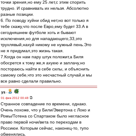
точки зрения,но ему 25 лет,с этим спорить
трудно. И сравнивать их нельзя. Абсолютно
разные позиции.
6. По поводу хуйни обид нет,но вот только я
тебе скажу,что после Евро,ему будет 33.А в
сегодняшнем футболе хоть и бывают
исключения,но для нападающего,33,это
трухлявый,нахуй никому не нужный пень.Это
не я придумал,это жизнь такая.
7.Когда он нам пару штук положит,а Биля
обосрется к тому же,я ахуею и заплачу,но
постораюсь найти в себе силы, и объяснить
самому себе,что это несчастный случай,и мы
все равно сделали правильно.
ys
-
01 фев 2012 00:48
Странное совпадение по времени, однако.
Очень похоже, что у Били/Эвертона с Локо и
Ромы/Тотена со Спартаком было негласное
право первой ночи/вета по переходам в
Россиюи. Которым сейчас, наконец-то, тупо
обменялись.