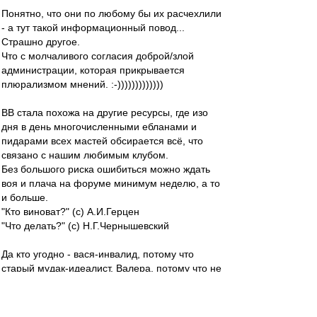
Понятно, что они по любому бы их расчехлили
- а тут такой информационный повод...
Страшно другое.
Что с молчаливого согласия доброй/злой
администрации, которая прикрывается
плюрализмом мнений. :-)))))))))))))
ВВ стала похожа на другие ресурсы, где изо
дня в день многочисленными ебланами и
пидарами всех мастей обсирается всё, что
связано с нашим любимым клубом.
Без большого риска ошибиться можно ждать
воя и плача на форуме минимум неделю, а то
и больше.
"Кто виноват?" (с) А.И.Герцен
"Что делать?" (с) Н.Г.Чернышевский
Да кто угодно - вася-инвалид, потому что
старый мудак-идеалист, Валера, потому что не
читает ВВ, пиздюк - хуетрукыч, потому что не
купил Ромку, Словесник, потому что не пишет
про футбол, а тулит нам стихи, маститый-