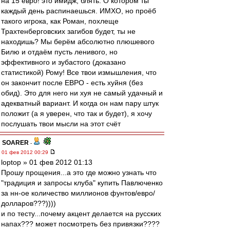
на 15 евро! это имидж, блять. О котором ты
каждый день распинаешься. ИМХО, но проёб
такого игрока, как Роман, похлеще
Трахтенберговских загибов будет, ты не
находишь? Мы берём абсолютно плюшевого
Билю и отдаём пусть ленивого, но
эффективного и зубастого (доказано
статистикой) Рому! Все твои измышления, что
он закончит после ЕВРО - есть хуйня (без
обид). Это для него ни хуя не самый удачный и
адекватный вариант. И когда он нам пару штук
положит (а я уверен, что так и будет), я хочу
послушать твои мысли на этот счёт
SOARER
-
01 фев 2012 00:29
loptop » 01 фев 2012 01:13
Прошу прощения...а это где можно узнать что
"традиция и запросы клуба" купить Павлюченко
за нн-ое количество миллионов фунтов/евро/
долларов???))))
и по тесту...почему акцент делается на русских
напах??? может посмотреть без привязки????