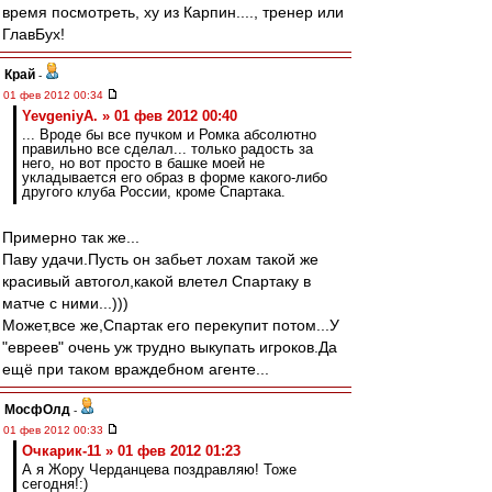
время посмотреть, ху из Карпин...., тренер или
ГлавБух!
Край
-
01 фев 2012 00:34
YevgeniyA. » 01 фев 2012 00:40
... Вроде бы все пучком и Ромка абсолютно
правильно все сделал... только радость за
него, но вот просто в башке моей не
укладывается его образ в форме какого-либо
другого клуба России, кроме Спартака.
Примерно так же...
Паву удачи.Пусть он забьет лохам такой же
красивый автогол,какой влетел Спартаку в
матче с ними...)))
Может,все же,Спартак его перекупит потом...У
"евреев" очень уж трудно выкупать игроков.Да
ещё при таком враждебном агенте...
МосфОлд
-
01 фев 2012 00:33
Очкарик-11 » 01 фев 2012 01:23
А я Жору Черданцева поздравляю! Тоже
сегодня!:)