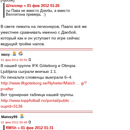
[/quote]
Штиллер » 01 фев 2012 01:26
ты Пава не вместо Дзюбы, а вместо
Веллитона примерь. :)
В свете лимита на легионеров, Павло всё же
уместнее сравнивать именно с Дзюбой,
который как и он уступает по игре сейчас
ведущей тройке напов.
wasy
-
01 фев 2012 00:50
В нашей группе IFK Göteborg и Olimpia
Ljubljana сыграли вничью 1:1.
По пенальти словенцы выиграли 6–4.
http://www.ifkgoteborg.se/Nyheter/Match ... g/?
p=after
Вот турнирная таблица нашей группы.
http://www.toppfotball.no/portal/public ...
oupId=3136
Matvey99
-
01 фев 2012 00:48
RMSh » 01 фев 2012 01:31