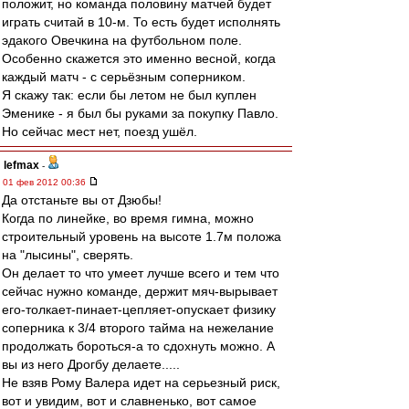
положит, но команда половину матчей будет
играть считай в 10-м. То есть будет исполнять
эдакого Овечкина на футбольном поле.
Особенно скажется это именно весной, когда
каждый матч - с серьёзным соперником.
Я скажу так: если бы летом не был куплен
Эменике - я был бы руками за покупку Павло.
Но сейчас мест нет, поезд ушёл.
lefmax
-
01 фев 2012 00:36
Да отстаньте вы от Дзюбы!
Когда по линейке, во время гимна, можно
строительный уровень на высоте 1.7м положа
на "лысины", сверять.
Он делает то что умеет лучше всего и тем что
сейчас нужно команде, держит мяч-вырывает
его-толкает-пинает-цепляет-опускает физику
соперника к 3/4 второго тайма на нежелание
продолжать бороться-а то сдохнуть можно. А
вы из него Дрогбу делаете.....
Не взяв Рому Валера идет на серьезный риск,
вот и увидим, вот и славненько, вот самое