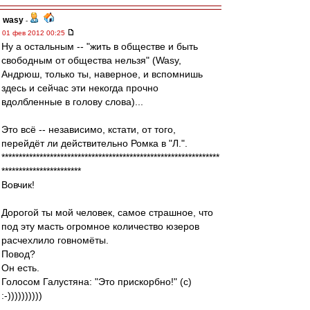
wasy
-
01 фев 2012 00:25
Ну а остальным -- "жить в обществе и быть
свободным от общества нельзя" (Wasy,
Андрюш, только ты, наверное, и вспомнишь
здесь и сейчас эти некогда прочно
вдолбленные в голову слова)...
Это всё -- независимо, кстати, от того,
перейдёт ли действительно Ромка в "Л.".
***************************************************************
***********************
Вовчик!
Дорогой ты мой человек, самое страшное, что
под эту масть огромное количество юзеров
расчехлило говномёты.
Повод?
Он есть.
Голосом Галустяна: "Это прискорбно!" (с)
:-))))))))))