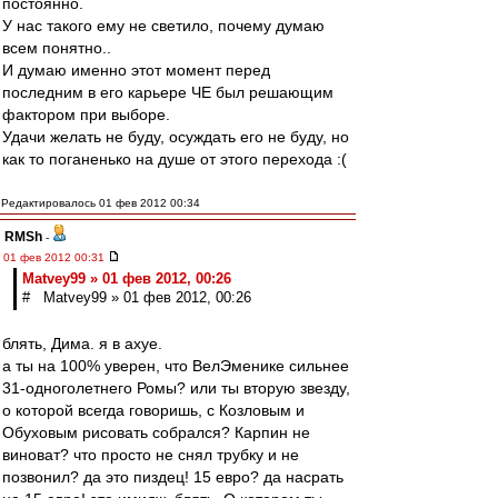
постоянно.
У нас такого ему не светило, почему думаю
всем понятно..
И думаю именно этот момент перед
последним в его карьере ЧЕ был решающим
фактором при выборе.
Удачи желать не буду, осуждать его не буду, но
как то поганенько на душе от этого перехода :(
Редактировалось 01 фев 2012 00:34
RMSh
-
01 фев 2012 00:31
Matvey99 » 01 фев 2012, 00:26
# Matvey99 » 01 фев 2012, 00:26
блять, Дима. я в ахуе.
а ты на 100% уверен, что ВелЭменике сильнее
31-одноголетнего Ромы? или ты вторую звезду,
о которой всегда говоришь, с Козловым и
Обуховым рисовать собрался? Карпин не
виноват? что просто не снял трубку и не
позвонил? да это пиздец! 15 евро? да насрать