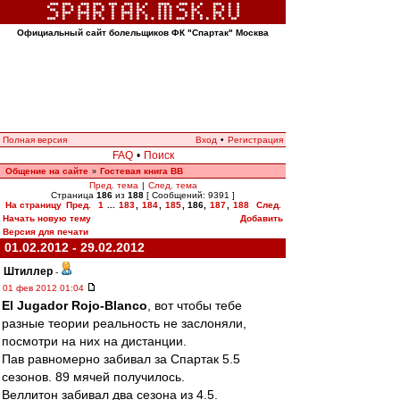
Официальный сайт болельщиков ФК "Спартак" Москва
Полная версия
Вход
•
Регистрация
FAQ
•
Поиск
Общение на сайте
Гостевая книга ВВ
»
Пред. тема
|
След. тема
Страница
186
из
188
[ Сообщений: 9391 ]
На страницу
Пред.
1
...
183
,
184
,
185
,
186
,
187
,
188
След.
Начать новую тему
Добавить
Версия для печати
01.02.2012 - 29.02.2012
Штиллер
-
01 фев 2012 01:04
El Jugador Rojo-Blanco
, вот чтобы тебе
разные теории реальность не заслоняли,
посмотри на них на дистанции.
Пав равномерно забивал за Спартак 5.5
сезонов. 89 мячей получилось.
Веллитон забивал два сезона из 4.5.