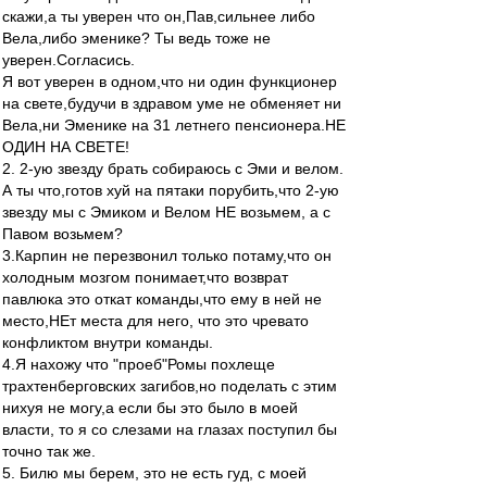
скажи,а ты уверен что он,Пав,сильнее либо
Вела,либо эменике? Ты ведь тоже не
уверен.Согласись.
Я вот уверен в одном,что ни один функционер
на свете,будучи в здравом уме не обменяет ни
Вела,ни Эменике на 31 летнего пенсионера.НЕ
ОДИН НА СВЕТЕ!
2. 2-ую звезду брать собираюсь с Эми и велом.
А ты что,готов хуй на пятаки порубить,что 2-ую
звезду мы с Эмиком и Велом НЕ возьмем, а с
Павом возьмем?
3.Карпин не перезвонил только потаму,что он
холодным мозгом понимает,что возврат
павлюка это откат команды,что ему в ней не
место,НЕт места для него, что это чревато
конфликтом внутри команды.
4.Я нахожу что "проеб"Ромы похлеще
трахтенберговских загибов,но поделать с этим
нихуя не могу,а если бы это было в моей
власти, то я со слезами на глазах поступил бы
точно так же.
5. Билю мы берем, это не есть гуд, с моей