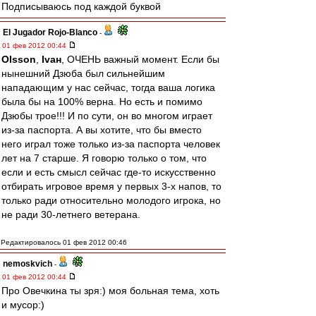
Подписываюсь под каждой буквой
El Jugador Rojo-Blanco
-
01 фев 2012 00:44
Olsson
,
Ivан
, ОЧЕНЬ важный момент. Если бы
нынешний Дзюба был сильнейшим
нападающим у нас сейчас, тогда ваша логика
была бы на 100% верна. Но есть и помимо
Дзюбы трое!!! И по сути, он во многом играет
из-за паспорта. А вы хотите, что бы вместо
него играл тоже только из-за паспорта человек
лет на 7 старше. Я говорю только о том, что
если и есть смысл сейчас где-то искусственно
отбирать игровое время у первых 3-х напов, то
только ради относительно молодого игрока, но
не ради 30-летнего ветерана.
Редактировалось 01 фев 2012 00:46
nemoskvich
-
01 фев 2012 00:44
Про Овечкина ты зря:) моя больная тема, хоть
и мусор:)