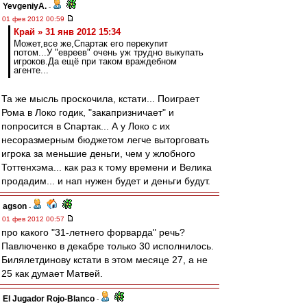
YevgeniyA.
-
01 фев 2012 00:59
Край » 31 янв 2012 15:34
Может,все же,Спартак его перекупит
потом...У "евреев" очень уж трудно выкупать
игроков.Да ещё при таком враждебном
агенте...
Та же мысль проскочила, кстати... Поиграет
Рома в Локо годик, "закапризничает" и
попросится в Спартак... А у Локо с их
несоразмерным бюджетом легче выторговать
игрока за меньшие деньги, чем у жлобного
Тоттенхэма... как раз к тому времени и Велика
продадим... и нап нужен будет и деньги будут.
agson
-
01 фев 2012 00:57
про какого "31-летнего форварда" речь?
Павлюченко в декабре только 30 исполнилось.
Билялетдинову кстати в этом месяце 27, а не
25 как думает Матвей.
El Jugador Rojo-Blanco
-