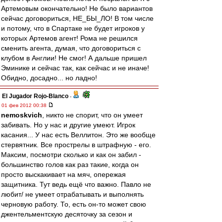
Артемовым окончательно! Не было вариантов
сейчас договориться, НЕ_БЫ_ЛО! В том числе
и потому, что в Спартаке не будет игроков у
которых Артемов агент! Рома не решился
сменить агента, думая, что договориться с
клубом в Англии! Не смог! А дальше пришел
Эминике и сейчас так, как сейчас и не иначе!
Обидно, досадно... но ладно!
El Jugador Rojo-Blanco
-
01 фев 2012 00:38
nemoskvich
, никто не спорит, что он умеет
забивать. Но у нас и другие умеют. Игрок
касания... У нас есть Веллитон. Это же вообще
стервятник. Все прострелы в штрафную - его.
Максим, посмотри сколько и как он забил -
большинство голов как раз такие, когда он
просто выскакивает на мяч, опережая
защитника. Тут ведь ещё что важно. Павло не
любит/ не умеет отрабатывать и выполнять
черновую работу. То, есть он-то может свою
джентельментскую десяточку за сезон и