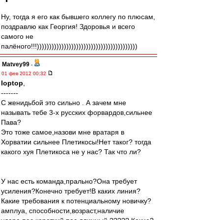
Ну, тогда я его как бывшего коллегу по плюсам,
поздравлю как Георгия! Здоровья и всего
самого не
палёного!!!)))))))))))))))))))))))))))))))))))))))))
Matvey99
-
01 фев 2012 00:32
loptop
,
-------
С женидьбой это сильно . А зачем мне
называть тебе 3-х русских форвардов,сильнее
Пава?
Это тоже самое,назови мне вратаря в
Хорватии сильнее Плетикосы!Нет таког? тогда
какого хуя Плетикоса не у нас? Так что ли?
У нас есть команда,прально?Она требует
усиления?Конечно требует!В каких линия?
Какие требования к потенциальному новичку?
амплуа, способности,возраст,наличие