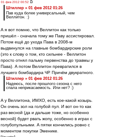
01 фев 2012 00:52
Штиллер » 01 фев 2012 01:26
Пав куда более универсальный, чем
Веллитон. :)
А я вот помню, что Веллитон как только
пришёл - сначала тому же Паву ассистировал.
Потом ещё до ухода Пава в 2008-м
выдвинулся на главные бомбардирские роли
(это к слову о том, кто сильнее - Веллитон
просто отнял пальму первенства до травмы у
Пава). А потом Веллитон превратился в
лучшего бомбардира ЧР. Причём двукратного.
Штиллер » 01 фев 2012 01:26
Надеюсь, после прошлого сезона с него
спала неприкасаемость. Или нет? :)
А у Веллитона, ИМХО, есть кое-какой козырь.
Он очень зол на голубой пул. И вот он-то как
раз весной (да и дальше тоже, но особенно
весной) будет рвать жопу, особенно в играх с
голубопульными. А пятки кончились ровно с
моментом покупки Эменике.