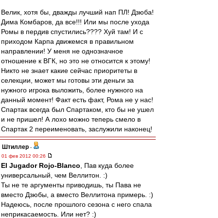
Велик, хотя бы, дважды лучший нап ПЛ! Дзюба!
Дима Комбаров, да все!!! Или мы после ухода
Ромы в пердив спустились???? Хуй там! И с
приходом Карпа движемся в правильном
направлении! У меня не однозначное
отношение к ВГК, но это не относится к этому!
Никто не знает какие сейчас приоритеты в
селекции, может мы готовы эти деньги за
нужного игрока выложить, более нужного на
данный момент! Факт есть факт, Рома не у нас!
Спартак всегда был Спартаком, кто бы не ушел
и не пришел! А лохо можно теперь смело в
Спартак 2 переименовать, заслужили наконец!
Штиллер
-
01 фев 2012 00:26
El Jugador Rojo-Blanco
, Пав куда более
универсальный, чем Веллитон. :)
Ты не те аргументы приводишь, ты Пава не
вместо Дзюбы, а вместо Веллитона примерь. :)
Надеюсь, после прошлого сезона с него спала
неприкасаемость. Или нет? :)