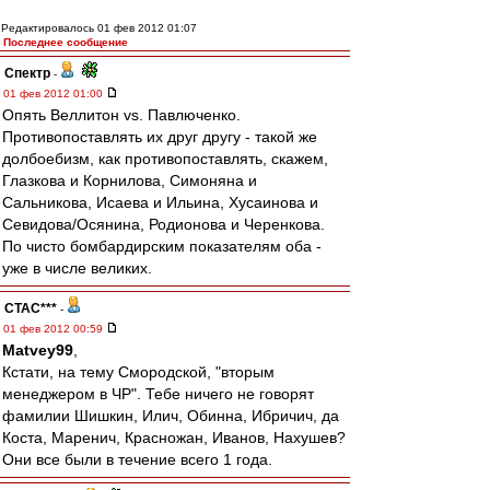
Редактировалось 01 фев 2012 01:07
Последнее сообщение
Спектр
-
01 фев 2012 01:00
Опять Веллитон vs. Павлюченко.
Противопоставлять их друг другу - такой же
долбоебизм, как противопоставлять, скажем,
Глазкова и Корнилова, Симоняна и
Сальникова, Исаева и Ильина, Хусаинова и
Севидова/Осянина, Родионова и Черенкова.
По чисто бомбардирским показателям оба -
уже в числе великих.
CTAC***
-
01 фев 2012 00:59
Matvey99
,
Кстати, на тему Смородской, "вторым
менеджером в ЧР". Тебе ничего не говорят
фамилии Шишкин, Илич, Обинна, Ибричич, да
Коста, Маренич, Красножан, Иванов, Нахушев?
Они все были в течение всего 1 года.