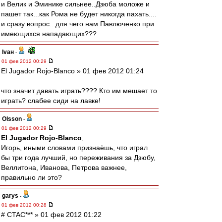
и Велик и Эминике сильнее..Дзюба моложе и
пашет так...как Рома не будет никогда пахать....
и сразу вопрос...для чего нам Павлюченко при
имеющихся нападающих???
Ivан
-
01 фев 2012 00:29
El Jugador Rojo-Blanco » 01 фев 2012 01:24
что значит давать играть???? Кто им мешает то
играть? слабее сиди на лавке!
Olsson
-
01 фев 2012 00:29
El Jugador Rojo-Blanco
,
Игорь, иными словами признаёшь, что играл
бы три года лучший, но переживания за Дзюбу,
Веллитона, Иванова, Петрова важнее,
правильно ли это?
garys
-
01 фев 2012 00:28
# CTAC*** » 01 фев 2012 01:22