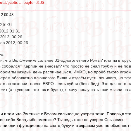
rtal/public ... oupId=3136
2 00:48
2 01:31
2012 01:31
2012, 00:26
ев 2012, 00:26
уе.
н, что ВелЭменике сильнее 31-одноголетнего Ромы? или ты вторую 
собрался? Карпин не виноват? что просто не снял трубку и не позв
тором ты каждый день распинаешься. ИМХО, но проёб такого игрока
ерём абсолютно плюшевого Билю и отдаём пусть ленивого, но эффе
то он закончит после ЕВРО - есть хуйня (без обид). Это для него н
ит (а я уверен, что так и будет), я хочу послушать твои мысли на э
, и в том что Эменике с Велом сильнее,не уверен тоже. Поверь,в эт
нее либо Вела,либо эменике? Ты ведь тоже не уверен.Согласись.
то ни один функционер на свете,будучи в здравом уме не обменяе