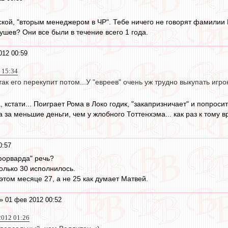
ской, "вторым менеджером в ЧР". Тебе ничего не говорят фамилии
ушев? Они все были в течение всего 1 года.
012 00:59
 15:34
ак его перекупит потом...У "евреев" очень уж трудно выкупать игр
 кстати... Поиграет Рома в Локо годик, "закапризничает" и попрос
а за меньшие деньги, чем у жлобного Тоттенхэма... как раз к тому 
0:57
 форварда" речь?
олько 30 исполнилось.
этом месяце 27, а не 25 как думает Матвей.
» 01 фев 2012 00:52
2012 01:26