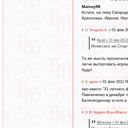
Matvey99
,
Кстати, на тему Смород
Красножан, Иванов, Нах
#
YevgeniyA.
» 01 фев 2
Край » 31 янв 2012
Может,все же,Спарт
Та же мысль проскочила,
легче выторговать игрок
будут.
#
agson
» 01 фев 2012 0
про какого "31-летнего
Павлюченко в декабре т
Билялетдинову кстати в 
#
El Jugador Rojo-Blanco
Штиллер » 01 фев 