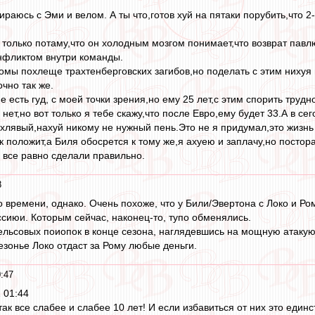
бираюсь с Эми и велом. А ты что,готов хуй на пятаки порубить,что
 только потаму,что он холодным мозгом понимает,что возврат павлю
онфликтом внутри команды.
омы похлеще трахтенберговских загибов,но поделать с этим нихуя н
очно так же.
е есть гуд, с моей точки зрения,но ему 25 лет,с этим спорить труд
 нет,но вот только я тебе скажу,что после Евро,ему будет 33.А в 
хлявый,нахуй никому не нужный пень.Это не я придумал,это жизнь 
к положит,а Биля обосрется к тому же,я ахуею и заплачу,но постор
 все равно сделали правильно.
8
 времени, однако. Очень похоже, что у Били/Эвертона с Локо и Р
ссиюи. Которым сейчас, наконец-то, тупо обменялись.
ьсовых поиопок в конце сезона, наглядевшись на мощную атакующ
езонье Локо отдаст за Рому любые деньги.
:47
 01:44
к все слабее и слабее 10 лет! И если избавиться от них это един