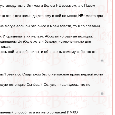
 2-ую звезду мы с Эмиком и Велом НЕ возьмем, а с Павом
ка это откат команды,что ему в ней не место,НЕт места для
е могу,а если бы это было в моей власти, то я со слезами
но. И сравнивать их нельзя. Абсолютно разные позиции.
сегодняшнем футболе хоть и бывают исключения,но для
такая.
аюсь найти в себе силы, и объяснить самому себе,что это
омы/Тотена со Спартаком было негласное право первой ночи/
ую потенцию Сычёва и Со, уже писал здесь, что не
ственный способ, то я на него согласен! ИМХО