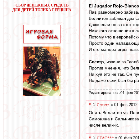
СБОР ДЕНЕЖНЫХ СРЕДСТВ
El Jugador Rojo-Blanc
ДЛЯ ДЕТЕЙ ТОЛИКА ГЕРЦЫНА
Пав равномерно забивал
Веллитон забивал два се
Даже если он за этот го
Никакого отношения к л
Потому что в европейск
Просто один нападающи
И его манера игры позво
Спектр
, извини за "дол
Против мнения, что Вел
Ни хуя это не так. Он пу
Но даже если был бы ра
Редактировалось 01 фев 20
#
Спектр
» 01 фев 2012 
Опять Веллитон vs. Павл
Симоняна и Сальникова,
числе великих.
#
CTAC***
» 01 фев 201