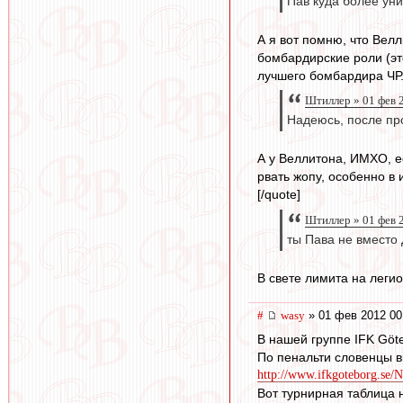
Пав куда более уни
А я вот помню, что Вел
бомбардирские роли (это
лучшего бомбардира ЧР.
Штиллер » 01 фев 
Надеюсь, после про
А у Веллитона, ИМХО, ес
рвать жопу, особенно в
[/quote]
Штиллер » 01 фев 
ты Пава не вместо 
В свете лимита на легио
#
wasy
» 01 фев 2012 00
В нашей группе IFK Göte
По пенальти словенцы в
http://www.ifkgoteborg.se/N
Вот турнирная таблица 