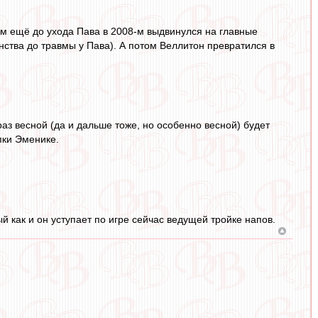
том ещё до ухода Пава в 2008-м выдвинулся на главные
енства до травмы у Пава). А потом Веллитон превратился в
 раз весной (да и дальше тоже, но особенно весной) будет
пки Эменике.
й как и он уступает по игре сейчас ведущей тройке напов.