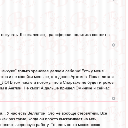
 покупать. К сожалению, трансферная политика состоит в
чше-хуже" только хреновее делаем себе же!Есть у меня
унтов и не копейки меньше, это донес Артемов. После лета и
О! В том числе и потому, что в Спартаке не будет игроков
бом в Англии! Не смог! А дальше пришел Эминике и сейчас
ия... У нас есть Веллитон. Это же вообще стервятник. Все
как раз такие, когда он просто выскакивает на мяч,
полнять черновую работу. То, есть он-то может свою