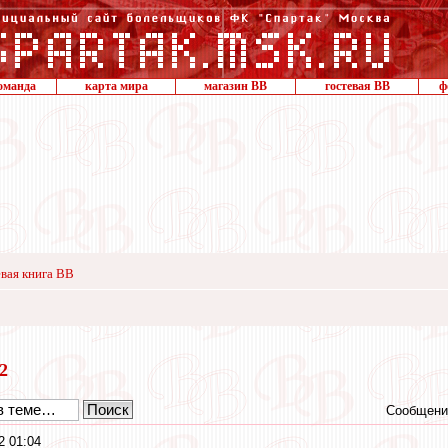
оманда
карта мира
магазин ВВ
гостевая ВВ
ф
вая книга ВВ
12
Сообщени
2 01:04