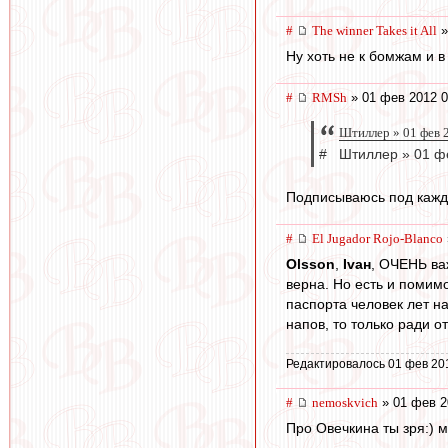
#
The winner Takes it All
»
Ну хоть не к бомжам и в
#
RMSh
» 01 фев 2012 0
Штиллер » 01 фев 
# Штиллер » 01 фе
Подписываюсь под кажд
#
El Jugador Rojo-Blanco
Olsson
,
Ivан
, ОЧЕНЬ ва
верна. Но есть и помимо
паспорта человек лет на
напов, то только ради о
Редактировалось 01 фев 20
#
nemoskvich
» 01 фев 2
Про Овечкина ты зря:) м