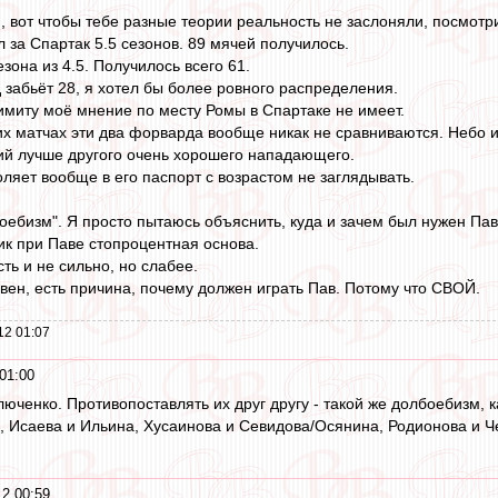
o
, вот чтобы тебе разные теории реальность не заслоняли, посмотр
 за Спартак 5.5 сезонов. 89 мячей получилось.
зона из 4.5. Получилось всего 61.
д забьёт 28, я хотел бы более ровного распределения.
имиту моё мнение по месту Ромы в Спартаке не имеет.
их матчах эти два форварда вообще никак не сравниваются. Небо и
й лучше другого очень хорошего нападающего.
ляет вообще в его паспорт с возрастом не заглядывать.
боебизм". Я просто пытаюсь объяснить, куда и зачем был нужен Па
ик при Паве стопроцентная основа.
сть и не сильно, но слабее.
вен, есть причина, почему должен играть Пав. Потому что СВОЙ.
12 01:07
01:00
юченко. Противопоставлять их друг другу - такой же долбоебизм, к
 Исаева и Ильина, Хусаинова и Севидова/Осянина, Родионова и Че
2 00:59