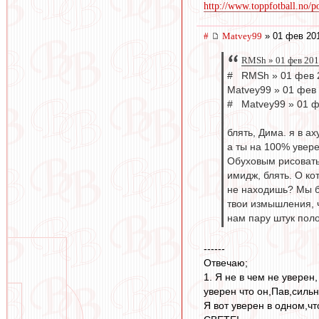
http://www.toppfotball.no/po
#
Matvey99
» 01 фев 201
RMSh » 01 фев 201
# RMSh » 01 фев 
Matvey99 » 01 фев 
# Matvey99 » 01 ф
блять, Дима. я в ах
а ты на 100% увере
Обуховым рисовать 
имидж, блять. О ко
не находишь? Мы б
твои измышления, ч
нам пару штук полож
------
Отвечаю;
1. Я не в чем не уверен
уверен что он,Пав,силь
Я вот уверен в одном,ч