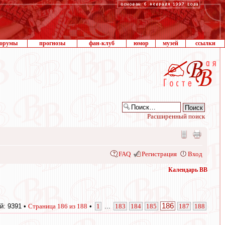
орумы
прогнозы
фан-клуб
юмор
музей
ссылки
Расширенный поиск
FAQ
Регистрация
Вход
Календарь ВВ
186
й: 9391 •
Страница
186
из
188
•
1
...
183
184
185
187
188