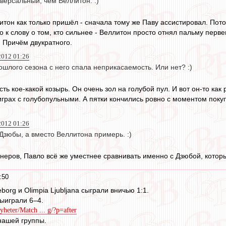
версальный, чем Веллитон. :)
литон как только пришёл - сначала тому же Паву ассистировал. По
 к слову о том, кто сильнее - Веллитон просто отнял пальму перв
 Причём двукратного.
2012 01:26
шлого сезона с него спала неприкасаемость. Или нет? :)
ть кое-какой козырь. Он очень зол на голубой пул. И вот он-то как
 играх с голубопульными. А пятки кончились ровно с моментом поку
2012 01:26
Дзюбы, а вместо Веллитона примерь. :)
неров, Павло всё же уместнее сравнивать именно с Дзюбой, которы
:50
borg и Olimpia Ljubljana сыграли вничью 1:1.
ыиграли 6–4.
yheter/Match ... g/?p=after
нашей группы.