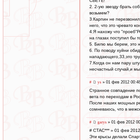
СВЕТЕ!
2. 2-ую звезду брать со
возьмем?
3.Карпин не перезвонил
него, что это чревато к
4.Я нахожу что "проеб"Р
на глазах поступил бы т
5. Билю мы берем, это н
6. По поводу хуйни обид
нападающего,33,это тру
7.Когда он нам пару шту
несчастный случай,и мы
#
ys
» 01 фев 2012 00:4
Странное совпадение по
вета по переходам в Ро
После наших мощных рел
сомневаюсь, что в межс
#
garys
» 01 фев 2012 00
# CTAC*** » 01 фев 2012
Эти крысы делали Спарта