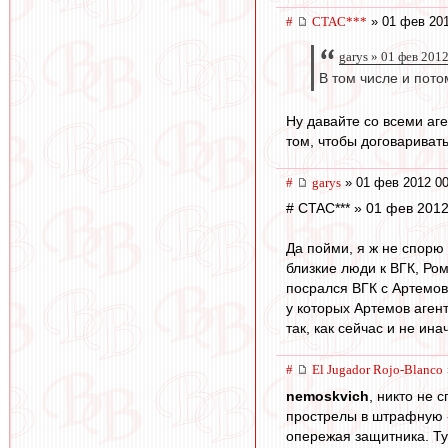
#
CTAC***
» 01 фев 201
garys » 01 фев 201
В том числе и пото
Ну давайте со всеми аг
том, чтобы договариват
#
garys
» 01 фев 2012 00
# CTAC*** » 01 фев 2012
Да пойми, я ж не спорю
близкие люди к ВГК, Ром
посрался ВГК с Артемов
у которых Артемов аген
так, как сейчас и не ина
#
El Jugador Rojo-Blanco
nemoskvich
, никто не 
прострелы в штрафную - 
опережая защитника. Ту