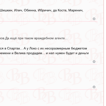
 Шишкин, Илич, Обинна, Ибричич, да Коста, Маренич,
оков.Да ещё при таком враждебном агенте...
ится в Спартак... А у Локо с их несоразмерным бюджетом
времени и Велика продадим... и нап нужен будет и деньги