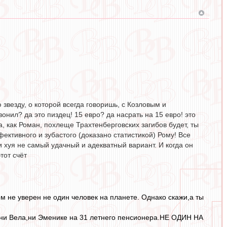
звезду, о которой всегда говоришь, с Козловым и
онил? да это пиздец! 15 евро? да насрать на 15 евро! это
, как Роман, похлеще Трахтенберговских загибов будет, ты
ктивного и зубастого (доказано статистикой) Рому! Все
и хуя не самый удачный и адекватный вариант. И когда он
тот счёт
ом не уверен не один человек на планете. Однако скажи,а ты
т ни Вела,ни Эменике на 31 летнего пенсионера.НЕ ОДИН НА