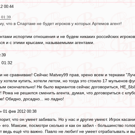
2 00:44
2 01:39
му, что в Спартаке не будет игроков у которых Артемов агент!
ентами испортим отношения и не будем никаких российских игроков
ься и с этими крысами, называемыми агентами.
:39
 01:32
 и не сравниваю! Сейчас Matvey99 прав, хрено всем и терками "Лу
у хотели купить, хотели летом, но тогда это стоило 17 мульенов ф
ым окончательно! Не было вариантов сейчас договориться, НЕ_БЫ_Л
т! Рома не решился сменить агента, думая, что договориться с клу
че! Обидно, досадно... но ладно!
» 01 фев 2012 00:38
спорит, что он умеет забивать. Но у нас и другие умеют. Игрок касан
его. Максим, посмотри сколько и как он забил - большинство голов 
т ведь ещё что важно. Павло не любит/ не умеет отрабатывать и вы