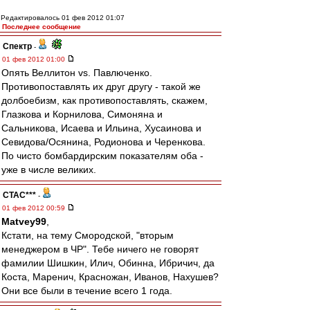
Редактировалось 01 фев 2012 01:07
Последнее сообщение
Спектр
-
01 фев 2012 01:00
Опять Веллитон vs. Павлюченко.
Противопоставлять их друг другу - такой же
долбоебизм, как противопоставлять, скажем,
Глазкова и Корнилова, Симоняна и
Сальникова, Исаева и Ильина, Хусаинова и
Севидова/Осянина, Родионова и Черенкова.
По чисто бомбардирским показателям оба -
уже в числе великих.
CTAC***
-
01 фев 2012 00:59
Matvey99
,
Кстати, на тему Смородской, "вторым
менеджером в ЧР". Тебе ничего не говорят
фамилии Шишкин, Илич, Обинна, Ибричич, да
Коста, Маренич, Красножан, Иванов, Нахушев?
Они все были в течение всего 1 года.