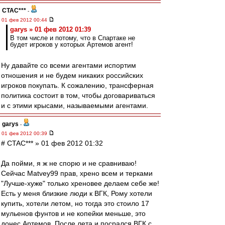
CTAC***
-
01 фев 2012 00:44
garys » 01 фев 2012 01:39
В том числе и потому, что в Спартаке не
будет игроков у которых Артемов агент!
Ну давайте со всеми агентами испортим
отношения и не будем никаких российских
игроков покупать. К сожалению, трансферная
политика состоит в том, чтобы договариваться
и с этими крысами, называемыми агентами.
garys
-
01 фев 2012 00:39
# CTAC*** » 01 фев 2012 01:32
Да пойми, я ж не спорю и не сравниваю!
Сейчас Matvey99 прав, хрено всем и терками
"Лучше-хуже" только хреновее делаем себе же!
Есть у меня близкие люди к ВГК, Рому хотели
купить, хотели летом, но тогда это стоило 17
мульенов фунтов и не копейки меньше, это
донес Артемов. После лета и посрался ВГК с