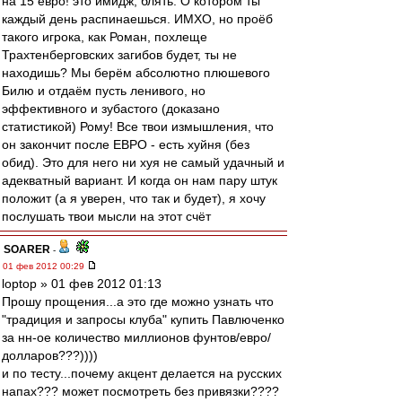
на 15 евро! это имидж, блять. О котором ты
каждый день распинаешься. ИМХО, но проёб
такого игрока, как Роман, похлеще
Трахтенберговских загибов будет, ты не
находишь? Мы берём абсолютно плюшевого
Билю и отдаём пусть ленивого, но
эффективного и зубастого (доказано
статистикой) Рому! Все твои измышления, что
он закончит после ЕВРО - есть хуйня (без
обид). Это для него ни хуя не самый удачный и
адекватный вариант. И когда он нам пару штук
положит (а я уверен, что так и будет), я хочу
послушать твои мысли на этот счёт
SOARER
-
01 фев 2012 00:29
loptop » 01 фев 2012 01:13
Прошу прощения...а это где можно узнать что
"традиция и запросы клуба" купить Павлюченко
за нн-ое количество миллионов фунтов/евро/
долларов???))))
и по тесту...почему акцент делается на русских
напах??? может посмотреть без привязки????