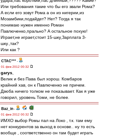
удара,пас короткий,пас длинный,????? Какие?
Или требования такие что бы его звали Рома?
А если его зовут Рома а он из нигерии,из
Мозамбики,подайдет? Нет? Тогда я так
понимаю нужен именно Роман
Павлюченко,прально? А остальное похую!
Играет,не играет,стоит 15-шку,Зарплата 3-
шку.,так?
Или как ?
CTAC***
-
01 фев 2012 00:32
garys
,
Велик и без Пава был хорош. Комбаров
крайний хав, он к Павлюченко не причем.
Дзюба ничего толком не показывает. Как я уже
говорил, уровень Томи, не более.
Baz_in
-
01 фев 2012 00:32
ИМХО выбор Ромы пал на Локо , т.к. там ему
нет конкурентов за выход в основе.. ну то есть
вообще , соответственно он там будет играть