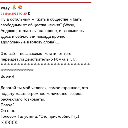
wasy
-
01 фев 2012 00:25
Ну а остальным -- "жить в обществе и быть
свободным от общества нельзя" (Wasy,
Андрюш, только ты, наверное, и вспомнишь
здесь и сейчас эти некогда прочно
вдолбленные в голову слова)...
Это всё -- независимо, кстати, от того,
перейдёт ли действительно Ромка в "Л.".
***************************************************************
***********************
Вовчик!
Дорогой ты мой человек, самое страшное, что
под эту масть огромное количество юзеров
расчехлило говномёты.
Повод?
Он есть.
Голосом Галустяна: "Это прискорбно!" (с)
:-))))))))))