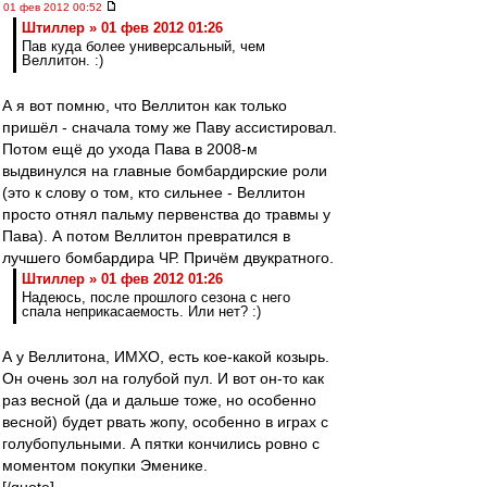
01 фев 2012 00:52
Штиллер » 01 фев 2012 01:26
Пав куда более универсальный, чем
Веллитон. :)
А я вот помню, что Веллитон как только
пришёл - сначала тому же Паву ассистировал.
Потом ещё до ухода Пава в 2008-м
выдвинулся на главные бомбардирские роли
(это к слову о том, кто сильнее - Веллитон
просто отнял пальму первенства до травмы у
Пава). А потом Веллитон превратился в
лучшего бомбардира ЧР. Причём двукратного.
Штиллер » 01 фев 2012 01:26
Надеюсь, после прошлого сезона с него
спала неприкасаемость. Или нет? :)
А у Веллитона, ИМХО, есть кое-какой козырь.
Он очень зол на голубой пул. И вот он-то как
раз весной (да и дальше тоже, но особенно
весной) будет рвать жопу, особенно в играх с
голубопульными. А пятки кончились ровно с
моментом покупки Эменике.