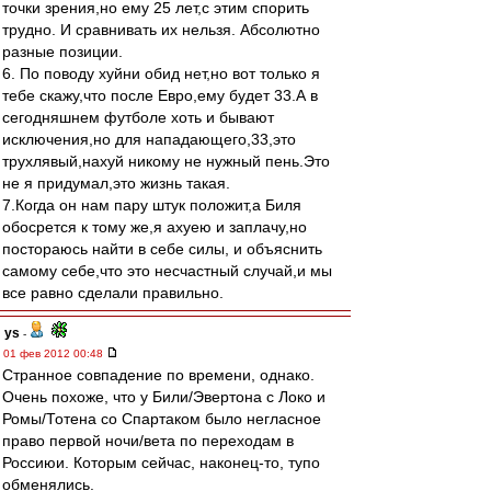
точки зрения,но ему 25 лет,с этим спорить
трудно. И сравнивать их нельзя. Абсолютно
разные позиции.
6. По поводу хуйни обид нет,но вот только я
тебе скажу,что после Евро,ему будет 33.А в
сегодняшнем футболе хоть и бывают
исключения,но для нападающего,33,это
трухлявый,нахуй никому не нужный пень.Это
не я придумал,это жизнь такая.
7.Когда он нам пару штук положит,а Биля
обосрется к тому же,я ахуею и заплачу,но
постораюсь найти в себе силы, и объяснить
самому себе,что это несчастный случай,и мы
все равно сделали правильно.
ys
-
01 фев 2012 00:48
Странное совпадение по времени, однако.
Очень похоже, что у Били/Эвертона с Локо и
Ромы/Тотена со Спартаком было негласное
право первой ночи/вета по переходам в
Россиюи. Которым сейчас, наконец-то, тупо
обменялись.