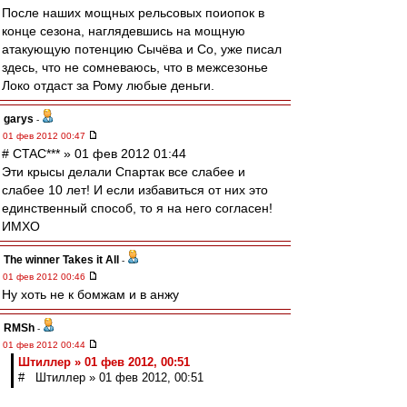
После наших мощных рельсовых поиопок в
конце сезона, наглядевшись на мощную
атакующую потенцию Сычёва и Со, уже писал
здесь, что не сомневаюсь, что в межсезонье
Локо отдаст за Рому любые деньги.
garys
-
01 фев 2012 00:47
# CTAC*** » 01 фев 2012 01:44
Эти крысы делали Спартак все слабее и
слабее 10 лет! И если избавиться от них это
единственный способ, то я на него согласен!
ИМХО
The winner Takes it All
-
01 фев 2012 00:46
Ну хоть не к бомжам и в анжу
RMSh
-
01 фев 2012 00:44
Штиллер » 01 фев 2012, 00:51
# Штиллер » 01 фев 2012, 00:51