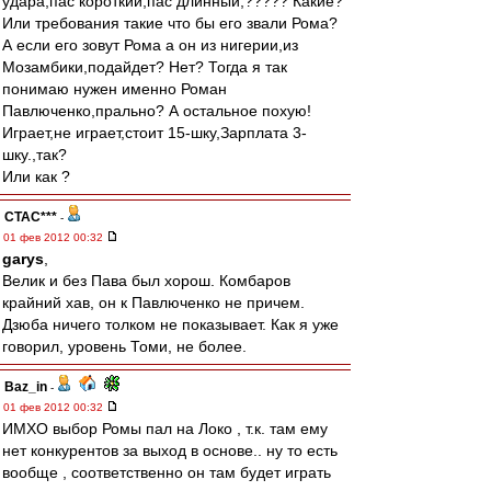
удара,пас короткий,пас длинный,????? Какие?
Или требования такие что бы его звали Рома?
А если его зовут Рома а он из нигерии,из
Мозамбики,подайдет? Нет? Тогда я так
понимаю нужен именно Роман
Павлюченко,прально? А остальное похую!
Играет,не играет,стоит 15-шку,Зарплата 3-
шку.,так?
Или как ?
CTAC***
-
01 фев 2012 00:32
garys
,
Велик и без Пава был хорош. Комбаров
крайний хав, он к Павлюченко не причем.
Дзюба ничего толком не показывает. Как я уже
говорил, уровень Томи, не более.
Baz_in
-
01 фев 2012 00:32
ИМХО выбор Ромы пал на Локо , т.к. там ему
нет конкурентов за выход в основе.. ну то есть
вообще , соответственно он там будет играть