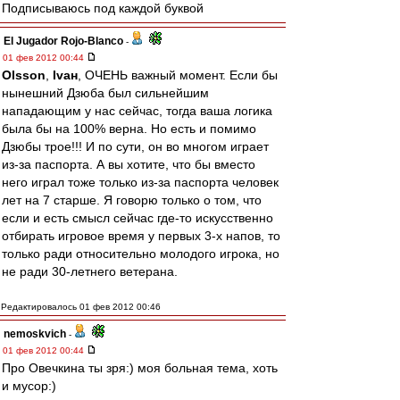
Подписываюсь под каждой буквой
El Jugador Rojo-Blanco
-
01 фев 2012 00:44
Olsson
,
Ivан
, ОЧЕНЬ важный момент. Если бы
нынешний Дзюба был сильнейшим
нападающим у нас сейчас, тогда ваша логика
была бы на 100% верна. Но есть и помимо
Дзюбы трое!!! И по сути, он во многом играет
из-за паспорта. А вы хотите, что бы вместо
него играл тоже только из-за паспорта человек
лет на 7 старше. Я говорю только о том, что
если и есть смысл сейчас где-то искусственно
отбирать игровое время у первых 3-х напов, то
только ради относительно молодого игрока, но
не ради 30-летнего ветерана.
Редактировалось 01 фев 2012 00:46
nemoskvich
-
01 фев 2012 00:44
Про Овечкина ты зря:) моя больная тема, хоть
и мусор:)