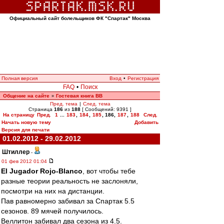
Официальный сайт болельщиков ФК "Спартак" Москва
Полная версия
Вход
•
Регистрация
FAQ
•
Поиск
Общение на сайте
Гостевая книга ВВ
»
Пред. тема
|
След. тема
Страница
186
из
188
[ Сообщений: 9391 ]
На страницу
Пред.
1
...
183
,
184
,
185
,
186
,
187
,
188
След.
Начать новую тему
Добавить
Версия для печати
01.02.2012 - 29.02.2012
Штиллер
-
01 фев 2012 01:04
El Jugador Rojo-Blanco
, вот чтобы тебе
разные теории реальность не заслоняли,
посмотри на них на дистанции.
Пав равномерно забивал за Спартак 5.5
сезонов. 89 мячей получилось.
Веллитон забивал два сезона из 4.5.