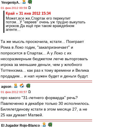
YevgeniyA.
-
01 фев 2012 00:59
Край » 31 янв 2012 15:34
Может,все же,Спартак его перекупит
потом...У "евреев" очень уж трудно выкупать
игроков.Да ещё при таком враждебном
агенте...
Та же мысль проскочила, кстати... Поиграет
Рома в Локо годик, "закапризничает" и
попросится в Спартак... А у Локо с их
несоразмерным бюджетом легче выторговать
игрока за меньшие деньги, чем у жлобного
Тоттенхэма... как раз к тому времени и Велика
продадим... и нап нужен будет и деньги будут.
agson
-
01 фев 2012 00:57
про какого "31-летнего форварда" речь?
Павлюченко в декабре только 30 исполнилось.
Билялетдинову кстати в этом месяце 27, а не
25 как думает Матвей.
El Jugador Rojo-Blanco
-