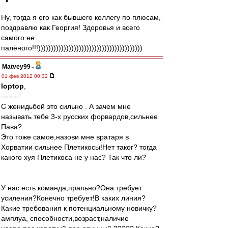
Ну, тогда я его как бывшего коллегу по плюсам,
поздравлю как Георгия! Здоровья и всего
самого не
палёного!!!)))))))))))))))))))))))))))))))))))))))))
Matvey99
-
01 фев 2012 00:32
loptop
,
-------
С женидьбой это сильно . А зачем мне
называть тебе 3-х русских форвардов,сильнее
Пава?
Это тоже самое,назови мне вратаря в
Хорватии сильнее Плетикосы!Нет таког? тогда
какого хуя Плетикоса не у нас? Так что ли?
У нас есть команда,прально?Она требует
усиления?Конечно требует!В каких линия?
Какие требования к потенциальному новичку?
амплуа, способности,возраст,наличие