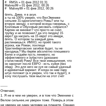
# RMSh » 01 фев 2012 01:31
Matvey99 » 01 фев 2012, 00:26
# Matvey99 » 01 фев 2012, 00:26
блять, Дима. я в ахуе.
а ты на 100% уверен, что ВелЭменике
сильнее 31-одноголетнего Ромы? или ты
вторую звезду, о которой всегда говоришь, с
Козловым и Обуховым рисовать собрался?
Карпин не виноват? что просто не снял
трубку и не позвонил? да это пиздец! 15
евро? да насрать на 15 евро! это имидж,
блять. О котором ты каждый день
распинаешься. ИМХО, но проёб такого
игрока, как Роман, похлеще
Трахтенберговских загибов будет, ты не
находишь? Мы берём абсолютно плюшевого
Билю и отдаём пусть ленивого, но
эффективного и зубастого (доказано
статистикой) Рому! Все твои измышления, что
он закончит после ЕВРО - есть хуйня (без
обид). Это для него ни хуя не самый удачный
и адекватный вариант. И когда он нам пару
штук положит (а я уверен, что так и будет), я
хочу послушать твои мысли на этот счёт
------
Отвечаю;
1. Я не в чем не уверен, и в том что Эменике с
Велом сильнее,не уверен тоже. Поверь,в этом
не уверен не один человек на планете. Однако