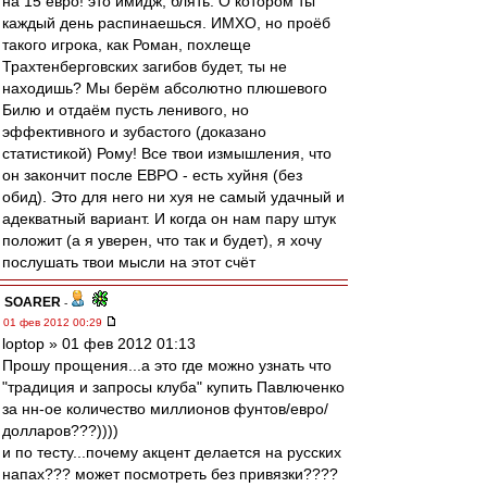
на 15 евро! это имидж, блять. О котором ты
каждый день распинаешься. ИМХО, но проёб
такого игрока, как Роман, похлеще
Трахтенберговских загибов будет, ты не
находишь? Мы берём абсолютно плюшевого
Билю и отдаём пусть ленивого, но
эффективного и зубастого (доказано
статистикой) Рому! Все твои измышления, что
он закончит после ЕВРО - есть хуйня (без
обид). Это для него ни хуя не самый удачный и
адекватный вариант. И когда он нам пару штук
положит (а я уверен, что так и будет), я хочу
послушать твои мысли на этот счёт
SOARER
-
01 фев 2012 00:29
loptop » 01 фев 2012 01:13
Прошу прощения...а это где можно узнать что
"традиция и запросы клуба" купить Павлюченко
за нн-ое количество миллионов фунтов/евро/
долларов???))))
и по тесту...почему акцент делается на русских
напах??? может посмотреть без привязки????