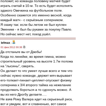
положит, но команда половину матчей будет
играть считай в 10-м. То есть будет исполнять
эдакого Овечкина на футбольном поле.
Особенно скажется это именно весной, когда
каждый матч - с серьёзным соперником.
Я скажу так: если бы летом не был куплен
Эменике - я был бы руками за покупку Павло.
Но сейчас мест нет, поезд ушёл.
lefmax
-
01 фев 2012 00:36
Да отстаньте вы от Дзюбы!
Когда по линейке, во время гимна, можно
строительный уровень на высоте 1.7м положа
на "лысины", сверять.
Он делает то что умеет лучше всего и тем что
сейчас нужно команде, держит мяч-вырывает
его-толкает-пинает-цепляет-опускает физику
соперника к 3/4 второго тайма на нежелание
продолжать бороться-а то сдохнуть можно. А
вы из него Дрогбу делаете.....
Не взяв Рому Валера идет на серьезный риск,
вот и увидим, вот и славненько, вот самое