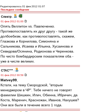
Редактировалось 01 фев 2012 01:07
Последнее сообщение
Спектр
-
01 фев 2012 01:00
Опять Веллитон vs. Павлюченко.
Противопоставлять их друг другу - такой же
долбоебизм, как противопоставлять, скажем,
Глазкова и Корнилова, Симоняна и
Сальникова, Исаева и Ильина, Хусаинова и
Севидова/Осянина, Родионова и Черенкова.
По чисто бомбардирским показателям оба -
уже в числе великих.
CTAC***
-
01 фев 2012 00:59
Matvey99
,
Кстати, на тему Смородской, "вторым
менеджером в ЧР". Тебе ничего не говорят
фамилии Шишкин, Илич, Обинна, Ибричич, да
Коста, Маренич, Красножан, Иванов, Нахушев?
Они все были в течение всего 1 года.