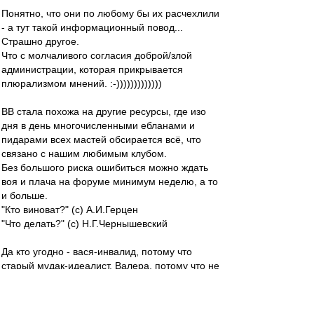
Понятно, что они по любому бы их расчехлили
- а тут такой информационный повод...
Страшно другое.
Что с молчаливого согласия доброй/злой
администрации, которая прикрывается
плюрализмом мнений. :-)))))))))))))
ВВ стала похожа на другие ресурсы, где изо
дня в день многочисленными ебланами и
пидарами всех мастей обсирается всё, что
связано с нашим любимым клубом.
Без большого риска ошибиться можно ждать
воя и плача на форуме минимум неделю, а то
и больше.
"Кто виноват?" (с) А.И.Герцен
"Что делать?" (с) Н.Г.Чернышевский
Да кто угодно - вася-инвалид, потому что
старый мудак-идеалист, Валера, потому что не
читает ВВ, пиздюк - хуетрукыч, потому что не
купил Ромку, Словесник, потому что не пишет
про футбол, а тулит нам стихи, маститый-