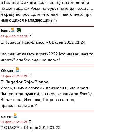
и Велик и Эминике сильнее..Дзюба моложе и
пашет так...как Рома не будет никогда пахать....
и сразу вопрос...для чего нам Павлюченко при
имеющихся нападающих???
Ivан
-
01 фев 2012 00:29
El Jugador Rojo-Blanco » 01 фев 2012 01:24
что значит давать играть???? Кто им мешает то
играть? слабее сиди на лавке!
Olsson
-
01 фев 2012 00:29
El Jugador Rojo-Blanco
,
Игорь, иными словами признаёшь, что играл
бы три года лучший, но переживания за Дзюбу,
Веллитона, Иванова, Петрова важнее,
правильно ли это?
garys
-
01 фев 2012 00:28
# CTAC*** » 01 фев 2012 01:22