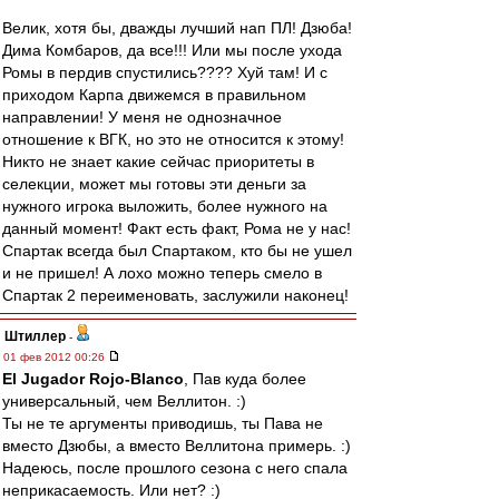
Велик, хотя бы, дважды лучший нап ПЛ! Дзюба!
Дима Комбаров, да все!!! Или мы после ухода
Ромы в пердив спустились???? Хуй там! И с
приходом Карпа движемся в правильном
направлении! У меня не однозначное
отношение к ВГК, но это не относится к этому!
Никто не знает какие сейчас приоритеты в
селекции, может мы готовы эти деньги за
нужного игрока выложить, более нужного на
данный момент! Факт есть факт, Рома не у нас!
Спартак всегда был Спартаком, кто бы не ушел
и не пришел! А лохо можно теперь смело в
Спартак 2 переименовать, заслужили наконец!
Штиллер
-
01 фев 2012 00:26
El Jugador Rojo-Blanco
, Пав куда более
универсальный, чем Веллитон. :)
Ты не те аргументы приводишь, ты Пава не
вместо Дзюбы, а вместо Веллитона примерь. :)
Надеюсь, после прошлого сезона с него спала
неприкасаемость. Или нет? :)