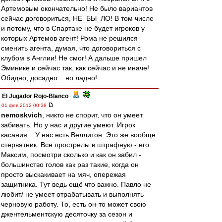
Артемовым окончательно! Не было вариантов
сейчас договориться, НЕ_БЫ_ЛО! В том числе
и потому, что в Спартаке не будет игроков у
которых Артемов агент! Рома не решился
сменить агента, думая, что договориться с
клубом в Англии! Не смог! А дальше пришел
Эминике и сейчас так, как сейчас и не иначе!
Обидно, досадно... но ладно!
El Jugador Rojo-Blanco
-
01 фев 2012 00:38
nemoskvich
, никто не спорит, что он умеет
забивать. Но у нас и другие умеют. Игрок
касания... У нас есть Веллитон. Это же вообще
стервятник. Все прострелы в штрафную - его.
Максим, посмотри сколько и как он забил -
большинство голов как раз такие, когда он
просто выскакивает на мяч, опережая
защитника. Тут ведь ещё что важно. Павло не
любит/ не умеет отрабатывать и выполнять
черновую работу. То, есть он-то может свою
джентельментскую десяточку за сезон и