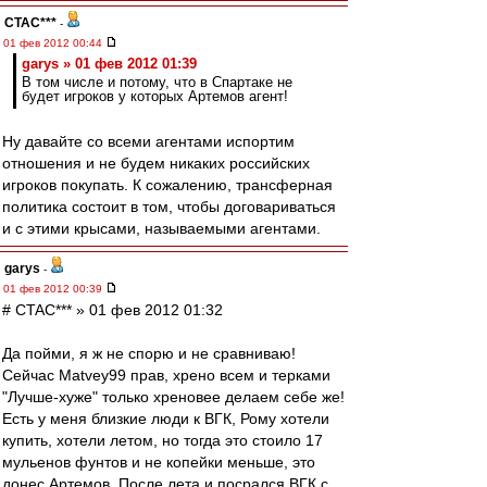
CTAC***
-
01 фев 2012 00:44
garys » 01 фев 2012 01:39
В том числе и потому, что в Спартаке не
будет игроков у которых Артемов агент!
Ну давайте со всеми агентами испортим
отношения и не будем никаких российских
игроков покупать. К сожалению, трансферная
политика состоит в том, чтобы договариваться
и с этими крысами, называемыми агентами.
garys
-
01 фев 2012 00:39
# CTAC*** » 01 фев 2012 01:32
Да пойми, я ж не спорю и не сравниваю!
Сейчас Matvey99 прав, хрено всем и терками
"Лучше-хуже" только хреновее делаем себе же!
Есть у меня близкие люди к ВГК, Рому хотели
купить, хотели летом, но тогда это стоило 17
мульенов фунтов и не копейки меньше, это
донес Артемов. После лета и посрался ВГК с