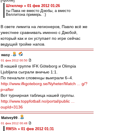
[/quote]
Штиллер » 01 фев 2012 01:26
ты Пава не вместо Дзюбы, а вместо
Веллитона примерь. :)
В свете лимита на легионеров, Павло всё же
уместнее сравнивать именно с Дзюбой,
который как и он уступает по игре сейчас
ведущей тройке напов.
wasy
-
01 фев 2012 00:50
В нашей группе IFK Göteborg и Olimpia
Ljubljana сыграли вничью 1:1.
По пенальти словенцы выиграли 6–4.
http://www.ifkgoteborg.se/Nyheter/Match ... g/?
p=after
Вот турнирная таблица нашей группы.
http://www.toppfotball.no/portal/public ...
oupId=3136
Matvey99
-
01 фев 2012 00:48
RMSh » 01 фев 2012 01:31