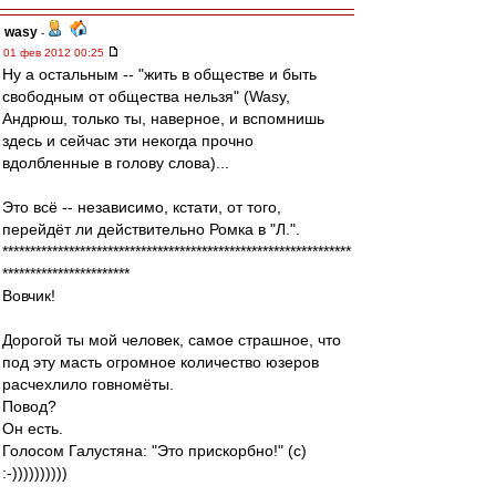
wasy
-
01 фев 2012 00:25
Ну а остальным -- "жить в обществе и быть
свободным от общества нельзя" (Wasy,
Андрюш, только ты, наверное, и вспомнишь
здесь и сейчас эти некогда прочно
вдолбленные в голову слова)...
Это всё -- независимо, кстати, от того,
перейдёт ли действительно Ромка в "Л.".
***************************************************************
***********************
Вовчик!
Дорогой ты мой человек, самое страшное, что
под эту масть огромное количество юзеров
расчехлило говномёты.
Повод?
Он есть.
Голосом Галустяна: "Это прискорбно!" (с)
:-))))))))))