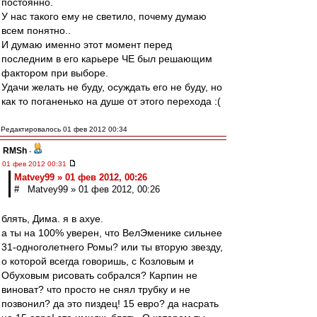
постоянно.
У нас такого ему не светило, почему думаю
всем понятно..
И думаю именно этот момент перед
последним в его карьере ЧЕ был решающим
фактором при выборе.
Удачи желать не буду, осуждать его не буду, но
как то поганенько на душе от этого перехода :(
Редактировалось 01 фев 2012 00:34
RMSh
-
01 фев 2012 00:31
Matvey99 » 01 фев 2012, 00:26
# Matvey99 » 01 фев 2012, 00:26
блять, Дима. я в ахуе.
а ты на 100% уверен, что ВелЭменике сильнее
31-одноголетнего Ромы? или ты вторую звезду,
о которой всегда говоришь, с Козловым и
Обуховым рисовать собрался? Карпин не
виноват? что просто не снял трубку и не
позвонил? да это пиздец! 15 евро? да насрать