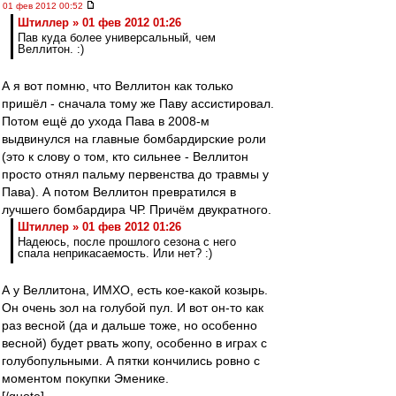
01 фев 2012 00:52
Штиллер » 01 фев 2012 01:26
Пав куда более универсальный, чем
Веллитон. :)
А я вот помню, что Веллитон как только
пришёл - сначала тому же Паву ассистировал.
Потом ещё до ухода Пава в 2008-м
выдвинулся на главные бомбардирские роли
(это к слову о том, кто сильнее - Веллитон
просто отнял пальму первенства до травмы у
Пава). А потом Веллитон превратился в
лучшего бомбардира ЧР. Причём двукратного.
Штиллер » 01 фев 2012 01:26
Надеюсь, после прошлого сезона с него
спала неприкасаемость. Или нет? :)
А у Веллитона, ИМХО, есть кое-какой козырь.
Он очень зол на голубой пул. И вот он-то как
раз весной (да и дальше тоже, но особенно
весной) будет рвать жопу, особенно в играх с
голубопульными. А пятки кончились ровно с
моментом покупки Эменике.