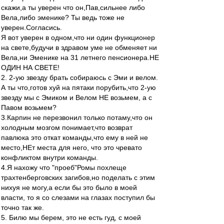
скажи,а ты уверен что он,Пав,сильнее либо
Вела,либо эменике? Ты ведь тоже не
уверен.Согласись.
Я вот уверен в одном,что ни один функционер
на свете,будучи в здравом уме не обменяет ни
Вела,ни Эменике на 31 летнего пенсионера.НЕ
ОДИН НА СВЕТЕ!
2. 2-ую звезду брать собираюсь с Эми и велом.
А ты что,готов хуй на пятаки порубить,что 2-ую
звезду мы с Эмиком и Велом НЕ возьмем, а с
Павом возьмем?
3.Карпин не перезвонил только потаму,что он
холодным мозгом понимает,что возврат
павлюка это откат команды,что ему в ней не
место,НЕт места для него, что это чревато
конфликтом внутри команды.
4.Я нахожу что "проеб"Ромы похлеще
трахтенберговских загибов,но поделать с этим
нихуя не могу,а если бы это было в моей
власти, то я со слезами на глазах поступил бы
точно так же.
5. Билю мы берем, это не есть гуд, с моей