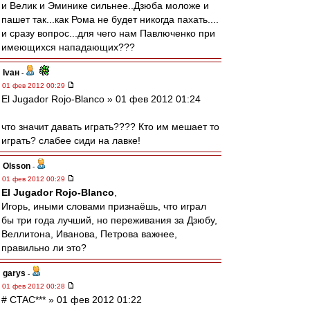
и Велик и Эминике сильнее..Дзюба моложе и
пашет так...как Рома не будет никогда пахать....
и сразу вопрос...для чего нам Павлюченко при
имеющихся нападающих???
Ivан
-
01 фев 2012 00:29
El Jugador Rojo-Blanco » 01 фев 2012 01:24
что значит давать играть???? Кто им мешает то
играть? слабее сиди на лавке!
Olsson
-
01 фев 2012 00:29
El Jugador Rojo-Blanco
,
Игорь, иными словами признаёшь, что играл
бы три года лучший, но переживания за Дзюбу,
Веллитона, Иванова, Петрова важнее,
правильно ли это?
garys
-
01 фев 2012 00:28
# CTAC*** » 01 фев 2012 01:22