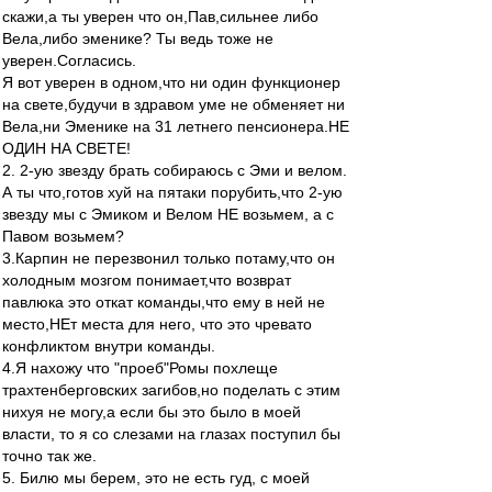
скажи,а ты уверен что он,Пав,сильнее либо
Вела,либо эменике? Ты ведь тоже не
уверен.Согласись.
Я вот уверен в одном,что ни один функционер
на свете,будучи в здравом уме не обменяет ни
Вела,ни Эменике на 31 летнего пенсионера.НЕ
ОДИН НА СВЕТЕ!
2. 2-ую звезду брать собираюсь с Эми и велом.
А ты что,готов хуй на пятаки порубить,что 2-ую
звезду мы с Эмиком и Велом НЕ возьмем, а с
Павом возьмем?
3.Карпин не перезвонил только потаму,что он
холодным мозгом понимает,что возврат
павлюка это откат команды,что ему в ней не
место,НЕт места для него, что это чревато
конфликтом внутри команды.
4.Я нахожу что "проеб"Ромы похлеще
трахтенберговских загибов,но поделать с этим
нихуя не могу,а если бы это было в моей
власти, то я со слезами на глазах поступил бы
точно так же.
5. Билю мы берем, это не есть гуд, с моей