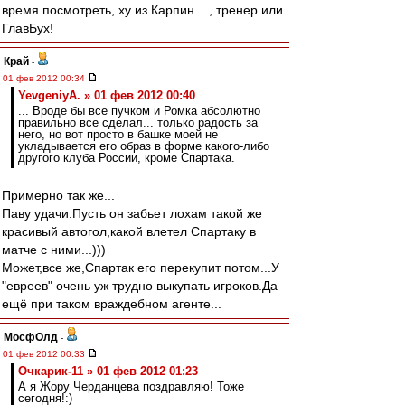
время посмотреть, ху из Карпин...., тренер или
ГлавБух!
Край
-
01 фев 2012 00:34
YevgeniyA. » 01 фев 2012 00:40
... Вроде бы все пучком и Ромка абсолютно
правильно все сделал... только радость за
него, но вот просто в башке моей не
укладывается его образ в форме какого-либо
другого клуба России, кроме Спартака.
Примерно так же...
Паву удачи.Пусть он забьет лохам такой же
красивый автогол,какой влетел Спартаку в
матче с ними...)))
Может,все же,Спартак его перекупит потом...У
"евреев" очень уж трудно выкупать игроков.Да
ещё при таком враждебном агенте...
МосфОлд
-
01 фев 2012 00:33
Очкарик-11 » 01 фев 2012 01:23
А я Жору Черданцева поздравляю! Тоже
сегодня!:)