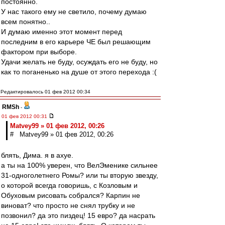
постоянно.
У нас такого ему не светило, почему думаю
всем понятно..
И думаю именно этот момент перед
последним в его карьере ЧЕ был решающим
фактором при выборе.
Удачи желать не буду, осуждать его не буду, но
как то поганенько на душе от этого перехода :(
Редактировалось 01 фев 2012 00:34
RMSh
-
01 фев 2012 00:31
Matvey99 » 01 фев 2012, 00:26
# Matvey99 » 01 фев 2012, 00:26
блять, Дима. я в ахуе.
а ты на 100% уверен, что ВелЭменике сильнее
31-одноголетнего Ромы? или ты вторую звезду,
о которой всегда говоришь, с Козловым и
Обуховым рисовать собрался? Карпин не
виноват? что просто не снял трубку и не
позвонил? да это пиздец! 15 евро? да насрать