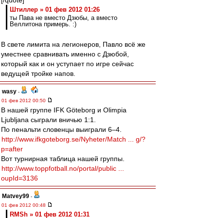
[/quote]
Штиллер » 01 фев 2012 01:26
ты Пава не вместо Дзюбы, а вместо
Веллитона примерь. :)
В свете лимита на легионеров, Павло всё же
уместнее сравнивать именно с Дзюбой,
который как и он уступает по игре сейчас
ведущей тройке напов.
wasy
-
01 фев 2012 00:50
В нашей группе IFK Göteborg и Olimpia
Ljubljana сыграли вничью 1:1.
По пенальти словенцы выиграли 6–4.
http://www.ifkgoteborg.se/Nyheter/Match ... g/?
p=after
Вот турнирная таблица нашей группы.
http://www.toppfotball.no/portal/public ...
oupId=3136
Matvey99
-
01 фев 2012 00:48
RMSh » 01 фев 2012 01:31