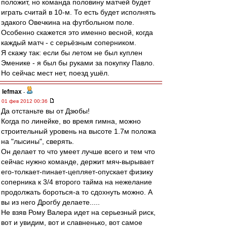
положит, но команда половину матчей будет
играть считай в 10-м. То есть будет исполнять
эдакого Овечкина на футбольном поле.
Особенно скажется это именно весной, когда
каждый матч - с серьёзным соперником.
Я скажу так: если бы летом не был куплен
Эменике - я был бы руками за покупку Павло.
Но сейчас мест нет, поезд ушёл.
lefmax
-
01 фев 2012 00:36
Да отстаньте вы от Дзюбы!
Когда по линейке, во время гимна, можно
строительный уровень на высоте 1.7м положа
на "лысины", сверять.
Он делает то что умеет лучше всего и тем что
сейчас нужно команде, держит мяч-вырывает
его-толкает-пинает-цепляет-опускает физику
соперника к 3/4 второго тайма на нежелание
продолжать бороться-а то сдохнуть можно. А
вы из него Дрогбу делаете.....
Не взяв Рому Валера идет на серьезный риск,
вот и увидим, вот и славненько, вот самое