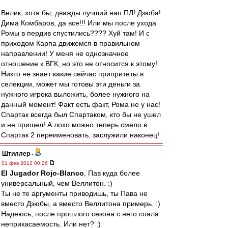
Велик, хотя бы, дважды лучший нап ПЛ! Дзюба!
Дима Комбаров, да все!!! Или мы после ухода
Ромы в пердив спустились???? Хуй там! И с
приходом Карпа движемся в правильном
направлении! У меня не однозначное
отношение к ВГК, но это не относится к этому!
Никто не знает какие сейчас приоритеты в
селекции, может мы готовы эти деньги за
нужного игрока выложить, более нужного на
данный момент! Факт есть факт, Рома не у нас!
Спартак всегда был Спартаком, кто бы не ушел
и не пришел! А лохо можно теперь смело в
Спартак 2 переименовать, заслужили наконец!
Штиллер
-
01 фев 2012 00:26
El Jugador Rojo-Blanco
, Пав куда более
универсальный, чем Веллитон. :)
Ты не те аргументы приводишь, ты Пава не
вместо Дзюбы, а вместо Веллитона примерь. :)
Надеюсь, после прошлого сезона с него спала
неприкасаемость. Или нет? :)