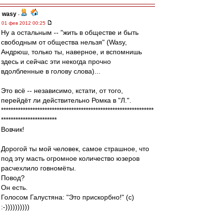
wasy
-
01 фев 2012 00:25
Ну а остальным -- "жить в обществе и быть
свободным от общества нельзя" (Wasy,
Андрюш, только ты, наверное, и вспомнишь
здесь и сейчас эти некогда прочно
вдолбленные в голову слова)...
Это всё -- независимо, кстати, от того,
перейдёт ли действительно Ромка в "Л.".
***************************************************************
***********************
Вовчик!
Дорогой ты мой человек, самое страшное, что
под эту масть огромное количество юзеров
расчехлило говномёты.
Повод?
Он есть.
Голосом Галустяна: "Это прискорбно!" (с)
:-))))))))))