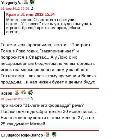
YevgeniyA.
-
01 фев 2012 00:59
Край » 31 янв 2012 15:34
Может,все же,Спартак его перекупит
потом...У "евреев" очень уж трудно выкупать
игроков.Да ещё при таком враждебном
агенте...
Та же мысль проскочила, кстати... Поиграет
Рома в Локо годик, "закапризничает" и
попросится в Спартак... А у Локо с их
несоразмерным бюджетом легче выторговать
игрока за меньшие деньги, чем у жлобного
Тоттенхэма... как раз к тому времени и Велика
продадим... и нап нужен будет и деньги будут.
agson
-
01 фев 2012 00:57
про какого "31-летнего форварда" речь?
Павлюченко в декабре только 30 исполнилось.
Билялетдинову кстати в этом месяце 27, а не
25 как думает Матвей.
El Jugador Rojo-Blanco
-