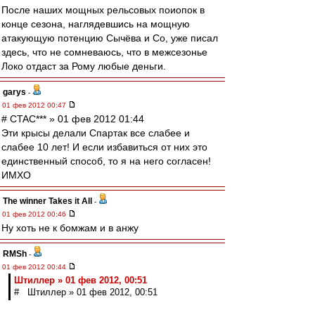
После наших мощных рельсовых поиопок в
конце сезона, наглядевшись на мощную
атакующую потенцию Сычёва и Со, уже писал
здесь, что не сомневаюсь, что в межсезонье
Локо отдаст за Рому любые деньги.
garys
-
01 фев 2012 00:47
# CTAC*** » 01 фев 2012 01:44
Эти крысы делали Спартак все слабее и
слабее 10 лет! И если избавиться от них это
единственный способ, то я на него согласен!
ИМХО
The winner Takes it All
-
01 фев 2012 00:46
Ну хоть не к бомжам и в анжу
RMSh
-
01 фев 2012 00:44
Штиллер » 01 фев 2012, 00:51
# Штиллер » 01 фев 2012, 00:51