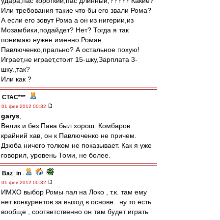
удара,пас короткий,пас длинный,????? Какие?
Или требования такие что бы его звали Рома?
А если его зовут Рома а он из нигерии,из
Мозамбики,подайдет? Нет? Тогда я так
понимаю нужен именно Роман
Павлюченко,прально? А остальное похую!
Играет,не играет,стоит 15-шку,Зарплата 3-
шку.,так?
Или как ?
CTAC***
-
01 фев 2012 00:32
garys
,
Велик и без Пава был хорош. Комбаров
крайний хав, он к Павлюченко не причем.
Дзюба ничего толком не показывает. Как я уже
говорил, уровень Томи, не более.
Baz_in
-
01 фев 2012 00:32
ИМХО выбор Ромы пал на Локо , т.к. там ему
нет конкурентов за выход в основе.. ну то есть
вообще , соответственно он там будет играть