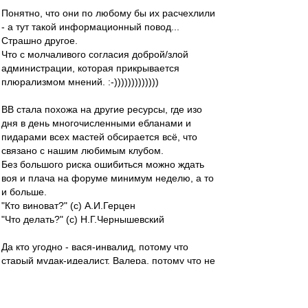
Понятно, что они по любому бы их расчехлили
- а тут такой информационный повод...
Страшно другое.
Что с молчаливого согласия доброй/злой
администрации, которая прикрывается
плюрализмом мнений. :-)))))))))))))
ВВ стала похожа на другие ресурсы, где изо
дня в день многочисленными ебланами и
пидарами всех мастей обсирается всё, что
связано с нашим любимым клубом.
Без большого риска ошибиться можно ждать
воя и плача на форуме минимум неделю, а то
и больше.
"Кто виноват?" (с) А.И.Герцен
"Что делать?" (с) Н.Г.Чернышевский
Да кто угодно - вася-инвалид, потому что
старый мудак-идеалист, Валера, потому что не
читает ВВ, пиздюк - хуетрукыч, потому что не
купил Ромку, Словесник, потому что не пишет
про футбол, а тулит нам стихи, маститый-