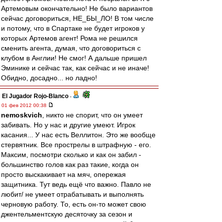
Артемовым окончательно! Не было вариантов
сейчас договориться, НЕ_БЫ_ЛО! В том числе
и потому, что в Спартаке не будет игроков у
которых Артемов агент! Рома не решился
сменить агента, думая, что договориться с
клубом в Англии! Не смог! А дальше пришел
Эминике и сейчас так, как сейчас и не иначе!
Обидно, досадно... но ладно!
El Jugador Rojo-Blanco
-
01 фев 2012 00:38
nemoskvich
, никто не спорит, что он умеет
забивать. Но у нас и другие умеют. Игрок
касания... У нас есть Веллитон. Это же вообще
стервятник. Все прострелы в штрафную - его.
Максим, посмотри сколько и как он забил -
большинство голов как раз такие, когда он
просто выскакивает на мяч, опережая
защитника. Тут ведь ещё что важно. Павло не
любит/ не умеет отрабатывать и выполнять
черновую работу. То, есть он-то может свою
джентельментскую десяточку за сезон и