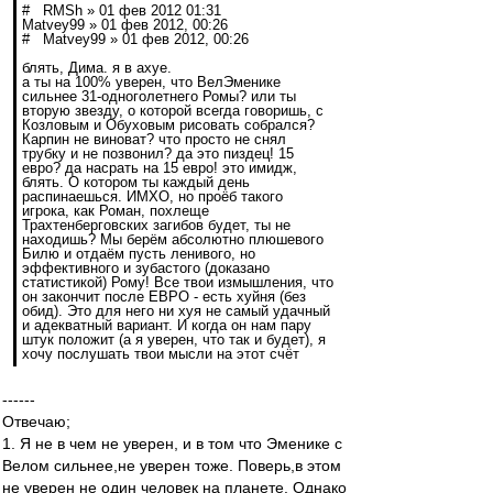
# RMSh » 01 фев 2012 01:31
Matvey99 » 01 фев 2012, 00:26
# Matvey99 » 01 фев 2012, 00:26
блять, Дима. я в ахуе.
а ты на 100% уверен, что ВелЭменике
сильнее 31-одноголетнего Ромы? или ты
вторую звезду, о которой всегда говоришь, с
Козловым и Обуховым рисовать собрался?
Карпин не виноват? что просто не снял
трубку и не позвонил? да это пиздец! 15
евро? да насрать на 15 евро! это имидж,
блять. О котором ты каждый день
распинаешься. ИМХО, но проёб такого
игрока, как Роман, похлеще
Трахтенберговских загибов будет, ты не
находишь? Мы берём абсолютно плюшевого
Билю и отдаём пусть ленивого, но
эффективного и зубастого (доказано
статистикой) Рому! Все твои измышления, что
он закончит после ЕВРО - есть хуйня (без
обид). Это для него ни хуя не самый удачный
и адекватный вариант. И когда он нам пару
штук положит (а я уверен, что так и будет), я
хочу послушать твои мысли на этот счёт
------
Отвечаю;
1. Я не в чем не уверен, и в том что Эменике с
Велом сильнее,не уверен тоже. Поверь,в этом
не уверен не один человек на планете. Однако