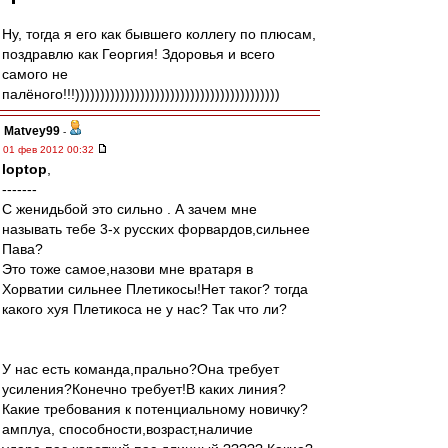
Ну, тогда я его как бывшего коллегу по плюсам,
поздравлю как Георгия! Здоровья и всего
самого не
палёного!!!)))))))))))))))))))))))))))))))))))))))))
Matvey99
-
01 фев 2012 00:32
loptop
,
-------
С женидьбой это сильно . А зачем мне
называть тебе 3-х русских форвардов,сильнее
Пава?
Это тоже самое,назови мне вратаря в
Хорватии сильнее Плетикосы!Нет таког? тогда
какого хуя Плетикоса не у нас? Так что ли?
У нас есть команда,прально?Она требует
усиления?Конечно требует!В каких линия?
Какие требования к потенциальному новичку?
амплуа, способности,возраст,наличие