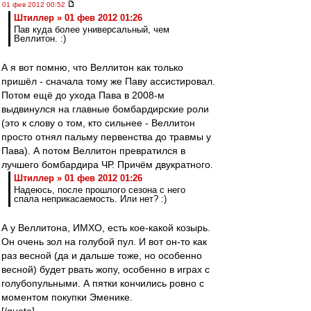
01 фев 2012 00:52
Штиллер » 01 фев 2012 01:26
Пав куда более универсальный, чем
Веллитон. :)
А я вот помню, что Веллитон как только
пришёл - сначала тому же Паву ассистировал.
Потом ещё до ухода Пава в 2008-м
выдвинулся на главные бомбардирские роли
(это к слову о том, кто сильнее - Веллитон
просто отнял пальму первенства до травмы у
Пава). А потом Веллитон превратился в
лучшего бомбардира ЧР. Причём двукратного.
Штиллер » 01 фев 2012 01:26
Надеюсь, после прошлого сезона с него
спала неприкасаемость. Или нет? :)
А у Веллитона, ИМХО, есть кое-какой козырь.
Он очень зол на голубой пул. И вот он-то как
раз весной (да и дальше тоже, но особенно
весной) будет рвать жопу, особенно в играх с
голубопульными. А пятки кончились ровно с
моментом покупки Эменике.