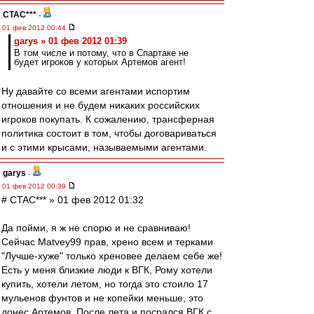
CTAC***
-
01 фев 2012 00:44
garys » 01 фев 2012 01:39
В том числе и потому, что в Спартаке не
будет игроков у которых Артемов агент!
Ну давайте со всеми агентами испортим
отношения и не будем никаких российских
игроков покупать. К сожалению, трансферная
политика состоит в том, чтобы договариваться
и с этими крысами, называемыми агентами.
garys
-
01 фев 2012 00:39
# CTAC*** » 01 фев 2012 01:32
Да пойми, я ж не спорю и не сравниваю!
Сейчас Matvey99 прав, хрено всем и терками
"Лучше-хуже" только хреновее делаем себе же!
Есть у меня близкие люди к ВГК, Рому хотели
купить, хотели летом, но тогда это стоило 17
мульенов фунтов и не копейки меньше, это
донес Артемов. После лета и посрался ВГК с