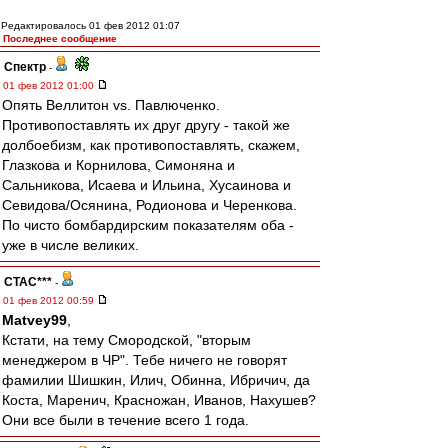
Редактировалось 01 фев 2012 01:07
Последнее сообщение
Спектр
-
01 фев 2012 01:00
Опять Веллитон vs. Павлюченко.
Противопоставлять их друг другу - такой же
долбоебизм, как противопоставлять, скажем,
Глазкова и Корнилова, Симоняна и
Сальникова, Исаева и Ильина, Хусаинова и
Севидова/Осянина, Родионова и Черенкова.
По чисто бомбардирским показателям оба -
уже в числе великих.
CTAC***
-
01 фев 2012 00:59
Matvey99
,
Кстати, на тему Смородской, "вторым
менеджером в ЧР". Тебе ничего не говорят
фамилии Шишкин, Илич, Обинна, Ибричич, да
Коста, Маренич, Красножан, Иванов, Нахушев?
Они все были в течение всего 1 года.