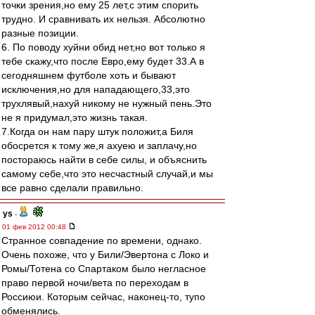
точки зрения,но ему 25 лет,с этим спорить
трудно. И сравнивать их нельзя. Абсолютно
разные позиции.
6. По поводу хуйни обид нет,но вот только я
тебе скажу,что после Евро,ему будет 33.А в
сегодняшнем футболе хоть и бывают
исключения,но для нападающего,33,это
трухлявый,нахуй никому не нужный пень.Это
не я придумал,это жизнь такая.
7.Когда он нам пару штук положит,а Биля
обосрется к тому же,я ахуею и заплачу,но
постораюсь найти в себе силы, и объяснить
самому себе,что это несчастный случай,и мы
все равно сделали правильно.
ys
-
01 фев 2012 00:48
Странное совпадение по времени, однако.
Очень похоже, что у Били/Эвертона с Локо и
Ромы/Тотена со Спартаком было негласное
право первой ночи/вета по переходам в
Россиюи. Которым сейчас, наконец-то, тупо
обменялись.