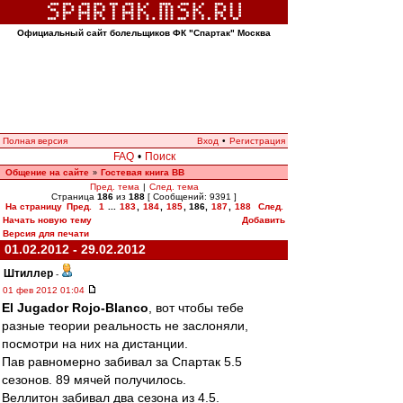
Официальный сайт болельщиков ФК "Спартак" Москва
Полная версия
Вход
•
Регистрация
FAQ
•
Поиск
Общение на сайте
Гостевая книга ВВ
»
Пред. тема
|
След. тема
Страница
186
из
188
[ Сообщений: 9391 ]
На страницу
Пред.
1
...
183
,
184
,
185
,
186
,
187
,
188
След.
Начать новую тему
Добавить
Версия для печати
01.02.2012 - 29.02.2012
Штиллер
-
01 фев 2012 01:04
El Jugador Rojo-Blanco
, вот чтобы тебе
разные теории реальность не заслоняли,
посмотри на них на дистанции.
Пав равномерно забивал за Спартак 5.5
сезонов. 89 мячей получилось.
Веллитон забивал два сезона из 4.5.