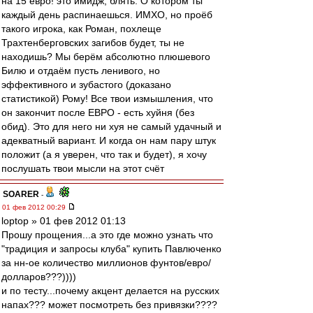
на 15 евро! это имидж, блять. О котором ты
каждый день распинаешься. ИМХО, но проёб
такого игрока, как Роман, похлеще
Трахтенберговских загибов будет, ты не
находишь? Мы берём абсолютно плюшевого
Билю и отдаём пусть ленивого, но
эффективного и зубастого (доказано
статистикой) Рому! Все твои измышления, что
он закончит после ЕВРО - есть хуйня (без
обид). Это для него ни хуя не самый удачный и
адекватный вариант. И когда он нам пару штук
положит (а я уверен, что так и будет), я хочу
послушать твои мысли на этот счёт
SOARER
-
01 фев 2012 00:29
loptop » 01 фев 2012 01:13
Прошу прощения...а это где можно узнать что
"традиция и запросы клуба" купить Павлюченко
за нн-ое количество миллионов фунтов/евро/
долларов???))))
и по тесту...почему акцент делается на русских
напах??? может посмотреть без привязки????