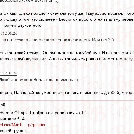
версальный, чем Веллитон. :)
литон как только пришёл - сначала тому же Паву ассистировал. По
 к слову о том, кто сильнее - Веллитон просто отнял пальму перв
 Причём двукратного.
2012 01:26
шлого сезона с него спала неприкасаемость. Или нет? :)
ть кое-какой козырь. Он очень зол на голубой пул. И вот он-то как
 играх с голубопульными. А пятки кончились ровно с моментом поку
2012 01:26
Дзюбы, а вместо Веллитона примерь. :)
неров, Павло всё же уместнее сравнивать именно с Дзюбой, которы
:50
borg и Olimpia Ljubljana сыграли вничью 1:1.
ыиграли 6–4.
yheter/Match ... g/?p=after
нашей группы.