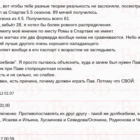
o
, вот чтобы тебе разные теории реальность не заслоняли, посмотр
 за Спартак 5.5 сезонов. 89 мячей получилось.
зона из 4.5. Получилось всего 61.
д забьёт 28, я хотел бы более ровного распределения.
имиту моё мнение по месту Ромы в Спартаке не имеет.
их матчах эти два форварда вообще никак не сравниваются. Небо и
й лучше другого очень хорошего нападающего.
ляет вообще в его паспорт с возрастом не заглядывать.
боебизм". Я просто пытаюсь объяснить, куда и зачем был нужен Па
ик при Паве стопроцентная основа.
сть и не сильно, но слабее.
вен, есть причина, почему должен играть Пав. Потому что СВОЙ.
12 01:07
01:00
юченко. Противопоставлять их друг другу - такой же долбоебизм, к
 Исаева и Ильина, Хусаинова и Севидова/Осянина, Родионова и Че
2 00:59