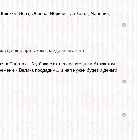
 Шишкин, Илич, Обинна, Ибричич, да Коста, Маренич,
оков.Да ещё при таком враждебном агенте...
ится в Спартак... А у Локо с их несоразмерным бюджетом
времени и Велика продадим... и нап нужен будет и деньги