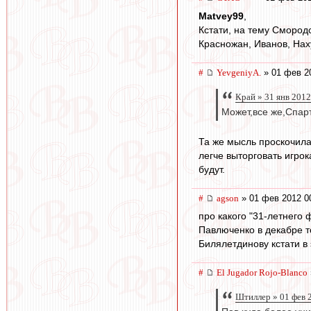
Matvey99
,
Кстати, на тему Смород
Красножан, Иванов, Нах
#
YevgeniyA.
» 01 фев 2
Край » 31 янв 2012
Может,все же,Спарт
Та же мысль проскочила,
легче выторговать игрок
будут.
#
agson
» 01 фев 2012 0
про какого "31-летнего
Павлюченко в декабре т
Билялетдинову кстати в 
#
El Jugador Rojo-Blanco
Штиллер » 01 фев 