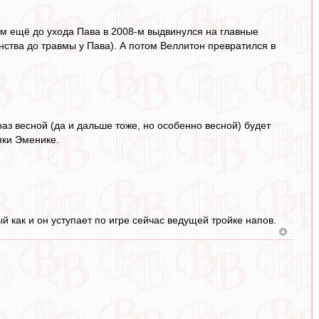
том ещё до ухода Пава в 2008-м выдвинулся на главные
енства до травмы у Пава). А потом Веллитон превратился в
 раз весной (да и дальше тоже, но особенно весной) будет
пки Эменике.
й как и он уступает по игре сейчас ведущей тройке напов.