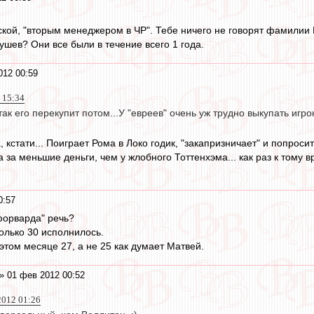
ской, "вторым менеджером в ЧР". Тебе ничего не говорят фамилии
ушев? Они все были в течение всего 1 года.
012 00:59
 15:34
ак его перекупит потом...У "евреев" очень уж трудно выкупать игр
 кстати... Поиграет Рома в Локо годик, "закапризничает" и попрос
а за меньшие деньги, чем у жлобного Тоттенхэма... как раз к тому 
0:57
 форварда" речь?
олько 30 исполнилось.
этом месяце 27, а не 25 как думает Матвей.
» 01 фев 2012 00:52
2012 01:26