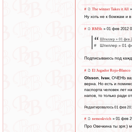
#
The winner Takes it All
»
Ну хоть не к бомжам и в
#
RMSh
» 01 фев 2012 0
Штиллер » 01 фев 
# Штиллер » 01 фе
Подписываюсь под кажд
#
El Jugador Rojo-Blanco
Olsson
,
Ivан
, ОЧЕНЬ ва
верна. Но есть и помимо
паспорта человек лет на
напов, то только ради о
Редактировалось 01 фев 20
#
nemoskvich
» 01 фев 2
Про Овечкина ты зря:) м