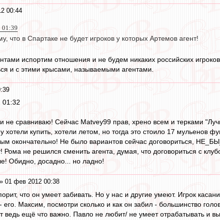
2 00:44
2 01:39
му, что в Спартаке не будет игроков у которых Артемов агент!
ентами испортим отношения и не будем никаких российских игроков
ься и с этими крысами, называемыми агентами.
:39
 01:32
 и не сравниваю! Сейчас Matvey99 прав, хрено всем и терками "Лу
у хотели купить, хотели летом, но тогда это стоило 17 мульенов ф
ым окончательно! Не было вариантов сейчас договориться, НЕ_БЫ_Л
т! Рома не решился сменить агента, думая, что договориться с клу
че! Обидно, досадно... но ладно!
» 01 фев 2012 00:38
спорит, что он умеет забивать. Но у нас и другие умеют. Игрок касан
его. Максим, посмотри сколько и как он забил - большинство голов 
т ведь ещё что важно. Павло не любит/ не умеет отрабатывать и вы