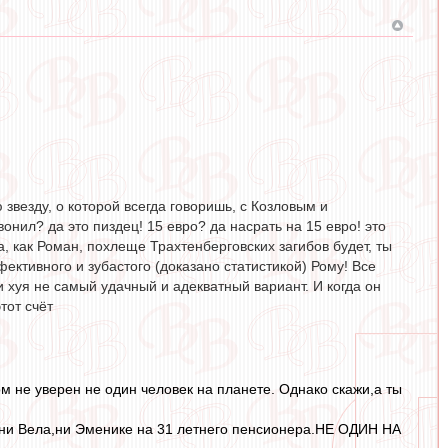
звезду, о которой всегда говоришь, с Козловым и
онил? да это пиздец! 15 евро? да насрать на 15 евро! это
, как Роман, похлеще Трахтенберговских загибов будет, ты
ктивного и зубастого (доказано статистикой) Рому! Все
и хуя не самый удачный и адекватный вариант. И когда он
тот счёт
ом не уверен не один человек на планете. Однако скажи,а ты
т ни Вела,ни Эменике на 31 летнего пенсионера.НЕ ОДИН НА