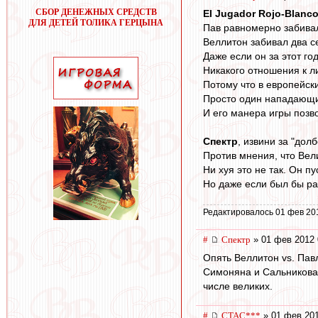
СБОР ДЕНЕЖНЫХ СРЕДСТВ
El Jugador Rojo-Blanc
ДЛЯ ДЕТЕЙ ТОЛИКА ГЕРЦЫНА
Пав равномерно забивал
Веллитон забивал два се
Даже если он за этот го
Никакого отношения к л
Потому что в европейск
Просто один нападающи
И его манера игры позво
Спектр
, извини за "дол
Против мнения, что Вел
Ни хуя это не так. Он пу
Но даже если был бы ра
Редактировалось 01 фев 20
#
Спектр
» 01 фев 2012 
Опять Веллитон vs. Павл
Симоняна и Сальникова,
числе великих.
#
CTAC***
» 01 фев 201