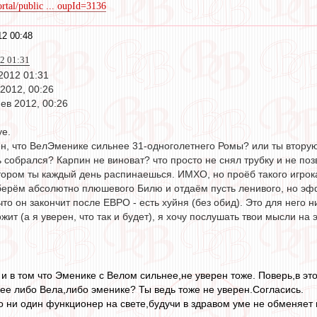
rtal/public ... oupId=3136
2 00:48
2 01:31
2012 01:31
2012, 00:26
ев 2012, 00:26
уе.
н, что ВелЭменике сильнее 31-одноголетнего Ромы? или ты вторую 
собрался? Карпин не виноват? что просто не снял трубку и не позв
тором ты каждый день распинаешься. ИМХО, но проёб такого игрока
ерём абсолютно плюшевого Билю и отдаём пусть ленивого, но эффе
то он закончит после ЕВРО - есть хуйня (без обид). Это для него н
ит (а я уверен, что так и будет), я хочу послушать твои мысли на э
, и в том что Эменике с Велом сильнее,не уверен тоже. Поверь,в эт
нее либо Вела,либо эменике? Ты ведь тоже не уверен.Согласись.
то ни один функционер на свете,будучи в здравом уме не обменяе