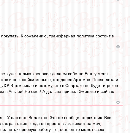
 покупать. К сожалению, трансферная политика состоит в
чше-хуже" только хреновее делаем себе же!Есть у меня
унтов и не копейки меньше, это донес Артемов. После лета и
О! В том числе и потому, что в Спартаке не будет игроков
бом в Англии! Не смог! А дальше пришел Эминике и сейчас
ия... У нас есть Веллитон. Это же вообще стервятник. Все
как раз такие, когда он просто выскакивает на мяч,
полнять черновую работу. То, есть он-то может свою