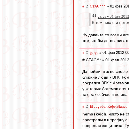
#
CTAC***
» 01 фев 201
garys » 01 фев 201
В том числе и пото
Ну давайте со всеми аг
том, чтобы договариват
#
garys
» 01 фев 2012 00
# CTAC*** » 01 фев 2012
Да пойми, я ж не спорю
близкие люди к ВГК, Ром
посрался ВГК с Артемов
у которых Артемов аген
так, как сейчас и не ина
#
El Jugador Rojo-Blanco
nemoskvich
, никто не 
прострелы в штрафную - 
опережая защитника. Ту