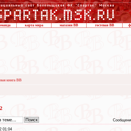
оманда
карта мира
магазин ВВ
гостевая ВВ
ф
вая книга ВВ
12
Сообщени
2 01:04