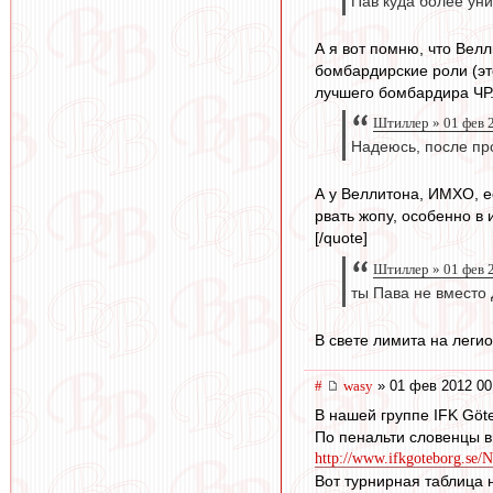
Пав куда более уни
А я вот помню, что Вел
бомбардирские роли (это
лучшего бомбардира ЧР.
Штиллер » 01 фев 
Надеюсь, после про
А у Веллитона, ИМХО, ес
рвать жопу, особенно в
[/quote]
Штиллер » 01 фев 
ты Пава не вместо 
В свете лимита на легио
#
wasy
» 01 фев 2012 00
В нашей группе IFK Göte
По пенальти словенцы в
http://www.ifkgoteborg.se/N
Вот турнирная таблица 