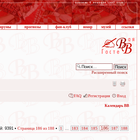
орумы
прогнозы
фан-клуб
юмор
музей
ссылки
Расширенный поиск
FAQ
Регистрация
Вход
Календарь ВВ
186
й: 9391 •
Страница
186
из
188
•
1
...
183
184
185
187
188