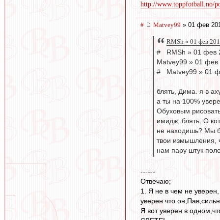
http://www.toppfotball.no/po
#
Matvey99
» 01 фев 201
RMSh » 01 фев 201
# RMSh » 01 фев 
Matvey99 » 01 фев 
# Matvey99 » 01 ф
блять, Дима. я в ах
а ты на 100% увере
Обуховым рисовать 
имидж, блять. О ко
не находишь? Мы б
твои измышления, ч
нам пару штук полож
------
Отвечаю;
1. Я не в чем не уверен
уверен что он,Пав,силь
Я вот уверен в одном,ч