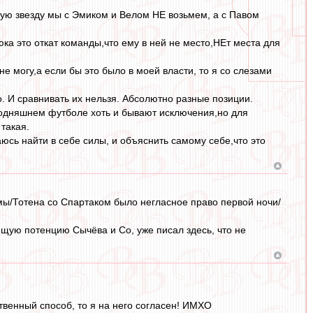
 2-ую звезду мы с Эмиком и Велом НЕ возьмем, а с Павом
ка это откат команды,что ему в ней не место,НЕт места для
е могу,а если бы это было в моей власти, то я со слезами
но. И сравнивать их нельзя. Абсолютно разные позиции.
сегодняшнем футболе хоть и бывают исключения,но для
такая.
аюсь найти в себе силы, и объяснить самому себе,что это
омы/Тотена со Спартаком было негласное право первой ночи/
ую потенцию Сычёва и Со, уже писал здесь, что не
ственный способ, то я на него согласен! ИМХО