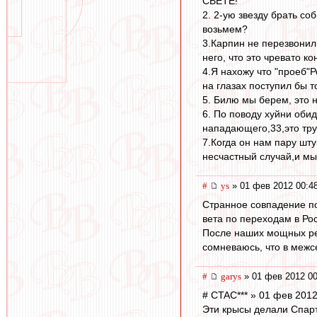
СВЕТЕ!
2. 2-ую звезду брать со
возьмем?
3.Карпин не перезвонил
него, что это чревато к
4.Я нахожу что "проеб"Р
на глазах поступил бы т
5. Билю мы берем, это н
6. По поводу хуйни обид
нападающего,33,это тру
7.Когда он нам пару шту
несчастный случай,и мы
#
ys
» 01 фев 2012 00:4
Странное совпадение по
вета по переходам в Ро
После наших мощных рел
сомневаюсь, что в межс
#
garys
» 01 фев 2012 00
# CTAC*** » 01 фев 2012
Эти крысы делали Спарта