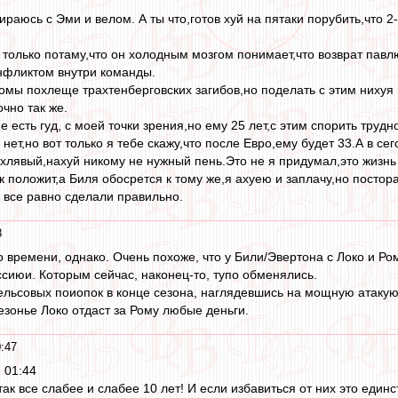
бираюсь с Эми и велом. А ты что,готов хуй на пятаки порубить,что
 только потаму,что он холодным мозгом понимает,что возврат павлю
онфликтом внутри команды.
омы похлеще трахтенберговских загибов,но поделать с этим нихуя н
очно так же.
е есть гуд, с моей точки зрения,но ему 25 лет,с этим спорить труд
 нет,но вот только я тебе скажу,что после Евро,ему будет 33.А в 
хлявый,нахуй никому не нужный пень.Это не я придумал,это жизнь 
к положит,а Биля обосрется к тому же,я ахуею и заплачу,но постор
 все равно сделали правильно.
8
 времени, однако. Очень похоже, что у Били/Эвертона с Локо и Р
ссиюи. Которым сейчас, наконец-то, тупо обменялись.
ьсовых поиопок в конце сезона, наглядевшись на мощную атакующ
езонье Локо отдаст за Рому любые деньги.
:47
 01:44
к все слабее и слабее 10 лет! И если избавиться от них это един