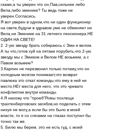
скажи,а ты уверен что он,Пав,сильнее либо
Вела,либо эменике? Ты ведь тоже не
уверен.Согласись.
Я вот уверен в одном,что ни один функционер
на свете,будучи в здравом уме не обменяет ни
Вела,ни Эменике на 31 летнего пенсионера.НЕ
ОДИН НА СВЕТЕ!
2. 2-ую звезду брать собираюсь с Эми и велом.
А ты что,готов хуй на пятаки порубить,что 2-ую
звезду мы с Эмиком и Велом НЕ возьмем, а с
Павом возьмем?
3.Карпин не перезвонил только потаму,что он
холодным мозгом понимает,что возврат
павлюка это откат команды,что ему в ней не
место,НЕт места для него, что это чревато
конфликтом внутри команды.
4.Я нахожу что "проеб"Ромы похлеще
трахтенберговских загибов,но поделать с этим
нихуя не могу,а если бы это было в моей
власти, то я со слезами на глазах поступил бы
точно так же.
5. Билю мы берем, это не есть гуд, с моей