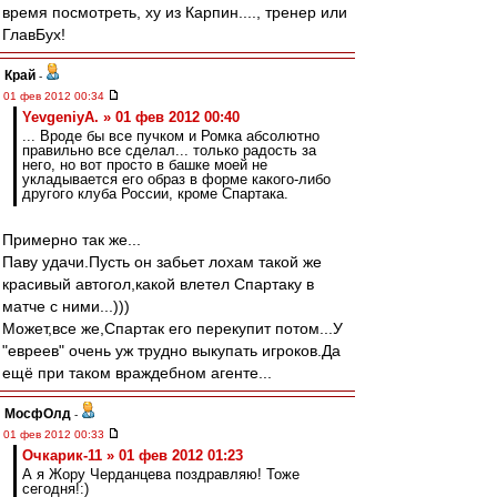
время посмотреть, ху из Карпин...., тренер или
ГлавБух!
Край
-
01 фев 2012 00:34
YevgeniyA. » 01 фев 2012 00:40
... Вроде бы все пучком и Ромка абсолютно
правильно все сделал... только радость за
него, но вот просто в башке моей не
укладывается его образ в форме какого-либо
другого клуба России, кроме Спартака.
Примерно так же...
Паву удачи.Пусть он забьет лохам такой же
красивый автогол,какой влетел Спартаку в
матче с ними...)))
Может,все же,Спартак его перекупит потом...У
"евреев" очень уж трудно выкупать игроков.Да
ещё при таком враждебном агенте...
МосфОлд
-
01 фев 2012 00:33
Очкарик-11 » 01 фев 2012 01:23
А я Жору Черданцева поздравляю! Тоже
сегодня!:)