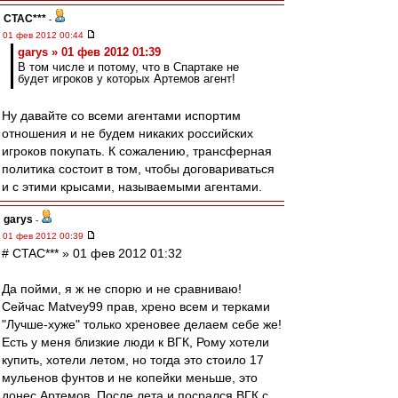
CTAC***
-
01 фев 2012 00:44
garys » 01 фев 2012 01:39
В том числе и потому, что в Спартаке не
будет игроков у которых Артемов агент!
Ну давайте со всеми агентами испортим
отношения и не будем никаких российских
игроков покупать. К сожалению, трансферная
политика состоит в том, чтобы договариваться
и с этими крысами, называемыми агентами.
garys
-
01 фев 2012 00:39
# CTAC*** » 01 фев 2012 01:32
Да пойми, я ж не спорю и не сравниваю!
Сейчас Matvey99 прав, хрено всем и терками
"Лучше-хуже" только хреновее делаем себе же!
Есть у меня близкие люди к ВГК, Рому хотели
купить, хотели летом, но тогда это стоило 17
мульенов фунтов и не копейки меньше, это
донес Артемов. После лета и посрался ВГК с