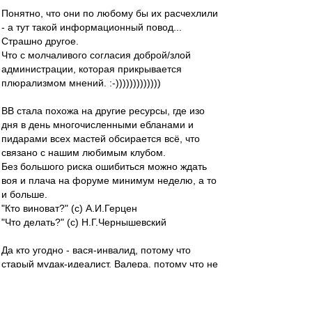
Понятно, что они по любому бы их расчехлили
- а тут такой информационный повод...
Страшно другое.
Что с молчаливого согласия доброй/злой
администрации, которая прикрывается
плюрализмом мнений. :-)))))))))))))
ВВ стала похожа на другие ресурсы, где изо
дня в день многочисленными ебланами и
пидарами всех мастей обсирается всё, что
связано с нашим любимым клубом.
Без большого риска ошибиться можно ждать
воя и плача на форуме минимум неделю, а то
и больше.
"Кто виноват?" (с) А.И.Герцен
"Что делать?" (с) Н.Г.Чернышевский
Да кто угодно - вася-инвалид, потому что
старый мудак-идеалист, Валера, потому что не
читает ВВ, пиздюк - хуетрукыч, потому что не
купил Ромку, Словесник, потому что не пишет
про футбол, а тулит нам стихи, маститый-