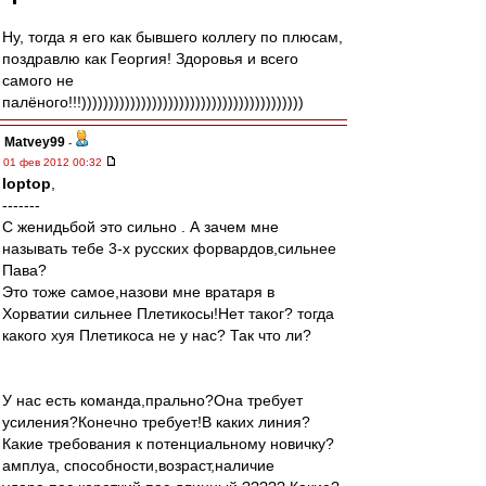
Ну, тогда я его как бывшего коллегу по плюсам,
поздравлю как Георгия! Здоровья и всего
самого не
палёного!!!)))))))))))))))))))))))))))))))))))))))))
Matvey99
-
01 фев 2012 00:32
loptop
,
-------
С женидьбой это сильно . А зачем мне
называть тебе 3-х русских форвардов,сильнее
Пава?
Это тоже самое,назови мне вратаря в
Хорватии сильнее Плетикосы!Нет таког? тогда
какого хуя Плетикоса не у нас? Так что ли?
У нас есть команда,прально?Она требует
усиления?Конечно требует!В каких линия?
Какие требования к потенциальному новичку?
амплуа, способности,возраст,наличие