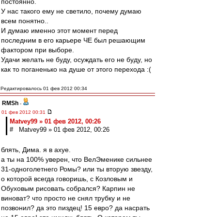
постоянно.
У нас такого ему не светило, почему думаю
всем понятно..
И думаю именно этот момент перед
последним в его карьере ЧЕ был решающим
фактором при выборе.
Удачи желать не буду, осуждать его не буду, но
как то поганенько на душе от этого перехода :(
Редактировалось 01 фев 2012 00:34
RMSh
-
01 фев 2012 00:31
Matvey99 » 01 фев 2012, 00:26
# Matvey99 » 01 фев 2012, 00:26
блять, Дима. я в ахуе.
а ты на 100% уверен, что ВелЭменике сильнее
31-одноголетнего Ромы? или ты вторую звезду,
о которой всегда говоришь, с Козловым и
Обуховым рисовать собрался? Карпин не
виноват? что просто не снял трубку и не
позвонил? да это пиздец! 15 евро? да насрать