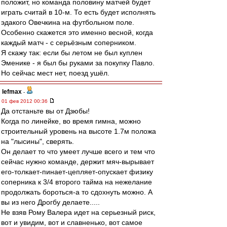
положит, но команда половину матчей будет
играть считай в 10-м. То есть будет исполнять
эдакого Овечкина на футбольном поле.
Особенно скажется это именно весной, когда
каждый матч - с серьёзным соперником.
Я скажу так: если бы летом не был куплен
Эменике - я был бы руками за покупку Павло.
Но сейчас мест нет, поезд ушёл.
lefmax
-
01 фев 2012 00:36
Да отстаньте вы от Дзюбы!
Когда по линейке, во время гимна, можно
строительный уровень на высоте 1.7м положа
на "лысины", сверять.
Он делает то что умеет лучше всего и тем что
сейчас нужно команде, держит мяч-вырывает
его-толкает-пинает-цепляет-опускает физику
соперника к 3/4 второго тайма на нежелание
продолжать бороться-а то сдохнуть можно. А
вы из него Дрогбу делаете.....
Не взяв Рому Валера идет на серьезный риск,
вот и увидим, вот и славненько, вот самое