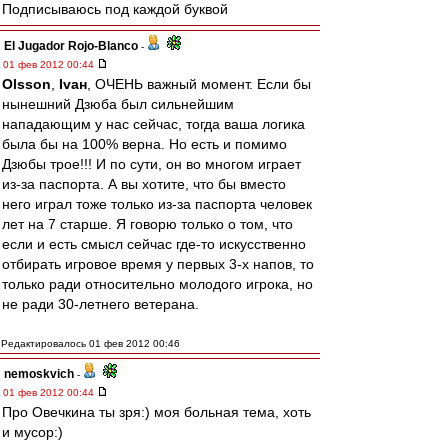
Подписываюсь под каждой буквой
El Jugador Rojo-Blanco
-
01 фев 2012 00:44
Olsson
,
Ivан
, ОЧЕНЬ важный момент. Если бы
нынешний Дзюба был сильнейшим
нападающим у нас сейчас, тогда ваша логика
была бы на 100% верна. Но есть и помимо
Дзюбы трое!!! И по сути, он во многом играет
из-за паспорта. А вы хотите, что бы вместо
него играл тоже только из-за паспорта человек
лет на 7 старше. Я говорю только о том, что
если и есть смысл сейчас где-то искусственно
отбирать игровое время у первых 3-х напов, то
только ради относительно молодого игрока, но
не ради 30-летнего ветерана.
Редактировалось 01 фев 2012 00:46
nemoskvich
-
01 фев 2012 00:44
Про Овечкина ты зря:) моя больная тема, хоть
и мусор:)