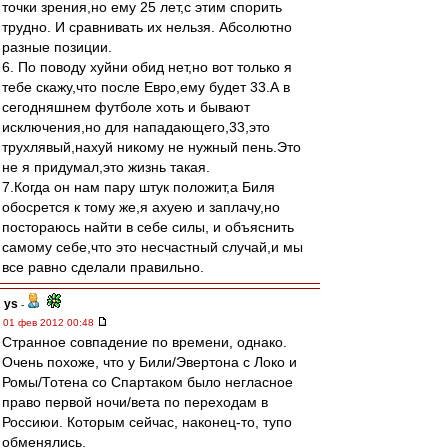
точки зрения,но ему 25 лет,с этим спорить
трудно. И сравнивать их нельзя. Абсолютно
разные позиции.
6. По поводу хуйни обид нет,но вот только я
тебе скажу,что после Евро,ему будет 33.А в
сегодняшнем футболе хоть и бывают
исключения,но для нападающего,33,это
трухлявый,нахуй никому не нужный пень.Это
не я придумал,это жизнь такая.
7.Когда он нам пару штук положит,а Биля
обосрется к тому же,я ахуею и заплачу,но
постораюсь найти в себе силы, и объяснить
самому себе,что это несчастный случай,и мы
все равно сделали правильно.
ys
-
01 фев 2012 00:48
Странное совпадение по времени, однако.
Очень похоже, что у Били/Эвертона с Локо и
Ромы/Тотена со Спартаком было негласное
право первой ночи/вета по переходам в
Россиюи. Которым сейчас, наконец-то, тупо
обменялись.