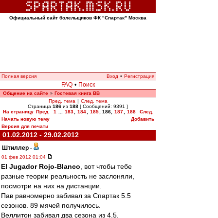
Официальный сайт болельщиков ФК "Спартак" Москва
Полная версия
Вход
•
Регистрация
FAQ
•
Поиск
Общение на сайте
Гостевая книга ВВ
»
Пред. тема
|
След. тема
Страница
186
из
188
[ Сообщений: 9391 ]
На страницу
Пред.
1
...
183
,
184
,
185
,
186
,
187
,
188
След.
Начать новую тему
Добавить
Версия для печати
01.02.2012 - 29.02.2012
Штиллер
-
01 фев 2012 01:04
El Jugador Rojo-Blanco
, вот чтобы тебе
разные теории реальность не заслоняли,
посмотри на них на дистанции.
Пав равномерно забивал за Спартак 5.5
сезонов. 89 мячей получилось.
Веллитон забивал два сезона из 4.5.