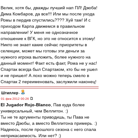
Велик, хотя бы, дважды лучший нап ПЛ! Дзюба!
Дима Комбаров, да все!!! Или мы после ухода
Ромы в пердив спустились???? Хуй там! И с
приходом Карпа движемся в правильном
направлении! У меня не однозначное
отношение к ВГК, но это не относится к этому!
Никто не знает какие сейчас приоритеты в
селекции, может мы готовы эти деньги за
нужного игрока выложить, более нужного на
данный момент! Факт есть факт, Рома не у нас!
Спартак всегда был Спартаком, кто бы не ушел
и не пришел! А лохо можно теперь смело в
Спартак 2 переименовать, заслужили наконец!
Штиллер
-
01 фев 2012 00:26
El Jugador Rojo-Blanco
, Пав куда более
универсальный, чем Веллитон. :)
Ты не те аргументы приводишь, ты Пава не
вместо Дзюбы, а вместо Веллитона примерь. :)
Надеюсь, после прошлого сезона с него спала
неприкасаемость. Или нет? :)