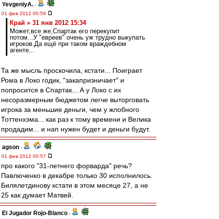
YevgeniyA.
-
01 фев 2012 00:59
Край » 31 янв 2012 15:34
Может,все же,Спартак его перекупит
потом...У "евреев" очень уж трудно выкупать
игроков.Да ещё при таком враждебном
агенте...
Та же мысль проскочила, кстати... Поиграет
Рома в Локо годик, "закапризничает" и
попросится в Спартак... А у Локо с их
несоразмерным бюджетом легче выторговать
игрока за меньшие деньги, чем у жлобного
Тоттенхэма... как раз к тому времени и Велика
продадим... и нап нужен будет и деньги будут.
agson
-
01 фев 2012 00:57
про какого "31-летнего форварда" речь?
Павлюченко в декабре только 30 исполнилось.
Билялетдинову кстати в этом месяце 27, а не
25 как думает Матвей.
El Jugador Rojo-Blanco
-