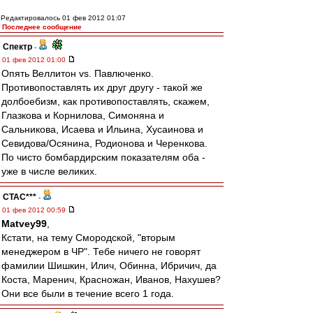
Редактировалось 01 фев 2012 01:07
Последнее сообщение
Спектр
-
01 фев 2012 01:00
Опять Веллитон vs. Павлюченко.
Противопоставлять их друг другу - такой же
долбоебизм, как противопоставлять, скажем,
Глазкова и Корнилова, Симоняна и
Сальникова, Исаева и Ильина, Хусаинова и
Севидова/Осянина, Родионова и Черенкова.
По чисто бомбардирским показателям оба -
уже в числе великих.
CTAC***
-
01 фев 2012 00:59
Matvey99
,
Кстати, на тему Смородской, "вторым
менеджером в ЧР". Тебе ничего не говорят
фамилии Шишкин, Илич, Обинна, Ибричич, да
Коста, Маренич, Красножан, Иванов, Нахушев?
Они все были в течение всего 1 года.