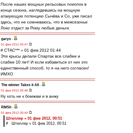
После наших мощных рельсовых поиопок в
конце сезона, наглядевшись на мощную
атакующую потенцию Сычёва и Со, уже писал
здесь, что не сомневаюсь, что в межсезонье
Локо отдаст за Рому любые деньги.
garys
-
01 фев 2012 00:47
# CTAC*** » 01 фев 2012 01:44
Эти крысы делали Спартак все слабее и
слабее 10 лет! И если избавиться от них это
единственный способ, то я на него согласен!
ИМХО
The winner Takes it All
-
01 фев 2012 00:46
Ну хоть не к бомжам и в анжу
RMSh
-
01 фев 2012 00:44
Штиллер » 01 фев 2012, 00:51
# Штиллер » 01 фев 2012, 00:51