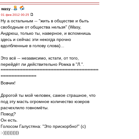
wasy
-
01 фев 2012 00:25
Ну а остальным -- "жить в обществе и быть
свободным от общества нельзя" (Wasy,
Андрюш, только ты, наверное, и вспомнишь
здесь и сейчас эти некогда прочно
вдолбленные в голову слова)...
Это всё -- независимо, кстати, от того,
перейдёт ли действительно Ромка в "Л.".
***************************************************************
***********************
Вовчик!
Дорогой ты мой человек, самое страшное, что
под эту масть огромное количество юзеров
расчехлило говномёты.
Повод?
Он есть.
Голосом Галустяна: "Это прискорбно!" (с)
:-))))))))))