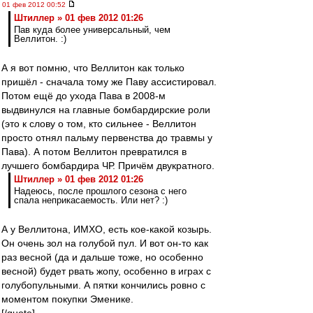
01 фев 2012 00:52
Штиллер » 01 фев 2012 01:26
Пав куда более универсальный, чем
Веллитон. :)
А я вот помню, что Веллитон как только
пришёл - сначала тому же Паву ассистировал.
Потом ещё до ухода Пава в 2008-м
выдвинулся на главные бомбардирские роли
(это к слову о том, кто сильнее - Веллитон
просто отнял пальму первенства до травмы у
Пава). А потом Веллитон превратился в
лучшего бомбардира ЧР. Причём двукратного.
Штиллер » 01 фев 2012 01:26
Надеюсь, после прошлого сезона с него
спала неприкасаемость. Или нет? :)
А у Веллитона, ИМХО, есть кое-какой козырь.
Он очень зол на голубой пул. И вот он-то как
раз весной (да и дальше тоже, но особенно
весной) будет рвать жопу, особенно в играх с
голубопульными. А пятки кончились ровно с
моментом покупки Эменике.