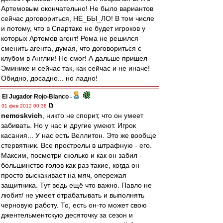
Артемовым окончательно! Не было вариантов
сейчас договориться, НЕ_БЫ_ЛО! В том числе
и потому, что в Спартаке не будет игроков у
которых Артемов агент! Рома не решился
сменить агента, думая, что договориться с
клубом в Англии! Не смог! А дальше пришел
Эминике и сейчас так, как сейчас и не иначе!
Обидно, досадно... но ладно!
El Jugador Rojo-Blanco
-
01 фев 2012 00:38
nemoskvich
, никто не спорит, что он умеет
забивать. Но у нас и другие умеют. Игрок
касания... У нас есть Веллитон. Это же вообще
стервятник. Все прострелы в штрафную - его.
Максим, посмотри сколько и как он забил -
большинство голов как раз такие, когда он
просто выскакивает на мяч, опережая
защитника. Тут ведь ещё что важно. Павло не
любит/ не умеет отрабатывать и выполнять
черновую работу. То, есть он-то может свою
джентельментскую десяточку за сезон и