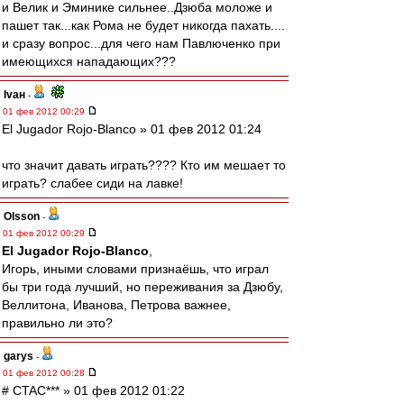
и Велик и Эминике сильнее..Дзюба моложе и
пашет так...как Рома не будет никогда пахать....
и сразу вопрос...для чего нам Павлюченко при
имеющихся нападающих???
Ivан
-
01 фев 2012 00:29
El Jugador Rojo-Blanco » 01 фев 2012 01:24
что значит давать играть???? Кто им мешает то
играть? слабее сиди на лавке!
Olsson
-
01 фев 2012 00:29
El Jugador Rojo-Blanco
,
Игорь, иными словами признаёшь, что играл
бы три года лучший, но переживания за Дзюбу,
Веллитона, Иванова, Петрова важнее,
правильно ли это?
garys
-
01 фев 2012 00:28
# CTAC*** » 01 фев 2012 01:22