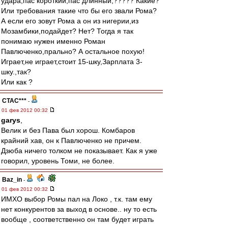
удара,пас короткий,пас длинный,????? Какие?
Или требования такие что бы его звали Рома?
А если его зовут Рома а он из нигерии,из
Мозамбики,подайдет? Нет? Тогда я так
понимаю нужен именно Роман
Павлюченко,прально? А остальное похую!
Играет,не играет,стоит 15-шку,Зарплата 3-
шку.,так?
Или как ?
CTAC***
-
01 фев 2012 00:32
garys
,
Велик и без Пава был хорош. Комбаров
крайний хав, он к Павлюченко не причем.
Дзюба ничего толком не показывает. Как я уже
говорил, уровень Томи, не более.
Baz_in
-
01 фев 2012 00:32
ИМХО выбор Ромы пал на Локо , т.к. там ему
нет конкурентов за выход в основе.. ну то есть
вообще , соответственно он там будет играть