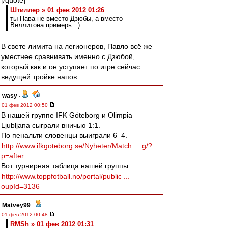
[/quote]
Штиллер » 01 фев 2012 01:26
ты Пава не вместо Дзюбы, а вместо
Веллитона примерь. :)
В свете лимита на легионеров, Павло всё же
уместнее сравнивать именно с Дзюбой,
который как и он уступает по игре сейчас
ведущей тройке напов.
wasy
-
01 фев 2012 00:50
В нашей группе IFK Göteborg и Olimpia
Ljubljana сыграли вничью 1:1.
По пенальти словенцы выиграли 6–4.
http://www.ifkgoteborg.se/Nyheter/Match ... g/?
p=after
Вот турнирная таблица нашей группы.
http://www.toppfotball.no/portal/public ...
oupId=3136
Matvey99
-
01 фев 2012 00:48
RMSh » 01 фев 2012 01:31