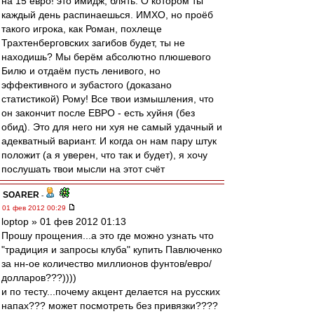
на 15 евро! это имидж, блять. О котором ты
каждый день распинаешься. ИМХО, но проёб
такого игрока, как Роман, похлеще
Трахтенберговских загибов будет, ты не
находишь? Мы берём абсолютно плюшевого
Билю и отдаём пусть ленивого, но
эффективного и зубастого (доказано
статистикой) Рому! Все твои измышления, что
он закончит после ЕВРО - есть хуйня (без
обид). Это для него ни хуя не самый удачный и
адекватный вариант. И когда он нам пару штук
положит (а я уверен, что так и будет), я хочу
послушать твои мысли на этот счёт
SOARER
-
01 фев 2012 00:29
loptop » 01 фев 2012 01:13
Прошу прощения...а это где можно узнать что
"традиция и запросы клуба" купить Павлюченко
за нн-ое количество миллионов фунтов/евро/
долларов???))))
и по тесту...почему акцент делается на русских
напах??? может посмотреть без привязки????