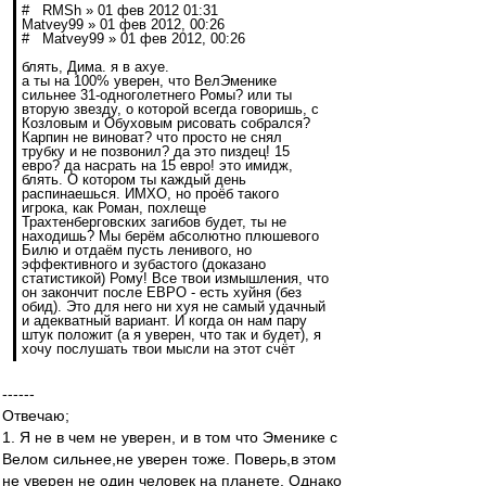
# RMSh » 01 фев 2012 01:31
Matvey99 » 01 фев 2012, 00:26
# Matvey99 » 01 фев 2012, 00:26
блять, Дима. я в ахуе.
а ты на 100% уверен, что ВелЭменике
сильнее 31-одноголетнего Ромы? или ты
вторую звезду, о которой всегда говоришь, с
Козловым и Обуховым рисовать собрался?
Карпин не виноват? что просто не снял
трубку и не позвонил? да это пиздец! 15
евро? да насрать на 15 евро! это имидж,
блять. О котором ты каждый день
распинаешься. ИМХО, но проёб такого
игрока, как Роман, похлеще
Трахтенберговских загибов будет, ты не
находишь? Мы берём абсолютно плюшевого
Билю и отдаём пусть ленивого, но
эффективного и зубастого (доказано
статистикой) Рому! Все твои измышления, что
он закончит после ЕВРО - есть хуйня (без
обид). Это для него ни хуя не самый удачный
и адекватный вариант. И когда он нам пару
штук положит (а я уверен, что так и будет), я
хочу послушать твои мысли на этот счёт
------
Отвечаю;
1. Я не в чем не уверен, и в том что Эменике с
Велом сильнее,не уверен тоже. Поверь,в этом
не уверен не один человек на планете. Однако