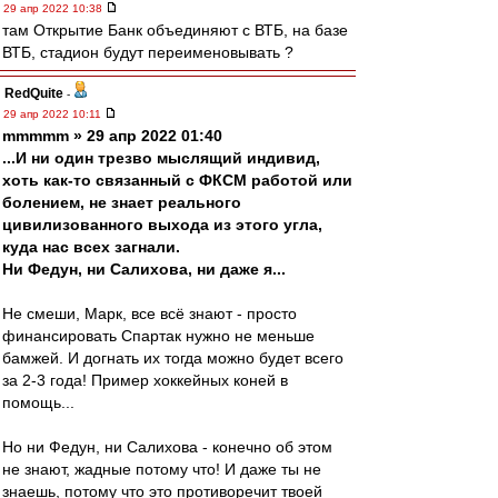
29 апр 2022 10:38
там Открытие Банк объединяют с ВТБ, на базе
ВТБ, стадион будут переименовывать ?
RedQuite
-
29 апр 2022 10:11
mmmmm » 29 апр 2022 01:40
...И ни один трезво мыслящий индивид,
хоть как-то связанный с ФКСМ работой или
болением, не знает реального
цивилизованного выхода из этого угла,
куда нас всех загнали.
Ни Федун, ни Салихова, ни даже я...
Не смеши, Марк, все всё знают - просто
финансировать Спартак нужно не меньше
бамжей. И догнать их тогда можно будет всего
за 2-3 года! Пример хоккейных коней в
помощь...
Но ни Федун, ни Салихова - конечно об этом
не знают, жадные потому что! И даже ты не
знаешь, потому что это противоречит твоей