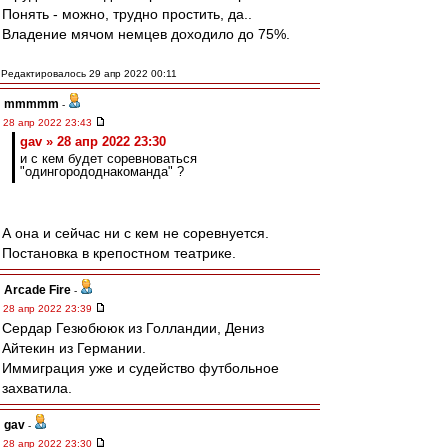
Понять - можно, трудно простить, да..
Владение мячом немцев доходило до 75%.
Редактировалось 29 апр 2022 00:11
mmmmm
-
28 апр 2022 23:43
gav » 28 апр 2022 23:30
и с кем будет соревноваться
"одингорододнакоманда" ?
А она и сейчас ни с кем не соревнуется.
Постановка в крепостном театрике.
Arcade Fire
-
28 апр 2022 23:39
Сердар Гезюбююк из Голландии, Дениз
Айтекин из Германии.
Иммиграция уже и судейство футбольное
захватила.
gav
-
28 апр 2022 23:30