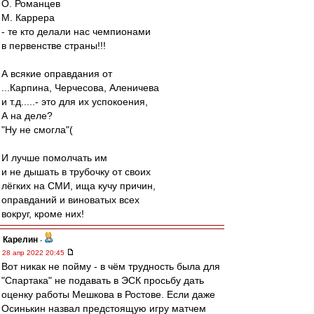
О. Романцев
М. Каррера
- те кто делали нас чемпионами
в первенстве страны!!!
А всякие оправдания от
...Карпина, Черчесова, Аленичева
и т.д.....- это для их успокоения,
А на деле?
"Ну не смогла"(
И лучше помолчать им
и не дышать в трубочку от своих
лёгких на СМИ, ища кучу причин,
оправданий и виноватых всех
вокруг, кроме них!
Карелин
-
28 апр 2022 20:45
Вот никак не пойму - в чём трудность была для
"Спартака" не подавать в ЭСК просьбу дать
оценку работы Мешкова в Ростове. Если даже
Осинькин назвал предстоящую игру матчем