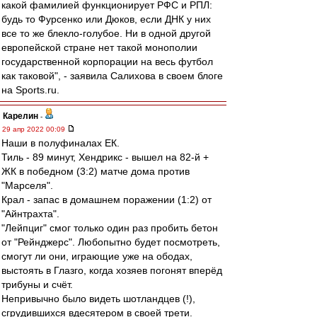
какой фамилией функционирует РФС и РПЛ:
будь то Фурсенко или Дюков, если ДНК у них
все то же блекло-голубое. Ни в одной другой
европейской стране нет такой монополии
государственной корпорации на весь футбол
как таковой", - заявила Салихова в своем блоге
на Sports.ru.
Карелин
-
29 апр 2022 00:09
Наши в полуфиналах ЕК.
Тиль - 89 минут, Хендрикс - вышел на 82-й +
ЖК в победном (3:2) матче дома против
"Марселя".
Крал - запас в домашнем поражении (1:2) от
"Айнтрахта".
"Лейпциг" смог только один раз пробить бетон
от "Рейнджерс". Любопытно будет посмотреть,
смогут ли они, играющие уже на ободах,
выстоять в Глазго, когда хозяев погонят вперёд
трибуны и счёт.
Непривычно было видеть шотландцев (!),
сгрудившихся вдесятером в своей трети.