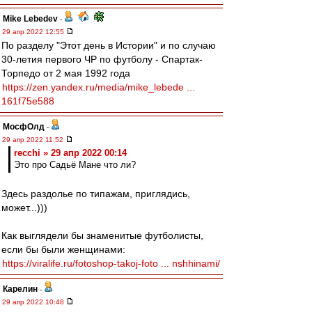
Mike Lebedev
-
29 апр 2022 12:55
По разделу "Этот день в Истории" и по случаю
30-летия первого ЧР по футболу - Спартак-
Торпедо от 2 мая 1992 года
https://zen.yandex.ru/media/mike_lebede ...
161f75e588
МосфОлд
-
29 апр 2022 11:52
recchi » 29 апр 2022 00:14
Это про Садьё Мане что ли?
Здесь раздолье по типажам, приглядись,
может...)))
Как выглядели бы знаменитые футболисты,
если бы были женщинами:
https://viralife.ru/fotoshop-takoj-foto ... nshhinami/
Карелин
-
29 апр 2022 10:48