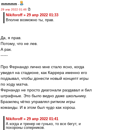
mmmmm
-
29 апр 2022 01:46
Nikiforoff » 29 апр 2022 01:33
Вполне возможно ты, прав.
Да, я прав.
Потому, что не лев.
А рак.
-----
Про Фернандо лично мне стало ясно, когда
увидел на стадионе, как Каррера именно его
подзывал, чтобы донести новый концепт игры
по ходу матча.
Фернандо не просто диагонали раздавал и бил
штрафные. Это было видно даже школьнику.
Бразилец чётко управлял ритмом игры
команды. И в этом был чудо как хорош.
Nikiforoff » 29 апр 2022 01:41
А когда и тренер не гунько, то все бегут, и
похороны соперников.