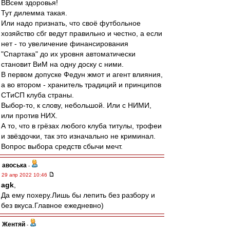
ВВсем здоровья!
Тут дилемма такая.
Или надо признать, что своё футбольное
хозяйство сбг ведут правильно и честно, а если
нет - то увеличение финансирования
"Спартака" до их уровня автоматически
становит ВиМ на одну доску с ними.
В первом допуске Федун жмот и агент влияния,
а во втором - хранитель традиций и принципов
СТиСП клуба страны.
Выбор-то, к слову, небольшой. Или с НИМИ,
или против НИХ.
А то, что в грёзах любого клуба титулы, трофеи
и звёздочки, так это изначально не криминал.
Вопрос выбора средств сбычи мечт.
авоська
-
29 апр 2022 10:46
agk
,
Да ему похеру.Лишь бы лепить без разбору и
без вкуса.Главное ежедневно)
Жентяй
-