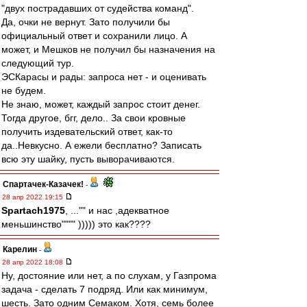
"двух пострадавших от судейства команд".
Да, очки не вернут. Зато получили бы
официальный ответ и сохранили лицо. А
может, и Мешков не получил бы назначения на
следующий тур.
ЭСКарасы и рады: запроса нет - и оценивать
не будем.
Не знаю, может, каждый запрос стоит денег.
Тогда другое, бгг, дело.. За свои кровные
получить издевательский ответ, как-то
да..Невкусно. А ежели бесплатно? Записать
всю эту шайку, пусть выворачиваются.
Спартачек-Казачек!
-
28 апр 2022 19:15
Spartach1975
, ..."" и нас ,адекватное
меньшинство"""" ))))) это как????
Карелин
-
28 апр 2022 18:08
Ну, достояние или нет, а по слухам, у Газпрома
задача - сделать 7 подряд. Или как минимум,
шесть. Зато одним Семаком. Хотя, семь более