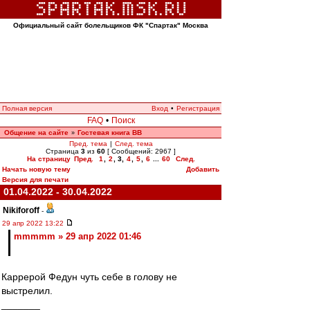
Официальный сайт болельщиков ФК "Спартак" Москва
Полная версия
Вход
•
Регистрация
FAQ
•
Поиск
Общение на сайте
Гостевая книга ВВ
»
Пред. тема
|
След. тема
Страница
3
из
60
[ Сообщений: 2967 ]
На страницу
Пред.
1
,
2
,
3
,
4
,
5
,
6
...
60
След.
Начать новую тему
Добавить
Версия для печати
01.04.2022 - 30.04.2022
Nikiforoff
-
29 апр 2022 13:22
mmmmm » 29 апр 2022 01:46
Каррерой Федун чуть себе в голову не
выстрелил.
_______