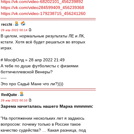
https://vk.com/video-68202101_456239892
https://vk.com/video284599409_456239368
https://vk.com/video-179238715_456241260
recchi
-
29 апр 2022 00:14
В целом, нормальные результаты ЛЕ и ЛК,
кстати. Хотя всё будет решаться во вторых
играх.
# МосфОлд » 28 апр 2022 21:49
А тебе по душе футболисты с физиями
боттичеллевской Венеры?
----
Это про Садьё Мане что ли?))))
RedQuite
-
29 апр 2022 00:10
Зарема начиталась нашего Марка mmmmm:
"На протяжении нескольких лет я задаюсь
вопросом: почему только в России такое
качество судейства? … Какая разница, под