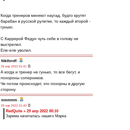
Когда тренеров меняют наугад, будто крутят
барабан в русской рулетке, то каждый второй -
гунько.
С Каррерой Федун чуть себе в голову не
выстрелил.
Еле-еле уволил.
Nikiforoff
-
29 апр 2022 01:41
А когда и тренер не гунько, то все бегут, и
похороны соперников.
Че потом происходит, это похорны в другую
сторону.
mmmmm
-
29 апр 2022 01:40
RedQuite » 29 апр 2022 00:10
Зарема начиталась нашего Марка