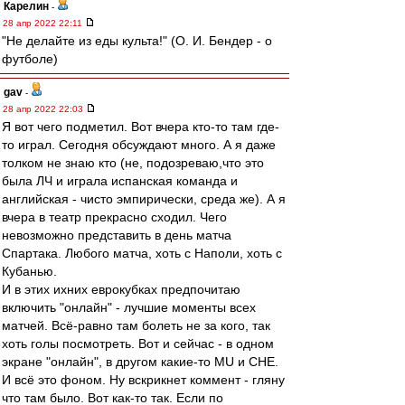
Карелин
-
28 апр 2022 22:11
"Не делайте из еды культа!" (О. И. Бендер - о
футболе)
gav
-
28 апр 2022 22:03
Я вот чего подметил. Вот вчера кто-то там где-
то играл. Сегодня обсуждают много. А я даже
толком не знаю кто (не, подозреваю,что это
была ЛЧ и играла испанская команда и
английская - чисто эмпирически, среда же). А я
вчера в театр прекрасно сходил. Чего
невозможно представить в день матча
Спартака. Любого матча, хоть с Наполи, хоть с
Кубанью.
И в этих ихних еврокубках предпочитаю
включить "онлайн" - лучшие моменты всех
матчей. Всё-равно там болеть не за кого, так
хоть голы посмотреть. Вот и сейчас - в одном
экране "онлайн", в другом какие-то MU и CHE.
И всё это фоном. Ну вскрикнет коммент - гляну
что там было. Вот как-то так. Если по