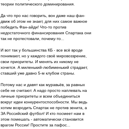
теории политического доминирования.
Да что про нас говорить, вон даже наш фан-
движ об этом не знает, для них самое важное
победить Фан-айди! Что-то против
недостаточного финансирования Спартака они
так не протестовали, почему-то...
И вот так у большинства КБ - все всё вроде
понимают, но у каждого своё мировоззрение,
свои приоритеты. И менять их никому не
хочется. А миленький-любименький страдает,
ставший уже давно 5-м клубом страны.
Потому нас и давят как муравьёв, за равных
себе не считают. А надо просто наплевать на
личные приоритеты и всем объединиться
вокруг идеи конкурентоспособности. Мы ведь
хотим возродить Спартак не против зенита, а
ЗА Российский футбол! И кто посмеет нам в
этом помешать - автоматически становится
врагом России! Простите за пафос...