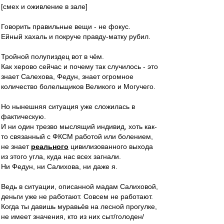
[смех и оживление в зале]
Говорить правильные вещи - не фокус.
Ейный хахаль и покруче правду-матку рубил.
Тройной полупиздец вот в чём.
Как херово сейчас и почему так случилось - это
знает Салехова, Федун, знает огромное
количество болельщиков Великого и Могучего.
Но нынешняя ситуация уже сложилась в
фактическую.
И ни один трезво мыслящий индивид, хоть как-
то связанный с ФКСМ работой или болением,
не знает
реального
цивилизованного выхода
из этого угла, куда нас всех загнали.
Ни Федун, ни Салихова, ни даже я.
Ведь в ситуации, описанной мадам Салиховой,
деньги уже не работают. Совсем не работают.
Когда ты давишь муравьёв на лесной прогулке,
не имеет значения, кто из них сыт/голоден/