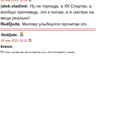
28 апр 2022 16:24
[
alek.vladimir
, Ну не торпеда, а ХК Спартак, а
вообще проповедь, это к попам, а я смотрю на
вещи реально!
RedQuite
, Миллер улыбнулся прочитав это..
RedQuite
-
28 апр 2022 16:21
kreon
,
Если новые владельцы поставят цель
вернуться на вершину вдолгую, никто им
помешать не сможет! Есть только одно условие
- Спартак надо любить больше себя!
alek.vladimir
-
28 апр 2022 16:14
щитаю кощунством проповедовать тут "кто
если не фидун?" без "спасиба что не торпеда"
и "зато он стадион построил"
лео22
-
28 апр 2022 15:55
То что не вспоминают про Эмери, так
выплакано все по нему давно уже.