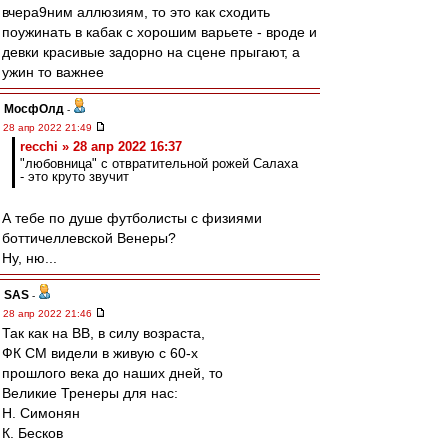
вчера9ним аллюзиям, то это как сходить
поужинать в кабак с хорошим варьете - вроде и
девки красивые задорно на сцене прыгают, а
ужин то важнее
МосфОлд
-
28 апр 2022 21:49
recchi » 28 апр 2022 16:37
"любовница" с отвратительной рожей Салаха
- это круто звучит
А тебе по душе футболисты с физиями
боттичеллевской Венеры?
Ну, ню...
SAS
-
28 апр 2022 21:46
Так как на ВВ, в силу возраста,
ФК СМ видели в живую с 60-х
прошлого века до наших дней, то
Великие Тренеры для нас:
Н. Симонян
К. Бесков