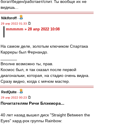
богат/беден/работает/спит. Ты вообще их не
видишь...
Nikiforoff
-
29 апр 2022 01:33
mmmmm » 28 апр 2022 10:08
На самом деле, золотым ключиком Спартака
Карреры был Фернандо.
_______
Вполне возможно ты, прав.
Космос был, я так сказал после первой
диагональки, которая, на стадио очень видна.
Сразу видно, когда с мячом мастер.
RedQuite
-
29 апр 2022 00:23
Почитателям Ричи Блэкмора...
40 лет назад вышел диск "Straight Between the
Eyes" хард-рок группы Rainbow: