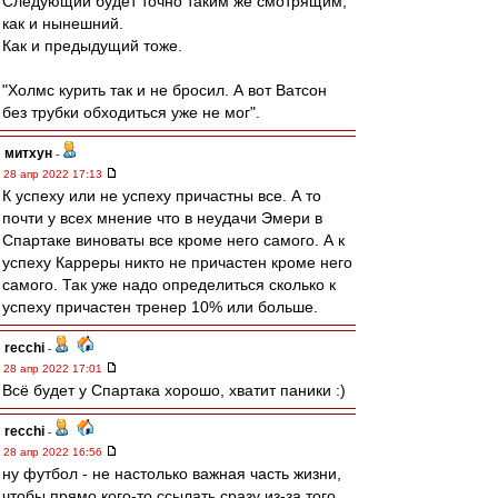
Следующий будет точно таким же смотрящим,
как и нынешний.
Как и предыдущий тоже.
"Холмс курить так и не бросил. А вот Ватсон
без трубки обходиться уже не мог".
митхун
-
28 апр 2022 17:13
К успеху или не успеху причастны все. А то
почти у всех мнение что в неудачи Эмери в
Спартаке виноваты все кроме него самого. А к
успеху Карреры никто не причастен кроме него
самого. Так уже надо определиться сколько к
успеху причастен тренер 10% или больше.
recchi
-
28 апр 2022 17:01
Всё будет у Спартака хорошо, хватит паники :)
recchi
-
28 апр 2022 16:56
ну футбол - не настолько важная часть жизни,
чтобы прямо кого-то ссылать сразу из-за того,