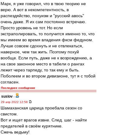
Марк, я уже говорил, что в твою теорию не
верю. А вот в некомпетентность, в
распездяйство, похуизм и "русский авось"
очень даже. Я их сам постоянно встречаю.
Просто уровень не тот. Но если
экстраполировать, то получится именно то, что
мы имеем во время владения фксм федуном.
Лучше совсем сдохнуть и не отвлекаться,
наверное, чем так жить. Поэтому похуй
вообще. Если путь, даже не к возрождению, а
на свое законное место в табели о рангах
лежит через тарпеду, то так ему и быть.
Поболеем и во втором дивизионе, тут я с тобой
согласен.
Последнее сообщение
suslov
-
29 апр 2022 12:58
Шамаханская царица проебала сезон со
свистом.
Вот и ищет врагов извне. След. шаг - найти
предателей в своём курятнике.
Сжечь ведьму!