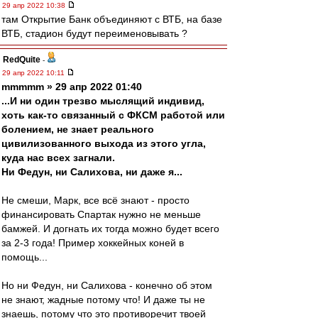
29 апр 2022 10:38
там Открытие Банк объединяют с ВТБ, на базе
ВТБ, стадион будут переименовывать ?
RedQuite
-
29 апр 2022 10:11
mmmmm » 29 апр 2022 01:40
...И ни один трезво мыслящий индивид,
хоть как-то связанный с ФКСМ работой или
болением, не знает реального
цивилизованного выхода из этого угла,
куда нас всех загнали.
Ни Федун, ни Салихова, ни даже я...
Не смеши, Марк, все всё знают - просто
финансировать Спартак нужно не меньше
бамжей. И догнать их тогда можно будет всего
за 2-3 года! Пример хоккейных коней в
помощь...
Но ни Федун, ни Салихова - конечно об этом
не знают, жадные потому что! И даже ты не
знаешь, потому что это противоречит твоей