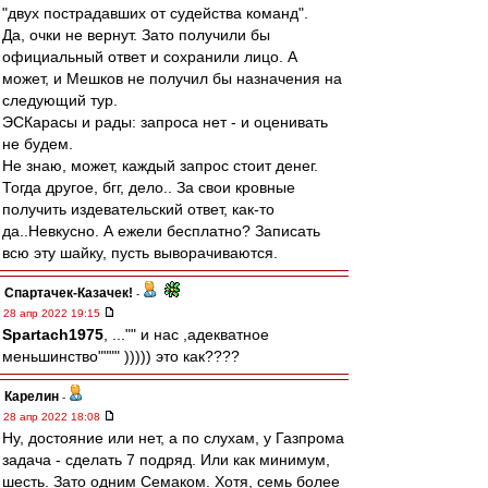
"двух пострадавших от судейства команд".
Да, очки не вернут. Зато получили бы
официальный ответ и сохранили лицо. А
может, и Мешков не получил бы назначения на
следующий тур.
ЭСКарасы и рады: запроса нет - и оценивать
не будем.
Не знаю, может, каждый запрос стоит денег.
Тогда другое, бгг, дело.. За свои кровные
получить издевательский ответ, как-то
да..Невкусно. А ежели бесплатно? Записать
всю эту шайку, пусть выворачиваются.
Спартачек-Казачек!
-
28 апр 2022 19:15
Spartach1975
, ..."" и нас ,адекватное
меньшинство"""" ))))) это как????
Карелин
-
28 апр 2022 18:08
Ну, достояние или нет, а по слухам, у Газпрома
задача - сделать 7 подряд. Или как минимум,
шесть. Зато одним Семаком. Хотя, семь более