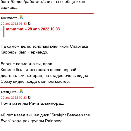
богат/беден/работает/спит. Ты вообще их не
видишь...
Nikiforoff
-
29 апр 2022 01:33
mmmmm » 28 апр 2022 10:08
На самом деле, золотым ключиком Спартака
Карреры был Фернандо.
_______
Вполне возможно ты, прав.
Космос был, я так сказал после первой
диагональки, которая, на стадио очень видна.
Сразу видно, когда с мячом мастер.
RedQuite
-
29 апр 2022 00:23
Почитателям Ричи Блэкмора...
40 лет назад вышел диск "Straight Between the
Eyes" хард-рок группы Rainbow: