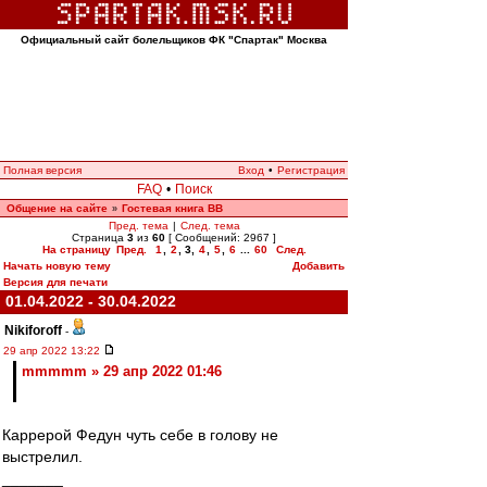
Официальный сайт болельщиков ФК "Спартак" Москва
Полная версия
Вход
•
Регистрация
FAQ
•
Поиск
Общение на сайте
Гостевая книга ВВ
»
Пред. тема
|
След. тема
Страница
3
из
60
[ Сообщений: 2967 ]
На страницу
Пред.
1
,
2
,
3
,
4
,
5
,
6
...
60
След.
Начать новую тему
Добавить
Версия для печати
01.04.2022 - 30.04.2022
Nikiforoff
-
29 апр 2022 13:22
mmmmm » 29 апр 2022 01:46
Каррерой Федун чуть себе в голову не
выстрелил.
_______