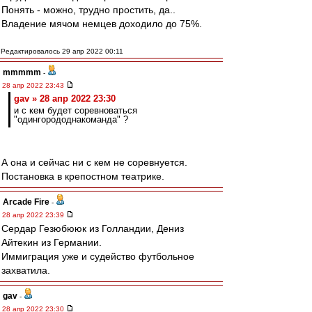
Понять - можно, трудно простить, да..
Владение мячом немцев доходило до 75%.
Редактировалось 29 апр 2022 00:11
mmmmm
-
28 апр 2022 23:43
gav » 28 апр 2022 23:30
и с кем будет соревноваться
"одингорододнакоманда" ?
А она и сейчас ни с кем не соревнуется.
Постановка в крепостном театрике.
Arcade Fire
-
28 апр 2022 23:39
Сердар Гезюбююк из Голландии, Дениз
Айтекин из Германии.
Иммиграция уже и судейство футбольное
захватила.
gav
-
28 апр 2022 23:30