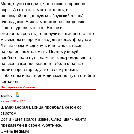
Марк, я уже говорил, что в твою теорию не
верю. А вот в некомпетентность, в
распездяйство, похуизм и "русский авось"
очень даже. Я их сам постоянно встречаю.
Просто уровень не тот. Но если
экстраполировать, то получится именно то, что
мы имеем во время владения фксм федуном.
Лучше совсем сдохнуть и не отвлекаться,
наверное, чем так жить. Поэтому похуй
вообще. Если путь, даже не к возрождению, а
на свое законное место в табели о рангах
лежит через тарпеду, то так ему и быть.
Поболеем и во втором дивизионе, тут я с тобой
согласен.
Последнее сообщение
suslov
-
29 апр 2022 12:58
Шамаханская царица проебала сезон со
свистом.
Вот и ищет врагов извне. След. шаг - найти
предателей в своём курятнике.
Сжечь ведьму!