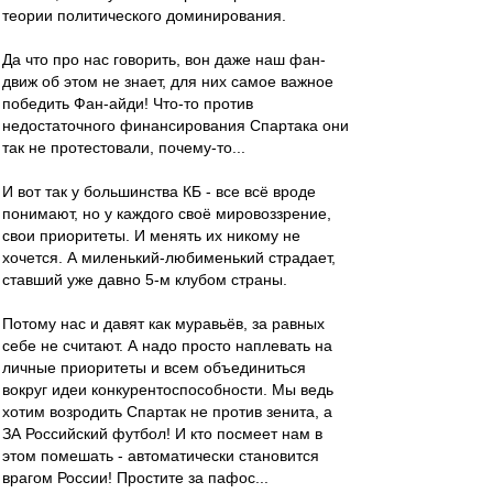
теории политического доминирования.
Да что про нас говорить, вон даже наш фан-
движ об этом не знает, для них самое важное
победить Фан-айди! Что-то против
недостаточного финансирования Спартака они
так не протестовали, почему-то...
И вот так у большинства КБ - все всё вроде
понимают, но у каждого своё мировоззрение,
свои приоритеты. И менять их никому не
хочется. А миленький-любименький страдает,
ставший уже давно 5-м клубом страны.
Потому нас и давят как муравьёв, за равных
себе не считают. А надо просто наплевать на
личные приоритеты и всем объединиться
вокруг идеи конкурентоспособности. Мы ведь
хотим возродить Спартак не против зенита, а
ЗА Российский футбол! И кто посмеет нам в
этом помешать - автоматически становится
врагом России! Простите за пафос...