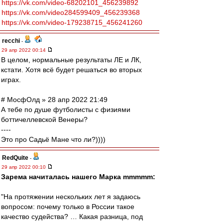
https://vk.com/video-68202101_456239892
https://vk.com/video284599409_456239368
https://vk.com/video-179238715_456241260
recchi
-
29 апр 2022 00:14
В целом, нормальные результаты ЛЕ и ЛК,
кстати. Хотя всё будет решаться во вторых
играх.
# МосфОлд » 28 апр 2022 21:49
А тебе по душе футболисты с физиями
боттичеллевской Венеры?
----
Это про Садьё Мане что ли?))))
RedQuite
-
29 апр 2022 00:10
Зарема начиталась нашего Марка mmmmm:
"На протяжении нескольких лет я задаюсь
вопросом: почему только в России такое
качество судейства? … Какая разница, под