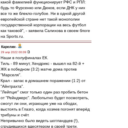
какой фамилией функционирует РФС и РПЛ:
будь то Фурсенко или Дюков, если ДНК у них
все то же блекло-голубое. Ни в одной другой
европейской стране нет такой монополии
государственной корпорации на весь футбол
как таковой", - заявила Салихова в своем блоге
на Sports.ru.
Карелин
-
29 апр 2022 00:09
Наши в полуфиналах ЕК.
Тиль - 89 минут, Хендрикс - вышел на 82-й +
ЖК в победном (3:2) матче дома против
"Марселя".
Крал - запас в домашнем поражении (1:2) от
"Айнтрахта".
"Лейпциг" смог только один раз пробить бетон
от "Рейнджерс". Любопытно будет посмотреть,
смогут ли они, играющие уже на ободах,
выстоять в Глазго, когда хозяев погонят вперёд
трибуны и счёт.
Непривычно было видеть шотландцев (!),
сгрудившихся вдесятером в своей трети.