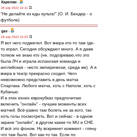
Карелин
-
28 апр 2022 22:11
"Не делайте из еды культа!" (О. И. Бендер - о
футболе)
gav
-
28 апр 2022 22:03
Я вот чего подметил. Вот вчера кто-то там где-
то играл. Сегодня обсуждают много. А я даже
толком не знаю кто (не, подозреваю,что это
была ЛЧ и играла испанская команда и
английская - чисто эмпирически, среда же). А я
вчера в театр прекрасно сходил. Чего
невозможно представить в день матча
Спартака. Любого матча, хоть с Наполи, хоть с
Кубанью.
И в этих ихних еврокубках предпочитаю
включить "онлайн" - лучшие моменты всех
матчей. Всё-равно там болеть не за кого, так
хоть голы посмотреть. Вот и сейчас - в одном
экране "онлайн", в другом какие-то MU и CHE.
И всё это фоном. Ну вскрикнет коммент - гляну
что там было. Вот как-то так. Если по