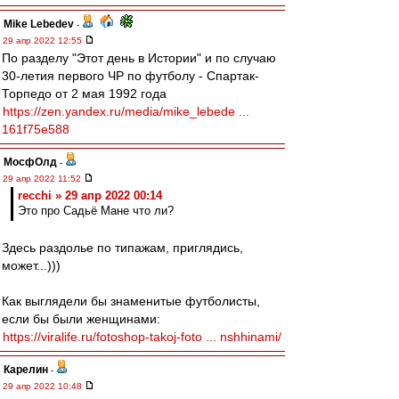
Mike Lebedev
-
29 апр 2022 12:55
По разделу "Этот день в Истории" и по случаю
30-летия первого ЧР по футболу - Спартак-
Торпедо от 2 мая 1992 года
https://zen.yandex.ru/media/mike_lebede ...
161f75e588
МосфОлд
-
29 апр 2022 11:52
recchi » 29 апр 2022 00:14
Это про Садьё Мане что ли?
Здесь раздолье по типажам, приглядись,
может...)))
Как выглядели бы знаменитые футболисты,
если бы были женщинами:
https://viralife.ru/fotoshop-takoj-foto ... nshhinami/
Карелин
-
29 апр 2022 10:48