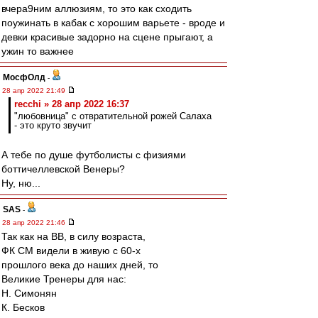
вчера9ним аллюзиям, то это как сходить
поужинать в кабак с хорошим варьете - вроде и
девки красивые задорно на сцене прыгают, а
ужин то важнее
МосфОлд
-
28 апр 2022 21:49
recchi » 28 апр 2022 16:37
"любовница" с отвратительной рожей Салаха
- это круто звучит
А тебе по душе футболисты с физиями
боттичеллевской Венеры?
Ну, ню...
SAS
-
28 апр 2022 21:46
Так как на ВВ, в силу возраста,
ФК СМ видели в живую с 60-х
прошлого века до наших дней, то
Великие Тренеры для нас:
Н. Симонян
К. Бесков