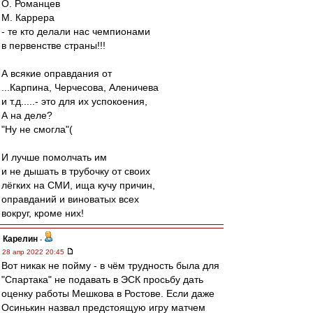
О. Романцев
М. Каррера
- те кто делали нас чемпионами
в первенстве страны!!!
А всякие оправдания от
...Карпина, Черчесова, Аленичева
и т.д.....- это для их успокоения,
А на деле?
"Ну не смогла"(
И лучше помолчать им
и не дышать в трубочку от своих
лёгких на СМИ, ища кучу причин,
оправданий и виноватых всех
вокруг, кроме них!
Карелин
-
28 апр 2022 20:45
Вот никак не пойму - в чём трудность была для
"Спартака" не подавать в ЭСК просьбу дать
оценку работы Мешкова в Ростове. Если даже
Осинькин назвал предстоящую игру матчем