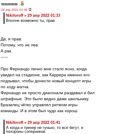
mmmmm
-
29 апр 2022 01:46
Nikiforoff » 29 апр 2022 01:33
Вполне возможно ты, прав.
Да, я прав.
Потому, что не лев.
А рак.
-----
Про Фернандо лично мне стало ясно, когда
увидел на стадионе, как Каррера именно его
подзывал, чтобы донести новый концепт игры
по ходу матча.
Фернандо не просто диагонали раздавал и бил
штрафные. Это было видно даже школьнику.
Бразилец чётко управлял ритмом игры
команды. И в этом был чудо как хорош.
Nikiforoff » 29 апр 2022 01:41
А когда и тренер не гунько, то все бегут, и
похороны соперников.