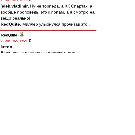
28 апр 2022 16:24
[
alek.vladimir
, Ну не торпеда, а ХК Спартак, а
вообще проповедь, это к попам, а я смотрю на
вещи реально!
RedQuite
, Миллер улыбнулся прочитав это..
RedQuite
-
28 апр 2022 16:21
kreon
,
Если новые владельцы поставят цель
вернуться на вершину вдолгую, никто им
помешать не сможет! Есть только одно условие
- Спартак надо любить больше себя!
alek.vladimir
-
28 апр 2022 16:14
щитаю кощунством проповедовать тут "кто
если не фидун?" без "спасиба что не торпеда"
и "зато он стадион построил"
лео22
-
28 апр 2022 15:55
То что не вспоминают про Эмери, так
выплакано все по нему давно уже.