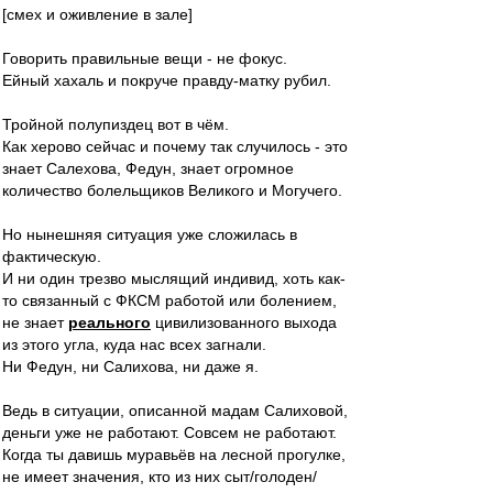
[смех и оживление в зале]
Говорить правильные вещи - не фокус.
Ейный хахаль и покруче правду-матку рубил.
Тройной полупиздец вот в чём.
Как херово сейчас и почему так случилось - это
знает Салехова, Федун, знает огромное
количество болельщиков Великого и Могучего.
Но нынешняя ситуация уже сложилась в
фактическую.
И ни один трезво мыслящий индивид, хоть как-
то связанный с ФКСМ работой или болением,
не знает
реального
цивилизованного выхода
из этого угла, куда нас всех загнали.
Ни Федун, ни Салихова, ни даже я.
Ведь в ситуации, описанной мадам Салиховой,
деньги уже не работают. Совсем не работают.
Когда ты давишь муравьёв на лесной прогулке,
не имеет значения, кто из них сыт/голоден/