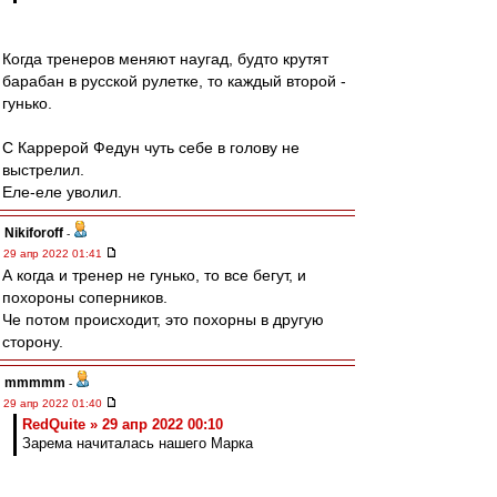
Когда тренеров меняют наугад, будто крутят
барабан в русской рулетке, то каждый второй -
гунько.
С Каррерой Федун чуть себе в голову не
выстрелил.
Еле-еле уволил.
Nikiforoff
-
29 апр 2022 01:41
А когда и тренер не гунько, то все бегут, и
похороны соперников.
Че потом происходит, это похорны в другую
сторону.
mmmmm
-
29 апр 2022 01:40
RedQuite » 29 апр 2022 00:10
Зарема начиталась нашего Марка