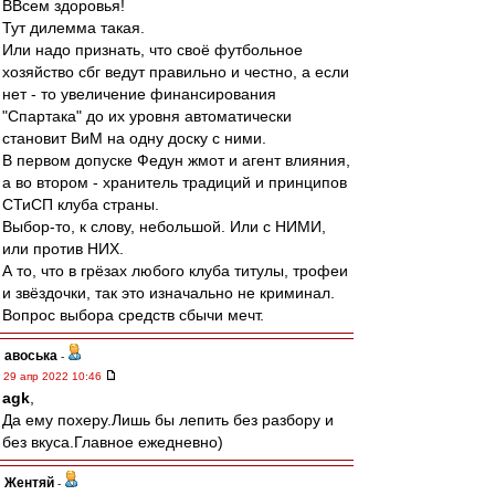
ВВсем здоровья!
Тут дилемма такая.
Или надо признать, что своё футбольное
хозяйство сбг ведут правильно и честно, а если
нет - то увеличение финансирования
"Спартака" до их уровня автоматически
становит ВиМ на одну доску с ними.
В первом допуске Федун жмот и агент влияния,
а во втором - хранитель традиций и принципов
СТиСП клуба страны.
Выбор-то, к слову, небольшой. Или с НИМИ,
или против НИХ.
А то, что в грёзах любого клуба титулы, трофеи
и звёздочки, так это изначально не криминал.
Вопрос выбора средств сбычи мечт.
авоська
-
29 апр 2022 10:46
agk
,
Да ему похеру.Лишь бы лепить без разбору и
без вкуса.Главное ежедневно)
Жентяй
-