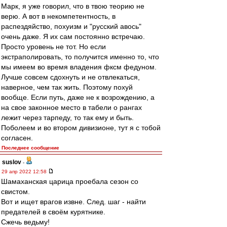
Марк, я уже говорил, что в твою теорию не
верю. А вот в некомпетентность, в
распездяйство, похуизм и "русский авось"
очень даже. Я их сам постоянно встречаю.
Просто уровень не тот. Но если
экстраполировать, то получится именно то, что
мы имеем во время владения фксм федуном.
Лучше совсем сдохнуть и не отвлекаться,
наверное, чем так жить. Поэтому похуй
вообще. Если путь, даже не к возрождению, а
на свое законное место в табели о рангах
лежит через тарпеду, то так ему и быть.
Поболеем и во втором дивизионе, тут я с тобой
согласен.
Последнее сообщение
suslov
-
29 апр 2022 12:58
Шамаханская царица проебала сезон со
свистом.
Вот и ищет врагов извне. След. шаг - найти
предателей в своём курятнике.
Сжечь ведьму!