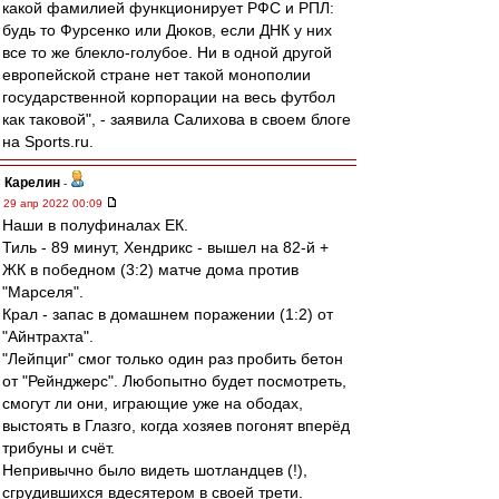
какой фамилией функционирует РФС и РПЛ:
будь то Фурсенко или Дюков, если ДНК у них
все то же блекло-голубое. Ни в одной другой
европейской стране нет такой монополии
государственной корпорации на весь футбол
как таковой", - заявила Салихова в своем блоге
на Sports.ru.
Карелин
-
29 апр 2022 00:09
Наши в полуфиналах ЕК.
Тиль - 89 минут, Хендрикс - вышел на 82-й +
ЖК в победном (3:2) матче дома против
"Марселя".
Крал - запас в домашнем поражении (1:2) от
"Айнтрахта".
"Лейпциг" смог только один раз пробить бетон
от "Рейнджерс". Любопытно будет посмотреть,
смогут ли они, играющие уже на ободах,
выстоять в Глазго, когда хозяев погонят вперёд
трибуны и счёт.
Непривычно было видеть шотландцев (!),
сгрудившихся вдесятером в своей трети.