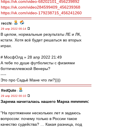
https://vk.com/video-68202101_456239892
https://vk.com/video284599409_456239368
https://vk.com/video-179238715_456241260
recchi
-
29 апр 2022 00:14
В целом, нормальные результаты ЛЕ и ЛК,
кстати. Хотя всё будет решаться во вторых
играх.
# МосфОлд » 28 апр 2022 21:49
А тебе по душе футболисты с физиями
боттичеллевской Венеры?
----
Это про Садьё Мане что ли?))))
RedQuite
-
29 апр 2022 00:10
Зарема начиталась нашего Марка mmmmm:
"На протяжении нескольких лет я задаюсь
вопросом: почему только в России такое
качество судейства? … Какая разница, под