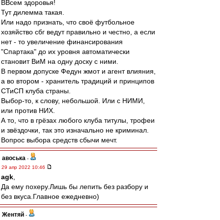
ВВсем здоровья!
Тут дилемма такая.
Или надо признать, что своё футбольное
хозяйство сбг ведут правильно и честно, а если
нет - то увеличение финансирования
"Спартака" до их уровня автоматически
становит ВиМ на одну доску с ними.
В первом допуске Федун жмот и агент влияния,
а во втором - хранитель традиций и принципов
СТиСП клуба страны.
Выбор-то, к слову, небольшой. Или с НИМИ,
или против НИХ.
А то, что в грёзах любого клуба титулы, трофеи
и звёздочки, так это изначально не криминал.
Вопрос выбора средств сбычи мечт.
авоська
-
29 апр 2022 10:46
agk
,
Да ему похеру.Лишь бы лепить без разбору и
без вкуса.Главное ежедневно)
Жентяй
-