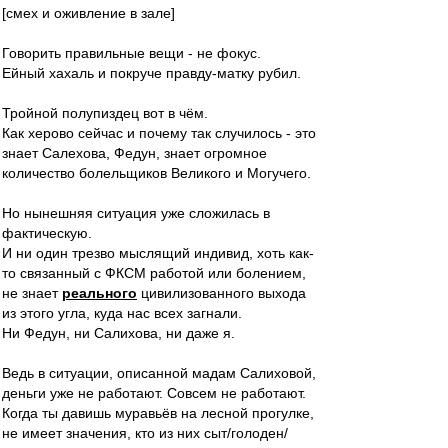
[смех и оживление в зале]
Говорить правильные вещи - не фокус.
Ейный хахаль и покруче правду-матку рубил.
Тройной полупиздец вот в чём.
Как херово сейчас и почему так случилось - это
знает Салехова, Федун, знает огромное
количество болельщиков Великого и Могучего.
Но нынешняя ситуация уже сложилась в
фактическую.
И ни один трезво мыслящий индивид, хоть как-
то связанный с ФКСМ работой или болением,
не знает
реального
цивилизованного выхода
из этого угла, куда нас всех загнали.
Ни Федун, ни Салихова, ни даже я.
Ведь в ситуации, описанной мадам Салиховой,
деньги уже не работают. Совсем не работают.
Когда ты давишь муравьёв на лесной прогулке,
не имеет значения, кто из них сыт/голоден/