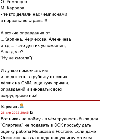
О. Романцев
М. Каррера
- те кто делали нас чемпионами
в первенстве страны!!!
А всякие оправдания от
...Карпина, Черчесова, Аленичева
и т.д.....- это для их успокоения,
А на деле?
"Ну не смогла"(
И лучше помолчать им
и не дышать в трубочку от своих
лёгких на СМИ, ища кучу причин,
оправданий и виноватых всех
вокруг, кроме них!
Карелин
-
28 апр 2022 20:45
Вот никак не пойму - в чём трудность была для
"Спартака" не подавать в ЭСК просьбу дать
оценку работы Мешкова в Ростове. Если даже
Осинькин назвал предстоящую игру матчем