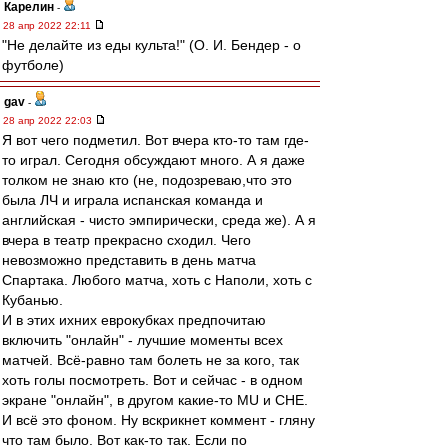
Карелин
-
28 апр 2022 22:11
"Не делайте из еды культа!" (О. И. Бендер - о
футболе)
gav
-
28 апр 2022 22:03
Я вот чего подметил. Вот вчера кто-то там где-
то играл. Сегодня обсуждают много. А я даже
толком не знаю кто (не, подозреваю,что это
была ЛЧ и играла испанская команда и
английская - чисто эмпирически, среда же). А я
вчера в театр прекрасно сходил. Чего
невозможно представить в день матча
Спартака. Любого матча, хоть с Наполи, хоть с
Кубанью.
И в этих ихних еврокубках предпочитаю
включить "онлайн" - лучшие моменты всех
матчей. Всё-равно там болеть не за кого, так
хоть голы посмотреть. Вот и сейчас - в одном
экране "онлайн", в другом какие-то MU и CHE.
И всё это фоном. Ну вскрикнет коммент - гляну
что там было. Вот как-то так. Если по