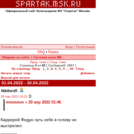
Официальный сайт болельщиков ФК "Спартак" Москва
Полная версия
Вход
•
Регистрация
FAQ
•
Поиск
Общение на сайте
Гостевая книга ВВ
»
Пред. тема
|
След. тема
Страница
3
из
60
[ Сообщений: 2967 ]
На страницу
Пред.
1
,
2
,
3
,
4
,
5
,
6
...
60
След.
Начать новую тему
Добавить
Версия для печати
01.04.2022 - 30.04.2022
Nikiforoff
-
29 апр 2022 13:22
mmmmm » 29 апр 2022 01:46
Каррерой Федун чуть себе в голову не
выстрелил.
_______