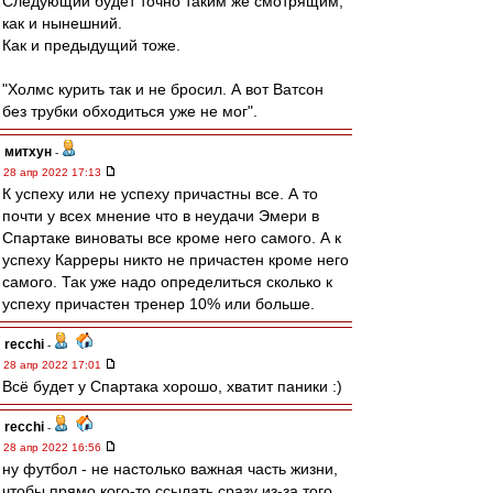
Следующий будет точно таким же смотрящим,
как и нынешний.
Как и предыдущий тоже.
"Холмс курить так и не бросил. А вот Ватсон
без трубки обходиться уже не мог".
митхун
-
28 апр 2022 17:13
К успеху или не успеху причастны все. А то
почти у всех мнение что в неудачи Эмери в
Спартаке виноваты все кроме него самого. А к
успеху Карреры никто не причастен кроме него
самого. Так уже надо определиться сколько к
успеху причастен тренер 10% или больше.
recchi
-
28 апр 2022 17:01
Всё будет у Спартака хорошо, хватит паники :)
recchi
-
28 апр 2022 16:56
ну футбол - не настолько важная часть жизни,
чтобы прямо кого-то ссылать сразу из-за того,