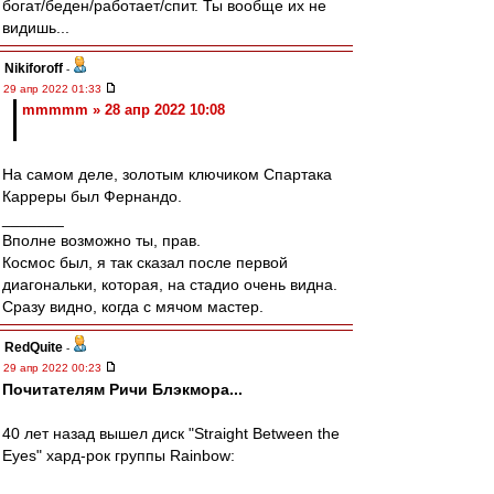
богат/беден/работает/спит. Ты вообще их не
видишь...
Nikiforoff
-
29 апр 2022 01:33
mmmmm » 28 апр 2022 10:08
На самом деле, золотым ключиком Спартака
Карреры был Фернандо.
_______
Вполне возможно ты, прав.
Космос был, я так сказал после первой
диагональки, которая, на стадио очень видна.
Сразу видно, когда с мячом мастер.
RedQuite
-
29 апр 2022 00:23
Почитателям Ричи Блэкмора...
40 лет назад вышел диск "Straight Between the
Eyes" хард-рок группы Rainbow: