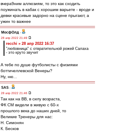
вчера9ним аллюзиям, то это как сходить
поужинать в кабак с хорошим варьете - вроде и
девки красивые задорно на сцене прыгают, а
ужин то важнее
МосфОлд
-
28 апр 2022 21:49
recchi » 28 апр 2022 16:37
"любовница" с отвратительной рожей Салаха
- это круто звучит
А тебе по душе футболисты с физиями
боттичеллевской Венеры?
Ну, ню...
SAS
-
28 апр 2022 21:46
Так как на ВВ, в силу возраста,
ФК СМ видели в живую с 60-х
прошлого века до наших дней, то
Великие Тренеры для нас:
Н. Симонян
К. Бесков