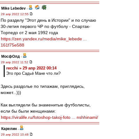
Mike Lebedev
-
29 апр 2022 12:55
По разделу "Этот день в Истории" и по случаю
30-летия первого ЧР по футболу - Спартак-
Торпедо от 2 мая 1992 года
https://zen.yandex.ru/media/mike_lebede ...
161f75e588
МосфОлд
-
29 апр 2022 11:52
recchi » 29 апр 2022 00:14
Это про Садьё Мане что ли?
Здесь раздолье по типажам, приглядись,
может...)))
Как выглядели бы знаменитые футболисты,
если бы были женщинами:
https://viralife.ru/fotoshop-takoj-foto ... nshhinami/
Карелин
-
29 апр 2022 10:48