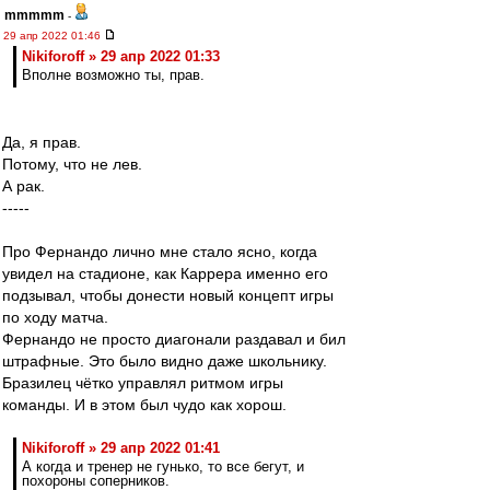
mmmmm
-
29 апр 2022 01:46
Nikiforoff » 29 апр 2022 01:33
Вполне возможно ты, прав.
Да, я прав.
Потому, что не лев.
А рак.
-----
Про Фернандо лично мне стало ясно, когда
увидел на стадионе, как Каррера именно его
подзывал, чтобы донести новый концепт игры
по ходу матча.
Фернандо не просто диагонали раздавал и бил
штрафные. Это было видно даже школьнику.
Бразилец чётко управлял ритмом игры
команды. И в этом был чудо как хорош.
Nikiforoff » 29 апр 2022 01:41
А когда и тренер не гунько, то все бегут, и
похороны соперников.