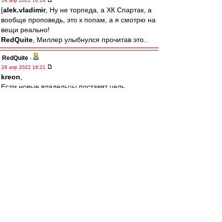
28 апр 2022 16:24
[
alek.vladimir
, Ну не торпеда, а ХК Спартак, а
вообще проповедь, это к попам, а я смотрю на
вещи реально!
RedQuite
, Миллер улыбнулся прочитав это..
RedQuite
-
28 апр 2022 16:21
kreon
,
Если новые владельцы поставят цель
вернуться на вершину вдолгую, никто им
помешать не сможет! Есть только одно условие
- Спартак надо любить больше себя!
alek.vladimir
-
28 апр 2022 16:14
щитаю кощунством проповедовать тут "кто
если не фидун?" без "спасиба что не торпеда"
и "зато он стадион построил"
лео22
-
28 апр 2022 15:55
То что не вспоминают про Эмери, так
выплакано все по нему давно уже.