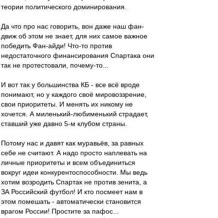
теории политического доминирования.
Да что про нас говорить, вон даже наш фан-
движ об этом не знает, для них самое важное
победить Фан-айди! Что-то против
недостаточного финансирования Спартака они
так не протестовали, почему-то...
И вот так у большинства КБ - все всё вроде
понимают, но у каждого своё мировоззрение,
свои приоритеты. И менять их никому не
хочется. А миленький-любименький страдает,
ставший уже давно 5-м клубом страны.
Потому нас и давят как муравьёв, за равных
себе не считают. А надо просто наплевать на
личные приоритеты и всем объединиться
вокруг идеи конкурентоспособности. Мы ведь
хотим возродить Спартак не против зенита, а
ЗА Российский футбол! И кто посмеет нам в
этом помешать - автоматически становится
врагом России! Простите за пафос...