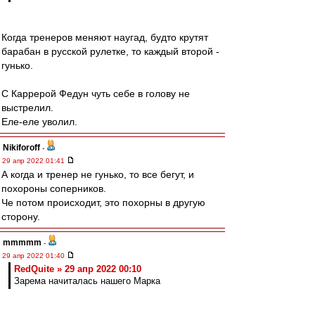
Когда тренеров меняют наугад, будто крутят
барабан в русской рулетке, то каждый второй -
гунько.
С Каррерой Федун чуть себе в голову не
выстрелил.
Еле-еле уволил.
Nikiforoff
-
29 апр 2022 01:41
А когда и тренер не гунько, то все бегут, и
похороны соперников.
Че потом происходит, это похорны в другую
сторону.
mmmmm
-
29 апр 2022 01:40
RedQuite » 29 апр 2022 00:10
Зарема начиталась нашего Марка