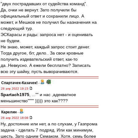
"двух пострадавших от судейства команд".
Да, очки не вернут. Зато получили бы
официальный ответ и сохранили лицо. А
может, и Мешков не получил бы назначения на
следующий тур.
ЭСКарасы и рады: запроса нет - и оценивать
не будем.
Не знаю, может, каждый запрос стоит денег.
Тогда другое, бгг, дело.. За свои кровные
получить издевательский ответ, как-то
да..Невкусно. А ежели бесплатно? Записать
всю эту шайку, пусть выворачиваются.
Спартачек-Казачек!
-
28 апр 2022 19:15
Spartach1975
, ..."" и нас ,адекватное
меньшинство"""" ))))) это как????
Карелин
-
28 апр 2022 18:08
Ну, достояние или нет, а по слухам, у Газпрома
задача - сделать 7 подряд. Или как минимум,
шесть. Зато одним Семаком. Хотя, семь более