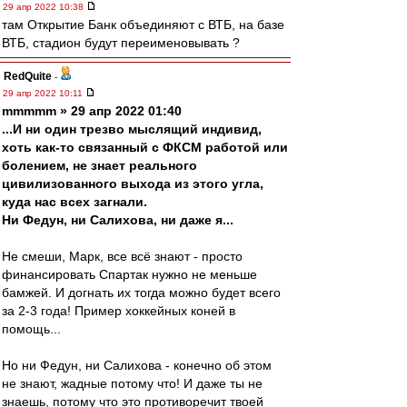
29 апр 2022 10:38
там Открытие Банк объединяют с ВТБ, на базе
ВТБ, стадион будут переименовывать ?
RedQuite
-
29 апр 2022 10:11
mmmmm » 29 апр 2022 01:40
...И ни один трезво мыслящий индивид,
хоть как-то связанный с ФКСМ работой или
болением, не знает реального
цивилизованного выхода из этого угла,
куда нас всех загнали.
Ни Федун, ни Салихова, ни даже я...
Не смеши, Марк, все всё знают - просто
финансировать Спартак нужно не меньше
бамжей. И догнать их тогда можно будет всего
за 2-3 года! Пример хоккейных коней в
помощь...
Но ни Федун, ни Салихова - конечно об этом
не знают, жадные потому что! И даже ты не
знаешь, потому что это противоречит твоей