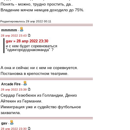
Понять - можно, трудно простить, да..
Владение мячом немцев доходило до 75%.
Редактировалось 29 апр 2022 00:11
mmmmm
-
28 апр 2022 23:43
gav » 28 апр 2022 23:30
и с кем будет соревноваться
"одингорододнакоманда" ?
А она и сейчас ни с кем не соревнуется.
Постановка в крепостном театрике.
Arcade Fire
-
28 апр 2022 23:39
Сердар Гезюбююк из Голландии, Дениз
Айтекин из Германии.
Иммиграция уже и судейство футбольное
захватила.
gav
-
28 апр 2022 23:30