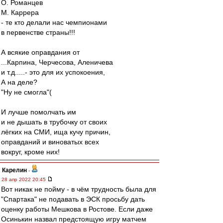
О. Романцев
М. Каррера
- те кто делали нас чемпионами
в первенстве страны!!!
А всякие оправдания от
...Карпина, Черчесова, Аленичева
и т.д.....- это для их успокоения,
А на деле?
"Ну не смогла"(
И лучше помолчать им
и не дышать в трубочку от своих
лёгких на СМИ, ища кучу причин,
оправданий и виноватых всех
вокруг, кроме них!
Карелин
-
28 апр 2022 20:45
Вот никак не пойму - в чём трудность была для
"Спартака" не подавать в ЭСК просьбу дать
оценку работы Мешкова в Ростове. Если даже
Осинькин назвал предстоящую игру матчем