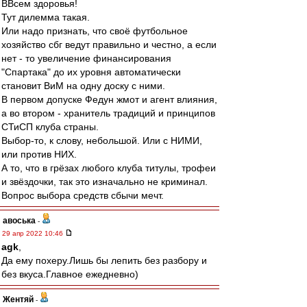
ВВсем здоровья!
Тут дилемма такая.
Или надо признать, что своё футбольное
хозяйство сбг ведут правильно и честно, а если
нет - то увеличение финансирования
"Спартака" до их уровня автоматически
становит ВиМ на одну доску с ними.
В первом допуске Федун жмот и агент влияния,
а во втором - хранитель традиций и принципов
СТиСП клуба страны.
Выбор-то, к слову, небольшой. Или с НИМИ,
или против НИХ.
А то, что в грёзах любого клуба титулы, трофеи
и звёздочки, так это изначально не криминал.
Вопрос выбора средств сбычи мечт.
авоська
-
29 апр 2022 10:46
agk
,
Да ему похеру.Лишь бы лепить без разбору и
без вкуса.Главное ежедневно)
Жентяй
-