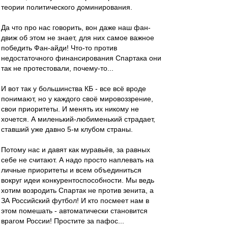
теории политического доминирования.
Да что про нас говорить, вон даже наш фан-
движ об этом не знает, для них самое важное
победить Фан-айди! Что-то против
недостаточного финансирования Спартака они
так не протестовали, почему-то...
И вот так у большинства КБ - все всё вроде
понимают, но у каждого своё мировоззрение,
свои приоритеты. И менять их никому не
хочется. А миленький-любименький страдает,
ставший уже давно 5-м клубом страны.
Потому нас и давят как муравьёв, за равных
себе не считают. А надо просто наплевать на
личные приоритеты и всем объединиться
вокруг идеи конкурентоспособности. Мы ведь
хотим возродить Спартак не против зенита, а
ЗА Российский футбол! И кто посмеет нам в
этом помешать - автоматически становится
врагом России! Простите за пафос...