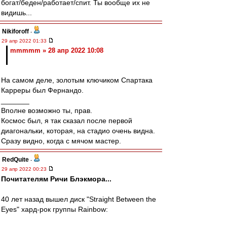
богат/беден/работает/спит. Ты вообще их не
видишь...
Nikiforoff
-
29 апр 2022 01:33
mmmmm » 28 апр 2022 10:08
На самом деле, золотым ключиком Спартака
Карреры был Фернандо.
_______
Вполне возможно ты, прав.
Космос был, я так сказал после первой
диагональки, которая, на стадио очень видна.
Сразу видно, когда с мячом мастер.
RedQuite
-
29 апр 2022 00:23
Почитателям Ричи Блэкмора...
40 лет назад вышел диск "Straight Between the
Eyes" хард-рок группы Rainbow: