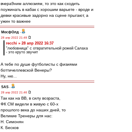
вчера9ним аллюзиям, то это как сходить
поужинать в кабак с хорошим варьете - вроде и
девки красивые задорно на сцене прыгают, а
ужин то важнее
МосфОлд
-
28 апр 2022 21:49
recchi » 28 апр 2022 16:37
"любовница" с отвратительной рожей Салаха
- это круто звучит
А тебе по душе футболисты с физиями
боттичеллевской Венеры?
Ну, ню...
SAS
-
28 апр 2022 21:46
Так как на ВВ, в силу возраста,
ФК СМ видели в живую с 60-х
прошлого века до наших дней, то
Великие Тренеры для нас:
Н. Симонян
К. Бесков