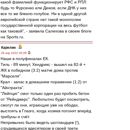
какой фамилией функционирует РФС и РПЛ:
будь то Фурсенко или Дюков, если ДНК у них
все то же блекло-голубое. Ни в одной другой
европейской стране нет такой монополии
государственной корпорации на весь футбол
как таковой", - заявила Салихова в своем блоге
на Sports.ru.
Карелин
-
29 апр 2022 00:09
Наши в полуфиналах ЕК.
Тиль - 89 минут, Хендрикс - вышел на 82-й +
ЖК в победном (3:2) матче дома против
"Марселя".
Крал - запас в домашнем поражении (1:2) от
"Айнтрахта".
"Лейпциг" смог только один раз пробить бетон
от "Рейнджерс". Любопытно будет посмотреть,
смогут ли они, играющие уже на ободах,
выстоять в Глазго, когда хозяев погонят вперёд
трибуны и счёт.
Непривычно было видеть шотландцев (!),
сгрудившихся вдесятером в своей трети.