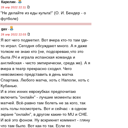
Карелин
-
28 апр 2022 22:11
"Не делайте из еды культа!" (О. И. Бендер - о
футболе)
gav
-
28 апр 2022 22:03
Я вот чего подметил. Вот вчера кто-то там где-
то играл. Сегодня обсуждают много. А я даже
толком не знаю кто (не, подозреваю,что это
была ЛЧ и играла испанская команда и
английская - чисто эмпирически, среда же). А я
вчера в театр прекрасно сходил. Чего
невозможно представить в день матча
Спартака. Любого матча, хоть с Наполи, хоть с
Кубанью.
И в этих ихних еврокубках предпочитаю
включить "онлайн" - лучшие моменты всех
матчей. Всё-равно там болеть не за кого, так
хоть голы посмотреть. Вот и сейчас - в одном
экране "онлайн", в другом какие-то MU и CHE.
И всё это фоном. Ну вскрикнет коммент - гляну
что там было. Вот как-то так. Если по