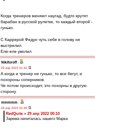
Когда тренеров меняют наугад, будто крутят
барабан в русской рулетке, то каждый второй -
гунько.
С Каррерой Федун чуть себе в голову не
выстрелил.
Еле-еле уволил.
Nikiforoff
-
29 апр 2022 01:41
А когда и тренер не гунько, то все бегут, и
похороны соперников.
Че потом происходит, это похорны в другую
сторону.
mmmmm
-
29 апр 2022 01:40
RedQuite » 29 апр 2022 00:10
Зарема начиталась нашего Марка