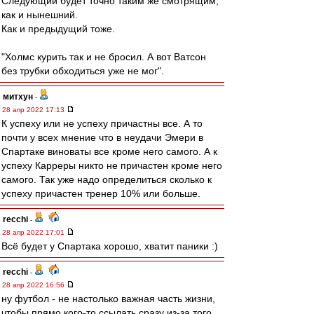
Следующий будет точно таким же смотрящим,
как и нынешний.
Как и предыдущий тоже.
"Холмс курить так и не бросил. А вот Ватсон
без трубки обходиться уже не мог".
митхун
-
28 апр 2022 17:13
К успеху или не успеху причастны все. А то
почти у всех мнение что в неудачи Эмери в
Спартаке виноваты все кроме него самого. А к
успеху Карреры никто не причастен кроме него
самого. Так уже надо определиться сколько к
успеху причастен тренер 10% или больше.
recchi
-
28 апр 2022 17:01
Всё будет у Спартака хорошо, хватит паники :)
recchi
-
28 апр 2022 16:56
ну футбол - не настолько важная часть жизни,
чтобы прямо кого-то ссылать сразу из-за того,