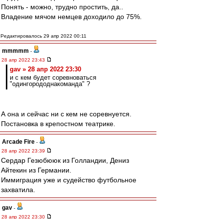
Понять - можно, трудно простить, да..
Владение мячом немцев доходило до 75%.
Редактировалось 29 апр 2022 00:11
mmmmm
-
28 апр 2022 23:43
gav » 28 апр 2022 23:30
и с кем будет соревноваться
"одингорододнакоманда" ?
А она и сейчас ни с кем не соревнуется.
Постановка в крепостном театрике.
Arcade Fire
-
28 апр 2022 23:39
Сердар Гезюбююк из Голландии, Дениз
Айтекин из Германии.
Иммиграция уже и судейство футбольное
захватила.
gav
-
28 апр 2022 23:30