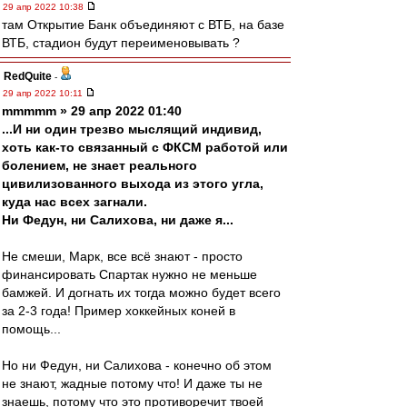
29 апр 2022 10:38
там Открытие Банк объединяют с ВТБ, на базе
ВТБ, стадион будут переименовывать ?
RedQuite
-
29 апр 2022 10:11
mmmmm » 29 апр 2022 01:40
...И ни один трезво мыслящий индивид,
хоть как-то связанный с ФКСМ работой или
болением, не знает реального
цивилизованного выхода из этого угла,
куда нас всех загнали.
Ни Федун, ни Салихова, ни даже я...
Не смеши, Марк, все всё знают - просто
финансировать Спартак нужно не меньше
бамжей. И догнать их тогда можно будет всего
за 2-3 года! Пример хоккейных коней в
помощь...
Но ни Федун, ни Салихова - конечно об этом
не знают, жадные потому что! И даже ты не
знаешь, потому что это противоречит твоей