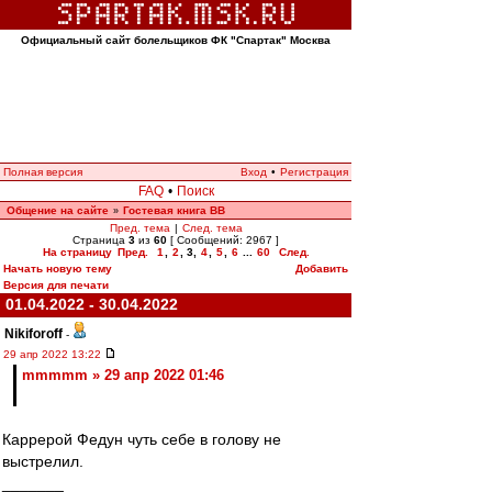
Официальный сайт болельщиков ФК "Спартак" Москва
Полная версия
Вход
•
Регистрация
FAQ
•
Поиск
Общение на сайте
Гостевая книга ВВ
»
Пред. тема
|
След. тема
Страница
3
из
60
[ Сообщений: 2967 ]
На страницу
Пред.
1
,
2
,
3
,
4
,
5
,
6
...
60
След.
Начать новую тему
Добавить
Версия для печати
01.04.2022 - 30.04.2022
Nikiforoff
-
29 апр 2022 13:22
mmmmm » 29 апр 2022 01:46
Каррерой Федун чуть себе в голову не
выстрелил.
_______