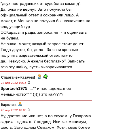
"двух пострадавших от судейства команд".
Да, очки не вернут. Зато получили бы
официальный ответ и сохранили лицо. А
может, и Мешков не получил бы назначения на
следующий тур.
ЭСКарасы и рады: запроса нет - и оценивать
не будем.
Не знаю, может, каждый запрос стоит денег.
Тогда другое, бгг, дело.. За свои кровные
получить издевательский ответ, как-то
да..Невкусно. А ежели бесплатно? Записать
всю эту шайку, пусть выворачиваются.
Спартачек-Казачек!
-
28 апр 2022 19:15
Spartach1975
, ..."" и нас ,адекватное
меньшинство"""" ))))) это как????
Карелин
-
28 апр 2022 18:08
Ну, достояние или нет, а по слухам, у Газпрома
задача - сделать 7 подряд. Или как минимум,
шесть. Зато одним Семаком. Хотя, семь более