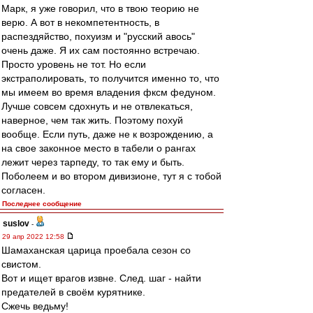
Марк, я уже говорил, что в твою теорию не
верю. А вот в некомпетентность, в
распездяйство, похуизм и "русский авось"
очень даже. Я их сам постоянно встречаю.
Просто уровень не тот. Но если
экстраполировать, то получится именно то, что
мы имеем во время владения фксм федуном.
Лучше совсем сдохнуть и не отвлекаться,
наверное, чем так жить. Поэтому похуй
вообще. Если путь, даже не к возрождению, а
на свое законное место в табели о рангах
лежит через тарпеду, то так ему и быть.
Поболеем и во втором дивизионе, тут я с тобой
согласен.
Последнее сообщение
suslov
-
29 апр 2022 12:58
Шамаханская царица проебала сезон со
свистом.
Вот и ищет врагов извне. След. шаг - найти
предателей в своём курятнике.
Сжечь ведьму!