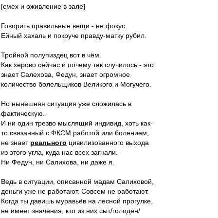
[смех и оживление в зале]
Говорить правильные вещи - не фокус.
Ейный хахаль и покруче правду-матку рубил.
Тройной полупиздец вот в чём.
Как херово сейчас и почему так случилось - это
знает Салехова, Федун, знает огромное
количество болельщиков Великого и Могучего.
Но нынешняя ситуация уже сложилась в
фактическую.
И ни один трезво мыслящий индивид, хоть как-
то связанный с ФКСМ работой или болением,
не знает
реального
цивилизованного выхода
из этого угла, куда нас всех загнали.
Ни Федун, ни Салихова, ни даже я.
Ведь в ситуации, описанной мадам Салиховой,
деньги уже не работают. Совсем не работают.
Когда ты давишь муравьёв на лесной прогулке,
не имеет значения, кто из них сыт/голоден/