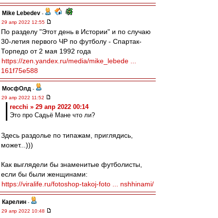
Mike Lebedev
-
29 апр 2022 12:55
По разделу "Этот день в Истории" и по случаю
30-летия первого ЧР по футболу - Спартак-
Торпедо от 2 мая 1992 года
https://zen.yandex.ru/media/mike_lebede ...
161f75e588
МосфОлд
-
29 апр 2022 11:52
recchi » 29 апр 2022 00:14
Это про Садьё Мане что ли?
Здесь раздолье по типажам, приглядись,
может...)))
Как выглядели бы знаменитые футболисты,
если бы были женщинами:
https://viralife.ru/fotoshop-takoj-foto ... nshhinami/
Карелин
-
29 апр 2022 10:48