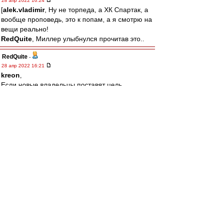
28 апр 2022 16:24
[
alek.vladimir
, Ну не торпеда, а ХК Спартак, а
вообще проповедь, это к попам, а я смотрю на
вещи реально!
RedQuite
, Миллер улыбнулся прочитав это..
RedQuite
-
28 апр 2022 16:21
kreon
,
Если новые владельцы поставят цель
вернуться на вершину вдолгую, никто им
помешать не сможет! Есть только одно условие
- Спартак надо любить больше себя!
alek.vladimir
-
28 апр 2022 16:14
щитаю кощунством проповедовать тут "кто
если не фидун?" без "спасиба что не торпеда"
и "зато он стадион построил"
лео22
-
28 апр 2022 15:55
То что не вспоминают про Эмери, так
выплакано все по нему давно уже.