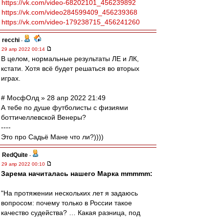
https://vk.com/video-68202101_456239892
https://vk.com/video284599409_456239368
https://vk.com/video-179238715_456241260
recchi
-
29 апр 2022 00:14
В целом, нормальные результаты ЛЕ и ЛК,
кстати. Хотя всё будет решаться во вторых
играх.
# МосфОлд » 28 апр 2022 21:49
А тебе по душе футболисты с физиями
боттичеллевской Венеры?
----
Это про Садьё Мане что ли?))))
RedQuite
-
29 апр 2022 00:10
Зарема начиталась нашего Марка mmmmm:
"На протяжении нескольких лет я задаюсь
вопросом: почему только в России такое
качество судейства? … Какая разница, под