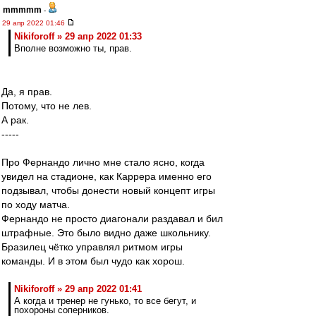
mmmmm
-
29 апр 2022 01:46
Nikiforoff » 29 апр 2022 01:33
Вполне возможно ты, прав.
Да, я прав.
Потому, что не лев.
А рак.
-----
Про Фернандо лично мне стало ясно, когда
увидел на стадионе, как Каррера именно его
подзывал, чтобы донести новый концепт игры
по ходу матча.
Фернандо не просто диагонали раздавал и бил
штрафные. Это было видно даже школьнику.
Бразилец чётко управлял ритмом игры
команды. И в этом был чудо как хорош.
Nikiforoff » 29 апр 2022 01:41
А когда и тренер не гунько, то все бегут, и
похороны соперников.