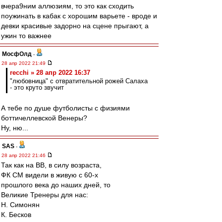
вчера9ним аллюзиям, то это как сходить
поужинать в кабак с хорошим варьете - вроде и
девки красивые задорно на сцене прыгают, а
ужин то важнее
МосфОлд
-
28 апр 2022 21:49
recchi » 28 апр 2022 16:37
"любовница" с отвратительной рожей Салаха
- это круто звучит
А тебе по душе футболисты с физиями
боттичеллевской Венеры?
Ну, ню...
SAS
-
28 апр 2022 21:46
Так как на ВВ, в силу возраста,
ФК СМ видели в живую с 60-х
прошлого века до наших дней, то
Великие Тренеры для нас:
Н. Симонян
К. Бесков