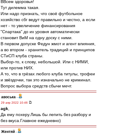
ВВсем здоровья!
Тут дилемма такая.
Или надо признать, что своё футбольное
хозяйство сбг ведут правильно и честно, а если
нет - то увеличение финансирования
"Спартака" до их уровня автоматически
становит ВиМ на одну доску с ними.
В первом допуске Федун жмот и агент влияния,
а во втором - хранитель традиций и принципов
СТиСП клуба страны.
Выбор-то, к слову, небольшой. Или с НИМИ,
или против НИХ.
А то, что в грёзах любого клуба титулы, трофеи
и звёздочки, так это изначально не криминал.
Вопрос выбора средств сбычи мечт.
авоська
-
29 апр 2022 10:46
agk
,
Да ему похеру.Лишь бы лепить без разбору и
без вкуса.Главное ежедневно)
Жентяй
-