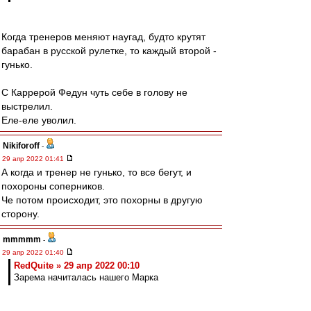
Когда тренеров меняют наугад, будто крутят
барабан в русской рулетке, то каждый второй -
гунько.
С Каррерой Федун чуть себе в голову не
выстрелил.
Еле-еле уволил.
Nikiforoff
-
29 апр 2022 01:41
А когда и тренер не гунько, то все бегут, и
похороны соперников.
Че потом происходит, это похорны в другую
сторону.
mmmmm
-
29 апр 2022 01:40
RedQuite » 29 апр 2022 00:10
Зарема начиталась нашего Марка