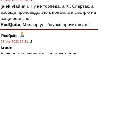
28 апр 2022 16:24
[
alek.vladimir
, Ну не торпеда, а ХК Спартак, а
вообще проповедь, это к попам, а я смотрю на
вещи реально!
RedQuite
, Миллер улыбнулся прочитав это..
RedQuite
-
28 апр 2022 16:21
kreon
,
Если новые владельцы поставят цель
вернуться на вершину вдолгую, никто им
помешать не сможет! Есть только одно условие
- Спартак надо любить больше себя!
alek.vladimir
-
28 апр 2022 16:14
щитаю кощунством проповедовать тут "кто
если не фидун?" без "спасиба что не торпеда"
и "зато он стадион построил"
лео22
-
28 апр 2022 15:55
То что не вспоминают про Эмери, так
выплакано все по нему давно уже.