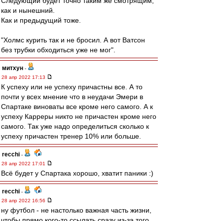
Следующий будет точно таким же смотрящим,
как и нынешний.
Как и предыдущий тоже.
"Холмс курить так и не бросил. А вот Ватсон
без трубки обходиться уже не мог".
митхун
-
28 апр 2022 17:13
К успеху или не успеху причастны все. А то
почти у всех мнение что в неудачи Эмери в
Спартаке виноваты все кроме него самого. А к
успеху Карреры никто не причастен кроме него
самого. Так уже надо определиться сколько к
успеху причастен тренер 10% или больше.
recchi
-
28 апр 2022 17:01
Всё будет у Спартака хорошо, хватит паники :)
recchi
-
28 апр 2022 16:56
ну футбол - не настолько важная часть жизни,
чтобы прямо кого-то ссылать сразу из-за того,