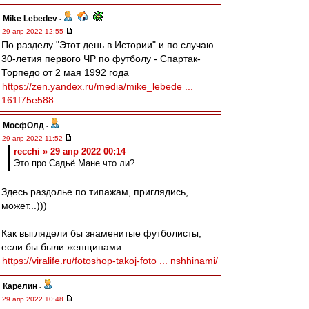
Mike Lebedev
-
29 апр 2022 12:55
По разделу "Этот день в Истории" и по случаю
30-летия первого ЧР по футболу - Спартак-
Торпедо от 2 мая 1992 года
https://zen.yandex.ru/media/mike_lebede ...
161f75e588
МосфОлд
-
29 апр 2022 11:52
recchi » 29 апр 2022 00:14
Это про Садьё Мане что ли?
Здесь раздолье по типажам, приглядись,
может...)))
Как выглядели бы знаменитые футболисты,
если бы были женщинами:
https://viralife.ru/fotoshop-takoj-foto ... nshhinami/
Карелин
-
29 апр 2022 10:48