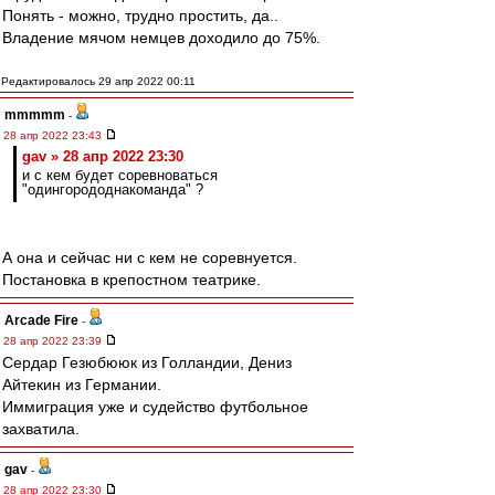
Понять - можно, трудно простить, да..
Владение мячом немцев доходило до 75%.
Редактировалось 29 апр 2022 00:11
mmmmm
-
28 апр 2022 23:43
gav » 28 апр 2022 23:30
и с кем будет соревноваться
"одингорододнакоманда" ?
А она и сейчас ни с кем не соревнуется.
Постановка в крепостном театрике.
Arcade Fire
-
28 апр 2022 23:39
Сердар Гезюбююк из Голландии, Дениз
Айтекин из Германии.
Иммиграция уже и судейство футбольное
захватила.
gav
-
28 апр 2022 23:30