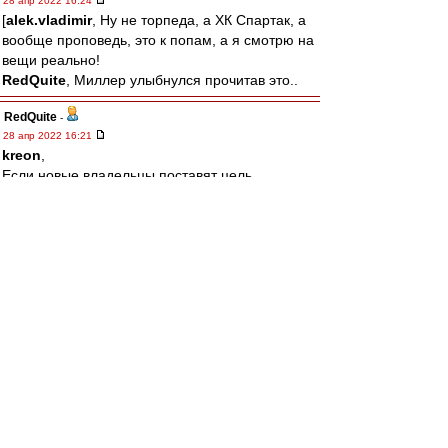
28 апр 2022 16:24
[
alek.vladimir
, Ну не торпеда, а ХК Спартак, а
вообще проповедь, это к попам, а я смотрю на
вещи реально!
RedQuite
, Миллер улыбнулся прочитав это..
RedQuite
-
28 апр 2022 16:21
kreon
,
Если новые владельцы поставят цель
вернуться на вершину вдолгую, никто им
помешать не сможет! Есть только одно условие
- Спартак надо любить больше себя!
alek.vladimir
-
28 апр 2022 16:14
щитаю кощунством проповедовать тут "кто
если не фидун?" без "спасиба что не торпеда"
и "зато он стадион построил"
лео22
-
28 апр 2022 15:55
То что не вспоминают про Эмери, так
выплакано все по нему давно уже.