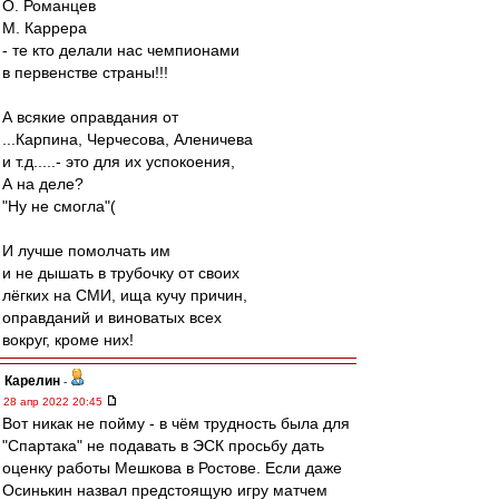
О. Романцев
М. Каррера
- те кто делали нас чемпионами
в первенстве страны!!!
А всякие оправдания от
...Карпина, Черчесова, Аленичева
и т.д.....- это для их успокоения,
А на деле?
"Ну не смогла"(
И лучше помолчать им
и не дышать в трубочку от своих
лёгких на СМИ, ища кучу причин,
оправданий и виноватых всех
вокруг, кроме них!
Карелин
-
28 апр 2022 20:45
Вот никак не пойму - в чём трудность была для
"Спартака" не подавать в ЭСК просьбу дать
оценку работы Мешкова в Ростове. Если даже
Осинькин назвал предстоящую игру матчем