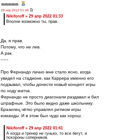
mmmmm
-
29 апр 2022 01:46
Nikiforoff » 29 апр 2022 01:33
Вполне возможно ты, прав.
Да, я прав.
Потому, что не лев.
А рак.
-----
Про Фернандо лично мне стало ясно, когда
увидел на стадионе, как Каррера именно его
подзывал, чтобы донести новый концепт игры
по ходу матча.
Фернандо не просто диагонали раздавал и бил
штрафные. Это было видно даже школьнику.
Бразилец чётко управлял ритмом игры
команды. И в этом был чудо как хорош.
Nikiforoff » 29 апр 2022 01:41
А когда и тренер не гунько, то все бегут, и
похороны соперников.