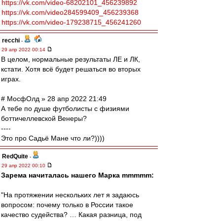
https://vk.com/video-68202101_456239892
https://vk.com/video284599409_456239368
https://vk.com/video-179238715_456241260
recchi
-
29 апр 2022 00:14
В целом, нормальные результаты ЛЕ и ЛК,
кстати. Хотя всё будет решаться во вторых
играх.
# МосфОлд » 28 апр 2022 21:49
А тебе по душе футболисты с физиями
боттичеллевской Венеры?
----
Это про Садьё Мане что ли?))))
RedQuite
-
29 апр 2022 00:10
Зарема начиталась нашего Марка mmmmm:
"На протяжении нескольких лет я задаюсь
вопросом: почему только в России такое
качество судейства? … Какая разница, под