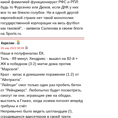
какой фамилией функционирует РФС и РПЛ:
будь то Фурсенко или Дюков, если ДНК у них
все то же блекло-голубое. Ни в одной другой
европейской стране нет такой монополии
государственной корпорации на весь футбол
как таковой", - заявила Салихова в своем блоге
на Sports.ru.
Карелин
-
29 апр 2022 00:09
Наши в полуфиналах ЕК.
Тиль - 89 минут, Хендрикс - вышел на 82-й +
ЖК в победном (3:2) матче дома против
"Марселя".
Крал - запас в домашнем поражении (1:2) от
"Айнтрахта".
"Лейпциг" смог только один раз пробить бетон
от "Рейнджерс". Любопытно будет посмотреть,
смогут ли они, играющие уже на ободах,
выстоять в Глазго, когда хозяев погонят вперёд
трибуны и счёт.
Непривычно было видеть шотландцев (!),
сгрудившихся вдесятером в своей трети.