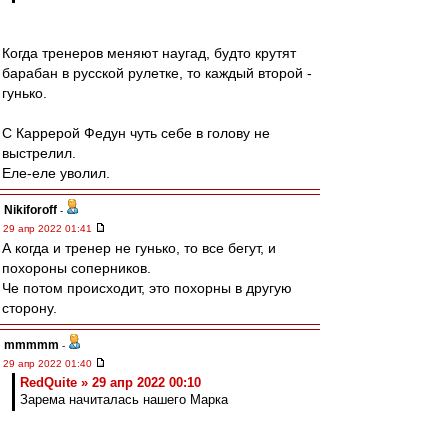
Когда тренеров меняют наугад, будто крутят
барабан в русской рулетке, то каждый второй -
гунько.
С Каррерой Федун чуть себе в голову не
выстрелил.
Еле-еле уволил.
Nikiforoff
-
29 апр 2022 01:41
А когда и тренер не гунько, то все бегут, и
похороны соперников.
Че потом происходит, это похорны в другую
сторону.
mmmmm
-
29 апр 2022 01:40
RedQuite » 29 апр 2022 00:10
Зарема начиталась нашего Марка