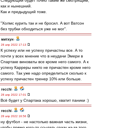
Следующий будет точно таким же смотрящим,
как и нынешний.
Как и предыдущий тоже.
"Холмс курить так и не бросил. А вот Ватсон
без трубки обходиться уже не мог".
митхун
-
28 апр 2022 17:13
К успеху или не успеху причастны все. А то
почти у всех мнение что в неудачи Эмери в
Спартаке виноваты все кроме него самого. А к
успеху Карреры никто не причастен кроме него
самого. Так уже надо определиться сколько к
успеху причастен тренер 10% или больше.
recchi
-
28 апр 2022 17:01
Всё будет у Спартака хорошо, хватит паники :)
recchi
-
28 апр 2022 16:56
ну футбол - не настолько важная часть жизни,
чтобы прямо кого-то ссылать сразу из-за того,