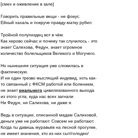
[смех и оживление в зале]
Говорить правильные вещи - не фокус.
Ейный хахаль и покруче правду-матку рубил.
Тройной полупиздец вот в чём.
Как херово сейчас и почему так случилось - это
знает Салехова, Федун, знает огромное
количество болельщиков Великого и Могучего.
Но нынешняя ситуация уже сложилась в
фактическую.
И ни один трезво мыслящий индивид, хоть как-
то связанный с ФКСМ работой или болением,
не знает
реального
цивилизованного выхода
из этого угла, куда нас всех загнали.
Ни Федун, ни Салихова, ни даже я.
Ведь в ситуации, описанной мадам Салиховой,
деньги уже не работают. Совсем не работают.
Когда ты давишь муравьёв на лесной прогулке,
не имеет значения, кто из них сыт/голоден/