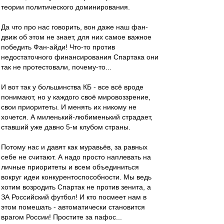
теории политического доминирования.
Да что про нас говорить, вон даже наш фан-
движ об этом не знает, для них самое важное
победить Фан-айди! Что-то против
недостаточного финансирования Спартака они
так не протестовали, почему-то...
И вот так у большинства КБ - все всё вроде
понимают, но у каждого своё мировоззрение,
свои приоритеты. И менять их никому не
хочется. А миленький-любименький страдает,
ставший уже давно 5-м клубом страны.
Потому нас и давят как муравьёв, за равных
себе не считают. А надо просто наплевать на
личные приоритеты и всем объединиться
вокруг идеи конкурентоспособности. Мы ведь
хотим возродить Спартак не против зенита, а
ЗА Российский футбол! И кто посмеет нам в
этом помешать - автоматически становится
врагом России! Простите за пафос...