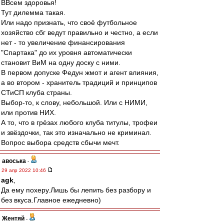
ВВсем здоровья!
Тут дилемма такая.
Или надо признать, что своё футбольное
хозяйство сбг ведут правильно и честно, а если
нет - то увеличение финансирования
"Спартака" до их уровня автоматически
становит ВиМ на одну доску с ними.
В первом допуске Федун жмот и агент влияния,
а во втором - хранитель традиций и принципов
СТиСП клуба страны.
Выбор-то, к слову, небольшой. Или с НИМИ,
или против НИХ.
А то, что в грёзах любого клуба титулы, трофеи
и звёздочки, так это изначально не криминал.
Вопрос выбора средств сбычи мечт.
авоська
-
29 апр 2022 10:46
agk
,
Да ему похеру.Лишь бы лепить без разбору и
без вкуса.Главное ежедневно)
Жентяй
-