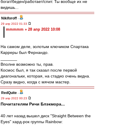
богат/беден/работает/спит. Ты вообще их не
видишь...
Nikiforoff
-
29 апр 2022 01:33
mmmmm » 28 апр 2022 10:08
На самом деле, золотым ключиком Спартака
Карреры был Фернандо.
_______
Вполне возможно ты, прав.
Космос был, я так сказал после первой
диагональки, которая, на стадио очень видна.
Сразу видно, когда с мячом мастер.
RedQuite
-
29 апр 2022 00:23
Почитателям Ричи Блэкмора...
40 лет назад вышел диск "Straight Between the
Eyes" хард-рок группы Rainbow: