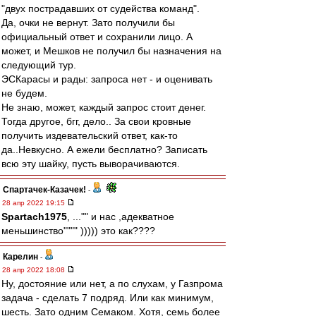
"двух пострадавших от судейства команд".
Да, очки не вернут. Зато получили бы
официальный ответ и сохранили лицо. А
может, и Мешков не получил бы назначения на
следующий тур.
ЭСКарасы и рады: запроса нет - и оценивать
не будем.
Не знаю, может, каждый запрос стоит денег.
Тогда другое, бгг, дело.. За свои кровные
получить издевательский ответ, как-то
да..Невкусно. А ежели бесплатно? Записать
всю эту шайку, пусть выворачиваются.
Спартачек-Казачек!
-
28 апр 2022 19:15
Spartach1975
, ..."" и нас ,адекватное
меньшинство"""" ))))) это как????
Карелин
-
28 апр 2022 18:08
Ну, достояние или нет, а по слухам, у Газпрома
задача - сделать 7 подряд. Или как минимум,
шесть. Зато одним Семаком. Хотя, семь более