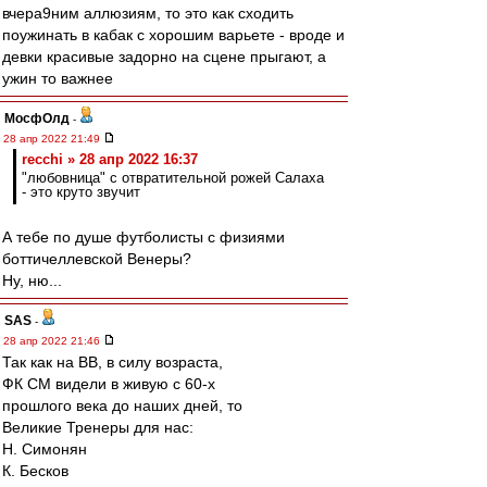
вчера9ним аллюзиям, то это как сходить
поужинать в кабак с хорошим варьете - вроде и
девки красивые задорно на сцене прыгают, а
ужин то важнее
МосфОлд
-
28 апр 2022 21:49
recchi » 28 апр 2022 16:37
"любовница" с отвратительной рожей Салаха
- это круто звучит
А тебе по душе футболисты с физиями
боттичеллевской Венеры?
Ну, ню...
SAS
-
28 апр 2022 21:46
Так как на ВВ, в силу возраста,
ФК СМ видели в живую с 60-х
прошлого века до наших дней, то
Великие Тренеры для нас:
Н. Симонян
К. Бесков