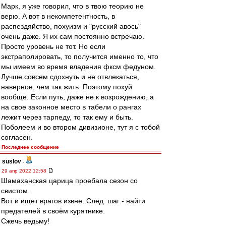
Марк, я уже говорил, что в твою теорию не
верю. А вот в некомпетентность, в
распездяйство, похуизм и "русский авось"
очень даже. Я их сам постоянно встречаю.
Просто уровень не тот. Но если
экстраполировать, то получится именно то, что
мы имеем во время владения фксм федуном.
Лучше совсем сдохнуть и не отвлекаться,
наверное, чем так жить. Поэтому похуй
вообще. Если путь, даже не к возрождению, а
на свое законное место в табели о рангах
лежит через тарпеду, то так ему и быть.
Поболеем и во втором дивизионе, тут я с тобой
согласен.
Последнее сообщение
suslov
-
29 апр 2022 12:58
Шамаханская царица проебала сезон со
свистом.
Вот и ищет врагов извне. След. шаг - найти
предателей в своём курятнике.
Сжечь ведьму!