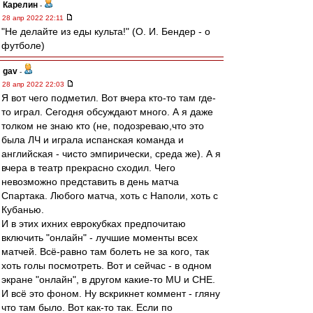
Карелин
-
28 апр 2022 22:11
"Не делайте из еды культа!" (О. И. Бендер - о
футболе)
gav
-
28 апр 2022 22:03
Я вот чего подметил. Вот вчера кто-то там где-
то играл. Сегодня обсуждают много. А я даже
толком не знаю кто (не, подозреваю,что это
была ЛЧ и играла испанская команда и
английская - чисто эмпирически, среда же). А я
вчера в театр прекрасно сходил. Чего
невозможно представить в день матча
Спартака. Любого матча, хоть с Наполи, хоть с
Кубанью.
И в этих ихних еврокубках предпочитаю
включить "онлайн" - лучшие моменты всех
матчей. Всё-равно там болеть не за кого, так
хоть голы посмотреть. Вот и сейчас - в одном
экране "онлайн", в другом какие-то MU и CHE.
И всё это фоном. Ну вскрикнет коммент - гляну
что там было. Вот как-то так. Если по