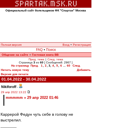
Официальный сайт болельщиков ФК "Спартак" Москва
Полная версия
Вход
•
Регистрация
FAQ
•
Поиск
Общение на сайте
Гостевая книга ВВ
»
Пред. тема
|
След. тема
Страница
3
из
60
[ Сообщений: 2967 ]
На страницу
Пред.
1
,
2
,
3
,
4
,
5
,
6
...
60
След.
Начать новую тему
Добавить
Версия для печати
01.04.2022 - 30.04.2022
Nikiforoff
-
29 апр 2022 13:22
mmmmm » 29 апр 2022 01:46
Каррерой Федун чуть себе в голову не
выстрелил.
_______