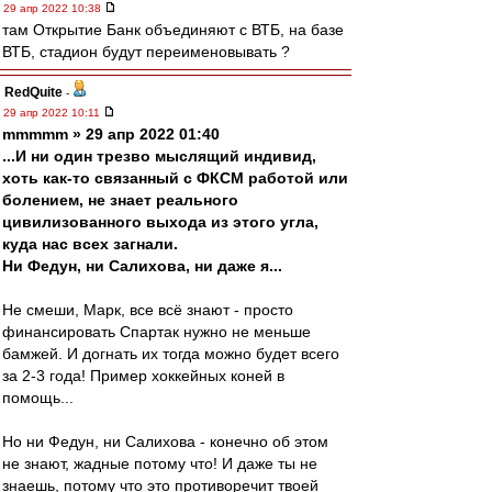
29 апр 2022 10:38
там Открытие Банк объединяют с ВТБ, на базе
ВТБ, стадион будут переименовывать ?
RedQuite
-
29 апр 2022 10:11
mmmmm » 29 апр 2022 01:40
...И ни один трезво мыслящий индивид,
хоть как-то связанный с ФКСМ работой или
болением, не знает реального
цивилизованного выхода из этого угла,
куда нас всех загнали.
Ни Федун, ни Салихова, ни даже я...
Не смеши, Марк, все всё знают - просто
финансировать Спартак нужно не меньше
бамжей. И догнать их тогда можно будет всего
за 2-3 года! Пример хоккейных коней в
помощь...
Но ни Федун, ни Салихова - конечно об этом
не знают, жадные потому что! И даже ты не
знаешь, потому что это противоречит твоей