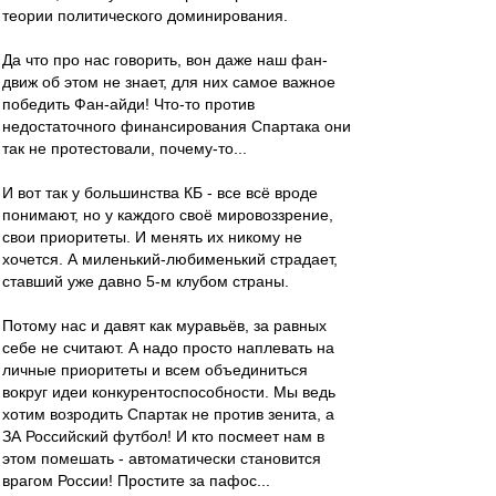
теории политического доминирования.
Да что про нас говорить, вон даже наш фан-
движ об этом не знает, для них самое важное
победить Фан-айди! Что-то против
недостаточного финансирования Спартака они
так не протестовали, почему-то...
И вот так у большинства КБ - все всё вроде
понимают, но у каждого своё мировоззрение,
свои приоритеты. И менять их никому не
хочется. А миленький-любименький страдает,
ставший уже давно 5-м клубом страны.
Потому нас и давят как муравьёв, за равных
себе не считают. А надо просто наплевать на
личные приоритеты и всем объединиться
вокруг идеи конкурентоспособности. Мы ведь
хотим возродить Спартак не против зенита, а
ЗА Российский футбол! И кто посмеет нам в
этом помешать - автоматически становится
врагом России! Простите за пафос...