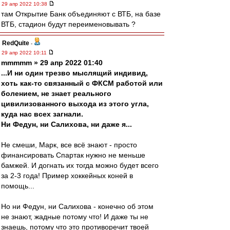
29 апр 2022 10:38
там Открытие Банк объединяют с ВТБ, на базе
ВТБ, стадион будут переименовывать ?
RedQuite
-
29 апр 2022 10:11
mmmmm » 29 апр 2022 01:40
...И ни один трезво мыслящий индивид,
хоть как-то связанный с ФКСМ работой или
болением, не знает реального
цивилизованного выхода из этого угла,
куда нас всех загнали.
Ни Федун, ни Салихова, ни даже я...
Не смеши, Марк, все всё знают - просто
финансировать Спартак нужно не меньше
бамжей. И догнать их тогда можно будет всего
за 2-3 года! Пример хоккейных коней в
помощь...
Но ни Федун, ни Салихова - конечно об этом
не знают, жадные потому что! И даже ты не
знаешь, потому что это противоречит твоей