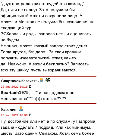
"двух пострадавших от судейства команд".
Да, очки не вернут. Зато получили бы
официальный ответ и сохранили лицо. А
может, и Мешков не получил бы назначения на
следующий тур.
ЭСКарасы и рады: запроса нет - и оценивать
не будем.
Не знаю, может, каждый запрос стоит денег.
Тогда другое, бгг, дело.. За свои кровные
получить издевательский ответ, как-то
да..Невкусно. А ежели бесплатно? Записать
всю эту шайку, пусть выворачиваются.
Спартачек-Казачек!
-
28 апр 2022 19:15
Spartach1975
, ..."" и нас ,адекватное
меньшинство"""" ))))) это как????
Карелин
-
28 апр 2022 18:08
Ну, достояние или нет, а по слухам, у Газпрома
задача - сделать 7 подряд. Или как минимум,
шесть. Зато одним Семаком. Хотя, семь более