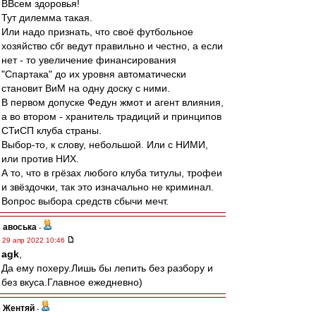
ВВсем здоровья!
Тут дилемма такая.
Или надо признать, что своё футбольное
хозяйство сбг ведут правильно и честно, а если
нет - то увеличение финансирования
"Спартака" до их уровня автоматически
становит ВиМ на одну доску с ними.
В первом допуске Федун жмот и агент влияния,
а во втором - хранитель традиций и принципов
СТиСП клуба страны.
Выбор-то, к слову, небольшой. Или с НИМИ,
или против НИХ.
А то, что в грёзах любого клуба титулы, трофеи
и звёздочки, так это изначально не криминал.
Вопрос выбора средств сбычи мечт.
авоська
-
29 апр 2022 10:46
agk
,
Да ему похеру.Лишь бы лепить без разбору и
без вкуса.Главное ежедневно)
Жентяй
-