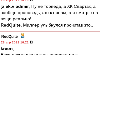
28 апр 2022 16:24
[
alek.vladimir
, Ну не торпеда, а ХК Спартак, а
вообще проповедь, это к попам, а я смотрю на
вещи реально!
RedQuite
, Миллер улыбнулся прочитав это..
RedQuite
-
28 апр 2022 16:21
kreon
,
Если новые владельцы поставят цель
вернуться на вершину вдолгую, никто им
помешать не сможет! Есть только одно условие
- Спартак надо любить больше себя!
alek.vladimir
-
28 апр 2022 16:14
щитаю кощунством проповедовать тут "кто
если не фидун?" без "спасиба что не торпеда"
и "зато он стадион построил"
лео22
-
28 апр 2022 15:55
То что не вспоминают про Эмери, так
выплакано все по нему давно уже.