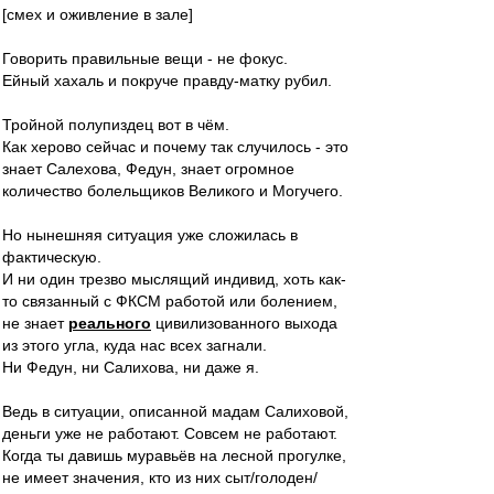
[смех и оживление в зале]
Говорить правильные вещи - не фокус.
Ейный хахаль и покруче правду-матку рубил.
Тройной полупиздец вот в чём.
Как херово сейчас и почему так случилось - это
знает Салехова, Федун, знает огромное
количество болельщиков Великого и Могучего.
Но нынешняя ситуация уже сложилась в
фактическую.
И ни один трезво мыслящий индивид, хоть как-
то связанный с ФКСМ работой или болением,
не знает
реального
цивилизованного выхода
из этого угла, куда нас всех загнали.
Ни Федун, ни Салихова, ни даже я.
Ведь в ситуации, описанной мадам Салиховой,
деньги уже не работают. Совсем не работают.
Когда ты давишь муравьёв на лесной прогулке,
не имеет значения, кто из них сыт/голоден/