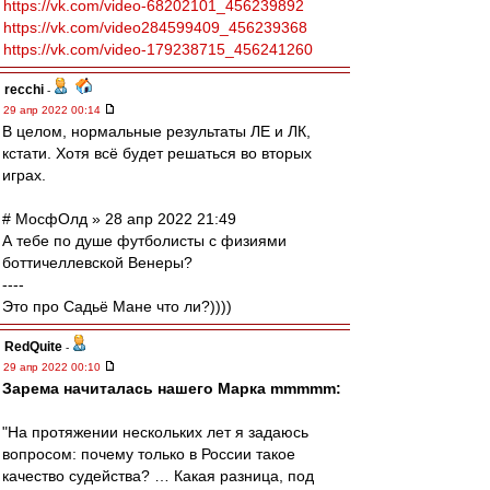
https://vk.com/video-68202101_456239892
https://vk.com/video284599409_456239368
https://vk.com/video-179238715_456241260
recchi
-
29 апр 2022 00:14
В целом, нормальные результаты ЛЕ и ЛК,
кстати. Хотя всё будет решаться во вторых
играх.
# МосфОлд » 28 апр 2022 21:49
А тебе по душе футболисты с физиями
боттичеллевской Венеры?
----
Это про Садьё Мане что ли?))))
RedQuite
-
29 апр 2022 00:10
Зарема начиталась нашего Марка mmmmm:
"На протяжении нескольких лет я задаюсь
вопросом: почему только в России такое
качество судейства? … Какая разница, под