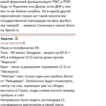
какой фамилией функционирует РФС и РПЛ:
будь то Фурсенко или Дюков, если ДНК у них
все то же блекло-голубое. Ни в одной другой
европейской стране нет такой монополии
государственной корпорации на весь футбол
как таковой", - заявила Салихова в своем блоге
на Sports.ru.
Карелин
-
29 апр 2022 00:09
Наши в полуфиналах ЕК.
Тиль - 89 минут, Хендрикс - вышел на 82-й +
ЖК в победном (3:2) матче дома против
"Марселя".
Крал - запас в домашнем поражении (1:2) от
"Айнтрахта".
"Лейпциг" смог только один раз пробить бетон
от "Рейнджерс". Любопытно будет посмотреть,
смогут ли они, играющие уже на ободах,
выстоять в Глазго, когда хозяев погонят вперёд
трибуны и счёт.
Непривычно было видеть шотландцев (!),
сгрудившихся вдесятером в своей трети.