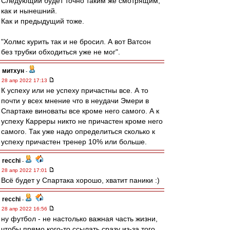
Следующий будет точно таким же смотрящим,
как и нынешний.
Как и предыдущий тоже.
"Холмс курить так и не бросил. А вот Ватсон
без трубки обходиться уже не мог".
митхун
-
28 апр 2022 17:13
К успеху или не успеху причастны все. А то
почти у всех мнение что в неудачи Эмери в
Спартаке виноваты все кроме него самого. А к
успеху Карреры никто не причастен кроме него
самого. Так уже надо определиться сколько к
успеху причастен тренер 10% или больше.
recchi
-
28 апр 2022 17:01
Всё будет у Спартака хорошо, хватит паники :)
recchi
-
28 апр 2022 16:56
ну футбол - не настолько важная часть жизни,
чтобы прямо кого-то ссылать сразу из-за того,