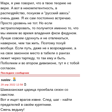
Марк, я уже говорил, что в твою теорию не
верю. А вот в некомпетентность, в
распездяйство, похуизм и "русский авось"
очень даже. Я их сам постоянно встречаю.
Просто уровень не тот. Но если
экстраполировать, то получится именно то, что
мы имеем во время владения фксм федуном.
Лучше совсем сдохнуть и не отвлекаться,
наверное, чем так жить. Поэтому похуй
вообще. Если путь, даже не к возрождению, а
на свое законное место в табели о рангах
лежит через тарпеду, то так ему и быть.
Поболеем и во втором дивизионе, тут я с тобой
согласен.
Последнее сообщение
suslov
-
29 апр 2022 12:58
Шамаханская царица проебала сезон со
свистом.
Вот и ищет врагов извне. След. шаг - найти
предателей в своём курятнике.
Сжечь ведьму!