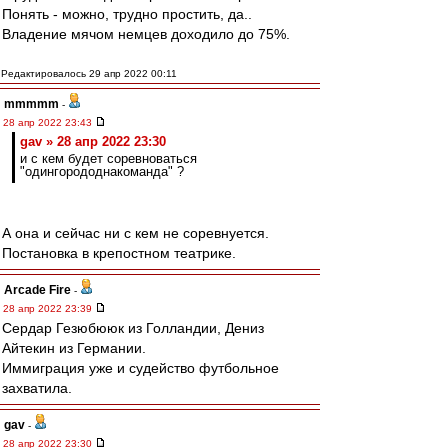
Понять - можно, трудно простить, да..
Владение мячом немцев доходило до 75%.
Редактировалось 29 апр 2022 00:11
mmmmm
-
28 апр 2022 23:43
gav » 28 апр 2022 23:30
и с кем будет соревноваться
"одингорододнакоманда" ?
А она и сейчас ни с кем не соревнуется.
Постановка в крепостном театрике.
Arcade Fire
-
28 апр 2022 23:39
Сердар Гезюбююк из Голландии, Дениз
Айтекин из Германии.
Иммиграция уже и судейство футбольное
захватила.
gav
-
28 апр 2022 23:30