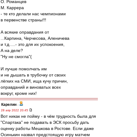
О. Романцев
М. Каррера
- те кто делали нас чемпионами
в первенстве страны!!!
А всякие оправдания от
...Карпина, Черчесова, Аленичева
и т.д.....- это для их успокоения,
А на деле?
"Ну не смогла"(
И лучше помолчать им
и не дышать в трубочку от своих
лёгких на СМИ, ища кучу причин,
оправданий и виноватых всех
вокруг, кроме них!
Карелин
-
28 апр 2022 20:45
Вот никак не пойму - в чём трудность была для
"Спартака" не подавать в ЭСК просьбу дать
оценку работы Мешкова в Ростове. Если даже
Осинькин назвал предстоящую игру матчем