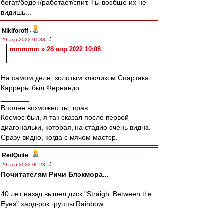
богат/беден/работает/спит. Ты вообще их не
видишь...
Nikiforoff
-
29 апр 2022 01:33
mmmmm » 28 апр 2022 10:08
На самом деле, золотым ключиком Спартака
Карреры был Фернандо.
_______
Вполне возможно ты, прав.
Космос был, я так сказал после первой
диагональки, которая, на стадио очень видна.
Сразу видно, когда с мячом мастер.
RedQuite
-
29 апр 2022 00:23
Почитателям Ричи Блэкмора...
40 лет назад вышел диск "Straight Between the
Eyes" хард-рок группы Rainbow: