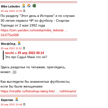
Mike Lebedev
-
29 апр 2022 12:55
По разделу "Этот день в Истории" и по случаю
30-летия первого ЧР по футболу - Спартак-
Торпедо от 2 мая 1992 года
https://zen.yandex.ru/media/mike_lebede ...
161f75e588
МосфОлд
-
29 апр 2022 11:52
recchi » 29 апр 2022 00:14
Это про Садьё Мане что ли?
Здесь раздолье по типажам, приглядись,
может...)))
Как выглядели бы знаменитые футболисты,
если бы были женщинами:
https://viralife.ru/fotoshop-takoj-foto ... nshhinami/
Карелин
-
29 апр 2022 10:48