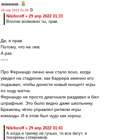
mmmmm
-
29 апр 2022 01:46
Nikiforoff » 29 апр 2022 01:33
Вполне возможно ты, прав.
Да, я прав.
Потому, что не лев.
А рак.
-----
Про Фернандо лично мне стало ясно, когда
увидел на стадионе, как Каррера именно его
подзывал, чтобы донести новый концепт игры
по ходу матча.
Фернандо не просто диагонали раздавал и бил
штрафные. Это было видно даже школьнику.
Бразилец чётко управлял ритмом игры
команды. И в этом был чудо как хорош.
Nikiforoff » 29 апр 2022 01:41
А когда и тренер не гунько, то все бегут, и
похороны соперников.