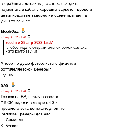
вчера9ним аллюзиям, то это как сходить
поужинать в кабак с хорошим варьете - вроде и
девки красивые задорно на сцене прыгают, а
ужин то важнее
МосфОлд
-
28 апр 2022 21:49
recchi » 28 апр 2022 16:37
"любовница" с отвратительной рожей Салаха
- это круто звучит
А тебе по душе футболисты с физиями
боттичеллевской Венеры?
Ну, ню...
SAS
-
28 апр 2022 21:46
Так как на ВВ, в силу возраста,
ФК СМ видели в живую с 60-х
прошлого века до наших дней, то
Великие Тренеры для нас:
Н. Симонян
К. Бесков