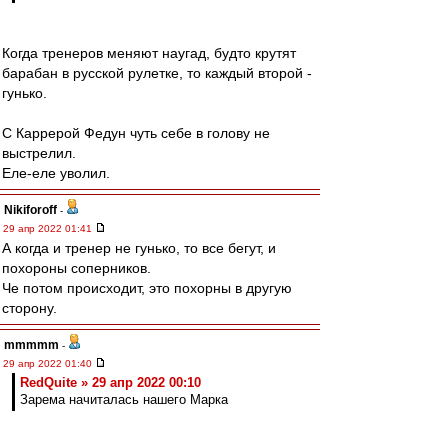
Когда тренеров меняют наугад, будто крутят
барабан в русской рулетке, то каждый второй -
гунько.
С Каррерой Федун чуть себе в голову не
выстрелил.
Еле-еле уволил.
Nikiforoff
-
29 апр 2022 01:41
А когда и тренер не гунько, то все бегут, и
похороны соперников.
Че потом происходит, это похорны в другую
сторону.
mmmmm
-
29 апр 2022 01:40
RedQuite » 29 апр 2022 00:10
Зарема начиталась нашего Марка