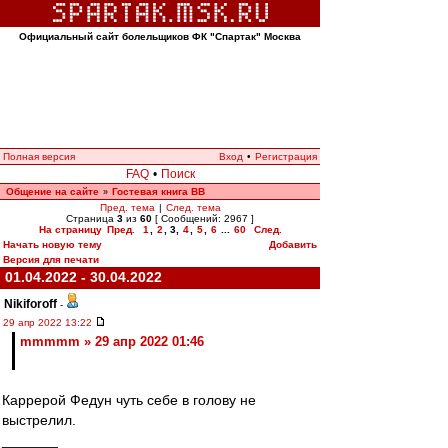
Официальный сайт болельщиков ФК "Спартак" Москва
Полная версия
Вход
•
Регистрация
FAQ
•
Поиск
Общение на сайте
Гостевая книга ВВ
»
Пред. тема
|
След. тема
Страница
3
из
60
[ Сообщений: 2967 ]
На страницу
Пред.
1
,
2
,
3
,
4
,
5
,
6
...
60
След.
Начать новую тему
Добавить
Версия для печати
01.04.2022 - 30.04.2022
Nikiforoff
-
29 апр 2022 13:22
mmmmm » 29 апр 2022 01:46
Каррерой Федун чуть себе в голову не
выстрелил.
_______