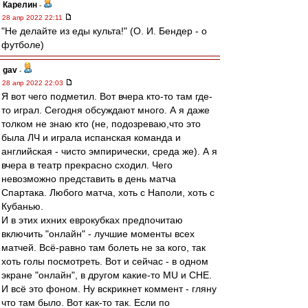
Карелин
-
28 апр 2022 22:11
"Не делайте из еды культа!" (О. И. Бендер - о
футболе)
gav
-
28 апр 2022 22:03
Я вот чего подметил. Вот вчера кто-то там где-
то играл. Сегодня обсуждают много. А я даже
толком не знаю кто (не, подозреваю,что это
была ЛЧ и играла испанская команда и
английская - чисто эмпирически, среда же). А я
вчера в театр прекрасно сходил. Чего
невозможно представить в день матча
Спартака. Любого матча, хоть с Наполи, хоть с
Кубанью.
И в этих ихних еврокубках предпочитаю
включить "онлайн" - лучшие моменты всех
матчей. Всё-равно там болеть не за кого, так
хоть голы посмотреть. Вот и сейчас - в одном
экране "онлайн", в другом какие-то MU и CHE.
И всё это фоном. Ну вскрикнет коммент - гляну
что там было. Вот как-то так. Если по