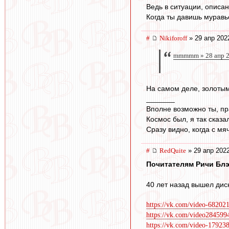
Ведь в ситуации, описа
Когда ты давишь муравьё
#
Nikiforoff
» 29 апр 202
mmmmm » 28 апр 2
На самом деле, золоты
_______
Вполне возможно ты, пр
Космос был, я так сказа
Сразу видно, когда с мя
#
RedQuite
» 29 апр 2022
Почитателям Ричи Блэ
40 лет назад вышел диск
https://vk.com/video-6820
https://vk.com/video28459
https://vk.com/video-1792