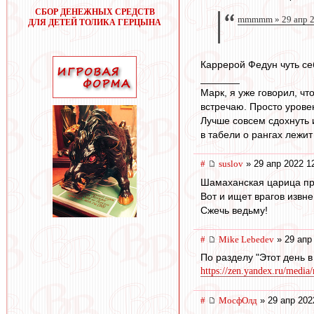
СБОР ДЕНЕЖНЫХ СРЕДСТВ
mmmmm » 29 апр 2
ДЛЯ ДЕТЕЙ ТОЛИКА ГЕРЦЫНА
Каррерой Федун чуть се
_______
Марк, я уже говорил, чт
встречаю. Просто урове
Лучше совсем сдохнуть и
в табели о рангах лежит
#
suslov
» 29 апр 2022 1
Шамаханская царица пр
Вот и ищет врагов извне
Сжечь ведьму!
#
Mike Lebedev
» 29 апр
По разделу "Этот день в
https://zen.yandex.ru/media
#
МосфОлд
» 29 апр 202