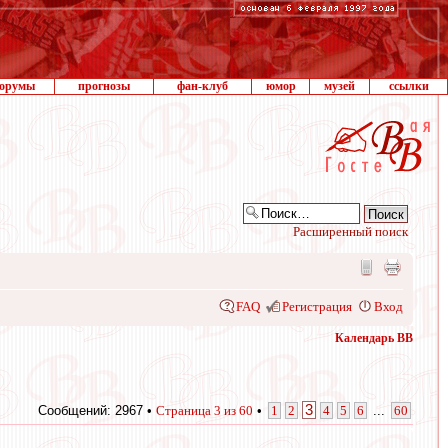
орумы
прогнозы
фан-клуб
юмор
музей
ссылки
Расширенный поиск
FAQ
Регистрация
Вход
Календарь ВВ
3
Сообщений: 2967 •
Страница
3
из
60
•
1
2
4
5
6
...
60