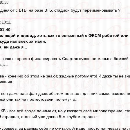
10:38
диняют с ВТБ, на базе ВТБ, стадион будут переименовывать ?
 10:11
01:40
мыслящий индивид, хоть как-то связанный с ФКСМ работой или
куда нас всех загнали.
 ни даже я...
ё знают - просто финансировать Спартак нужно не меньше бамжей. И
ь...
а - конечно об этом не знают, жадные потому что! И даже ты не зн
ования.
, вон даже наш фан-движ об этом не знает, для них самое важное 
а они так не протестовали, почему-то...
 КБ - все всё вроде понимают, но у каждого своё мировоззрение, св
страдает, ставший уже давно 5-м клубом страны.
 муравьёв, за равных себе не считают. А надо просто наплевать на