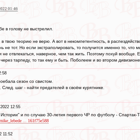
022 01:46
бе в голову не выстрелил.
о в твою теорию не верю. А вот в некомпетентность, в распездяйств
нь не тот. Но если экстраполировать, то получится именно то, чт
 не отвлекаться, наверное, чем так жить. Поэтому похуй вообще. Е
 через тарпеду, то так ему и быть. Поболеем и во втором дивизионе,
2:58
оебала сезон со свистом.
. След. шаг - найти предателей в своём курятнике.
 2022 12:55
 Истории" и по случаю 30-летия первого ЧР по футболу - Спартак-
/mike_lebede ... 161f75e588
2 11:52