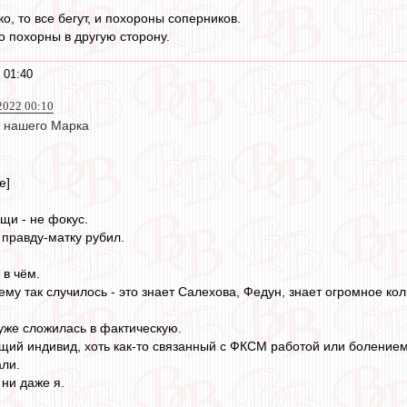
ко, то все бегут, и похороны соперников.
о похорны в другую сторону.
 01:40
2022 00:10
 нашего Марка
е]
щи - не фокус.
 правду-матку рубил.
 в чём.
ему так случилось - это знает Салехова, Федун, знает огромное ко
уже сложилась в фактическую.
щий индивид, хоть как-то связанный с ФКСМ работой или болением
али.
 ни даже я.