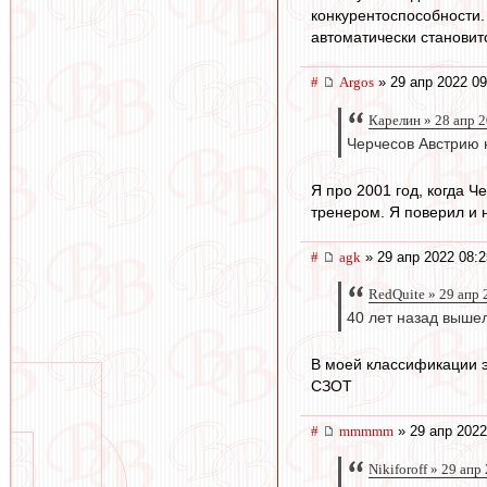
конкурентоспособности.
автоматически становитс
#
Argos
» 29 апр 2022 09
Карелин » 28 апр 
Черчесов Австрию 
Я про 2001 год, когда 
тренером. Я поверил и 
#
agk
» 29 апр 2022 08:2
RedQuite » 29 апр 
40 лет назад вышел
В моей классификации э
СЗОТ
#
mmmmm
» 29 апр 2022
Nikiforoff » 29 апр