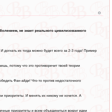
 болением, не знает реального цивилизованного
 догнать их тогда можно будет всего за 2-3 года! Пример
аешь, потому что это противоречит твоей теории
победить Фан-айди! Что-то против недостаточного
ои приоритеты. И менять их никому не хочется. А
 личные приоритеты и всем объединиться вокруг идеи