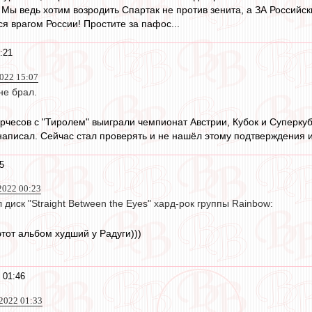
 Мы ведь хотим возродить Спартак не против зенита, а ЗА Российск
я врагом России! Простите за пафос...
:21
2022 15:07
не брал.
Черчесов с "Тиролем" выиграли чемпионат Австрии, Кубок и Суперку
написал. Сейчас стал проверять и не нашёл этому подтверждения из
5
2022 00:23
 диск "Straight Between the Eyes" хард-рок группы Rainbow:
тот альбом худший у Радуги)))
 01:46
 2022 01:33