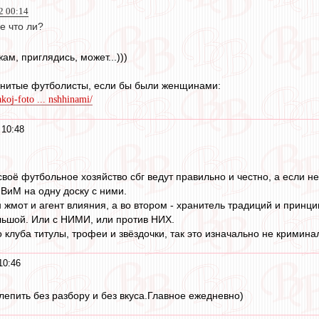
2 00:14
е что ли?
ам, приглядись, может...)))
енитые футболисты, если бы были женщинами:
takoj-foto ... nshhinami/
 10:48
своё футбольное хозяйство сбг ведут правильно и честно, а если н
 ВиМ на одну доску с ними.
 жмот и агент влияния, а во втором - хранитель традиций и принц
ольшой. Или с НИМИ, или против НИХ.
го клуба титулы, трофеи и звёздочки, так это изначально не кримин
10:46
лепить без разбору и без вкуса.Главное ежедневно)