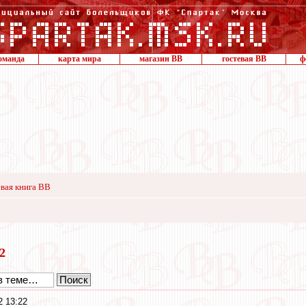
оманда
карта мира
магазин ВВ
гостевая ВВ
ф
вая книга ВВ
22
2 13:22