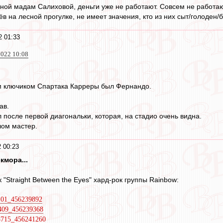
нной мадам Салиховой, деньги уже не работают. Совсем не работаю
в на лесной прогулке, не имеет значения, кто из них сыт/голоден/б
2 01:33
022 10:08
м ключиком Спартака Карреры был Фернандо.
ав.
л после первой диагональки, которая, на стадио очень видна.
чом мастер.
 00:23
кмора...
 "Straight Between the Eyes" хард-рок группы Rainbow:
2101_456239892
9409_456239368
38715_456241260