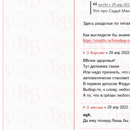
recchi » 29 апр 202
Это про Садьё Ман
Здесь раздолье по типаж
Как выглядели бы знам
https://viralife.ru/fotoshop-
#
Карелин
» 29 апр 2022
ВВсем здоровья!
Тут дилемма такая.
Или надо признать, что 
автоматически становит
В первом допуске Федун
Выбор-то, к слову, неб
А то, что в грёзах любо
#
авоська
» 29 апр 2022 
agk
,
Да ему похеру.Лишь бы 