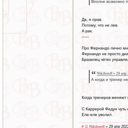
Вполне возможно т
Да, я прав.
Потому, что не лев.
А рак.
-----
Про Фернандо лично мне
Фернандо не просто диа
Бразилец чётко управля
Nikiforoff » 29 апр
А когда и тренер не
Когда тренеров меняют н
С Каррерой Федун чуть 
Еле-еле уволил.
#
Nikiforoff
» 29 апр 202