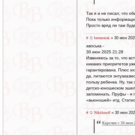
Так я и не писал, что об
Пока только информация 
Просто вряд ли там буде
#
bremensk
» 30 июн 202
авоська -
30 июн 2025 21:28
Извиняюсь за то, что в
никаких приоритетов уж
гарантирована. Плюс их
да, питаются энтузиазм
пользу ребенка. Ну, так
детско-юношеском эшело
запоминать. Пруфы - я 
«вьюношей» итд. Статис
#
Nikiforoff
» 30 июн 202
Карелин » 30 июн 