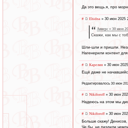
Да это вещь.я, про морн
#
Ehidna
» 30 июн 2025 
Авверс » 30 июн 2
Скажи, как мы с т
Шли-шли и пришли. Нез
Нагенерили контент для
#
Карелин
» 30 июн 2025
Ещё даже не начавшийся 
Редактировалось 30 июн 20
#
Nikiforoff
» 30 июн 202
Надеюсь на этом мы дис
#
Nikiforoff
» 30 июн 202
Больше скажу! Денисов, 
Че бы, не пиздили чемп