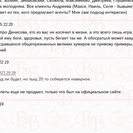
в, Зобнин, Зиньковский, Селихов, Максименко, Дмитриев, Глушенков
а молодняка. Все клиенты Андреева (Макси, Наиль, Селя - бывшие
ает из тех, кого предлагают агенты? Мне сам подход интересен)
5 22:20
про Денисова, кто из вас не косячил в жизни, а это всего лишь игра.
 ему боги, здоровья, пусть бегает так же. А обосраться может кажд
равшихся общепризнанных великих кумиров не привожу примеры, т
чай.
22:19
025 20:39
яд ли будет, но тыщ 20 то соберется наверное.
леты еще не продают, только что был на официальном сайте.
19