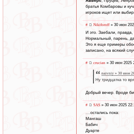
Авверс
, Пруцев, Умяро
братья Комбаровы и куч
игроков ищет или выбир
#
Nikiforoff
» 30 июн 202
И это. Заебали, правда, 
Нормальный, парень, дай
Это я еще примеры обос
записано, на всякий слу
#
crucian
» 30 июн 2025 
naivniy » 30 июн 2
Ну тридцатка то вр
Добрый вечер. Вроде би
#
SAS
» 30 июн 2025 22:
....остались пока:
Мангаш
Бабич
Дуарте