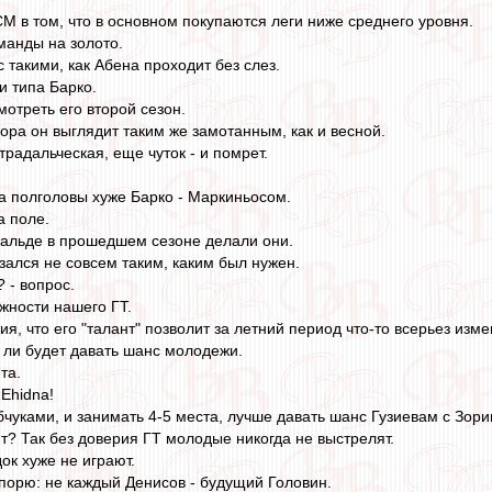
 в том, что в основном покупаются леги ниже среднего уровня.
манды на золото.
 такими, как Абена проходит без слез.
и типа Барко.
мотреть его второй сезон.
ора он выглядит таким же замотанным, как и весной.
страдальческая, еще чуток - и помрет.
на полголовы хуже Барко - Маркиньосом.
а поле.
Угальде в прошедшем сезоне делали они.
азался не совсем таким, каким был нужен.
? - вопрос.
ожности нашего ГТ.
, что его "талант" позволит за летний период что-то всерьез изме
д ли будет давать шанс молодежи.
та.
Ehidna!
бчуками, и занимать 4-5 места, лучше давать шанс Гузиевам с Зор
т? Так без доверия ГТ молодые никогда не выстрелят.
ок хуже не играют.
порю: не каждый Денисов - будущий Головин.