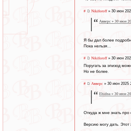
#
Nikiforoff
» 30 июн 202
Авверс » 30 июн 2
Я бы дал более подробн
Пока нельзя...
#
Nikiforoff
» 30 июн 202
Поругать за эпизод мож
Но не более.
#
Авверс
» 30 июн 2025 
Ehidna » 30 июн 2
Откуда ж мне знать про
Версию могу дать. Этот