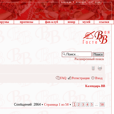
орумы
прогнозы
фан-клуб
юмор
музей
ссылки
Расширенный поиск
FAQ
Регистрация
Вход
Календарь ВВ
1
Сообщений: 2864 •
Страница
1
из
58
•
2
3
4
5
...
58