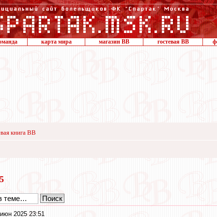
оманда
карта мира
магазин ВВ
гостевая ВВ
ф
вая книга ВВ
25
июн 2025 23:51