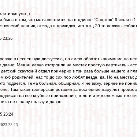
илетился уже ;)
была о том, что матч состоится на стадионе "Спартак" 6 июля в 1
т конский ценник, отсюда и прикидка, что тыщ 20 то должны собрат
5 23:26
стреваю в неспешную дискуссию, но смею обратить внимание на нек
е давно. Мешки давно отстроили на местах простую вертикаль - ест
 детский скаутский отдел примерно в три раза больше нашего и пл
ом к-б родителей, нас то до сих пор любят везде, да. Но на мест
 это подается. Тема больная, обширная. Я не вижу, вернее не пони
не. Там такая тренерская ротация за последние пару лет произош
подписан на все клубные приложения, телеги и молодежные телеги,
тика не в нашу пользу и давно.
5 23:24
2025 23:13