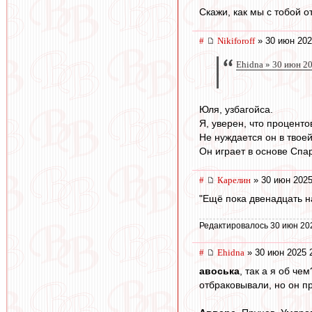
Скажи, как мы с тобой 
#
Nikiforoff
» 30 июн 202
Ehidna » 30 июн 2
Юля, узбагойса.
Я, уверен, что проценто
Не нуждается он в твое
Он играет в основе Спа
#
Карелин
» 30 июн 2025
"Ещё пока двенадцать на
Редактировалось 30 июн 20
#
Ehidna
» 30 июн 2025 
авоська
, так а я об ч
отбраковывали, но он п