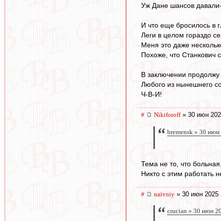
Уж Дане шансов давали
И что еще бросилось в г
Леги в целом гораздо с
Меня это даже нескольк
Похоже, что Станкович 
В заключении продолжу с
Любого из нынешнего со
Ч-В-И!
#
Nikiforoff
» 30 июн 202
bremensk » 30 июн
Тема не то, что больная
Никто с этим работать н
#
naivniy
» 30 июн 2025 
crucian » 30 июн 2