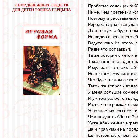
СБОР ДЕНЕЖНЫХ СРЕДСТВ
Проблема селекции ФКСМ
ДЛЯ ДЕТЕЙ ТОЛИКА ГЕРЦЫНА
Ниже, чем претензии ко
Поэтому и расставания с
Изредка случаются удач
Да и то нужно будет пос
На видео с весеннего сб
Видуха как у Игнатова, 
Разве что рот закрыт.
Та же история с легом 
Тоже часто пропадает н
Результат "на троих" с 
Но в итоге результат ок
Что будет в этом сезоне
Такой же вопрос - возм
У меня большие сомнения
И уж тем более, он вря
Разве что в рамках лими
Я полностью согласен с 
Чем покупать Абен с Ря
Хуже Абен сейчас играю
Да и прям-таки на поряд
Единственное с чем пос