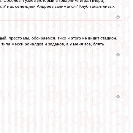
, Соболев, Гузиев (который в товарняке играл вчера),
). У нас селекцией Андреев занимался? Клуб талантливых
ый, просто мы, обсираемся, тихо и этого не видит стадион.
ипа месси роналдов и зиданов, а у меня все, блять