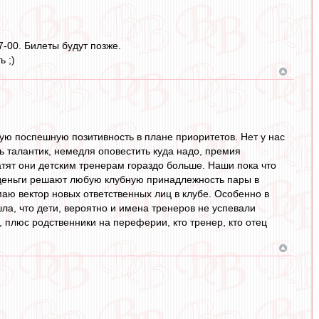
7-00. Билеты будут позже.
ь ;)
ую поспешную позитивность в плане приоритетов. Нет у нас
ь талантик, немедля оповестить куда надо, премия
атят они детским тренерам гораздо больше. Наши пока что
ах деньги решают любую клубную принадлежность пары в
маю вектор новых ответственных лиц в клубе. Особенно в
ла, что дети, вероятно и имена тренеров не успевали
 плюс родственники на переферии, кто тренер, кто отец