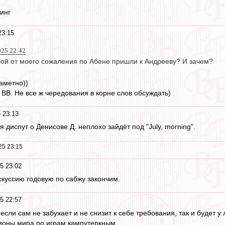
инг
23:15
025 22:42
обой от моего сожаления по Абене пришли к Андрееву? И зачем?
аметно))
 ВВ. Не все ж чередования в корне слов обсуждать)
 23:13
диспут о Денисове Д. неплохо зайдёт под "July, morning".
25 23:15
5 23:02
куссию годовую по сабжу закончим.
5 22:57
если сам не забухает и не снизит к себе требования, так и будет 
ионы мира по играм кампутеркным.