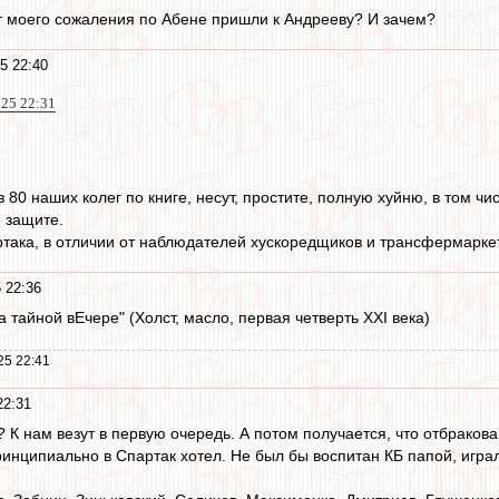
от моего сожаления по Абене пришли к Андрееву? И зачем?
5 22:40
025 22:31
в 80 наших колег по книге, несут, простите, полную хуйню, в том 
й защите.
ртака, в отличии от наблюдателей хускоредщиков и трансфермарке
 22:36
 тайной вЕчере" (Холст, масло, первая четверть XXI века)
25 22:41
22:31
ем? К нам везут в первую очередь. А потом получается, что отбрак
ринципиально в Спартак хотел. Не был бы воспитан КБ папой, игра