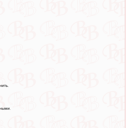
нить.
иными.