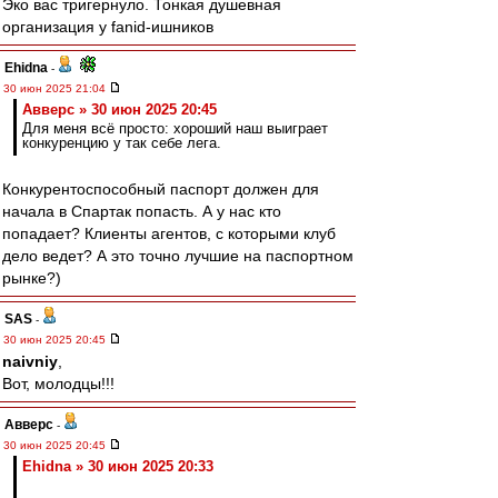
Эко вас тригернуло. Тонкая душевная
организация у fanid-ишников
Ehidna
-
30 июн 2025 21:04
Авверс » 30 июн 2025 20:45
Для меня всё просто: хороший наш выиграет
конкуренцию у так себе лега.
Конкурентоспособный паспорт должен для
начала в Спартак попасть. А у нас кто
попадает? Клиенты агентов, с которыми клуб
дело ведет? А это точно лучшие на паспортном
рынке?)
SAS
-
30 июн 2025 20:45
naivniy
,
Вот, молодцы!!!
Авверс
-
30 июн 2025 20:45
Ehidna » 30 июн 2025 20:33