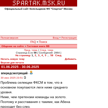
Официальный сайт болельщиков ФК "Спартак" Москва
Полная версия
Вход
•
Регистрация
FAQ
•
Поиск
Общение на сайте
Гостевая книга ВВ
»
Пред. тема
|
След. тема
Страница
1
из
58
[ Сообщений: 2864 ]
На страницу
1
,
2
,
3
,
4
,
5
...
58
След.
Начать новую тему
Добавить
Версия для печати
01.06.2025 - 30.06.2025
впередсмотрящий
-
30 июн 2025 23:51
Проблема селекции ФКСМ в том, что в
основном покупаются леги ниже среднего
уровня.
Ниже, чем претензии команды на золото.
Поэтому и расставания с такими, как Абена
проходит без слез.