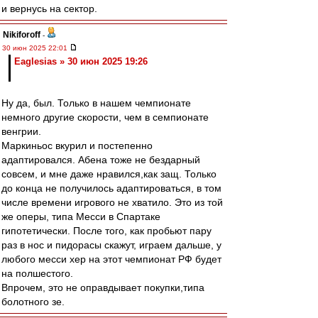
и вернусь на сектор.
Nikiforoff
-
30 июн 2025 22:01
Eaglesias » 30 июн 2025 19:26
Ну да, был. Только в нашем чемпионате
немного другие скорости, чем в семпионате
венгрии.
Маркиньос вкурил и постепенно
адаптировался. Абена тоже не бездарный
совсем, и мне даже нравился,как защ. Только
до конца не получилось адаптироваться, в том
числе времени игрового не хватило. Это из той
же оперы, типа Месси в Спартаке
гипотетически. После того, как пробьют пару
раз в нос и пидорасы скажут, играем дальше, у
любого месси хер на этот чемпионат РФ будет
на полшестого.
Впрочем, это не оправдывает покупки,типа
болотного зе.