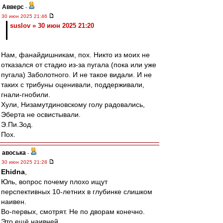
Авверс
-
30 июн 2025 21:46
suslov » 30 июн 2025 21:20
Нам, фанайдишникам, пох. Никто из моих не
отказался от стадио из-за пугала (пока или уже
пугала) Заболотного. И не такое видали. И не
таких с трибуны оценивали, поддерживали,
гнали-гнобили.
Хули, Низамутдиновскому голу радовались,
Эберта не освистывали.
Э.Пи.Зод.
Пох.
авоська
-
30 июн 2025 21:28
Ehidna
,
Юль, вопрос почему плохо ищут
перспективных 10-летних в глубинке слишком
наивен.
Во-первых, смотрят. Не по дворам конечно.
Это ещё наивней.