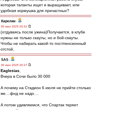
которая таланты ищет и выращивает, или
удобная кормушка для причастных?
Карелин
-
30 июн 2025 20:31
(отдуваясь после ужина)Получается, в клубе
нужны не только скауты, но и бой-скауты.
Чтобы не набирать какой-то постпенсионный
отстой..
SAS
-
30 июн 2025 20:27
Eaglesias
,
Вчера в Сочи было 30 000
А почему на Стадион 6 июля не прийти столько
же....фнд не надо....
А потом удивляемся, что Спартак теряет
зрителя((
Аааааа,дача же важнее?!