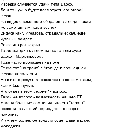
Изредка случаются удачи типа Барко.
Да и то нужно будет посмотреть его второй
сезон.
На видео с весеннего сбора он выглядит таким
же замотанным, как и весной.
Видуха как у Игнатова, страдальческая, еще
чуток - и помрет.
Разве что рот закрыт.
Та же история с легом на полголовы хуже
Барко - Маркиньосом.
Тоже часто пропадает на поле.
Результат "на троих" с Угальде в прошедшем
сезоне делали они.
Но в итоге результат оказался не совсем таким,
каким был нужен.
Что будет в этом сезоне? - вопрос.
Такой же вопрос - возможности нашего ГТ.
У меня большие сомнения, что его "талант"
позволит за летний период что-то всерьез
изменить.
И уж тем более, он вряд ли будет давать шанс
молодежи.