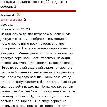
отсюда и прикидка, что тыщ 20 то должны
собрать ;)
bremensk
-
30 июн 2025 23:26
авоська -
30 июн 2025 21:28
Извиняюсь за то, что встреваю в неспешную
дискуссию, но смею обратить внимание на
некую поспешную позитивность в плане
приоритетов. Нет у нас никаких приоритетов
уже давно. Мешки давно отстроили на местах
простую вертикаль - есть талантик, немедля
оповестить куда надо, премия гарантирована.
Плюс их детский скаутский отдел примерно в
три раза больше нашего и платят они детским
тренерам гораздо больше. Наши пока что да,
питаются энтузиазмом к-б родителей, нас то до
сих пор любят везде, да. Но на местах деньги
решают любую клубную принадлежность пары
в пользу ребенка. Ну, так это подается. Тема
больная, обширная. Я не вижу, вернее не
понимаю вектор новых ответственных лиц в