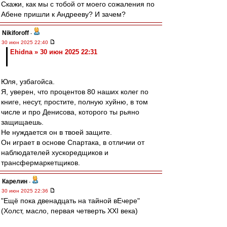
Скажи, как мы с тобой от моего сожаления по
Абене пришли к Андрееву? И зачем?
Nikiforoff
-
30 июн 2025 22:40
Ehidna » 30 июн 2025 22:31
Юля, узбагойса.
Я, уверен, что процентов 80 наших колег по
книге, несут, простите, полную хуйню, в том
числе и про Денисова, которого ты рьяно
защищаешь.
Не нуждается он в твоей защите.
Он играет в основе Спартака, в отличии от
наблюдателей хускоредщиков и
трансфермаркетщиков.
Карелин
-
30 июн 2025 22:36
"Ещё пока двенадцать на тайной вЕчере"
(Холст, масло, первая четверть XXI века)