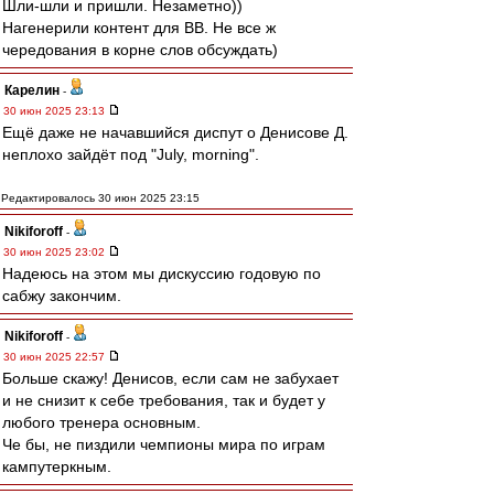
Шли-шли и пришли. Незаметно))
Нагенерили контент для ВВ. Не все ж
чередования в корне слов обсуждать)
Карелин
-
30 июн 2025 23:13
Ещё даже не начавшийся диспут о Денисове Д.
неплохо зайдёт под "July, morning".
Редактировалось 30 июн 2025 23:15
Nikiforoff
-
30 июн 2025 23:02
Надеюсь на этом мы дискуссию годовую по
сабжу закончим.
Nikiforoff
-
30 июн 2025 22:57
Больше скажу! Денисов, если сам не забухает
и не снизит к себе требования, так и будет у
любого тренера основным.
Че бы, не пиздили чемпионы мира по играм
кампутеркным.