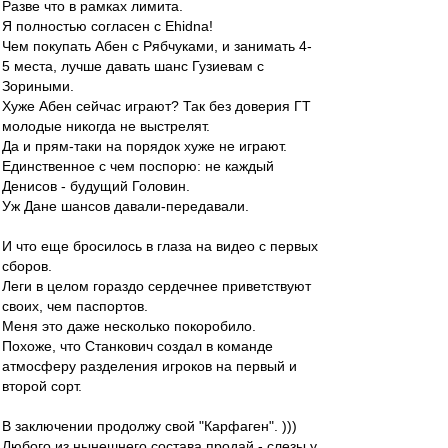
Разве что в рамках лимита.
Я полностью согласен с Ehidna!
Чем покупать Абен с Рябчуками, и занимать 4-
5 места, лучше давать шанс Гузиевам с
Зориными.
Хуже Абен сейчас играют? Так без доверия ГТ
молодые никогда не выстрелят.
Да и прям-таки на порядок хуже не играют.
Единственное с чем поспорю: не каждый
Денисов - будущий Головин.
Уж Дане шансов давали-передавали.
И что еще бросилось в глаза на видео с первых
сборов.
Леги в целом гораздо сердечнее приветствуют
своих, чем паспортов.
Меня это даже несколько покоробило.
Похоже, что Станкович создал в команде
атмосферу разделения игроков на первый и
второй сорт.
В заключении продолжу свой "Карфаген". )))
Любого из нынешнего состава продай - слезы у