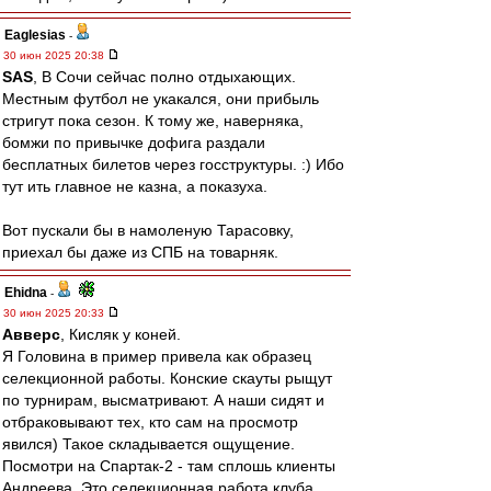
Eaglesias
-
30 июн 2025 20:38
SAS
, В Сочи сейчас полно отдыхающих.
Местным футбол не укакался, они прибыль
стригут пока сезон. К тому же, наверняка,
бомжи по привычке дофига раздали
бесплатных билетов через госструктуры. :) Ибо
тут ить главное не казна, а показуха.
Вот пускали бы в намоленую Тарасовку,
приехал бы даже из СПБ на товарняк.
Ehidna
-
30 июн 2025 20:33
Авверс
, Кисляк у коней.
Я Головина в пример привела как образец
селекционной работы. Конские скауты рыщут
по турнирам, высматривают. А наши сидят и
отбраковывают тех, кто сам на просмотр
явился) Такое складывается ощущение.
Посмотри на Спартак-2 - там сплошь клиенты
Андреева. Это селекционная работа клуба,