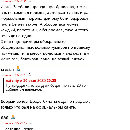
30 июн 2025 22:20
И это. Заебали, правда, про Денисова, кто из
вас не косячил в жизни, а это всего лишь игра.
Нормальный, парень, дай ему боги, здоровья,
пусть бегает так же. А обосраться может
каждый, просто мы, обсираемся, тихо и этого
не видит стадион.
Это я еще примеры обосравшихся
общепризнанных великих кумиров не привожу
примеры, типа месси роналдов и зиданов, а у
меня все, блять записано, на всякий случай.
crucian
-
30 июн 2025 22:19
naivniy » 30 июн 2025 20:39
Ну тридцатка то вряд ли будет, но тыщ 20 то
соберется наверное.
Добрый вечер. Вроде билеты еще не продают,
только что был на официальном сайте.
SAS
-
30 июн 2025 22:19
....остались пока: