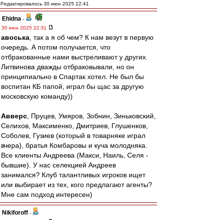
Редактировалось 30 июн 2025 22:41
Ehidna
-
30 июн 2025 22:31
авоська
, так а я об чем? К нам везут в первую
очередь. А потом получается, что
отбракованные нами выстреливают у других.
Литвинова дважды отбраковывали, но он
принципиально в Спартак хотел. Не был бы
воспитан КБ папой, играл бы щас за другую
московскую команду))
Авверс
, Пруцев, Умяров, Зобнин, Зиньковский,
Селихов, Максименко, Дмитриев, Глушенков,
Соболев, Гузиев (который в товарняке играл
вчера), братья Комбаровы и куча молодняка.
Все клиенты Андреева (Макси, Наиль, Селя -
бывшие). У нас селекцией Андреев
занимался? Клуб талантливых игроков ищет
или выбирает из тех, кого предлагают агенты?
Мне сам подход интересен)
Nikiforoff
-