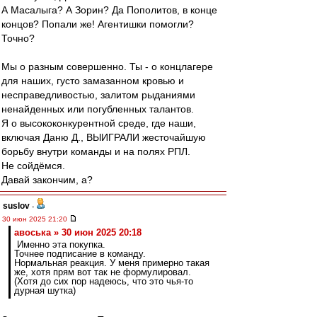
А Масалыга? А Зорин? Да Пополитов, в конце
концов? Попали же! Агентишки помогли?
Точно?
Мы о разным совершенно. Ты - о концлагере
для наших, густо замазанном кровью и
несправедливостью, залитом рыданиями
ненайденных или погубленных талантов.
Я о высококонкурентной среде, где наши,
включая Даню Д., ВЫИГРАЛИ жесточайшую
борьбу внутри команды и на полях РПЛ.
Не сойдёмся.
Давай закончим, а?
suslov
-
30 июн 2025 21:20
авоська » 30 июн 2025 20:18
Именно эта покупка.
Точнее подписание в команду.
Нормальная реакция. У меня примерно такая
же, хотя прям вот так не формулировал.
(Хотя до сих пор надеюсь, что это чья-то
дурная шутка)