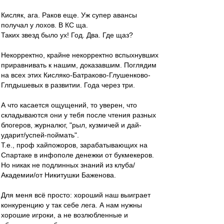
Кисляк, ага. Раков еще. Уж супер авансы
получал у лохов. В КС ща.
Таких звезд было ух! Год. Два. Где щаз?
Некорректно, крайне некорректно вспыхнувших
приравнивать к нашим, доказавшим. Поглядим
на всех этих Кисляко-Батраково-Глушенково-
Глпдышевых в развитии. Года через три.
А что касается ощущений, то уверен, что
складываются они у тебя после чтения разных
блогеров, журналюг, "рыл, кузмичей и дай-
ударит/успей-поймать".
Т.е., проф хайпожоров, зарабатывающих на
Спартаке в инфополе денежки от букмекеров.
Но никак не подлинных знаний из клуба/
Академии/от Никитушки Баженова.
Для меня всё просто: хороший наш выиграет
конкуренцию у так себе лега. А нам нужны
хорошие игроки, а не возлюбленные и