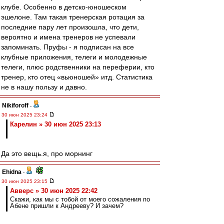
клубе. Особенно в детско-юношеском
эшелоне. Там такая тренерская ротация за
последние пару лет произошла, что дети,
вероятно и имена тренеров не успевали
запоминать. Пруфы - я подписан на все
клубные приложения, телеги и молодежные
телеги, плюс родственники на переферии, кто
тренер, кто отец «вьюношей» итд. Статистика
не в нашу пользу и давно.
Nikiforoff
-
30 июн 2025 23:24
Карелин » 30 июн 2025 23:13
Да это вещь.я, про морнинг
Ehidna
-
30 июн 2025 23:15
Авверс » 30 июн 2025 22:42
Скажи, как мы с тобой от моего сожаления по
Абене пришли к Андрееву? И зачем?