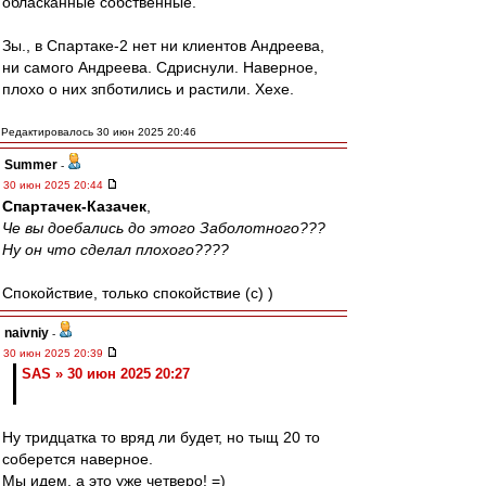
обласканные собственные.
Зы., в Спартаке-2 нет ни клиентов Андреева,
ни самого Андреева. Сдриснули. Наверное,
плохо о них зпботились и растили. Хехе.
Редактировалось 30 июн 2025 20:46
Summer
-
30 июн 2025 20:44
Спартачек-Казачек
,
Че вы доебались до этого Заболотного???
Ну он что сделал плохого????
Спокойствие, только спокойствие (c) )
naivniy
-
30 июн 2025 20:39
SAS » 30 июн 2025 20:27
Ну тридцатка то вряд ли будет, но тыщ 20 то
соберется наверное.
Мы идем, а это уже четверо! =)