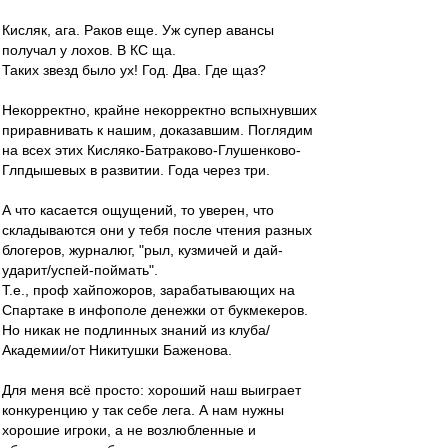
Кисляк, ага. Раков еще. Уж супер авансы
получал у лохов. В КС ща.
Таких звезд было ух! Год. Два. Где щаз?
Некорректно, крайне некорректно вспыхнувших
приравнивать к нашим, доказавшим. Поглядим
на всех этих Кисляко-Батраково-Глушенково-
Глпдышевых в развитии. Года через три.
А что касается ощущений, то уверен, что
складываются они у тебя после чтения разных
блогеров, журналюг, "рыл, кузмичей и дай-
ударит/успей-поймать".
Т.е., проф хайпожоров, зарабатывающих на
Спартаке в инфополе денежки от букмекеров.
Но никак не подлинных знаний из клуба/
Академии/от Никитушки Баженова.
Для меня всё просто: хороший наш выиграет
конкуренцию у так себе лега. А нам нужны
хорошие игроки, а не возлюбленные и