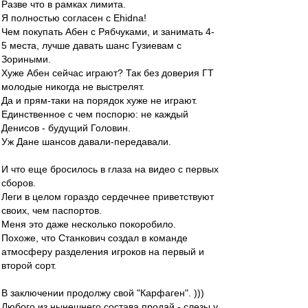
Разве что в рамках лимита.
Я полностью согласен с Ehidna!
Чем покупать Абен с Рябчуками, и занимать 4-
5 места, лучше давать шанс Гузиевам с
Зориными.
Хуже Абен сейчас играют? Так без доверия ГТ
молодые никогда не выстрелят.
Да и прям-таки на порядок хуже не играют.
Единственное с чем поспорю: не каждый
Денисов - будущий Головин.
Уж Дане шансов давали-передавали.
И что еще бросилось в глаза на видео с первых
сборов.
Леги в целом гораздо сердечнее приветствуют
своих, чем паспортов.
Меня это даже несколько покоробило.
Похоже, что Станкович создал в команде
атмосферу разделения игроков на первый и
второй сорт.
В заключении продолжу свой "Карфаген". )))
Любого из нынешнего состава продай - слезы у