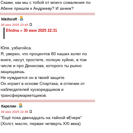
Скажи, как мы с тобой от моего сожаления по
Абене пришли к Андрееву? И зачем?
Nikiforoff
-
30 июн 2025 22:40
Ehidna » 30 июн 2025 22:31
Юля, узбагойса.
Я, уверен, что процентов 80 наших колег по
книге, несут, простите, полную хуйню, в том
числе и про Денисова, которого ты рьяно
защищаешь.
Не нуждается он в твоей защите.
Он играет в основе Спартака, в отличии от
наблюдателей хускоредщиков и
трансфермаркетщиков.
Карелин
-
30 июн 2025 22:36
"Ещё пока двенадцать на тайной вЕчере"
(Холст, масло, первая четверть XXI века)