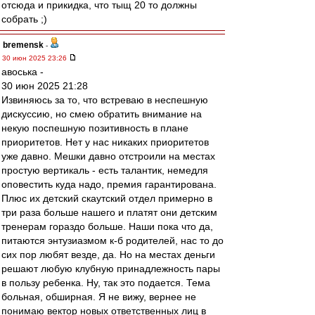
отсюда и прикидка, что тыщ 20 то должны
собрать ;)
bremensk
-
30 июн 2025 23:26
авоська -
30 июн 2025 21:28
Извиняюсь за то, что встреваю в неспешную
дискуссию, но смею обратить внимание на
некую поспешную позитивность в плане
приоритетов. Нет у нас никаких приоритетов
уже давно. Мешки давно отстроили на местах
простую вертикаль - есть талантик, немедля
оповестить куда надо, премия гарантирована.
Плюс их детский скаутский отдел примерно в
три раза больше нашего и платят они детским
тренерам гораздо больше. Наши пока что да,
питаются энтузиазмом к-б родителей, нас то до
сих пор любят везде, да. Но на местах деньги
решают любую клубную принадлежность пары
в пользу ребенка. Ну, так это подается. Тема
больная, обширная. Я не вижу, вернее не
понимаю вектор новых ответственных лиц в