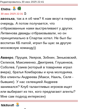
Редактировалось 30 июн 2025 22:41
Ehidna
-
30 июн 2025 22:31
авоська
, так а я об чем? К нам везут в первую
очередь. А потом получается, что
отбракованные нами выстреливают у других.
Литвинова дважды отбраковывали, но он
принципиально в Спартак хотел. Не был бы
воспитан КБ папой, играл бы щас за другую
московскую команду))
Авверс
, Пруцев, Умяров, Зобнин, Зиньковский,
Селихов, Максименко, Дмитриев, Глушенков,
Соболев, Гузиев (который в товарняке играл
вчера), братья Комбаровы и куча молодняка.
Все клиенты Андреева (Макси, Наиль, Селя -
бывшие). У нас селекцией Андреев
занимался? Клуб талантливых игроков ищет
или выбирает из тех, кого предлагают агенты?
Мне сам подход интересен)
Nikiforoff
-