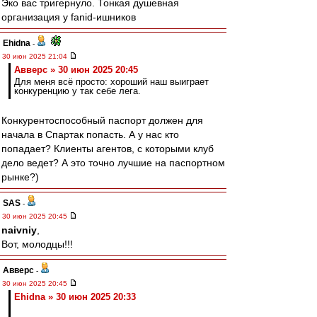
Эко вас тригернуло. Тонкая душевная
организация у fanid-ишников
Ehidna
-
30 июн 2025 21:04
Авверс » 30 июн 2025 20:45
Для меня всё просто: хороший наш выиграет
конкуренцию у так себе лега.
Конкурентоспособный паспорт должен для
начала в Спартак попасть. А у нас кто
попадает? Клиенты агентов, с которыми клуб
дело ведет? А это точно лучшие на паспортном
рынке?)
SAS
-
30 июн 2025 20:45
naivniy
,
Вот, молодцы!!!
Авверс
-
30 июн 2025 20:45
Ehidna » 30 июн 2025 20:33