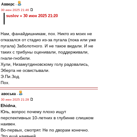
Авверс
-
30 июн 2025 21:46
suslov » 30 июн 2025 21:20
Нам, фанайдишникам, пох. Никто из моих не
отказался от стадио из-за пугала (пока или уже
пугала) Заболотного. И не такое видали. И не
таких с трибуны оценивали, поддерживали,
гнали-гнобили.
Хули, Низамутдиновскому голу радовались,
Эберта не освистывали.
Э.Пи.Зод.
Пох.
авоська
-
30 июн 2025 21:28
Ehidna
,
Юль, вопрос почему плохо ищут
перспективных 10-летних в глубинке слишком
наивен.
Во-первых, смотрят. Не по дворам конечно.
Это ещё наивней.