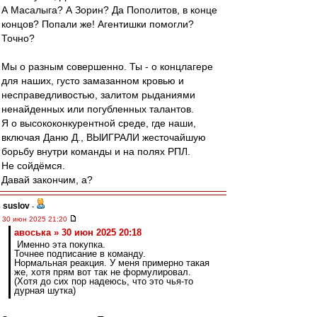
А Масалыга? А Зорин? Да Пополитов, в конце
концов? Попали же! Агентишки помогли?
Точно?
Мы о разным совершенно. Ты - о концлагере
для наших, густо замазанном кровью и
несправедливостью, залитом рыданиями
ненайденных или погубленных талантов.
Я о высококонкурентной среде, где наши,
включая Даню Д., ВЫИГРАЛИ жесточайшую
борьбу внутри команды и на полях РПЛ.
Не сойдёмся.
Давай закончим, а?
suslov
-
30 июн 2025 21:20
авоська » 30 июн 2025 20:18
Именно эта покупка.
Точнее подписание в команду.
Нормальная реакция. У меня примерно такая
же, хотя прям вот так не формулировал.
(Хотя до сих пор надеюсь, что это чья-то
дурная шутка)