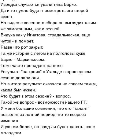
Изредка случаются удачи типа Барко.
Да и то нужно будет посмотреть его второй
сезон.
На видео с весеннего сбора он выглядит таким
же замотанным, как и весной.
Видуха как у Игнатова, страдальческая, еще
чуток - и помрет.
Разве что рот закрыт.
Та же история с легом на полголовы хуже
Барко - Маркиньосом.
Тоже часто пропадает на поле.
Результат "на троих" с Угальде в прошедшем
сезоне делали они.
Но в итоге результат оказался не совсем таким,
каким был нужен.
Что будет в этом сезоне? - вопрос.
Такой же вопрос - возможности нашего ГТ.
У меня большие сомнения, что его "талант"
позволит за летний период что-то всерьез
изменить.
И уж тем более, он вряд ли будет давать шанс
молодежи.