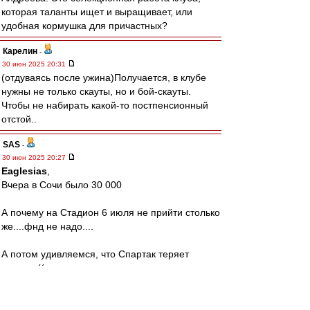
которая таланты ищет и выращивает, или
удобная кормушка для причастных?
Карелин
-
30 июн 2025 20:31
(отдуваясь после ужина)Получается, в клубе
нужны не только скауты, но и бой-скауты.
Чтобы не набирать какой-то постпенсионный
отстой..
SAS
-
30 июн 2025 20:27
Eaglesias
,
Вчера в Сочи было 30 000
А почему на Стадион 6 июля не прийти столько
же....фнд не надо....
А потом удивляемся, что Спартак теряет
зрителя((
Аааааа,дача же важнее?!