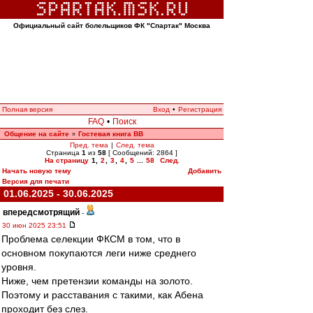
Официальный сайт болельщиков ФК "Спартак" Москва
Полная версия
Вход
•
Регистрация
FAQ
•
Поиск
Общение на сайте
Гостевая книга ВВ
»
Пред. тема
|
След. тема
Страница
1
из
58
[ Сообщений: 2864 ]
На страницу
1
,
2
,
3
,
4
,
5
...
58
След.
Начать новую тему
Добавить
Версия для печати
01.06.2025 - 30.06.2025
впередсмотрящий
-
30 июн 2025 23:51
Проблема селекции ФКСМ в том, что в
основном покупаются леги ниже среднего
уровня.
Ниже, чем претензии команды на золото.
Поэтому и расставания с такими, как Абена
проходит без слез.