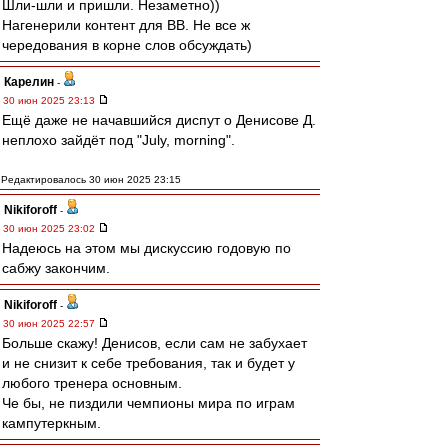
Шли-шли и пришли. Незаметно))
Нагенерили контент для ВВ. Не все ж
чередования в корне слов обсуждать)
Карелин
-
30 июн 2025 23:13
Ещё даже не начавшийся диспут о Денисове Д.
неплохо зайдёт под "July, morning".
Редактировалось 30 июн 2025 23:15
Nikiforoff
-
30 июн 2025 23:02
Надеюсь на этом мы дискуссию годовую по
сабжу закончим.
Nikiforoff
-
30 июн 2025 22:57
Больше скажу! Денисов, если сам не забухает
и не снизит к себе требования, так и будет у
любого тренера основным.
Че бы, не пиздили чемпионы мира по играм
кампутеркным.