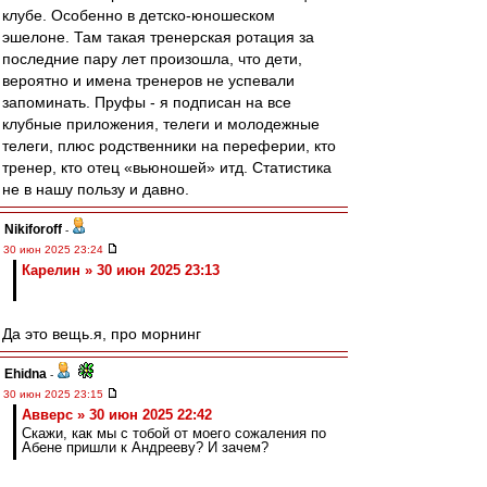
клубе. Особенно в детско-юношеском
эшелоне. Там такая тренерская ротация за
последние пару лет произошла, что дети,
вероятно и имена тренеров не успевали
запоминать. Пруфы - я подписан на все
клубные приложения, телеги и молодежные
телеги, плюс родственники на переферии, кто
тренер, кто отец «вьюношей» итд. Статистика
не в нашу пользу и давно.
Nikiforoff
-
30 июн 2025 23:24
Карелин » 30 июн 2025 23:13
Да это вещь.я, про морнинг
Ehidna
-
30 июн 2025 23:15
Авверс » 30 июн 2025 22:42
Скажи, как мы с тобой от моего сожаления по
Абене пришли к Андрееву? И зачем?