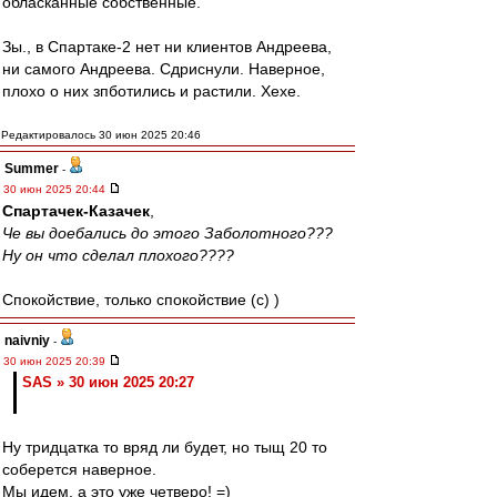
обласканные собственные.
Зы., в Спартаке-2 нет ни клиентов Андреева,
ни самого Андреева. Сдриснули. Наверное,
плохо о них зпботились и растили. Хехе.
Редактировалось 30 июн 2025 20:46
Summer
-
30 июн 2025 20:44
Спартачек-Казачек
,
Че вы доебались до этого Заболотного???
Ну он что сделал плохого????
Спокойствие, только спокойствие (c) )
naivniy
-
30 июн 2025 20:39
SAS » 30 июн 2025 20:27
Ну тридцатка то вряд ли будет, но тыщ 20 то
соберется наверное.
Мы идем, а это уже четверо! =)