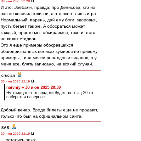
30 июн 2025 22:20
И это. Заебали, правда, про Денисова, кто из
вас не косячил в жизни, а это всего лишь игра.
Нормальный, парень, дай ему боги, здоровья,
пусть бегает так же. А обосраться может
каждый, просто мы, обсираемся, тихо и этого
не видит стадион.
Это я еще примеры обосравшихся
общепризнанных великих кумиров не привожу
примеры, типа месси роналдов и зиданов, а у
меня все, блять записано, на всякий случай.
crucian
-
30 июн 2025 22:19
naivniy » 30 июн 2025 20:39
Ну тридцатка то вряд ли будет, но тыщ 20 то
соберется наверное.
Добрый вечер. Вроде билеты еще не продают,
только что был на официальном сайте.
SAS
-
30 июн 2025 22:19
....остались пока: