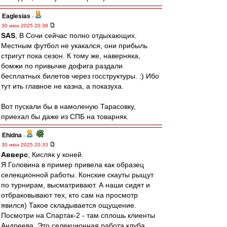
Eaglesias
-
30 июн 2025 20:38
SAS
, В Сочи сейчас полно отдыхающих.
Местным футбол не укакался, они прибыль
стригут пока сезон. К тому же, наверняка,
бомжи по привычке дофига раздали
бесплатных билетов через госструктуры. :) Ибо
тут ить главное не казна, а показуха.
Вот пускали бы в намоленую Тарасовку,
приехал бы даже из СПБ на товарняк.
Ehidna
-
30 июн 2025 20:33
Авверс
, Кисляк у коней.
Я Головина в пример привела как образец
селекционной работы. Конские скауты рыщут
по турнирам, высматривают. А наши сидят и
отбраковывают тех, кто сам на просмотр
явился) Такое складывается ощущение.
Посмотри на Спартак-2 - там сплошь клиенты
Андреева. Это селекционная работа клуба,