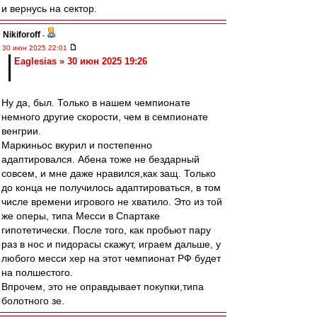
и вернусь на сектор.
Nikiforoff
-
30 июн 2025 22:01
Eaglesias » 30 июн 2025 19:26
Ну да, был. Только в нашем чемпионате
немного другие скорости, чем в семпионате
венгрии.
Маркиньос вкурил и постепенно
адаптировался. Абена тоже не бездарный
совсем, и мне даже нравился,как защ. Только
до конца не получилось адаптироваться, в том
числе времени игрового не хватило. Это из той
же оперы, типа Месси в Спартаке
гипотетически. После того, как пробьют пару
раз в нос и пидорасы скажут, играем дальше, у
любого месси хер на этот чемпионат РФ будет
на полшестого.
Впрочем, это не оправдывает покупки,типа
болотного зе.