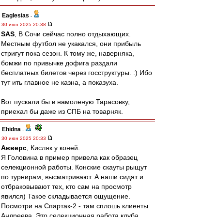
Eaglesias
-
30 июн 2025 20:38
SAS
, В Сочи сейчас полно отдыхающих.
Местным футбол не укакался, они прибыль
стригут пока сезон. К тому же, наверняка,
бомжи по привычке дофига раздали
бесплатных билетов через госструктуры. :) Ибо
тут ить главное не казна, а показуха.
Вот пускали бы в намоленую Тарасовку,
приехал бы даже из СПБ на товарняк.
Ehidna
-
30 июн 2025 20:33
Авверс
, Кисляк у коней.
Я Головина в пример привела как образец
селекционной работы. Конские скауты рыщут
по турнирам, высматривают. А наши сидят и
отбраковывают тех, кто сам на просмотр
явился) Такое складывается ощущение.
Посмотри на Спартак-2 - там сплошь клиенты
Андреева. Это селекционная работа клуба,