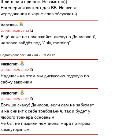
Шли-шли и пришли. Незаметно))
Нагенерили контент для ВВ. Не все ж
чередования в корне слов обсуждать)
Карелин
-
30 июн 2025 23:13
Ещё даже не начавшийся диспут о Денисове Д.
неплохо зайдёт под "July, morning".
Редактировалось 30 июн 2025 23:15
Nikiforoff
-
30 июн 2025 23:02
Надеюсь на этом мы дискуссию годовую по
сабжу закончим.
Nikiforoff
-
30 июн 2025 22:57
Больше скажу! Денисов, если сам не забухает
и не снизит к себе требования, так и будет у
любого тренера основным.
Че бы, не пиздили чемпионы мира по играм
кампутеркным.