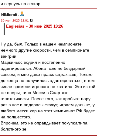
и вернусь на сектор.
Nikiforoff
-
30 июн 2025 22:01
Eaglesias » 30 июн 2025 19:26
Ну да, был. Только в нашем чемпионате
немного другие скорости, чем в семпионате
венгрии.
Маркиньос вкурил и постепенно
адаптировался. Абена тоже не бездарный
совсем, и мне даже нравился,как защ. Только
до конца не получилось адаптироваться, в том
числе времени игрового не хватило. Это из той
же оперы, типа Месси в Спартаке
гипотетически. После того, как пробьют пару
раз в нос и пидорасы скажут, играем дальше, у
любого месси хер на этот чемпионат РФ будет
на полшестого.
Впрочем, это не оправдывает покупки,типа
болотного зе.