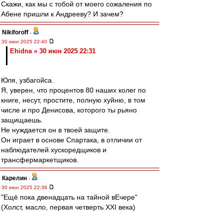
Скажи, как мы с тобой от моего сожаления по
Абене пришли к Андрееву? И зачем?
Nikiforoff
-
30 июн 2025 22:40
Ehidna » 30 июн 2025 22:31
Юля, узбагойса.
Я, уверен, что процентов 80 наших колег по
книге, несут, простите, полную хуйню, в том
числе и про Денисова, которого ты рьяно
защищаешь.
Не нуждается он в твоей защите.
Он играет в основе Спартака, в отличии от
наблюдателей хускоредщиков и
трансфермаркетщиков.
Карелин
-
30 июн 2025 22:36
"Ещё пока двенадцать на тайной вЕчере"
(Холст, масло, первая четверть XXI века)