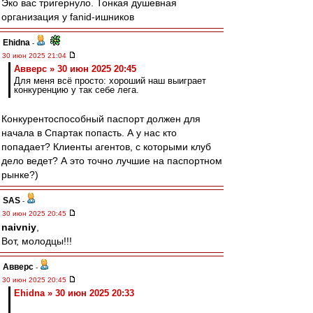
Эко вас тригернуло. Тонкая душевная
организация у fanid-ишников
Ehidna
-
30 июн 2025 21:04
Авверс » 30 июн 2025 20:45
Для меня всё просто: хороший наш выиграет
конкуренцию у так себе лега.
Конкурентоспособный паспорт должен для
начала в Спартак попасть. А у нас кто
попадает? Клиенты агентов, с которыми клуб
дело ведет? А это точно лучшие на паспортном
рынке?)
SAS
-
30 июн 2025 20:45
naivniy
,
Вот, молодцы!!!
Авверс
-
30 июн 2025 20:45
Ehidna » 30 июн 2025 20:33