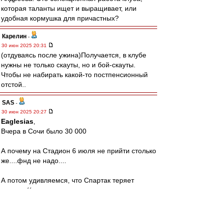
которая таланты ищет и выращивает, или
удобная кормушка для причастных?
Карелин
-
30 июн 2025 20:31
(отдуваясь после ужина)Получается, в клубе
нужны не только скауты, но и бой-скауты.
Чтобы не набирать какой-то постпенсионный
отстой..
SAS
-
30 июн 2025 20:27
Eaglesias
,
Вчера в Сочи было 30 000
А почему на Стадион 6 июля не прийти столько
же....фнд не надо....
А потом удивляемся, что Спартак теряет
зрителя((
Аааааа,дача же важнее?!