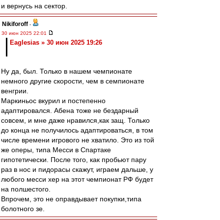
и вернусь на сектор.
Nikiforoff
-
30 июн 2025 22:01
Eaglesias » 30 июн 2025 19:26
Ну да, был. Только в нашем чемпионате
немного другие скорости, чем в семпионате
венгрии.
Маркиньос вкурил и постепенно
адаптировался. Абена тоже не бездарный
совсем, и мне даже нравился,как защ. Только
до конца не получилось адаптироваться, в том
числе времени игрового не хватило. Это из той
же оперы, типа Месси в Спартаке
гипотетически. После того, как пробьют пару
раз в нос и пидорасы скажут, играем дальше, у
любого месси хер на этот чемпионат РФ будет
на полшестого.
Впрочем, это не оправдывает покупки,типа
болотного зе.