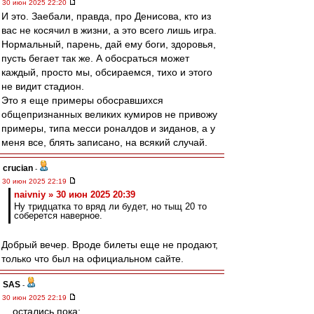
30 июн 2025 22:20
И это. Заебали, правда, про Денисова, кто из
вас не косячил в жизни, а это всего лишь игра.
Нормальный, парень, дай ему боги, здоровья,
пусть бегает так же. А обосраться может
каждый, просто мы, обсираемся, тихо и этого
не видит стадион.
Это я еще примеры обосравшихся
общепризнанных великих кумиров не привожу
примеры, типа месси роналдов и зиданов, а у
меня все, блять записано, на всякий случай.
crucian
-
30 июн 2025 22:19
naivniy » 30 июн 2025 20:39
Ну тридцатка то вряд ли будет, но тыщ 20 то
соберется наверное.
Добрый вечер. Вроде билеты еще не продают,
только что был на официальном сайте.
SAS
-
30 июн 2025 22:19
....остались пока: