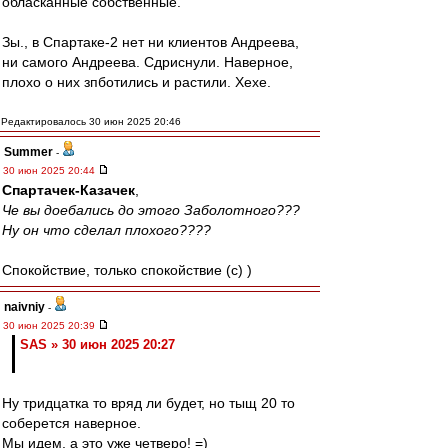
обласканные собственные.
Зы., в Спартаке-2 нет ни клиентов Андреева,
ни самого Андреева. Сдриснули. Наверное,
плохо о них зпботились и растили. Хехе.
Редактировалось 30 июн 2025 20:46
Summer
-
30 июн 2025 20:44
Спартачек-Казачек
,
Че вы доебались до этого Заболотного???
Ну он что сделал плохого????
Спокойствие, только спокойствие (c) )
naivniy
-
30 июн 2025 20:39
SAS » 30 июн 2025 20:27
Ну тридцатка то вряд ли будет, но тыщ 20 то
соберется наверное.
Мы идем, а это уже четверо! =)