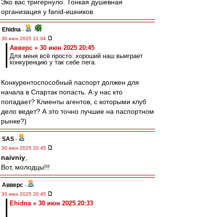
Эко вас тригернуло. Тонкая душевная
организация у fanid-ишников
Ehidna
-
30 июн 2025 21:04
Авверс » 30 июн 2025 20:45
Для меня всё просто: хороший наш выиграет
конкуренцию у так себе лега.
Конкурентоспособный паспорт должен для
начала в Спартак попасть. А у нас кто
попадает? Клиенты агентов, с которыми клуб
дело ведет? А это точно лучшие на паспортном
рынке?)
SAS
-
30 июн 2025 20:45
naivniy
,
Вот, молодцы!!!
Авверс
-
30 июн 2025 20:45
Ehidna » 30 июн 2025 20:33