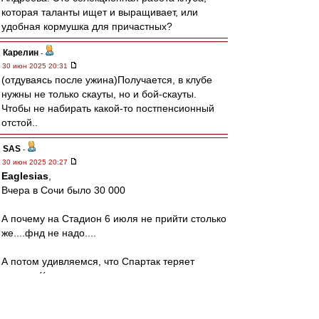
которая таланты ищет и выращивает, или
удобная кормушка для причастных?
Карелин
-
30 июн 2025 20:31
(отдуваясь после ужина)Получается, в клубе
нужны не только скауты, но и бой-скауты.
Чтобы не набирать какой-то постпенсионный
отстой..
SAS
-
30 июн 2025 20:27
Eaglesias
,
Вчера в Сочи было 30 000
А почему на Стадион 6 июля не прийти столько
же....фнд не надо....
А потом удивляемся, что Спартак теряет
зрителя((
Аааааа,дача же важнее?!