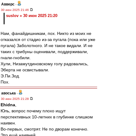
Авверс
-
30 июн 2025 21:46
suslov » 30 июн 2025 21:20
Нам, фанайдишникам, пох. Никто из моих не
отказался от стадио из-за пугала (пока или уже
пугала) Заболотного. И не такое видали. И не
таких с трибуны оценивали, поддерживали,
гнали-гнобили.
Хули, Низамутдиновскому голу радовались,
Эберта не освистывали.
Э.Пи.Зод.
Пох.
авоська
-
30 июн 2025 21:28
Ehidna
,
Юль, вопрос почему плохо ищут
перспективных 10-летних в глубинке слишком
наивен.
Во-первых, смотрят. Не по дворам конечно.
Это ещё наивней.