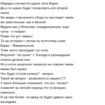
Изредка случаются удачи типа Барко.
Да и то нужно будет посмотреть его второй
сезон.
На видео с весеннего сбора он выглядит таким
же замотанным, как и весной.
Видуха как у Игнатова, страдальческая, еще
чуток - и помрет.
Разве что рот закрыт.
Та же история с легом на полголовы хуже
Барко - Маркиньосом.
Тоже часто пропадает на поле.
Результат "на троих" с Угальде в прошедшем
сезоне делали они.
Но в итоге результат оказался не совсем таким,
каким был нужен.
Что будет в этом сезоне? - вопрос.
Такой же вопрос - возможности нашего ГТ.
У меня большие сомнения, что его "талант"
позволит за летний период что-то всерьез
изменить.
И уж тем более, он вряд ли будет давать шанс
молодежи.