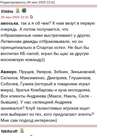
Редактировалось 30 июн 2025 22:41
Ehidna
-
30 июн 2025 22:31
авоська
, так а я об чем? К нам везут в первую
очередь. А потом получается, что
отбракованные нами выстреливают у других.
Литвинова дважды отбраковывали, но он
принципиально в Спартак хотел. Не был бы
воспитан КБ папой, играл бы щас за другую
московскую команду))
Авверс
, Пруцев, Умяров, Зобнин, Зиньковский,
Селихов, Максименко, Дмитриев, Глушенков,
Соболев, Гузиев (который в товарняке играл
вчера), братья Комбаровы и куча молодняка.
Все клиенты Андреева (Макси, Наиль, Селя -
бывшие). У нас селекцией Андреев
занимался? Клуб талантливых игроков ищет
или выбирает из тех, кого предлагают агенты?
Мне сам подход интересен)
Nikiforoff
-