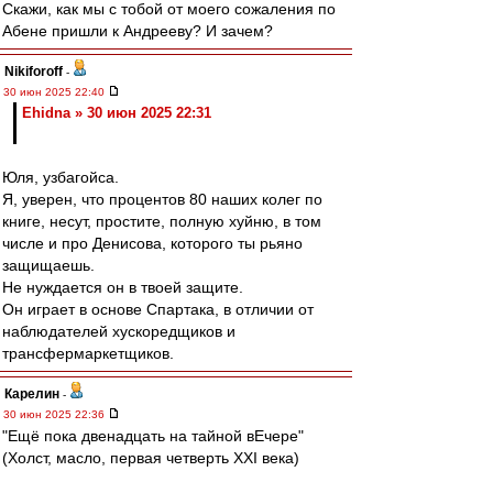
Скажи, как мы с тобой от моего сожаления по
Абене пришли к Андрееву? И зачем?
Nikiforoff
-
30 июн 2025 22:40
Ehidna » 30 июн 2025 22:31
Юля, узбагойса.
Я, уверен, что процентов 80 наших колег по
книге, несут, простите, полную хуйню, в том
числе и про Денисова, которого ты рьяно
защищаешь.
Не нуждается он в твоей защите.
Он играет в основе Спартака, в отличии от
наблюдателей хускоредщиков и
трансфермаркетщиков.
Карелин
-
30 июн 2025 22:36
"Ещё пока двенадцать на тайной вЕчере"
(Холст, масло, первая четверть XXI века)