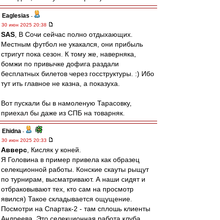
Eaglesias
-
30 июн 2025 20:38
SAS
, В Сочи сейчас полно отдыхающих.
Местным футбол не укакался, они прибыль
стригут пока сезон. К тому же, наверняка,
бомжи по привычке дофига раздали
бесплатных билетов через госструктуры. :) Ибо
тут ить главное не казна, а показуха.
Вот пускали бы в намоленую Тарасовку,
приехал бы даже из СПБ на товарняк.
Ehidna
-
30 июн 2025 20:33
Авверс
, Кисляк у коней.
Я Головина в пример привела как образец
селекционной работы. Конские скауты рыщут
по турнирам, высматривают. А наши сидят и
отбраковывают тех, кто сам на просмотр
явился) Такое складывается ощущение.
Посмотри на Спартак-2 - там сплошь клиенты
Андреева. Это селекционная работа клуба,