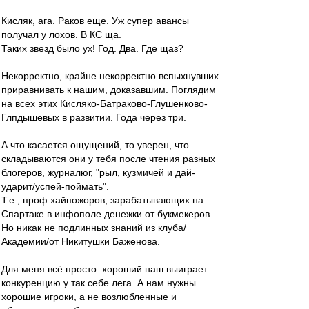
Кисляк, ага. Раков еще. Уж супер авансы
получал у лохов. В КС ща.
Таких звезд было ух! Год. Два. Где щаз?
Некорректно, крайне некорректно вспыхнувших
приравнивать к нашим, доказавшим. Поглядим
на всех этих Кисляко-Батраково-Глушенково-
Глпдышевых в развитии. Года через три.
А что касается ощущений, то уверен, что
складываются они у тебя после чтения разных
блогеров, журналюг, "рыл, кузмичей и дай-
ударит/успей-поймать".
Т.е., проф хайпожоров, зарабатывающих на
Спартаке в инфополе денежки от букмекеров.
Но никак не подлинных знаний из клуба/
Академии/от Никитушки Баженова.
Для меня всё просто: хороший наш выиграет
конкуренцию у так себе лега. А нам нужны
хорошие игроки, а не возлюбленные и