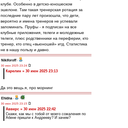
клубе. Особенно в детско-юношеском
эшелоне. Там такая тренерская ротация за
последние пару лет произошла, что дети,
вероятно и имена тренеров не успевали
запоминать. Пруфы - я подписан на все
клубные приложения, телеги и молодежные
телеги, плюс родственники на переферии, кто
тренер, кто отец «вьюношей» итд. Статистика
не в нашу пользу и давно.
Nikiforoff
-
30 июн 2025 23:24
Карелин » 30 июн 2025 23:13
Да это вещь.я, про морнинг
Ehidna
-
30 июн 2025 23:15
Авверс » 30 июн 2025 22:42
Скажи, как мы с тобой от моего сожаления по
Абене пришли к Андрееву? И зачем?