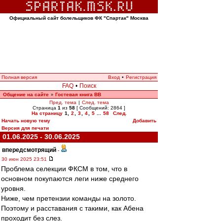
Официальный сайт болельщиков ФК "Спартак" Москва
Полная версия
Вход
•
Регистрация
FAQ
•
Поиск
Общение на сайте
Гостевая книга ВВ
»
Пред. тема
|
След. тема
Страница
1
из
58
[ Сообщений: 2864 ]
На страницу
1
,
2
,
3
,
4
,
5
...
58
След.
Начать новую тему
Добавить
Версия для печати
01.06.2025 - 30.06.2025
впередсмотрящий
-
30 июн 2025 23:51
Проблема селекции ФКСМ в том, что в
основном покупаются леги ниже среднего
уровня.
Ниже, чем претензии команды на золото.
Поэтому и расставания с такими, как Абена
проходит без слез.