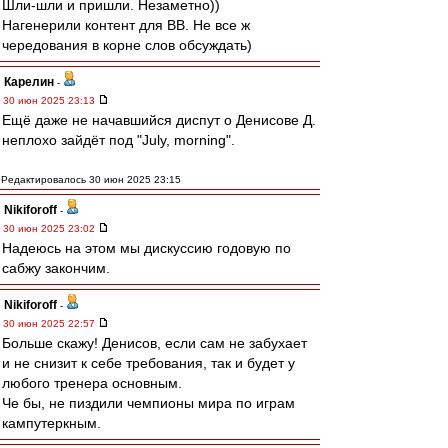
Шли-шли и пришли. Незаметно))
Нагенерили контент для ВВ. Не все ж
чередования в корне слов обсуждать)
Карелин
-
30 июн 2025 23:13
Ещё даже не начавшийся диспут о Денисове Д.
неплохо зайдёт под "July, morning".
Редактировалось 30 июн 2025 23:15
Nikiforoff
-
30 июн 2025 23:02
Надеюсь на этом мы дискуссию годовую по
сабжу закончим.
Nikiforoff
-
30 июн 2025 22:57
Больше скажу! Денисов, если сам не забухает
и не снизит к себе требования, так и будет у
любого тренера основным.
Че бы, не пиздили чемпионы мира по играм
кампутеркным.