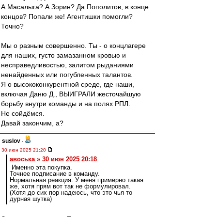
А Масалыга? А Зорин? Да Пополитов, в конце
концов? Попали же! Агентишки помогли?
Точно?
Мы о разным совершенно. Ты - о концлагере
для наших, густо замазанном кровью и
несправедливостью, залитом рыданиями
ненайденных или погубленных талантов.
Я о высококонкурентной среде, где наши,
включая Даню Д., ВЫИГРАЛИ жесточайшую
борьбу внутри команды и на полях РПЛ.
Не сойдёмся.
Давай закончим, а?
suslov
-
30 июн 2025 21:20
авоська » 30 июн 2025 20:18
Именно эта покупка.
Точнее подписание в команду.
Нормальная реакция. У меня примерно такая
же, хотя прям вот так не формулировал.
(Хотя до сих пор надеюсь, что это чья-то
дурная шутка)