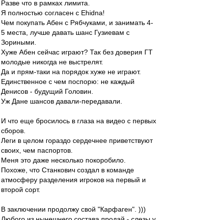
Разве что в рамках лимита.
Я полностью согласен с Ehidna!
Чем покупать Абен с Рябчуками, и занимать 4-
5 места, лучше давать шанс Гузиевам с
Зориными.
Хуже Абен сейчас играют? Так без доверия ГТ
молодые никогда не выстрелят.
Да и прям-таки на порядок хуже не играют.
Единственное с чем поспорю: не каждый
Денисов - будущий Головин.
Уж Дане шансов давали-передавали.
И что еще бросилось в глаза на видео с первых
сборов.
Леги в целом гораздо сердечнее приветствуют
своих, чем паспортов.
Меня это даже несколько покоробило.
Похоже, что Станкович создал в команде
атмосферу разделения игроков на первый и
второй сорт.
В заключении продолжу свой "Карфаген". )))
Любого из нынешнего состава продай - слезы у