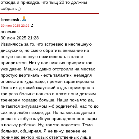
отсюда и прикидка, что тыщ 20 то должны
собрать ;)
bremensk
-
30 июн 2025 23:26
авоська -
30 июн 2025 21:28
Извиняюсь за то, что встреваю в неспешную
дискуссию, но смею обратить внимание на
некую поспешную позитивность в плане
приоритетов. Нет у нас никаких приоритетов
уже давно. Мешки давно отстроили на местах
простую вертикаль - есть талантик, немедля
оповестить куда надо, премия гарантирована.
Плюс их детский скаутский отдел примерно в
три раза больше нашего и платят они детским
тренерам гораздо больше. Наши пока что да,
питаются энтузиазмом к-б родителей, нас то до
сих пор любят везде, да. Но на местах деньги
решают любую клубную принадлежность пары
в пользу ребенка. Ну, так это подается. Тема
больная, обширная. Я не вижу, вернее не
понимаю вектор новых ответственных лиц в