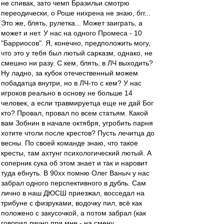
не спивак, зато чемп Бразильи смотрю
переодически, о Роше нихрена не знаю, бгг...
Это же, блять, рулетка... Может заиграть, а
может и нет. У нас на одного Промеса - 10
"Барриосов". Я, конечно, предположить могу,
что это у тебя был лютый сарказм, однако, не
смешно ни разу. С кем, блять, в ЛЧ выходить?
Ну ладно, за кубок отечественный можем
побадатца внутри, но в ЛЧ-то с кем? У нас
игроков реально в основу не больше 14
человек, а если травмируетца еще не дай Бог
кто? Провал, провал по всем статьям. Какой
вам Зобнин в начале октября, угробить парня
хотите чтоли после крестов? Пусть лечитца до
весны. По своей команде знаю, что такое
кресты, там ахтунг психологический лютый. А
соперник сука об этом знает и так и наровит
туда ебнуть. В 90хх помню Олег Ваныч у нас
забрал одного перспективного в дубль. Сам
лично в наш ДЮСШ приезжал, восседал на
трибуне с физруками, водочку пил, всё как
положено с закусочкой, а потом забрал (как
говорил лично при мне - на смену