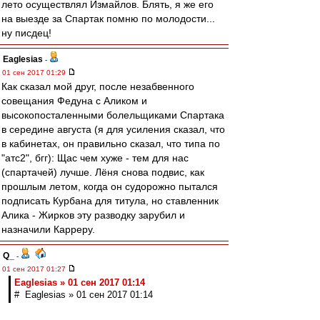
лето осуществлял Измайлов. Блять, я же его
на выезде за Спартак помню по молодости...
ну писдец!
Eaglesias
-
01 сен 2017 01:29
Как сказал мой друг, после незабвенного
совещания Федуна с Аликом и
высокопосталенными болельщиками Спартака
в середине августа (я для усиления сказал, что
в кабинетах, он правильно сказал, что типа по
"атс2", бгг): Щас чем хуже - тем для нас
(спартачей) лучше. Лёня снова подвис, как
прошлым летом, когда он судорожно пытался
подписать Курбана для титула, но ставленник
Алика - Жирков эту разводку зарубил и
назначили Карреру.
Q_
-
01 сен 2017 01:27
Eaglesias » 01 сен 2017 01:14
# Eaglesias » 01 сен 2017 01:14