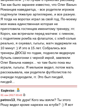
Так как было заранее известно, что Олег Ваныч
Романцев наведаетца, - все родители игроков
подтянули тяжелую артиллерию, и все разную.
Я тогда на воротах играл за свой год, По-моему
моя мама единственная которая не
приготовила гостинцев именитому тренеру, ггг.
Короч, как встречали перед матчем: с гимном,
с поднятием ромба на флагшток, с хлеб-солью
реально, я охуевал, гыгыгы, матч задержали на
10 минут :) И это в 15 лет. Собрались все
тренеры ДЮСШ по годам, поднесли ведерную
бутыль самогонки с черной икрой, завлекли
Олег Ваныча наверх... чо там было пока мы
играли, гыгыгы. Я мельком видел, потом мать
рассказывала, как родители футболистов по
очереди подходили, гг. Это был писдей,
писдей...
Eaglesias
-
01 сен 2017 03:43
petrov13
, Не дури! Кого мы взяли? Ты этого
Рошу видел кроме нарезок на ютубе? :) Я вот