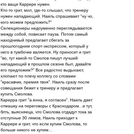
кто ваще Каррере нужен.
Кто-то грит, мол, где-то слышал, что тренеру
нужен нападающий. Наиль спрашивает "ну чо,
кого можем предложить?"
Селекционеры недоуменно переглядываются
между собой, повисает пауза. Потом самый
находчивый предлагает сбегать за
прошлогодним спорт-экспрессом, который у
него в тумбочке валяется. Ну приносит и грит
"во, тут какой-то Смолов пишут лучший
нападающий в прошлом сезоне был, давайте
его предложим?" Все радостно выдыхают,
хлопают по плечу коллегу со словами
"красавчик, премия твоя". Наиль сразу после
совещания бежит к тренеру и предлагает
купить Смолова.
Карерра грит "а.енна, я согласен". Наиль дает
отмашку на переговоры с Краснодаром...и тут,
блть, выясняеца, что Смолова отдадут тока за
отступные 30 лямов, Наиль приходит к
Каррере и грит, что если купим Смолова, то
больше никого не купим...