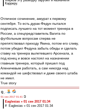
Жирков эту разводку зарубил и назначили
Карреру.
Отличное сочинение, аккурат к первому
сентября. То есть дурак-Федун пытался
подписать лучшего на тот момент тренера в
России, а спецпредставитель Вагита по
футбольным вопросам сперва не
препятствовал приходу Якина, потом его сливу,
потом убедил Федуна забыть обиды и сделать
ставку на тренера вылетевшего Арсенала, а
под конец и вовсе настоял на назначении
главным тренера, который пришел под
Аленичевым работать, а сам никогда над
командой не шефствовал и даже своего штаба
не имел.
True story
Q_
-
01 сен 2017 01:41
Eaglesias » 01 сен 2017 01:34
# Eaglesias » 01 сен 2017 01:34