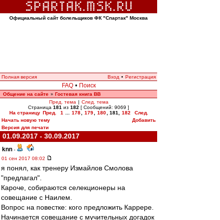
Официальный сайт болельщиков ФК "Спартак" Москва
Полная версия
Вход
•
Регистрация
FAQ
•
Поиск
Общение на сайте
Гостевая книга ВВ
»
Пред. тема
|
След. тема
Страница
181
из
182
[ Сообщений: 9069 ]
На страницу
Пред.
1
...
178
,
179
,
180
,
181
,
182
След.
Начать новую тему
Добавить
Версия для печати
01.09.2017 - 30.09.2017
knn
-
01 сен 2017 08:02
я понял, как тренеру Измайлов Смолова
"предлагал".
Кароче, собираются селекционеры на
совещание с Наилем.
Вопрос на повестке: кого предложить Каррере.
Начинается совещание с мучительных догадок