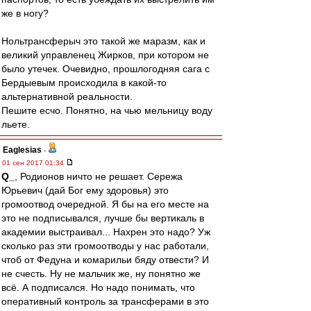
же в ногу?
Нольтрансферыч это такой же маразм, как и
великий управленец Жирков, при котором не
было утечек. Очевидно, прошлогодняя сага с
Бердыевым происходила в какой-то
альтернативной реальности.
Пешите есчо. Понятно, на чью мельницу воду
льете.
Eaglesias
-
01 сен 2017 01:34
Q_
, Родионов ничто не решает. Сережа
Юрьевич (дай Бог ему здоровья) это
громоотвод очередной. Я бы на его месте на
это не подписывался, лучше бы вертикаль в
академии выстраивал... Нахрен это надо? Уж
сколько раз эти громоотводы у нас работали,
чтоб от Федуна и комарильи бяду отвести? И
не счесть. Ну не мальчик же, ну понятно же
всё. А подписался. Но надо понимать, что
оперативный контроль за трансферами в это