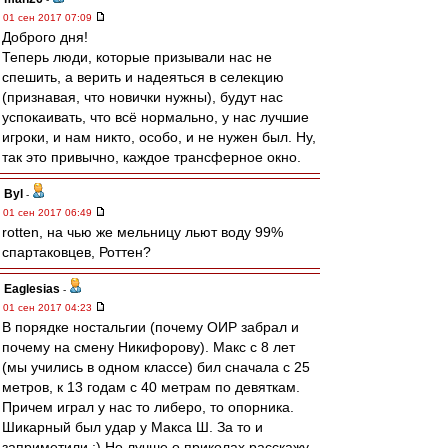
01 сен 2017 07:09
Доброго дня!
Теперь люди, которые призывали нас не
спешить, а верить и надеяться в селекцию
(признавая, что новички нужны), будут нас
успокаивать, что всё нормально, у нас лучшие
игроки, и нам никто, особо, и не нужен был. Ну,
так это привычно, каждое трансферное окно.
Byl
-
01 сен 2017 06:49
rotten, на чью же мельницу льют воду 99%
спартаковцев, Роттен?
Eaglesias
-
01 сен 2017 04:23
В порядке ностальгии (почему ОИР забрал и
почему на смену Никифорову). Макс с 8 лет
(мы учились в одном классе) бил сначала с 25
метров, к 13 годам с 40 метрам по девяткам.
Причем играл у нас то либеро, то опорника.
Шикарный был удар у Макса Ш. За то и
заприметили :) Но лучше о приколах расскажу.