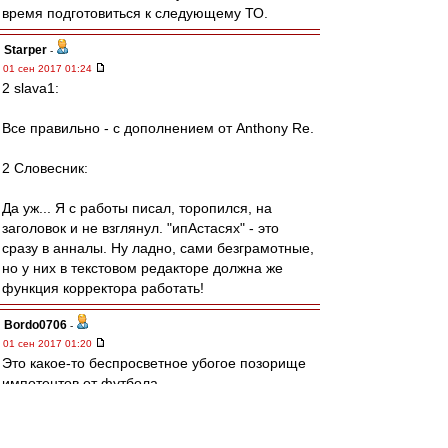
время подготовиться к следующему ТО.
Starper
-
01 сен 2017 01:24
2 slava1:
Все правильно - с дополнением от Anthony Re.
2 Словесник:
Да уж... Я с работы писал, торопился, на
заголовок и не взглянул. "ипАстасях" - это
сразу в анналы. Ну ладно, сами безграмотные,
но у них в текстовом редакторе должна же
функция корректора работать!
Bordo0706
-
01 сен 2017 01:20
Это какое-то беспросветное убогое позорище
импотентов от футбола.
Позором началось, позором было 3 месяца,
позором и закончилось.
Чтобы у вас член не встал больше никогда,