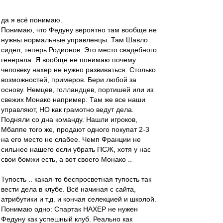
да я всё понимаю.
Понимаю, что Федуну вероятно там вообще не
нужны нормальные управленцы. Там Шавло
сидел, теперь Родионов. Это место свадебного
генерала. Я вообще не понимаю почему
человеку нахер не нужно развиваться. Столько
возможностей, примеров. Бери любой за
основу. Немцев, голландцев, портишей или из
свежих Монако например. Там же все наши
управляют, НО как грамотно ведут дела.
Подняли со дна команду. Нашли игроков,
Мбаппе того же, продают одного покупат 2-3
на его место не слабее. Чемп Франции не
сильнее нашего если убрать ПСЖ, хотя у нас
свои бомжи есть, а вот своего Монако ..
Тупость .. какая-то беспросветная тупость так
вести дела в клубе. Всё начиная с сайта,
атрибутики и т.д. и кончая селекцией и школой.
Понимаю одно: Спартак НАХЕР не нужен
Федуну как успешный клуб. Реально как