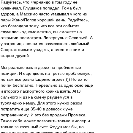
Радуйтесь, что Фернандо в том году не
хуевничал, Глушаков попадал, Рома был
здоров, а Массимо часто угадывал у кого из
пары Жано/Попов хороший день. Радуйтесь,
что благодаря тому, что все эти события
случились одномоментно, вы сможете на
открытии посмотреть Ливерпуль с Севильей. А
у заграницы появится возможность любимый
Спартак живьем увидеть, а вместе с ним и
старых друзей.
Мы реально взяли двоих на проблемные
позиции. И еще двоих на третью проблемную,
но там все равно Ещенко играет ))) Но их то
почти бесплатно. Нереально за одно окно еще
и второго паспортного крайка взять, АПЗ
сильного и цз на смену рвущемуся в
турляндию немцу. Для этого нужно разом
потратить еще 35-40 в довесок к уже
потраченному. И это без продажи Промеса.
Такое себе может позволить только миллер и
только за казенный счет. Федун мог бы, но
давным давно на прессухе про сбитого летчика