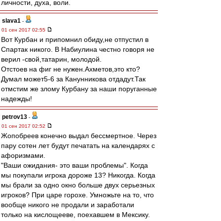
личности, духа, воли.
slava1
-
01 сен 2017 02:55
Вот Курбан и припомнил обиду,не отпустил в
Спартак никого. В Набиулина честно говоря не
верил -свой,татарин, молодой.
Отстоев на фиг не нужен.Ахметов,это кто?
Думал может5-6 за Канунникова отдадут.Так
отмстим же злому Курбану за наши поруганные
надежды!
petrov13
-
01 сен 2017 02:52
Жопобреев конечно выдал бессмертное. Через
пару сотен лет будут печатать на календарях с
афоризмами.
"Ваши ожидания- это ваши проблемы". Когда
мы покупали игрока дороже 13? Никогда. Когда
мы брали за одно окно больше двух серьезных
игроков? При царе горохе. Умножьте на то, что
вообще никого не продали и заработали
только на кислощееве, поехавшем в Мексику.