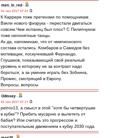
men_in_red
-
01 сен 2017 07:47
К Каррере тоже претензии по помощникам.
Взяли нового физрука - перестали двигаться
совсем.Чем испанец был плох? С Пилипчуком
тоже непонятные танцы.
Ах да, напоминаю, что от чемпионского
состава остались: Комбаров и Самедов без
мотивации, поскучневший Фернандо,
Глушаков, показывающий свой реальный
уровень и которому не за контракт надо
бороться, а за умение играть без Зобнина,
Промес, смотрящий в Европу.
Вопросы, вопросы.
Odissey
-
01 сен 2017 07:17
petrov13, а смысл в этой "хотя бы четвертушке
в кубке"? Прибить мусарню и вылететь от
бабая? Или считать это прогрессом и
поступательным движением к кубку 2030 года.
man26
-