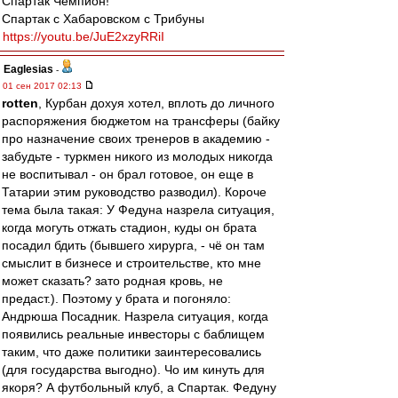
Спартак Чемпион!
Спартак с Хабаровском с Трибуны
https://youtu.be/JuE2xzyRRiI
Eaglesias
-
01 сен 2017 02:13
rotten
, Курбан дохуя хотел, вплоть до личного
распоряжения бюджетом на трансферы (байку
про назначение своих тренеров в академию -
забудьте - туркмен никого из молодых никогда
не воспитывал - он брал готовое, он еще в
Татарии этим руководство разводил). Короче
тема была такая: У Федуна назрела ситуация,
когда могуть отжать стадион, куды он брата
посадил бдить (бывшего хирурга, - чё он там
смыслит в бизнесе и строительстве, кто мне
может сказать? зато родная кровь, не
предаст.). Поэтому у брата и погоняло:
Андрюша Посадник. Назрела ситуация, когда
появились реальные инвесторы с баблищем
таким, что даже политики заинтересовались
(для государства выгодно). Чо им кинуть для
якоря? А футбольный клуб, а Спартак. Федуну