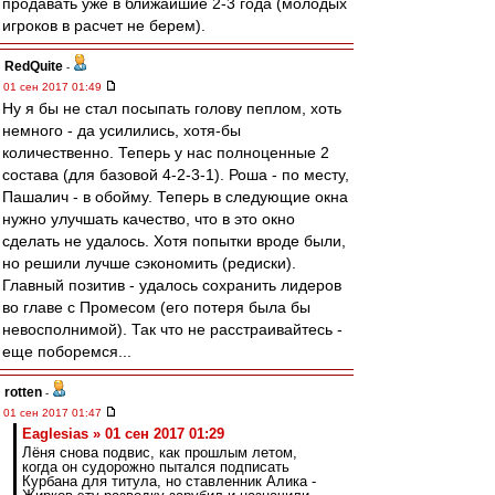
продавать уже в ближайшие 2-3 года (молодых
игроков в расчет не берем).
RedQuite
-
01 сен 2017 01:49
Ну я бы не стал посыпать голову пеплом, хоть
немного - да усилились, хотя-бы
количественно. Теперь у нас полноценные 2
состава (для базовой 4-2-3-1). Роша - по месту,
Пашалич - в обойму. Теперь в следующие окна
нужно улучшать качество, что в это окно
сделать не удалось. Хотя попытки вроде были,
но решили лучше сэкономить (редиски).
Главный позитив - удалось сохранить лидеров
во главе с Промесом (его потеря была бы
невосполнимой). Так что не расстраивайтесь -
еще поборемся...
rotten
-
01 сен 2017 01:47
Eaglesias » 01 сен 2017 01:29
Лёня снова подвис, как прошлым летом,
когда он судорожно пытался подписать
Курбана для титула, но ставленник Алика -