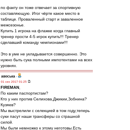
по факту он тоже отвечает за спортивную
составляющую. Итог чёрте какое место в
таблице. Проваленный старт и заваленное
межсезонье.
Купить 1 игрока на флажке когда главный
тренер прости 4-5 игрок купить!!! Тренер
сделавший команду чемпионами!!!
Это в уме не укладывается совершенно. Это
нужно быть сука полными импотентами на всех
уровнях.
авоська
-
01 сен 2017 01:25
FIREMAN
,
По каким паспортистам?
Кто у них против Селихова,Джикии,Зобнина?
Кузяев?
Мы выстрелили с селекцией в том году,теперь
суки пасут наши трансферы со страшной
силой.
Мы были немножко к этому неготовы.Есть