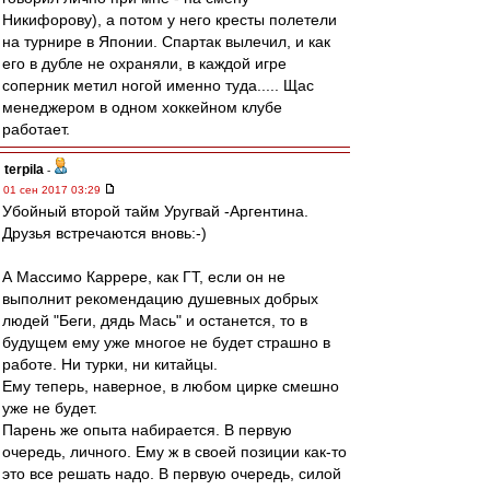
Никифорову), а потом у него кресты полетели
на турнире в Японии. Спартак вылечил, и как
его в дубле не охраняли, в каждой игре
соперник метил ногой именно туда..... Щас
менеджером в одном хоккейном клубе
работает.
terpila
-
01 сен 2017 03:29
Убойный второй тайм Уругвай -Аргентина.
Друзья встречаются вновь:-)
А Массимо Каррере, как ГТ, если он не
выполнит рекомендацию душевных добрых
людей "Беги, дядь Мась" и останется, то в
будущем ему уже многое не будет страшно в
работе. Ни турки, ни китайцы.
Ему теперь, наверное, в любом цирке смешно
уже не будет.
Парень же опыта набирается. В первую
очередь, личного. Ему ж в своей позиции как-то
это все решать надо. В первую очередь, силой