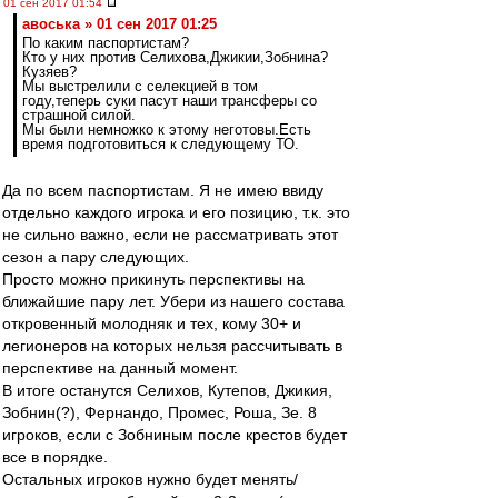
01 сен 2017 01:54
авоська » 01 сен 2017 01:25
По каким паспортистам?
Кто у них против Селихова,Джикии,Зобнина?
Кузяев?
Мы выстрелили с селекцией в том
году,теперь суки пасут наши трансферы со
страшной силой.
Мы были немножко к этому неготовы.Есть
время подготовиться к следующему ТО.
Да по всем паспортистам. Я не имею ввиду
отдельно каждого игрока и его позицию, т.к. это
не сильно важно, если не рассматривать этот
сезон а пару следующих.
Просто можно прикинуть перспективы на
ближайшие пару лет. Убери из нашего состава
откровенный молодняк и тех, кому 30+ и
легионеров на которых нельзя рассчитывать в
перспективе на данный момент.
В итоге останутся Селихов, Кутепов, Джикия,
Зобнин(?), Фернандо, Промес, Роша, Зе. 8
игроков, если с Зобниным после крестов будет
все в порядке.
Остальных игроков нужно будет менять/