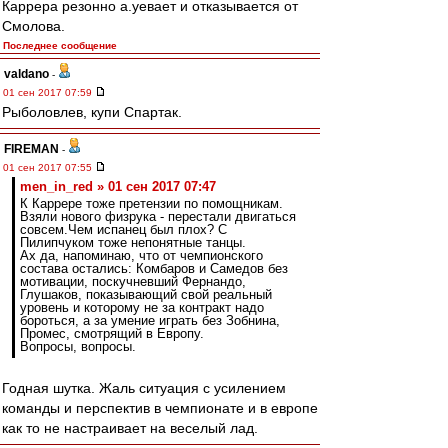
Каррера резонно а.уевает и отказывается от
Смолова.
Последнее сообщение
valdano
-
01 сен 2017 07:59
Рыболовлев, купи Спартак.
FIREMAN
-
01 сен 2017 07:55
men_in_red » 01 сен 2017 07:47
К Каррере тоже претензии по помощникам.
Взяли нового физрука - перестали двигаться
совсем.Чем испанец был плох? С
Пилипчуком тоже непонятные танцы.
Ах да, напоминаю, что от чемпионского
состава остались: Комбаров и Самедов без
мотивации, поскучневший Фернандо,
Глушаков, показывающий свой реальный
уровень и которому не за контракт надо
бороться, а за умение играть без Зобнина,
Промес, смотрящий в Европу.
Вопросы, вопросы.
Годная шутка. Жаль ситуация с усилением
команды и перспектив в чемпионате и в европе
как то не настраивает на веселый лад.