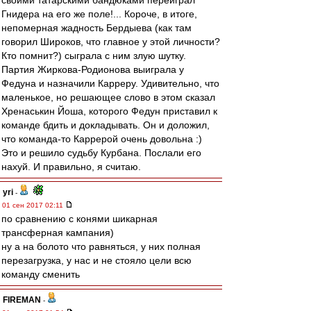
своими татарскими бандюками переиграл
Гнидера на его же поле!... Короче, в итоге,
непомерная жадность Бердыева (как там
говорил Широков, что главное у этой личности?
Кто помнит?) сыграла с ним злую шутку.
Партия Жиркова-Родионова выиграла у
Федуна и назначили Карреру. Удивительно, что
маленькое, но решающее слово в этом сказал
Хренаськин Йоша, которого Федун приставил к
команде бдить и докладывать. Он и доложил,
что команда-то Каррерой очень довольна :)
Это и решило судьбу Курбана. Послали его
нахуй. И правильно, я считаю.
yri
-
01 сен 2017 02:11
по сравнению с конями шикарная
трансферная кампания)
ну а на болото что равняться, у них полная
перезагрузка, у нас и не стояло цели всю
команду сменить
FIREMAN
-