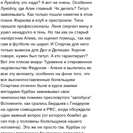
и Лукойлу это надо? А вот не очень. Особенно
Лукойлу, где Алик главный. Чо делать? Титул
завоевывать. Как только пошли наметки в этом
плане Жиркова в клуб и пристроили. Типа
пришли профессионалы. Леня скорчил мину и
ушел ненадолго в тень. Но так как он старый
наперстник Алика, он оценил помощь, так как
сам в футболе не шарит. И Спартак для него
только вывеска для Дел и Делишек. Короче
говоря, нужен был титул. А кто гарантирует?
Вот эти пляски вокруг Туркмена и откровенное
недовольство Федуном - Аленя и вылились во
всю эту волокиту, особенно на фоне того, что
все высокопоставленные болельщики
Спартака отлично были в курсе какими
методами Курбан завоевывал свои
чемпионства помимо пресловутого "автобуса".
Вспомните, как срались Бердыев с Гнидером
на одном совещании в РФС, когда обсуждали
один важный вопрос (от которого бомбит до
сих пор у половины болельщиков нашего
ногомяча). Это же не просто так. Курбан со