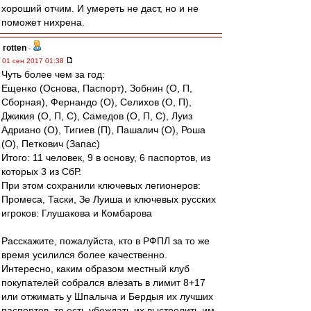
хороший отчим. И умереть не даст, но и не
поможет нихрена.
rotten
-
01 сен 2017 01:38
Чуть более чем за год:
Ещенко (Основа, Паспорт), Зобнин (О, П,
Сборная), Фернандо (О), Селихов (О, П),
Джикия (О, П, С), Самедов (О, П, С), Луиз
Адриано (О), Тигиев (П), Пашалич (О), Роша
(О), Петкович (Запас)
Итого: 11 человек, 9 в основу, 6 паспортов, из
которых 3 из СбР.
При этом сохранили ключевых легионеров:
Промеса, Таски, Зе Луиша и ключевых русских
игроков: Глушакова и Комбарова
Расскажите, пожалуйста, кто в РФПЛ за то же
время усилился более качественно.
Интересно, каким образом местный клуб
покупателей собрался влезать в лимит 8+17
или отжимать у Шпалыча и Бердыя их лучших
паспортов, то есть убеждать их выстрелить им