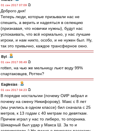
01 сен 2017 07:09
Доброго дня!
Теперь люди, которые призывали нас не
спешить, а верить и надеяться в селекцию
(признавая, что новички нужны), будут нас
успокаивать, что всё нормально, у нас лучшие
игроки, и нам никто, особо, и не нужен был. Ну,
так это привычно, каждое трансферное окно.
Byl
-
01 сен 2017 06:49
rotten, на чью же мельницу льют воду 99%
спартаковцев, Роттен?
Eaglesias
-
01 сен 2017 04:23
В порядке ностальгии (почему ОИР забрал и
почему на смену Никифорову). Макс с 8 лет
(мы учились в одном классе) бил сначала с 25
метров, к 13 годам с 40 метрам по девяткам.
Причем играл у нас то либеро, то опорника.
Шикарный был удар у Макса Ш. За то и
заприметили :) Но лучше о приколах расскажу.