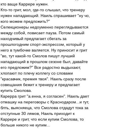
кто ваще Каррере нужен.
Кто-то грит, мол, где-то слышал, что тренеру
нужен нападающий. Наиль спрашивает "ну чо,
кого можем предложить?"
Селекционеры недоуменно переглядываются
между собой, повисает пауза. Потом самый
находчивый предлагает сбегать за
прошлогодним спорт-экспрессом, который у
него в тумбочке валяется. Ну приносит и грит
"во, тут какой-то Смолов пишут лучший
нападающий в прошлом сезоне был, давайте
его предложим?" Все радостно выдыхают,
хлопают по плечу коллегу со словами
"красавчик, премия твоя". Наиль сразу после
совещания бежит к тренеру и предлагает
купить Смолова.
Карерра грит "а.енна, я согласен". Наиль дает
отмашку на переговоры с Краснодаром...и тут,
блть, выясняеца, что Смолова отдадут тока за
отступные 30 лямов, Наиль приходит к
Каррере и грит, что если купим Смолова, то
больше никого не купим...