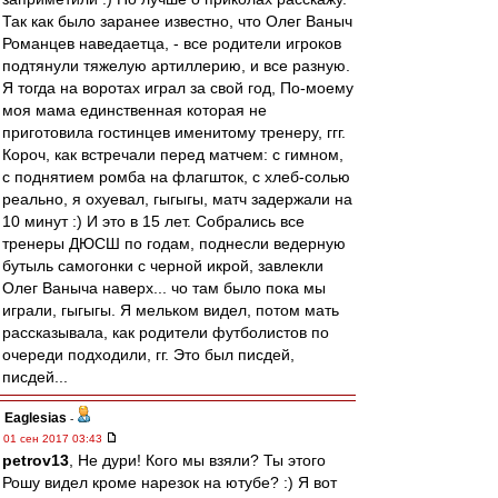
Так как было заранее известно, что Олег Ваныч
Романцев наведаетца, - все родители игроков
подтянули тяжелую артиллерию, и все разную.
Я тогда на воротах играл за свой год, По-моему
моя мама единственная которая не
приготовила гостинцев именитому тренеру, ггг.
Короч, как встречали перед матчем: с гимном,
с поднятием ромба на флагшток, с хлеб-солью
реально, я охуевал, гыгыгы, матч задержали на
10 минут :) И это в 15 лет. Собрались все
тренеры ДЮСШ по годам, поднесли ведерную
бутыль самогонки с черной икрой, завлекли
Олег Ваныча наверх... чо там было пока мы
играли, гыгыгы. Я мельком видел, потом мать
рассказывала, как родители футболистов по
очереди подходили, гг. Это был писдей,
писдей...
Eaglesias
-
01 сен 2017 03:43
petrov13
, Не дури! Кого мы взяли? Ты этого
Рошу видел кроме нарезок на ютубе? :) Я вот