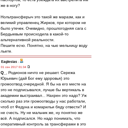
же в ногу?
Нольтрансферыч это такой же маразм, как и
великий управленец Жирков, при котором не
было утечек. Очевидно, прошлогодняя сага с
Бердыевым происходила в какой-то
альтернативной реальности.
Пешите есчо. Понятно, на чью мельницу воду
льете.
Eaglesias
-
01 сен 2017 01:34
Q_
, Родионов ничто не решает. Сережа
Юрьевич (дай Бог ему здоровья) это
громоотвод очередной. Я бы на его месте на
это не подписывался, лучше бы вертикаль в
академии выстраивал... Нахрен это надо? Уж
сколько раз эти громоотводы у нас работали,
чтоб от Федуна и комарильи бяду отвести? И
не счесть. Ну не мальчик же, ну понятно же
всё. А подписался. Но надо понимать, что
оперативный контроль за трансферами в это