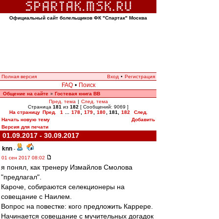
Официальный сайт болельщиков ФК "Спартак" Москва
Полная версия
Вход
•
Регистрация
FAQ
•
Поиск
Общение на сайте
Гостевая книга ВВ
»
Пред. тема
|
След. тема
Страница
181
из
182
[ Сообщений: 9069 ]
На страницу
Пред.
1
...
178
,
179
,
180
,
181
,
182
След.
Начать новую тему
Добавить
Версия для печати
01.09.2017 - 30.09.2017
knn
-
01 сен 2017 08:02
я понял, как тренеру Измайлов Смолова
"предлагал".
Кароче, собираются селекционеры на
совещание с Наилем.
Вопрос на повестке: кого предложить Каррере.
Начинается совещание с мучительных догадок