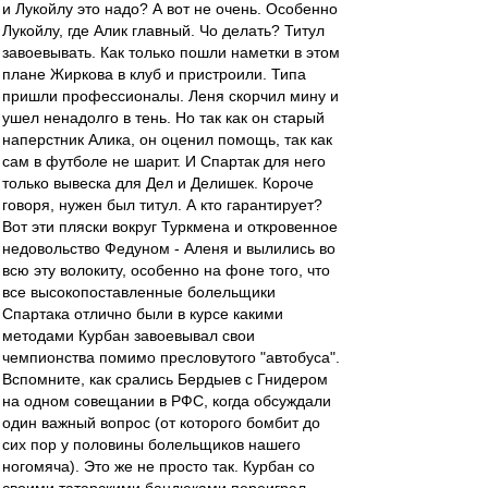
и Лукойлу это надо? А вот не очень. Особенно
Лукойлу, где Алик главный. Чо делать? Титул
завоевывать. Как только пошли наметки в этом
плане Жиркова в клуб и пристроили. Типа
пришли профессионалы. Леня скорчил мину и
ушел ненадолго в тень. Но так как он старый
наперстник Алика, он оценил помощь, так как
сам в футболе не шарит. И Спартак для него
только вывеска для Дел и Делишек. Короче
говоря, нужен был титул. А кто гарантирует?
Вот эти пляски вокруг Туркмена и откровенное
недовольство Федуном - Аленя и вылились во
всю эту волокиту, особенно на фоне того, что
все высокопоставленные болельщики
Спартака отлично были в курсе какими
методами Курбан завоевывал свои
чемпионства помимо пресловутого "автобуса".
Вспомните, как срались Бердыев с Гнидером
на одном совещании в РФС, когда обсуждали
один важный вопрос (от которого бомбит до
сих пор у половины болельщиков нашего
ногомяча). Это же не просто так. Курбан со