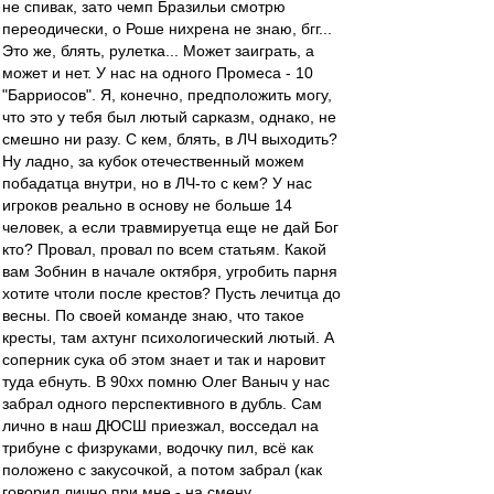
не спивак, зато чемп Бразильи смотрю
переодически, о Роше нихрена не знаю, бгг...
Это же, блять, рулетка... Может заиграть, а
может и нет. У нас на одного Промеса - 10
"Барриосов". Я, конечно, предположить могу,
что это у тебя был лютый сарказм, однако, не
смешно ни разу. С кем, блять, в ЛЧ выходить?
Ну ладно, за кубок отечественный можем
побадатца внутри, но в ЛЧ-то с кем? У нас
игроков реально в основу не больше 14
человек, а если травмируетца еще не дай Бог
кто? Провал, провал по всем статьям. Какой
вам Зобнин в начале октября, угробить парня
хотите чтоли после крестов? Пусть лечитца до
весны. По своей команде знаю, что такое
кресты, там ахтунг психологический лютый. А
соперник сука об этом знает и так и наровит
туда ебнуть. В 90хх помню Олег Ваныч у нас
забрал одного перспективного в дубль. Сам
лично в наш ДЮСШ приезжал, восседал на
трибуне с физруками, водочку пил, всё как
положено с закусочкой, а потом забрал (как
говорил лично при мне - на смену