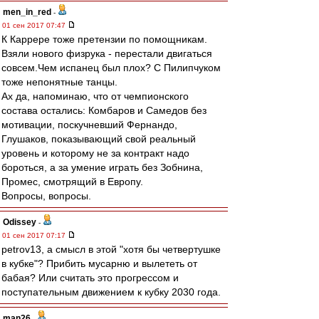
men_in_red
-
01 сен 2017 07:47
К Каррере тоже претензии по помощникам.
Взяли нового физрука - перестали двигаться
совсем.Чем испанец был плох? С Пилипчуком
тоже непонятные танцы.
Ах да, напоминаю, что от чемпионского
состава остались: Комбаров и Самедов без
мотивации, поскучневший Фернандо,
Глушаков, показывающий свой реальный
уровень и которому не за контракт надо
бороться, а за умение играть без Зобнина,
Промес, смотрящий в Европу.
Вопросы, вопросы.
Odissey
-
01 сен 2017 07:17
petrov13, а смысл в этой "хотя бы четвертушке
в кубке"? Прибить мусарню и вылететь от
бабая? Или считать это прогрессом и
поступательным движением к кубку 2030 года.
man26
-