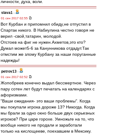
личности, духа, воли.
slava1
-
01 сен 2017 02:55
Вот Курбан и припомнил обиду,не отпустил в
Спартак никого. В Набиулина честно говоря не
верил -свой,татарин, молодой.
Отстоев на фиг не нужен.Ахметов,это кто?
Думал может5-6 за Канунникова отдадут.Так
отмстим же злому Курбану за наши поруганные
надежды!
petrov13
-
01 сен 2017 02:52
Жопобреев конечно выдал бессмертное. Через
пару сотен лет будут печатать на календарях с
афоризмами.
"Ваши ожидания- это ваши проблемы". Когда
мы покупали игрока дороже 13? Никогда. Когда
мы брали за одно окно больше двух серьезных
игроков? При царе горохе. Умножьте на то, что
вообще никого не продали и заработали
только на кислощееве, поехавшем в Мексику.