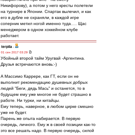
Никифорову), а потом у него кресты полетели
на турнире в Японии. Спартак вылечил, и как
его в дубле не охраняли, в каждой игре
соперник метил ногой именно туда..... Щас
менеджером в одном хоккейном клубе
работает.
terpila
-
01 сен 2017 03:29
Убойный второй тайм Уругвай -Аргентина.
Друзья встречаются вновь:-)
А Массимо Каррере, как ГТ, если он не
выполнит рекомендацию душевных добрых
людей "Беги, дядь Мась" и останется, то в
будущем ему уже многое не будет страшно в
работе. Ни турки, ни китайцы.
Ему теперь, наверное, в любом цирке смешно
уже не будет.
Парень же опыта набирается. В первую
очередь, личного. Ему ж в своей позиции как-то
это все решать надо. В первую очередь, силой