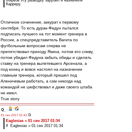
Жирков эту разводку зарубил и назначили
Карреру.
Отличное сочинение, аккурат к первому
сентября. То есть дурак-Федун пытался
подписать лучшего на тот момент тренера в
России, а спецпредставитель Вагита по
футбольным вопросам сперва не
препятствовал приходу Якина, потом его сливу,
потом убедил Федуна забыть обиды и сделать
ставку на тренера вылетевшего Арсенала, а
под конец и вовсе настоял на назначении
главным тренера, который пришел под
Аленичевым работать, а сам никогда над
командой не шефствовал и даже своего штаба
не имел.
True story
Q_
-
01 сен 2017 01:41
Eaglesias » 01 сен 2017 01:34
# Eaglesias » 01 сен 2017 01:34