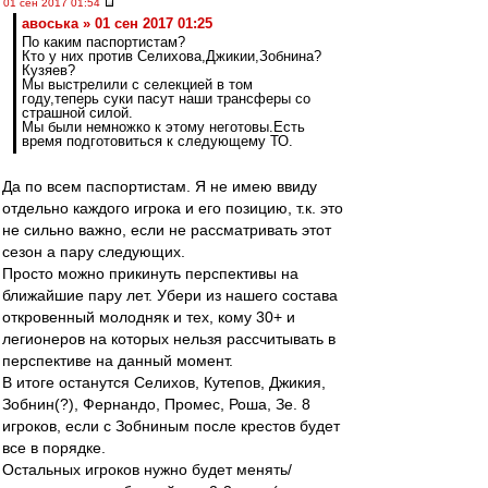
01 сен 2017 01:54
авоська » 01 сен 2017 01:25
По каким паспортистам?
Кто у них против Селихова,Джикии,Зобнина?
Кузяев?
Мы выстрелили с селекцией в том
году,теперь суки пасут наши трансферы со
страшной силой.
Мы были немножко к этому неготовы.Есть
время подготовиться к следующему ТО.
Да по всем паспортистам. Я не имею ввиду
отдельно каждого игрока и его позицию, т.к. это
не сильно важно, если не рассматривать этот
сезон а пару следующих.
Просто можно прикинуть перспективы на
ближайшие пару лет. Убери из нашего состава
откровенный молодняк и тех, кому 30+ и
легионеров на которых нельзя рассчитывать в
перспективе на данный момент.
В итоге останутся Селихов, Кутепов, Джикия,
Зобнин(?), Фернандо, Промес, Роша, Зе. 8
игроков, если с Зобниным после крестов будет
все в порядке.
Остальных игроков нужно будет менять/