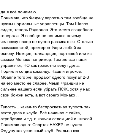
да я всё понимаю.
Понимаю, что Федуну вероятно там вообще не
нужны нормальные управленцы. Там Шавло
сидел, теперь Родионов. Это место свадебного
генерала. Я вообще не понимаю почему
человеку нахер не нужно развиваться. Столько
возможностей, примеров. Бери любой за
основу. Немцев, голландцев, портишей или из
свежих Монако например. Там же все наши
управляют, НО как грамотно ведут дела.
Подняли со дна команду. Нашли игроков,
Мбаппе того же, продают одного покупат 2-3
на его место не слабее. Чемп Франции не
сильнее нашего если убрать ПСЖ, хотя у нас
свои бомжи есть, а вот своего Монако ..
Тупость .. какая-то беспросветная тупость так
вести дела в клубе. Всё начиная с сайта,
атрибутики и т.д. и кончая селекцией и школой.
Понимаю одно: Спартак НАХЕР не нужен
Федуну как успешный клуб. Реально как