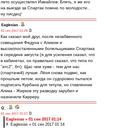
лето осуществлял Измайлов. Блять, я же его
на выезде за Спартак помню по молодости...
ну писдец!
Eaglesias
-
01 сен 2017 01:29
Как сказал мой друг, после незабвенного
совещания Федуна с Аликом и
высокопосталенными болельщиками Спартака
в середине августа (я для усиления сказал, что
в кабинетах, он правильно сказал, что типа по
"атс2", бгг): Щас чем хуже - тем для нас
(спартачей) лучше. Лёня снова подвис, как
прошлым летом, когда он судорожно пытался
подписать Курбана для титула, но ставленник
Алика - Жирков эту разводку зарубил и
назначили Карреру.
Q_
-
01 сен 2017 01:27
Eaglesias » 01 сен 2017 01:14
# Eaglesias » 01 сен 2017 01:14