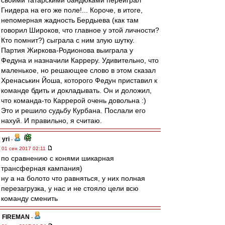
своими татарскими бандюками переиграл
Гнидера на его же поле!... Короче, в итоге,
непомерная жадность Бердыева (как там
говорил Широков, что главное у этой личности?
Кто помнит?) сыграла с ним злую шутку.
Партия Жиркова-Родионова выиграла у
Федуна и назначили Карреру. Удивительно, что
маленькое, но решающее слово в этом сказал
Хренаськин Йоша, которого Федун приставил к
команде бдить и докладывать. Он и доложил,
что команда-то Каррерой очень довольна :)
Это и решило судьбу Курбана. Послали его
нахуй. И правильно, я считаю.
yri
-
01 сен 2017 02:11
по сравнению с конями шикарная
трансферная кампания)
ну а на болото что равняться, у них полная
перезагрузка, у нас и не стояло цели всю
команду сменить
FIREMAN
-