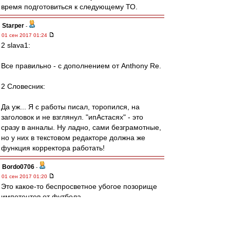
время подготовиться к следующему ТО.
Starper
-
01 сен 2017 01:24
2 slava1:
Все правильно - с дополнением от Anthony Re.
2 Словесник:
Да уж... Я с работы писал, торопился, на
заголовок и не взглянул. "ипАстасях" - это
сразу в анналы. Ну ладно, сами безграмотные,
но у них в текстовом редакторе должна же
функция корректора работать!
Bordo0706
-
01 сен 2017 01:20
Это какое-то беспросветное убогое позорище
импотентов от футбола.
Позором началось, позором было 3 месяца,
позором и закончилось.
Чтобы у вас член не встал больше никогда,