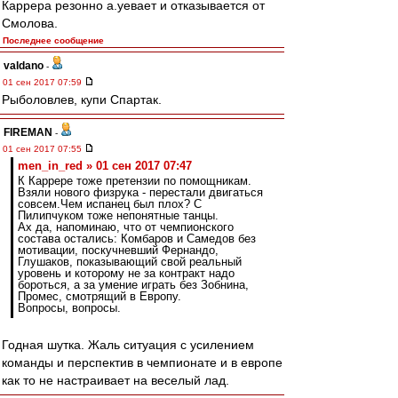
Каррера резонно а.уевает и отказывается от
Смолова.
Последнее сообщение
valdano
-
01 сен 2017 07:59
Рыболовлев, купи Спартак.
FIREMAN
-
01 сен 2017 07:55
men_in_red » 01 сен 2017 07:47
К Каррере тоже претензии по помощникам.
Взяли нового физрука - перестали двигаться
совсем.Чем испанец был плох? С
Пилипчуком тоже непонятные танцы.
Ах да, напоминаю, что от чемпионского
состава остались: Комбаров и Самедов без
мотивации, поскучневший Фернандо,
Глушаков, показывающий свой реальный
уровень и которому не за контракт надо
бороться, а за умение играть без Зобнина,
Промес, смотрящий в Европу.
Вопросы, вопросы.
Годная шутка. Жаль ситуация с усилением
команды и перспектив в чемпионате и в европе
как то не настраивает на веселый лад.