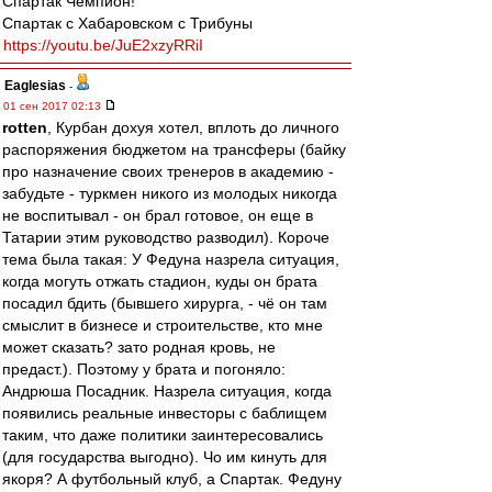
Спартак Чемпион!
Спартак с Хабаровском с Трибуны
https://youtu.be/JuE2xzyRRiI
Eaglesias
-
01 сен 2017 02:13
rotten
, Курбан дохуя хотел, вплоть до личного
распоряжения бюджетом на трансферы (байку
про назначение своих тренеров в академию -
забудьте - туркмен никого из молодых никогда
не воспитывал - он брал готовое, он еще в
Татарии этим руководство разводил). Короче
тема была такая: У Федуна назрела ситуация,
когда могуть отжать стадион, куды он брата
посадил бдить (бывшего хирурга, - чё он там
смыслит в бизнесе и строительстве, кто мне
может сказать? зато родная кровь, не
предаст.). Поэтому у брата и погоняло:
Андрюша Посадник. Назрела ситуация, когда
появились реальные инвесторы с баблищем
таким, что даже политики заинтересовались
(для государства выгодно). Чо им кинуть для
якоря? А футбольный клуб, а Спартак. Федуну