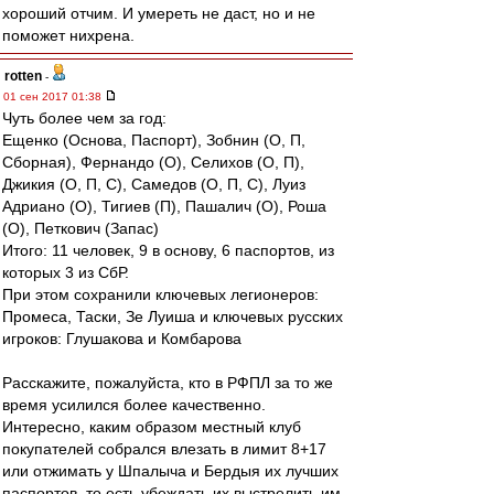
хороший отчим. И умереть не даст, но и не
поможет нихрена.
rotten
-
01 сен 2017 01:38
Чуть более чем за год:
Ещенко (Основа, Паспорт), Зобнин (О, П,
Сборная), Фернандо (О), Селихов (О, П),
Джикия (О, П, С), Самедов (О, П, С), Луиз
Адриано (О), Тигиев (П), Пашалич (О), Роша
(О), Петкович (Запас)
Итого: 11 человек, 9 в основу, 6 паспортов, из
которых 3 из СбР.
При этом сохранили ключевых легионеров:
Промеса, Таски, Зе Луиша и ключевых русских
игроков: Глушакова и Комбарова
Расскажите, пожалуйста, кто в РФПЛ за то же
время усилился более качественно.
Интересно, каким образом местный клуб
покупателей собрался влезать в лимит 8+17
или отжимать у Шпалыча и Бердыя их лучших
паспортов, то есть убеждать их выстрелить им