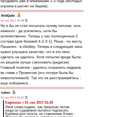
продавать уже в ближайшие 2-3 года (молодых
игроков в расчет не берем).
RedQuite
-
01 сен 2017 01:49
Ну я бы не стал посыпать голову пеплом, хоть
немного - да усилились, хотя-бы
количественно. Теперь у нас полноценные 2
состава (для базовой 4-2-3-1). Роша - по месту,
Пашалич - в обойму. Теперь в следующие окна
нужно улучшать качество, что в это окно
сделать не удалось. Хотя попытки вроде были,
но решили лучше сэкономить (редиски).
Главный позитив - удалось сохранить лидеров
во главе с Промесом (его потеря была бы
невосполнимой). Так что не расстраивайтесь -
еще поборемся...
rotten
-
01 сен 2017 01:47
Eaglesias » 01 сен 2017 01:29
Лёня снова подвис, как прошлым летом,
когда он судорожно пытался подписать
Курбана для титула, но ставленник Алика -