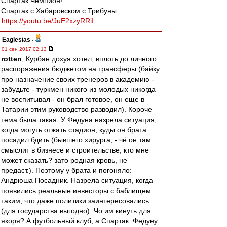
Спартак Чемпион!
Спартак с Хабаровском с Трибуны
https://youtu.be/JuE2xzyRRiI
Eaglesias
-
01 сен 2017 02:13
rotten
, Курбан дохуя хотел, вплоть до личного
распоряжения бюджетом на трансферы (байку
про назначение своих тренеров в академию -
забудьте - туркмен никого из молодых никогда
не воспитывал - он брал готовое, он еще в
Татарии этим руководство разводил). Короче
тема была такая: У Федуна назрела ситуация,
когда могуть отжать стадион, куды он брата
посадил бдить (бывшего хирурга, - чё он там
смыслит в бизнесе и строительстве, кто мне
может сказать? зато родная кровь, не
предаст.). Поэтому у брата и погоняло:
Андрюша Посадник. Назрела ситуация, когда
появились реальные инвесторы с баблищем
таким, что даже политики заинтересовались
(для государства выгодно). Чо им кинуть для
якоря? А футбольный клуб, а Спартак. Федуну