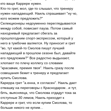
кто ваще Каррере нужен.
Кто-то грит, мол, где-то слышал, что тренеру
нужен нападающий. Наиль спрашивает "ну чо,
кого можем предложить?"
Селекционеры недоуменно переглядываются
между собой, повисает пауза. Потом самый
находчивый предлагает сбегать за
прошлогодним спорт-экспрессом, который у
него в тумбочке валяется. Ну приносит и грит
"во, тут какой-то Смолов пишут лучший
нападающий в прошлом сезоне был, давайте
его предложим?" Все радостно выдыхают,
хлопают по плечу коллегу со словами
"красавчик, премия твоя". Наиль сразу после
совещания бежит к тренеру и предлагает
купить Смолова.
Карерра грит "а.енна, я согласен". Наиль дает
отмашку на переговоры с Краснодаром...и тут,
блть, выясняеца, что Смолова отдадут тока за
отступные 30 лямов, Наиль приходит к
Каррере и грит, что если купим Смолова, то
больше никого не купим...