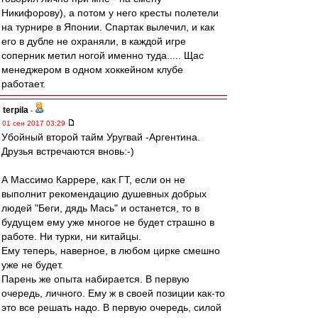
Никифорову), а потом у него кресты полетели
на турнире в Японии. Спартак вылечил, и как
его в дубле не охраняли, в каждой игре
соперник метил ногой именно туда..... Щас
менеджером в одном хоккейном клубе
работает.
terpila
-
01 сен 2017 03:29
Убойный второй тайм Уругвай -Аргентина.
Друзья встречаются вновь:-)
А Массимо Каррере, как ГТ, если он не
выполнит рекомендацию душевных добрых
людей "Беги, дядь Мась" и останется, то в
будущем ему уже многое не будет страшно в
работе. Ни турки, ни китайцы.
Ему теперь, наверное, в любом цирке смешно
уже не будет.
Парень же опыта набирается. В первую
очередь, личного. Ему ж в своей позиции как-то
это все решать надо. В первую очередь, силой