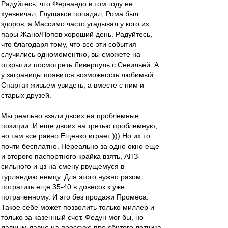
Радуйтесь, что Фернандо в том году не
хуевничал, Глушаков попадал, Рома был
здоров, а Массимо часто угадывал у кого из
пары Жано/Попов хороший день. Радуйтесь,
что благодаря тому, что все эти события
случились одномоментно, вы сможете на
открытии посмотреть Ливерпуль с Севильей. А
у заграницы появится возможность любимый
Спартак живьем увидеть, а вместе с ним и
старых друзей.
Мы реально взяли двоих на проблемные
позиции. И еще двоих на третью проблемную,
но там все равно Ещенко играет ))) Но их то
почти бесплатно. Нереально за одно окно еще
и второго паспортного крайка взять, АПЗ
сильного и цз на смену рвущемуся в
турляндию немцу. Для этого нужно разом
потратить еще 35-40 в довесок к уже
потраченному. И это без продажи Промеса.
Такое себе может позволить только миллер и
только за казенный счет. Федун мог бы, но
давным давно на прессухе про сбитого летчика