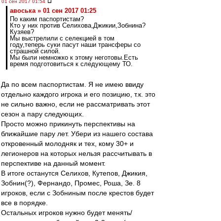
01 сен 2017 01:54
авоська » 01 сен 2017 01:25
По каким паспортистам?
Кто у них против Селихова,Джикии,Зобнина?
Кузяев?
Мы выстрелили с селекцией в том
году,теперь суки пасут наши трансферы со
страшной силой.
Мы были немножко к этому неготовы.Есть
время подготовиться к следующему ТО.
Да по всем паспортистам. Я не имею ввиду
отдельно каждого игрока и его позицию, т.к. это
не сильно важно, если не рассматривать этот
сезон а пару следующих.
Просто можно прикинуть перспективы на
ближайшие пару лет. Убери из нашего состава
откровенный молодняк и тех, кому 30+ и
легионеров на которых нельзя рассчитывать в
перспективе на данный момент.
В итоге останутся Селихов, Кутепов, Джикия,
Зобнин(?), Фернандо, Промес, Роша, Зе. 8
игроков, если с Зобниным после крестов будет
все в порядке.
Остальных игроков нужно будет менять/