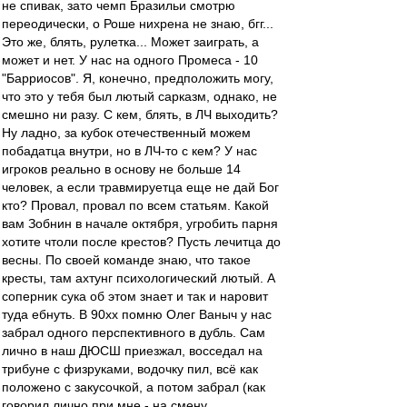
не спивак, зато чемп Бразильи смотрю
переодически, о Роше нихрена не знаю, бгг...
Это же, блять, рулетка... Может заиграть, а
может и нет. У нас на одного Промеса - 10
"Барриосов". Я, конечно, предположить могу,
что это у тебя был лютый сарказм, однако, не
смешно ни разу. С кем, блять, в ЛЧ выходить?
Ну ладно, за кубок отечественный можем
побадатца внутри, но в ЛЧ-то с кем? У нас
игроков реально в основу не больше 14
человек, а если травмируетца еще не дай Бог
кто? Провал, провал по всем статьям. Какой
вам Зобнин в начале октября, угробить парня
хотите чтоли после крестов? Пусть лечитца до
весны. По своей команде знаю, что такое
кресты, там ахтунг психологический лютый. А
соперник сука об этом знает и так и наровит
туда ебнуть. В 90хх помню Олег Ваныч у нас
забрал одного перспективного в дубль. Сам
лично в наш ДЮСШ приезжал, восседал на
трибуне с физруками, водочку пил, всё как
положено с закусочкой, а потом забрал (как
говорил лично при мне - на смену