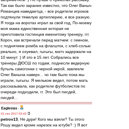
Так как было заранее известно, что Олег Ваныч
Романцев наведаетца, - все родители игроков
подтянули тяжелую артиллерию, и все разную.
Я тогда на воротах играл за свой год, По-моему
моя мама единственная которая не
приготовила гостинцев именитому тренеру, ггг.
Короч, как встречали перед матчем: с гимном,
с поднятием ромба на флагшток, с хлеб-солью
реально, я охуевал, гыгыгы, матч задержали на
10 минут :) И это в 15 лет. Собрались все
тренеры ДЮСШ по годам, поднесли ведерную
бутыль самогонки с черной икрой, завлекли
Олег Ваныча наверх... чо там было пока мы
играли, гыгыгы. Я мельком видел, потом мать
рассказывала, как родители футболистов по
очереди подходили, гг. Это был писдей,
писдей...
Eaglesias
-
01 сен 2017 03:43
petrov13
, Не дури! Кого мы взяли? Ты этого
Рошу видел кроме нарезок на ютубе? :) Я вот