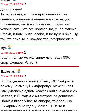
01 сен 2017 07:09
Доброго дня!
Теперь люди, которые призывали нас не
спешить, а верить и надеяться в селекцию
(признавая, что новички нужны), будут нас
успокаивать, что всё нормально, у нас лучшие
игроки, и нам никто, особо, и не нужен был. Ну,
так это привычно, каждое трансферное окно.
Byl
-
01 сен 2017 06:49
rotten, на чью же мельницу льют воду 99%
спартаковцев, Роттен?
Eaglesias
-
01 сен 2017 04:23
В порядке ностальгии (почему ОИР забрал и
почему на смену Никифорову). Макс с 8 лет
(мы учились в одном классе) бил сначала с 25
метров, к 13 годам с 40 метрам по девяткам.
Причем играл у нас то либеро, то опорника.
Шикарный был удар у Макса Ш. За то и
заприметили :) Но лучше о приколах расскажу.