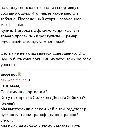
по факту он тоже отвечает за спортивную
составляющую. Итог чёрте какое место в
таблице. Проваленный старт и заваленное
межсезонье.
Купить 1 игрока на флажке когда главный
тренер прости 4-5 игрок купить!!! Тренер
сделавший команду чемпионами!!!
Это в уме не укладывается совершенно. Это
нужно быть сука полными импотентами на всех
уровнях.
авоська
-
01 сен 2017 01:25
FIREMAN
,
По каким паспортистам?
Кто у них против Селихова,Джикии,Зобнина?
Кузяев?
Мы выстрелили с селекцией в том году,теперь
суки пасут наши трансферы со страшной
силой.
Мы были немножко к этому неготовы.Есть