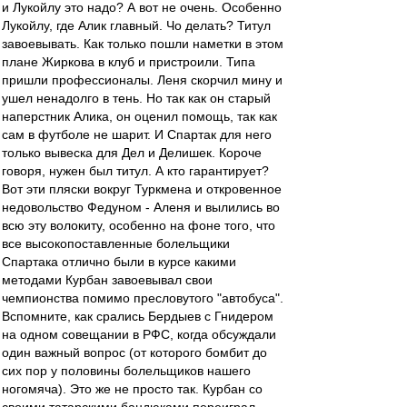
и Лукойлу это надо? А вот не очень. Особенно
Лукойлу, где Алик главный. Чо делать? Титул
завоевывать. Как только пошли наметки в этом
плане Жиркова в клуб и пристроили. Типа
пришли профессионалы. Леня скорчил мину и
ушел ненадолго в тень. Но так как он старый
наперстник Алика, он оценил помощь, так как
сам в футболе не шарит. И Спартак для него
только вывеска для Дел и Делишек. Короче
говоря, нужен был титул. А кто гарантирует?
Вот эти пляски вокруг Туркмена и откровенное
недовольство Федуном - Аленя и вылились во
всю эту волокиту, особенно на фоне того, что
все высокопоставленные болельщики
Спартака отлично были в курсе какими
методами Курбан завоевывал свои
чемпионства помимо пресловутого "автобуса".
Вспомните, как срались Бердыев с Гнидером
на одном совещании в РФС, когда обсуждали
один важный вопрос (от которого бомбит до
сих пор у половины болельщиков нашего
ногомяча). Это же не просто так. Курбан со