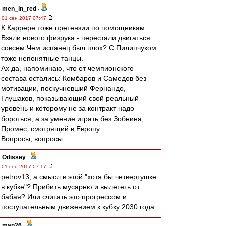
men_in_red
-
01 сен 2017 07:47
К Каррере тоже претензии по помощникам.
Взяли нового физрука - перестали двигаться
совсем.Чем испанец был плох? С Пилипчуком
тоже непонятные танцы.
Ах да, напоминаю, что от чемпионского
состава остались: Комбаров и Самедов без
мотивации, поскучневший Фернандо,
Глушаков, показывающий свой реальный
уровень и которому не за контракт надо
бороться, а за умение играть без Зобнина,
Промес, смотрящий в Европу.
Вопросы, вопросы.
Odissey
-
01 сен 2017 07:17
petrov13, а смысл в этой "хотя бы четвертушке
в кубке"? Прибить мусарню и вылететь от
бабая? Или считать это прогрессом и
поступательным движением к кубку 2030 года.
man26
-