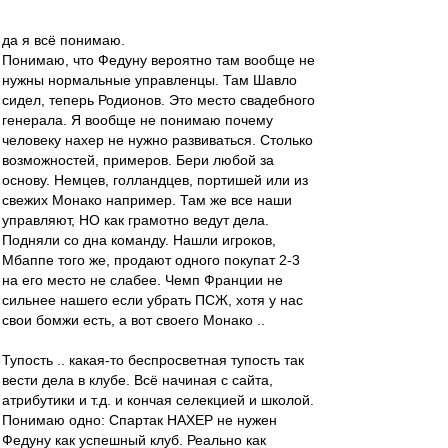
да я всё понимаю.
Понимаю, что Федуну вероятно там вообще не
нужны нормальные управленцы. Там Шавло
сидел, теперь Родионов. Это место свадебного
генерала. Я вообще не понимаю почему
человеку нахер не нужно развиваться. Столько
возможностей, примеров. Бери любой за
основу. Немцев, голландцев, портишей или из
свежих Монако например. Там же все наши
управляют, НО как грамотно ведут дела.
Подняли со дна команду. Нашли игроков,
Мбаппе того же, продают одного покупат 2-3
на его место не слабее. Чемп Франции не
сильнее нашего если убрать ПСЖ, хотя у нас
свои бомжи есть, а вот своего Монако ..
Тупость .. какая-то беспросветная тупость так
вести дела в клубе. Всё начиная с сайта,
атрибутики и т.д. и кончая селекцией и школой.
Понимаю одно: Спартак НАХЕР не нужен
Федуну как успешный клуб. Реально как