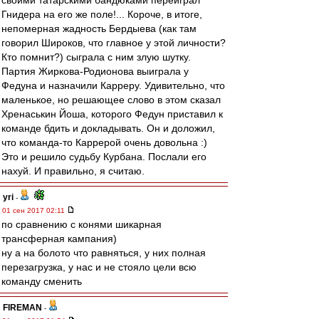
своими татарскими бандюками переиграл
Гнидера на его же поле!... Короче, в итоге,
непомерная жадность Бердыева (как там
говорил Широков, что главное у этой личности?
Кто помнит?) сыграла с ним злую шутку.
Партия Жиркова-Родионова выиграла у
Федуна и назначили Карреру. Удивительно, что
маленькое, но решающее слово в этом сказал
Хренаськин Йоша, которого Федун приставил к
команде бдить и докладывать. Он и доложил,
что команда-то Каррерой очень довольна :)
Это и решило судьбу Курбана. Послали его
нахуй. И правильно, я считаю.
yri
-
01 сен 2017 02:11
по сравнению с конями шикарная
трансферная кампания)
ну а на болото что равняться, у них полная
перезагрузка, у нас и не стояло цели всю
команду сменить
FIREMAN
-