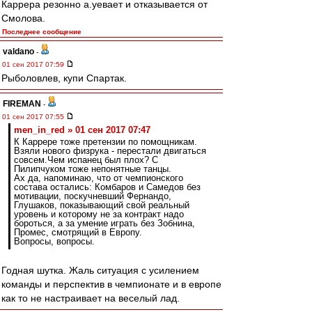
Каррера резонно а.уевает и отказывается от
Смолова.
Последнее сообщение
valdano
-
01 сен 2017 07:59
Рыболовлев, купи Спартак.
FIREMAN
-
01 сен 2017 07:55
men_in_red » 01 сен 2017 07:47
К Каррере тоже претензии по помощникам.
Взяли нового физрука - перестали двигаться
совсем.Чем испанец был плох? С
Пилипчуком тоже непонятные танцы.
Ах да, напоминаю, что от чемпионского
состава остались: Комбаров и Самедов без
мотивации, поскучневший Фернандо,
Глушаков, показывающий свой реальный
уровень и которому не за контракт надо
бороться, а за умение играть без Зобнина,
Промес, смотрящий в Европу.
Вопросы, вопросы.
Годная шутка. Жаль ситуация с усилением
команды и перспектив в чемпионате и в европе
как то не настраивает на веселый лад.