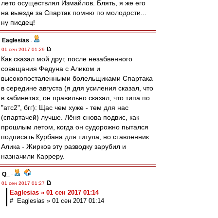
лето осуществлял Измайлов. Блять, я же его
на выезде за Спартак помню по молодости...
ну писдец!
Eaglesias
-
01 сен 2017 01:29
Как сказал мой друг, после незабвенного
совещания Федуна с Аликом и
высокопосталенными болельщиками Спартака
в середине августа (я для усиления сказал, что
в кабинетах, он правильно сказал, что типа по
"атс2", бгг): Щас чем хуже - тем для нас
(спартачей) лучше. Лёня снова подвис, как
прошлым летом, когда он судорожно пытался
подписать Курбана для титула, но ставленник
Алика - Жирков эту разводку зарубил и
назначили Карреру.
Q_
-
01 сен 2017 01:27
Eaglesias » 01 сен 2017 01:14
# Eaglesias » 01 сен 2017 01:14