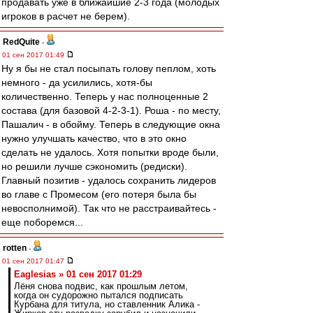
продавать уже в ближайшие 2-3 года (молодых
игроков в расчет не берем).
RedQuite
-
01 сен 2017 01:49
Ну я бы не стал посыпать голову пеплом, хоть
немного - да усилились, хотя-бы
количественно. Теперь у нас полноценные 2
состава (для базовой 4-2-3-1). Роша - по месту,
Пашалич - в обойму. Теперь в следующие окна
нужно улучшать качество, что в это окно
сделать не удалось. Хотя попытки вроде были,
но решили лучше сэкономить (редиски).
Главный позитив - удалось сохранить лидеров
во главе с Промесом (его потеря была бы
невосполнимой). Так что не расстраивайтесь -
еще поборемся...
rotten
-
01 сен 2017 01:47
Eaglesias » 01 сен 2017 01:29
Лёня снова подвис, как прошлым летом,
когда он судорожно пытался подписать
Курбана для титула, но ставленник Алика -