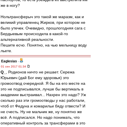
же в ногу?
Нольтрансферыч это такой же маразм, как и
великий управленец Жирков, при котором не
было утечек. Очевидно, прошлогодняя сага с
Бердыевым происходила в какой-то
альтернативной реальности.
Пешите есчо. Понятно, на чью мельницу воду
льете.
Eaglesias
-
01 сен 2017 01:34
Q_
, Родионов ничто не решает. Сережа
Юрьевич (дай Бог ему здоровья) это
громоотвод очередной. Я бы на его месте на
это не подписывался, лучше бы вертикаль в
академии выстраивал... Нахрен это надо? Уж
сколько раз эти громоотводы у нас работали,
чтоб от Федуна и комарильи бяду отвести? И
не счесть. Ну не мальчик же, ну понятно же
всё. А подписался. Но надо понимать, что
оперативный контроль за трансферами в это