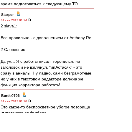
время подготовиться к следующему ТО.
Starper
-
01 сен 2017 01:24
2 slava1:
Все правильно - с дополнением от Anthony Re.
2 Словесник:
Да уж... Я с работы писал, торопился, на
заголовок и не взглянул. "ипАстасях" - это
сразу в анналы. Ну ладно, сами безграмотные,
но у них в текстовом редакторе должна же
функция корректора работать!
Bordo0706
-
01 сен 2017 01:20
Это какое-то беспросветное убогое позорище
импотентов от футбола.
Позором началось, позором было 3 месяца,
позором и закончилось.
Чтобы у вас член не встал больше никогда,