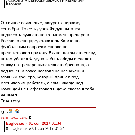
Жирков эту разводку зарубил и назначили
Карреру.
Отличное сочинение, аккурат к первому
сентября. То есть дурак-Федун пытался
подписать лучшего на тот момент тренера в
России, а спецпредставитель Вагита по
футбольным вопросам сперва не
препятствовал приходу Якина, потом его сливу,
потом убедил Федуна забыть обиды и сделать
ставку на тренера вылетевшего Арсенала, а
под конец и вовсе настоял на назначении
главным тренера, который пришел под
Аленичевым работать, а сам никогда над
командой не шефствовал и даже своего штаба
не имел.
True story
Q_
-
01 сен 2017 01:41
Eaglesias » 01 сен 2017 01:34
# Eaglesias » 01 сен 2017 01:34