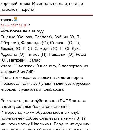
хороший отчим. И умереть не даст, но и не
поможет нихрена.
rotten
-
01 сен 2017 01:38
Чуть более чем за год:
Ещенко (Основа, Паспорт), Зобнин (О, П,
Сборная), Фернандо (О), Селихов (О, П),
Джикия (О, П, С), Самедов (О, П, С), Луиз
Адриано (О), Тигиев (П), Пашалич (О), Роша
(О), Петкович (Запас)
Итого: 11 человек, 9 в основу, 6 паспортов, из
которых 3 из СбР.
При этом сохранили ключевых легионеров:
Промеса, Таски, Зе Луиша и ключевых русских
игроков: Глушакова и Комбарова
Расскажите, пожалуйста, кто в РФПЛ за то же
время усилился более качественно.
Интересно, каким образом местный клуб
покупателей собрался влезать в лимит 8+17
или отжимать у Шпалыча и Бердыя их лучших
паспортов, то есть убеждать их выстрелить им