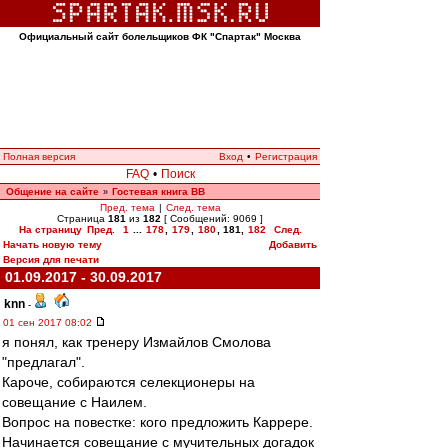
Официальный сайт болельщиков ФК "Спартак" Москва
Полная версия
Вход
•
Регистрация
FAQ
•
Поиск
Общение на сайте
Гостевая книга ВВ
»
Пред. тема
|
След. тема
Страница
181
из
182
[ Сообщений: 9069 ]
На страницу
Пред.
1
...
178
,
179
,
180
,
181
,
182
След.
Начать новую тему
Добавить
Версия для печати
01.09.2017 - 30.09.2017
knn
-
01 сен 2017 08:02
я понял, как тренеру Измайлов Смолова
"предлагал".
Кароче, собираются селекционеры на
совещание с Наилем.
Вопрос на повестке: кого предложить Каррере.
Начинается совещание с мучительных догадок