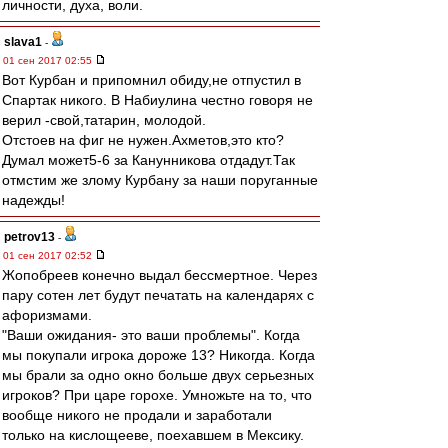
личности, духа, воли.
slava1
-
01 сен 2017 02:55
Вот Курбан и припомнил обиду,не отпустил в
Спартак никого. В Набиулина честно говоря не
верил -свой,татарин, молодой.
Отстоев на фиг не нужен.Ахметов,это кто?
Думал может5-6 за Канунникова отдадут.Так
отмстим же злому Курбану за наши поруганные
надежды!
petrov13
-
01 сен 2017 02:52
Жопобреев конечно выдал бессмертное. Через
пару сотен лет будут печатать на календарях с
афоризмами.
"Ваши ожидания- это ваши проблемы". Когда
мы покупали игрока дороже 13? Никогда. Когда
мы брали за одно окно больше двух серьезных
игроков? При царе горохе. Умножьте на то, что
вообще никого не продали и заработали
только на кислощееве, поехавшем в Мексику.