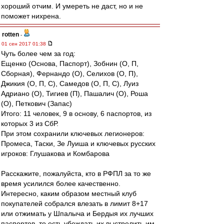
хороший отчим. И умереть не даст, но и не
поможет нихрена.
rotten
-
01 сен 2017 01:38
Чуть более чем за год:
Ещенко (Основа, Паспорт), Зобнин (О, П,
Сборная), Фернандо (О), Селихов (О, П),
Джикия (О, П, С), Самедов (О, П, С), Луиз
Адриано (О), Тигиев (П), Пашалич (О), Роша
(О), Петкович (Запас)
Итого: 11 человек, 9 в основу, 6 паспортов, из
которых 3 из СбР.
При этом сохранили ключевых легионеров:
Промеса, Таски, Зе Луиша и ключевых русских
игроков: Глушакова и Комбарова
Расскажите, пожалуйста, кто в РФПЛ за то же
время усилился более качественно.
Интересно, каким образом местный клуб
покупателей собрался влезать в лимит 8+17
или отжимать у Шпалыча и Бердыя их лучших
паспортов, то есть убеждать их выстрелить им