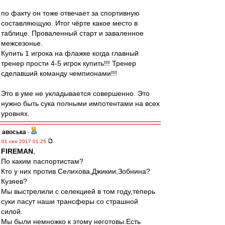
по факту он тоже отвечает за спортивную
составляющую. Итог чёрте какое место в
таблице. Проваленный старт и заваленное
межсезонье.
Купить 1 игрока на флажке когда главный
тренер прости 4-5 игрок купить!!! Тренер
сделавший команду чемпионами!!!
Это в уме не укладывается совершенно. Это
нужно быть сука полными импотентами на всех
уровнях.
авоська
-
01 сен 2017 01:25
FIREMAN
,
По каким паспортистам?
Кто у них против Селихова,Джикии,Зобнина?
Кузяев?
Мы выстрелили с селекцией в том году,теперь
суки пасут наши трансферы со страшной
силой.
Мы были немножко к этому неготовы.Есть