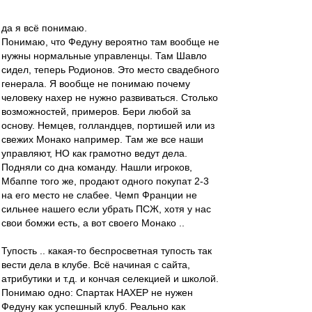
да я всё понимаю.
Понимаю, что Федуну вероятно там вообще не
нужны нормальные управленцы. Там Шавло
сидел, теперь Родионов. Это место свадебного
генерала. Я вообще не понимаю почему
человеку нахер не нужно развиваться. Столько
возможностей, примеров. Бери любой за
основу. Немцев, голландцев, портишей или из
свежих Монако например. Там же все наши
управляют, НО как грамотно ведут дела.
Подняли со дна команду. Нашли игроков,
Мбаппе того же, продают одного покупат 2-3
на его место не слабее. Чемп Франции не
сильнее нашего если убрать ПСЖ, хотя у нас
свои бомжи есть, а вот своего Монако ..
Тупость .. какая-то беспросветная тупость так
вести дела в клубе. Всё начиная с сайта,
атрибутики и т.д. и кончая селекцией и школой.
Понимаю одно: Спартак НАХЕР не нужен
Федуну как успешный клуб. Реально как