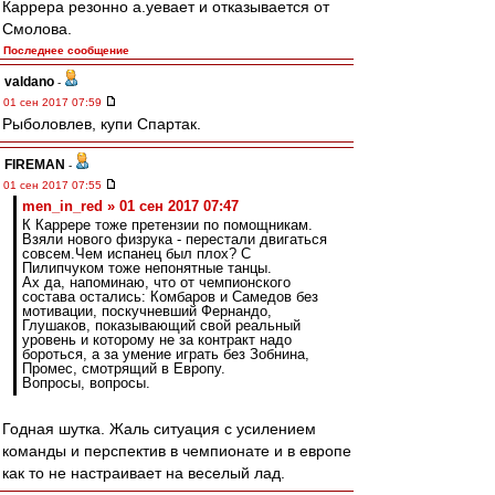
Каррера резонно а.уевает и отказывается от
Смолова.
Последнее сообщение
valdano
-
01 сен 2017 07:59
Рыболовлев, купи Спартак.
FIREMAN
-
01 сен 2017 07:55
men_in_red » 01 сен 2017 07:47
К Каррере тоже претензии по помощникам.
Взяли нового физрука - перестали двигаться
совсем.Чем испанец был плох? С
Пилипчуком тоже непонятные танцы.
Ах да, напоминаю, что от чемпионского
состава остались: Комбаров и Самедов без
мотивации, поскучневший Фернандо,
Глушаков, показывающий свой реальный
уровень и которому не за контракт надо
бороться, а за умение играть без Зобнина,
Промес, смотрящий в Европу.
Вопросы, вопросы.
Годная шутка. Жаль ситуация с усилением
команды и перспектив в чемпионате и в европе
как то не настраивает на веселый лад.