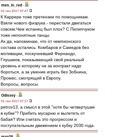
men_in_red
-
01 сен 2017 07:47
К Каррере тоже претензии по помощникам.
Взяли нового физрука - перестали двигаться
совсем.Чем испанец был плох? С Пилипчуком
тоже непонятные танцы.
Ах да, напоминаю, что от чемпионского
состава остались: Комбаров и Самедов без
мотивации, поскучневший Фернандо,
Глушаков, показывающий свой реальный
уровень и которому не за контракт надо
бороться, а за умение играть без Зобнина,
Промес, смотрящий в Европу.
Вопросы, вопросы.
Odissey
-
01 сен 2017 07:17
petrov13, а смысл в этой "хотя бы четвертушке
в кубке"? Прибить мусарню и вылететь от
бабая? Или считать это прогрессом и
поступательным движением к кубку 2030 года.
man26
-