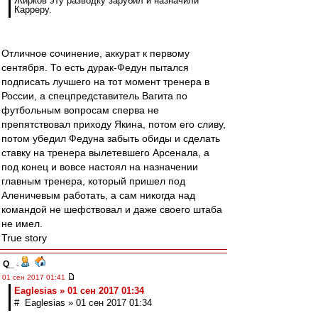
Жирков эту разводку зарубил и назначили
Карреру.
Отличное сочинение, аккурат к первому
сентября. То есть дурак-Федун пытался
подписать лучшего на тот момент тренера в
России, а спецпредставитель Вагита по
футбольным вопросам сперва не
препятствовал приходу Якина, потом его сливу,
потом убедил Федуна забыть обиды и сделать
ставку на тренера вылетевшего Арсенала, а
под конец и вовсе настоял на назначении
главным тренера, который пришел под
Аленичевым работать, а сам никогда над
командой не шефствовал и даже своего штаба
не имел.
True story
Q_
-
01 сен 2017 01:41
Eaglesias » 01 сен 2017 01:34
# Eaglesias » 01 сен 2017 01:34