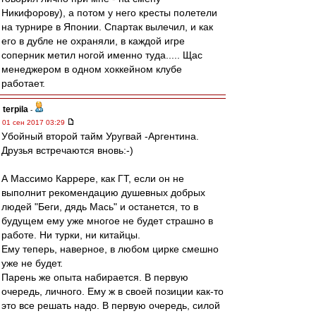
Никифорову), а потом у него кресты полетели
на турнире в Японии. Спартак вылечил, и как
его в дубле не охраняли, в каждой игре
соперник метил ногой именно туда..... Щас
менеджером в одном хоккейном клубе
работает.
terpila
-
01 сен 2017 03:29
Убойный второй тайм Уругвай -Аргентина.
Друзья встречаются вновь:-)
А Массимо Каррере, как ГТ, если он не
выполнит рекомендацию душевных добрых
людей "Беги, дядь Мась" и останется, то в
будущем ему уже многое не будет страшно в
работе. Ни турки, ни китайцы.
Ему теперь, наверное, в любом цирке смешно
уже не будет.
Парень же опыта набирается. В первую
очередь, личного. Ему ж в своей позиции как-то
это все решать надо. В первую очередь, силой