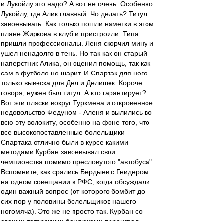
и Лукойлу это надо? А вот не очень. Особенно
Лукойлу, где Алик главный. Чо делать? Титул
завоевывать. Как только пошли наметки в этом
плане Жиркова в клуб и пристроили. Типа
пришли профессионалы. Леня скорчил мину и
ушел ненадолго в тень. Но так как он старый
наперстник Алика, он оценил помощь, так как
сам в футболе не шарит. И Спартак для него
только вывеска для Дел и Делишек. Короче
говоря, нужен был титул. А кто гарантирует?
Вот эти пляски вокруг Туркмена и откровенное
недовольство Федуном - Аленя и вылились во
всю эту волокиту, особенно на фоне того, что
все высокопоставленные болельщики
Спартака отлично были в курсе какими
методами Курбан завоевывал свои
чемпионства помимо пресловутого "автобуса".
Вспомните, как срались Бердыев с Гнидером
на одном совещании в РФС, когда обсуждали
один важный вопрос (от которого бомбит до
сих пор у половины болельщиков нашего
ногомяча). Это же не просто так. Курбан со