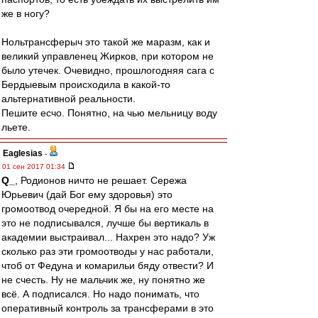
же в ногу?
Нольтрансферыч это такой же маразм, как и
великий управленец Жирков, при котором не
было утечек. Очевидно, прошлогодняя сага с
Бердыевым происходила в какой-то
альтернативной реальности.
Пешите есчо. Понятно, на чью мельницу воду
льете.
Eaglesias
-
01 сен 2017 01:34
Q_
, Родионов ничто не решает. Сережа
Юрьевич (дай Бог ему здоровья) это
громоотвод очередной. Я бы на его месте на
это не подписывался, лучше бы вертикаль в
академии выстраивал... Нахрен это надо? Уж
сколько раз эти громоотводы у нас работали,
чтоб от Федуна и комарильи бяду отвести? И
не счесть. Ну не мальчик же, ну понятно же
всё. А подписался. Но надо понимать, что
оперативный контроль за трансферами в это