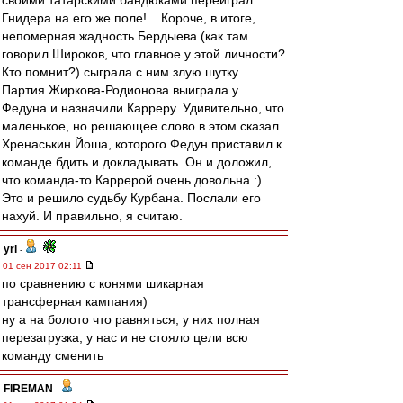
своими татарскими бандюками переиграл
Гнидера на его же поле!... Короче, в итоге,
непомерная жадность Бердыева (как там
говорил Широков, что главное у этой личности?
Кто помнит?) сыграла с ним злую шутку.
Партия Жиркова-Родионова выиграла у
Федуна и назначили Карреру. Удивительно, что
маленькое, но решающее слово в этом сказал
Хренаськин Йоша, которого Федун приставил к
команде бдить и докладывать. Он и доложил,
что команда-то Каррерой очень довольна :)
Это и решило судьбу Курбана. Послали его
нахуй. И правильно, я считаю.
yri
-
01 сен 2017 02:11
по сравнению с конями шикарная
трансферная кампания)
ну а на болото что равняться, у них полная
перезагрузка, у нас и не стояло цели всю
команду сменить
FIREMAN
-