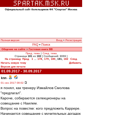
Официальный сайт болельщиков ФК "Спартак" Москва
Полная версия
Вход
•
Регистрация
FAQ
•
Поиск
Общение на сайте
Гостевая книга ВВ
»
Пред. тема
|
След. тема
Страница
181
из
182
[ Сообщений: 9069 ]
На страницу
Пред.
1
...
178
,
179
,
180
,
181
,
182
След.
Начать новую тему
Добавить
Версия для печати
01.09.2017 - 30.09.2017
knn
-
01 сен 2017 08:02
я понял, как тренеру Измайлов Смолова
"предлагал".
Кароче, собираются селекционеры на
совещание с Наилем.
Вопрос на повестке: кого предложить Каррере.
Начинается совещание с мучительных догадок