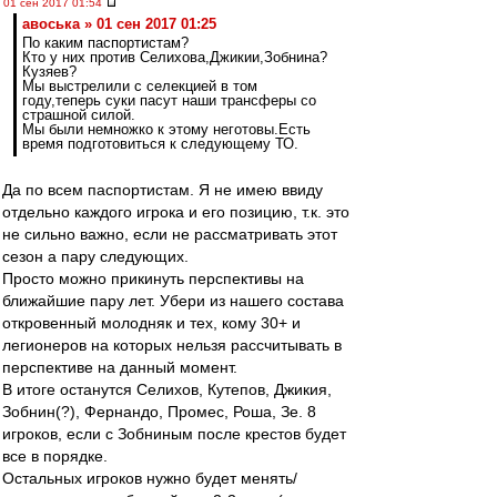
01 сен 2017 01:54
авоська » 01 сен 2017 01:25
По каким паспортистам?
Кто у них против Селихова,Джикии,Зобнина?
Кузяев?
Мы выстрелили с селекцией в том
году,теперь суки пасут наши трансферы со
страшной силой.
Мы были немножко к этому неготовы.Есть
время подготовиться к следующему ТО.
Да по всем паспортистам. Я не имею ввиду
отдельно каждого игрока и его позицию, т.к. это
не сильно важно, если не рассматривать этот
сезон а пару следующих.
Просто можно прикинуть перспективы на
ближайшие пару лет. Убери из нашего состава
откровенный молодняк и тех, кому 30+ и
легионеров на которых нельзя рассчитывать в
перспективе на данный момент.
В итоге останутся Селихов, Кутепов, Джикия,
Зобнин(?), Фернандо, Промес, Роша, Зе. 8
игроков, если с Зобниным после крестов будет
все в порядке.
Остальных игроков нужно будет менять/