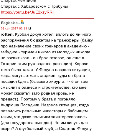
Спартак Чемпион!
Спартак с Хабаровском с Трибуны
https://youtu.be/JuE2xzyRRiI
Eaglesias
-
01 сен 2017 02:13
rotten
, Курбан дохуя хотел, вплоть до личного
распоряжения бюджетом на трансферы (байку
про назначение своих тренеров в академию -
забудьте - туркмен никого из молодых никогда
не воспитывал - он брал готовое, он еще в
Татарии этим руководство разводил). Короче
тема была такая: У Федуна назрела ситуация,
когда могуть отжать стадион, куды он брата
посадил бдить (бывшего хирурга, - чё он там
смыслит в бизнесе и строительстве, кто мне
может сказать? зато родная кровь, не
предаст.). Поэтому у брата и погоняло:
Андрюша Посадник. Назрела ситуация, когда
появились реальные инвесторы с баблищем
таким, что даже политики заинтересовались
(для государства выгодно). Чо им кинуть для
якоря? А футбольный клуб, а Спартак. Федуну