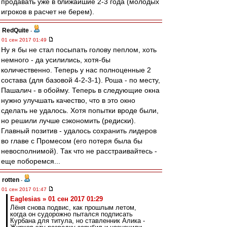
продавать уже в ближайшие 2-3 года (молодых
игроков в расчет не берем).
RedQuite
-
01 сен 2017 01:49
Ну я бы не стал посыпать голову пеплом, хоть
немного - да усилились, хотя-бы
количественно. Теперь у нас полноценные 2
состава (для базовой 4-2-3-1). Роша - по месту,
Пашалич - в обойму. Теперь в следующие окна
нужно улучшать качество, что в это окно
сделать не удалось. Хотя попытки вроде были,
но решили лучше сэкономить (редиски).
Главный позитив - удалось сохранить лидеров
во главе с Промесом (его потеря была бы
невосполнимой). Так что не расстраивайтесь -
еще поборемся...
rotten
-
01 сен 2017 01:47
Eaglesias » 01 сен 2017 01:29
Лёня снова подвис, как прошлым летом,
когда он судорожно пытался подписать
Курбана для титула, но ставленник Алика -