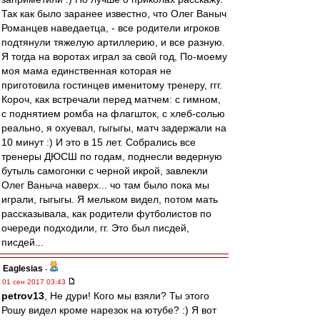
Так как было заранее известно, что Олег Ваныч
Романцев наведаетца, - все родители игроков
подтянули тяжелую артиллерию, и все разную.
Я тогда на воротах играл за свой год, По-моему
моя мама единственная которая не
приготовила гостинцев именитому тренеру, ггг.
Короч, как встречали перед матчем: с гимном,
с поднятием ромба на флагшток, с хлеб-солью
реально, я охуевал, гыгыгы, матч задержали на
10 минут :) И это в 15 лет. Собрались все
тренеры ДЮСШ по годам, поднесли ведерную
бутыль самогонки с черной икрой, завлекли
Олег Ваныча наверх... чо там было пока мы
играли, гыгыгы. Я мельком видел, потом мать
рассказывала, как родители футболистов по
очереди подходили, гг. Это был писдей,
писдей...
Eaglesias
-
01 сен 2017 03:43
petrov13
, Не дури! Кого мы взяли? Ты этого
Рошу видел кроме нарезок на ютубе? :) Я вот