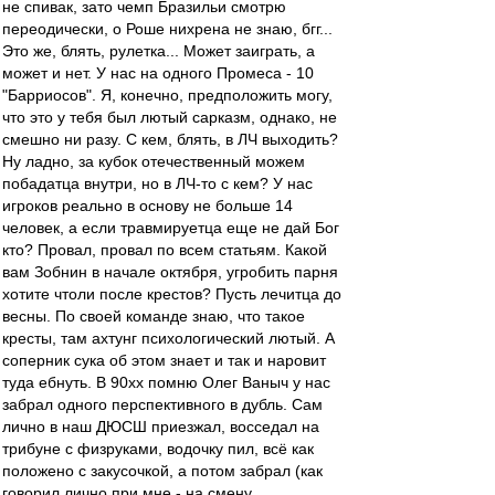
не спивак, зато чемп Бразильи смотрю
переодически, о Роше нихрена не знаю, бгг...
Это же, блять, рулетка... Может заиграть, а
может и нет. У нас на одного Промеса - 10
"Барриосов". Я, конечно, предположить могу,
что это у тебя был лютый сарказм, однако, не
смешно ни разу. С кем, блять, в ЛЧ выходить?
Ну ладно, за кубок отечественный можем
побадатца внутри, но в ЛЧ-то с кем? У нас
игроков реально в основу не больше 14
человек, а если травмируетца еще не дай Бог
кто? Провал, провал по всем статьям. Какой
вам Зобнин в начале октября, угробить парня
хотите чтоли после крестов? Пусть лечитца до
весны. По своей команде знаю, что такое
кресты, там ахтунг психологический лютый. А
соперник сука об этом знает и так и наровит
туда ебнуть. В 90хх помню Олег Ваныч у нас
забрал одного перспективного в дубль. Сам
лично в наш ДЮСШ приезжал, восседал на
трибуне с физруками, водочку пил, всё как
положено с закусочкой, а потом забрал (как
говорил лично при мне - на смену