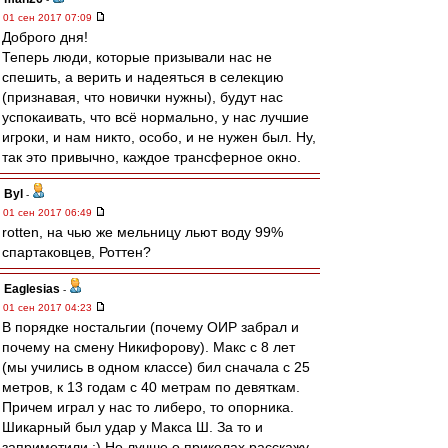
01 сен 2017 07:09
Доброго дня!
Теперь люди, которые призывали нас не
спешить, а верить и надеяться в селекцию
(признавая, что новички нужны), будут нас
успокаивать, что всё нормально, у нас лучшие
игроки, и нам никто, особо, и не нужен был. Ну,
так это привычно, каждое трансферное окно.
Byl
-
01 сен 2017 06:49
rotten, на чью же мельницу льют воду 99%
спартаковцев, Роттен?
Eaglesias
-
01 сен 2017 04:23
В порядке ностальгии (почему ОИР забрал и
почему на смену Никифорову). Макс с 8 лет
(мы учились в одном классе) бил сначала с 25
метров, к 13 годам с 40 метрам по девяткам.
Причем играл у нас то либеро, то опорника.
Шикарный был удар у Макса Ш. За то и
заприметили :) Но лучше о приколах расскажу.