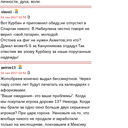
личности, духа, воли.
slava1
-
01 сен 2017 02:55
Вот Курбан и припомнил обиду,не отпустил в
Спартак никого. В Набиулина честно говоря не
верил -свой,татарин, молодой.
Отстоев на фиг не нужен.Ахметов,это кто?
Думал может5-6 за Канунникова отдадут.Так
отмстим же злому Курбану за наши поруганные
надежды!
petrov13
-
01 сен 2017 02:52
Жопобреев конечно выдал бессмертное. Через
пару сотен лет будут печатать на календарях с
афоризмами.
"Ваши ожидания- это ваши проблемы". Когда
мы покупали игрока дороже 13? Никогда. Когда
мы брали за одно окно больше двух серьезных
игроков? При царе горохе. Умножьте на то, что
вообще никого не продали и заработали
только на кислощееве, поехавшем в Мексику.