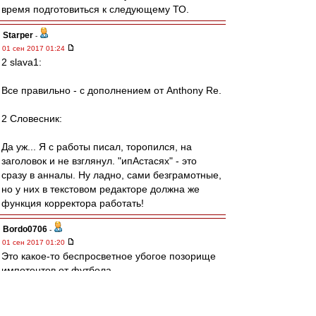
время подготовиться к следующему ТО.
Starper
-
01 сен 2017 01:24
2 slava1:
Все правильно - с дополнением от Anthony Re.
2 Словесник:
Да уж... Я с работы писал, торопился, на
заголовок и не взглянул. "ипАстасях" - это
сразу в анналы. Ну ладно, сами безграмотные,
но у них в текстовом редакторе должна же
функция корректора работать!
Bordo0706
-
01 сен 2017 01:20
Это какое-то беспросветное убогое позорище
импотентов от футбола.
Позором началось, позором было 3 месяца,
позором и закончилось.
Чтобы у вас член не встал больше никогда,