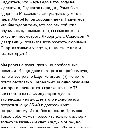
Радуйтесь, что Фернандо в том году не
хуевничал, Глушаков попадал, Рома был
здоров, а Массимо часто угадывал у кого из
пары Жано/Попов хороший день. Радуйтесь,
что благодаря тому, что все эти события
случились одномоментно, вы сможете на
открытии посмотреть Ливерпуль с Севильей. А
у заграницы появится возможность любимый
Спартак живьем увидеть, а вместе с ним и
старых друзей.
Мы реально взяли двоих на проблемные
позиции. И еще двоих на третью проблемную,
но там все равно Ещенко играет ))) Но их то
почти бесплатно. Нереально за одно окно еще
и второго паспортного крайка взять, АПЗ
сильного и цз на смену рвущемуся в
турляндию немцу. Для этого нужно разом
потратить еще 35-40 в довесок к уже
потраченному. И это без продажи Промеса.
Такое себе может позволить только миллер и
только за казенный счет. Федун мог бы, но
давным давно на прессухе про сбитого летчика