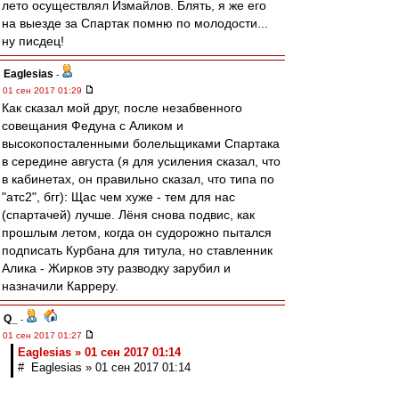
лето осуществлял Измайлов. Блять, я же его
на выезде за Спартак помню по молодости...
ну писдец!
Eaglesias
-
01 сен 2017 01:29
Как сказал мой друг, после незабвенного
совещания Федуна с Аликом и
высокопосталенными болельщиками Спартака
в середине августа (я для усиления сказал, что
в кабинетах, он правильно сказал, что типа по
"атс2", бгг): Щас чем хуже - тем для нас
(спартачей) лучше. Лёня снова подвис, как
прошлым летом, когда он судорожно пытался
подписать Курбана для титула, но ставленник
Алика - Жирков эту разводку зарубил и
назначили Карреру.
Q_
-
01 сен 2017 01:27
Eaglesias » 01 сен 2017 01:14
# Eaglesias » 01 сен 2017 01:14