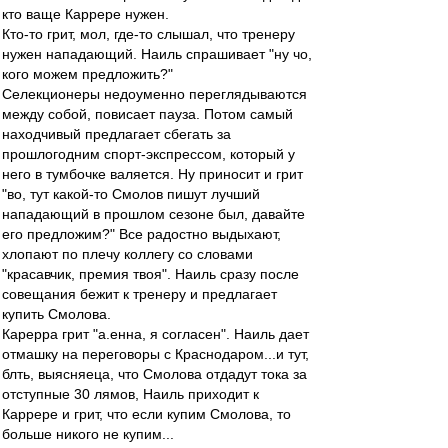
кто ваще Каррере нужен.
Кто-то грит, мол, где-то слышал, что тренеру
нужен нападающий. Наиль спрашивает "ну чо,
кого можем предложить?"
Селекционеры недоуменно переглядываются
между собой, повисает пауза. Потом самый
находчивый предлагает сбегать за
прошлогодним спорт-экспрессом, который у
него в тумбочке валяется. Ну приносит и грит
"во, тут какой-то Смолов пишут лучший
нападающий в прошлом сезоне был, давайте
его предложим?" Все радостно выдыхают,
хлопают по плечу коллегу со словами
"красавчик, премия твоя". Наиль сразу после
совещания бежит к тренеру и предлагает
купить Смолова.
Карерра грит "а.енна, я согласен". Наиль дает
отмашку на переговоры с Краснодаром...и тут,
блть, выясняеца, что Смолова отдадут тока за
отступные 30 лямов, Наиль приходит к
Каррере и грит, что если купим Смолова, то
больше никого не купим...