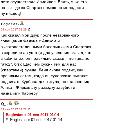
лето осуществлял Измайлов. Блять, я же его
на выезде за Спартак помню по молодости...
ну писдец!
Eaglesias
-
01 сен 2017 01:29
Как сказал мой друг, после незабвенного
совещания Федуна с Аликом и
высокопосталенными болельщиками Спартака
в середине августа (я для усиления сказал, что
в кабинетах, он правильно сказал, что типа по
"атс2", бгг): Щас чем хуже - тем для нас
(спартачей) лучше. Лёня снова подвис, как
прошлым летом, когда он судорожно пытался
подписать Курбана для титула, но ставленник
Алика - Жирков эту разводку зарубил и
назначили Карреру.
Q_
-
01 сен 2017 01:27
Eaglesias » 01 сен 2017 01:14
# Eaglesias » 01 сен 2017 01:14