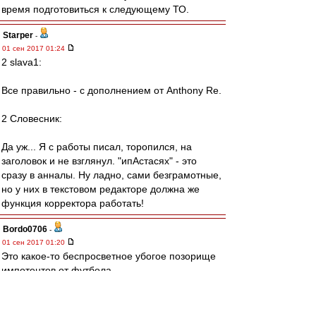
время подготовиться к следующему ТО.
Starper
-
01 сен 2017 01:24
2 slava1:
Все правильно - с дополнением от Anthony Re.
2 Словесник:
Да уж... Я с работы писал, торопился, на
заголовок и не взглянул. "ипАстасях" - это
сразу в анналы. Ну ладно, сами безграмотные,
но у них в текстовом редакторе должна же
функция корректора работать!
Bordo0706
-
01 сен 2017 01:20
Это какое-то беспросветное убогое позорище
импотентов от футбола.
Позором началось, позором было 3 месяца,
позором и закончилось.
Чтобы у вас член не встал больше никогда,