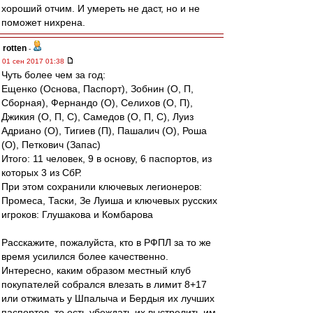
хороший отчим. И умереть не даст, но и не
поможет нихрена.
rotten
-
01 сен 2017 01:38
Чуть более чем за год:
Ещенко (Основа, Паспорт), Зобнин (О, П,
Сборная), Фернандо (О), Селихов (О, П),
Джикия (О, П, С), Самедов (О, П, С), Луиз
Адриано (О), Тигиев (П), Пашалич (О), Роша
(О), Петкович (Запас)
Итого: 11 человек, 9 в основу, 6 паспортов, из
которых 3 из СбР.
При этом сохранили ключевых легионеров:
Промеса, Таски, Зе Луиша и ключевых русских
игроков: Глушакова и Комбарова
Расскажите, пожалуйста, кто в РФПЛ за то же
время усилился более качественно.
Интересно, каким образом местный клуб
покупателей собрался влезать в лимит 8+17
или отжимать у Шпалыча и Бердыя их лучших
паспортов, то есть убеждать их выстрелить им