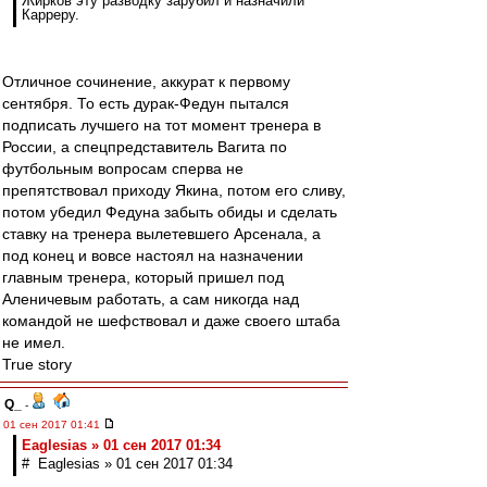
Жирков эту разводку зарубил и назначили
Карреру.
Отличное сочинение, аккурат к первому
сентября. То есть дурак-Федун пытался
подписать лучшего на тот момент тренера в
России, а спецпредставитель Вагита по
футбольным вопросам сперва не
препятствовал приходу Якина, потом его сливу,
потом убедил Федуна забыть обиды и сделать
ставку на тренера вылетевшего Арсенала, а
под конец и вовсе настоял на назначении
главным тренера, который пришел под
Аленичевым работать, а сам никогда над
командой не шефствовал и даже своего штаба
не имел.
True story
Q_
-
01 сен 2017 01:41
Eaglesias » 01 сен 2017 01:34
# Eaglesias » 01 сен 2017 01:34