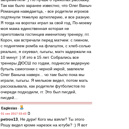
Так как было заранее известно, что Олег Ваныч
Романцев наведаетца, - все родители игроков
подтянули тяжелую артиллерию, и все разную.
Я тогда на воротах играл за свой год, По-моему
моя мама единственная которая не
приготовила гостинцев именитому тренеру, ггг.
Короч, как встречали перед матчем: с гимном,
с поднятием ромба на флагшток, с хлеб-солью
реально, я охуевал, гыгыгы, матч задержали на
10 минут :) И это в 15 лет. Собрались все
тренеры ДЮСШ по годам, поднесли ведерную
бутыль самогонки с черной икрой, завлекли
Олег Ваныча наверх... чо там было пока мы
играли, гыгыгы. Я мельком видел, потом мать
рассказывала, как родители футболистов по
очереди подходили, гг. Это был писдей,
писдей...
Eaglesias
-
01 сен 2017 03:43
petrov13
, Не дури! Кого мы взяли? Ты этого
Рошу видел кроме нарезок на ютубе? :) Я вот