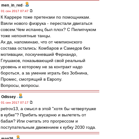
men_in_red
-
01 сен 2017 07:47
К Каррере тоже претензии по помощникам.
Взяли нового физрука - перестали двигаться
совсем.Чем испанец был плох? С Пилипчуком
тоже непонятные танцы.
Ах да, напоминаю, что от чемпионского
состава остались: Комбаров и Самедов без
мотивации, поскучневший Фернандо,
Глушаков, показывающий свой реальный
уровень и которому не за контракт надо
бороться, а за умение играть без Зобнина,
Промес, смотрящий в Европу.
Вопросы, вопросы.
Odissey
-
01 сен 2017 07:17
petrov13, а смысл в этой "хотя бы четвертушке
в кубке"? Прибить мусарню и вылететь от
бабая? Или считать это прогрессом и
поступательным движением к кубку 2030 года.
man26
-