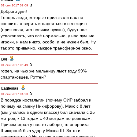
01 сен 2017 07:09
Доброго дня!
Теперь люди, которые призывали нас не
спешить, а верить и надеяться в селекцию
(признавая, что новички нужны), будут нас
успокаивать, что всё нормально, у нас лучшие
игроки, и нам никто, особо, и не нужен был. Ну,
так это привычно, каждое трансферное окно.
Byl
-
01 сен 2017 06:49
rotten, на чью же мельницу льют воду 99%
спартаковцев, Роттен?
Eaglesias
-
01 сен 2017 04:23
В порядке ностальгии (почему ОИР забрал и
почему на смену Никифорову). Макс с 8 лет
(мы учились в одном классе) бил сначала с 25
метров, к 13 годам с 40 метрам по девяткам.
Причем играл у нас то либеро, то опорника.
Шикарный был удар у Макса Ш. За то и
заприметили :) Но лучше о приколах расскажу.