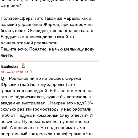
же в ногу?
Нольтрансферыч это такой же маразм, как и
великий управленец Жирков, при котором не
было утечек. Очевидно, прошлогодняя сага с
Бердыевым происходила в какой-то
альтернативной реальности.
Пешите есчо. Понятно, на чью мельницу воду
льете.
Eaglesias
-
01 сен 2017 01:34
Q_
, Родионов ничто не решает. Сережа
Юрьевич (дай Бог ему здоровья) это
громоотвод очередной. Я бы на его месте на
это не подписывался, лучше бы вертикаль в
академии выстраивал... Нахрен это надо? Уж
сколько раз эти громоотводы у нас работали,
чтоб от Федуна и комарильи бяду отвести? И
не счесть. Ну не мальчик же, ну понятно же
всё. А подписался. Но надо понимать, что
оперативный контроль за трансферами в это