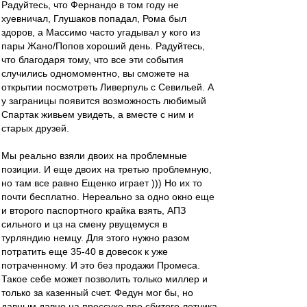
Радуйтесь, что Фернандо в том году не
хуевничал, Глушаков попадал, Рома был
здоров, а Массимо часто угадывал у кого из
пары Жано/Попов хороший день. Радуйтесь,
что благодаря тому, что все эти события
случились одномоментно, вы сможете на
открытии посмотреть Ливерпуль с Севильей. А
у заграницы появится возможность любимый
Спартак живьем увидеть, а вместе с ним и
старых друзей.
Мы реально взяли двоих на проблемные
позиции. И еще двоих на третью проблемную,
но там все равно Ещенко играет ))) Но их то
почти бесплатно. Нереально за одно окно еще
и второго паспортного крайка взять, АПЗ
сильного и цз на смену рвущемуся в
турляндию немцу. Для этого нужно разом
потратить еще 35-40 в довесок к уже
потраченному. И это без продажи Промеса.
Такое себе может позволить только миллер и
только за казенный счет. Федун мог бы, но
давным давно на прессухе про сбитого летчика