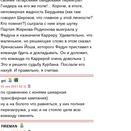
своими татарскими бандюками переиграл
Гнидера на его же поле!... Короче, в итоге,
непомерная жадность Бердыева (как там
говорил Широков, что главное у этой личности?
Кто помнит?) сыграла с ним злую шутку.
Партия Жиркова-Родионова выиграла у
Федуна и назначили Карреру. Удивительно, что
маленькое, но решающее слово в этом сказал
Хренаськин Йоша, которого Федун приставил к
команде бдить и докладывать. Он и доложил,
что команда-то Каррерой очень довольна :)
Это и решило судьбу Курбана. Послали его
нахуй. И правильно, я считаю.
yri
-
01 сен 2017 02:11
по сравнению с конями шикарная
трансферная кампания)
ну а на болото что равняться, у них полная
перезагрузка, у нас и не стояло цели всю
команду сменить
FIREMAN
-