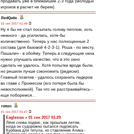
продавать уже в ближайшие 2-3 года (молодых
игроков в расчет не берем).
RedQuite
-
01 сен 2017 01:49
Ну я бы не стал посыпать голову пеплом, хоть
немного - да усилились, хотя-бы
количественно. Теперь у нас полноценные 2
состава (для базовой 4-2-3-1). Роша - по месту,
Пашалич - в обойму. Теперь в следующие окна
нужно улучшать качество, что в это окно
сделать не удалось. Хотя попытки вроде были,
но решили лучше сэкономить (редиски).
Главный позитив - удалось сохранить лидеров
во главе с Промесом (его потеря была бы
невосполнимой). Так что не расстраивайтесь -
еще поборемся...
rotten
-
01 сен 2017 01:47
Eaglesias » 01 сен 2017 01:29
Лёня снова подвис, как прошлым летом,
когда он судорожно пытался подписать
Курбана для титула, но ставленник Алика -