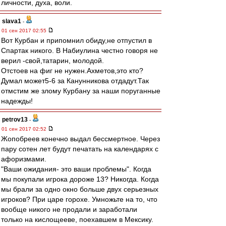
личности, духа, воли.
slava1
-
01 сен 2017 02:55
Вот Курбан и припомнил обиду,не отпустил в
Спартак никого. В Набиулина честно говоря не
верил -свой,татарин, молодой.
Отстоев на фиг не нужен.Ахметов,это кто?
Думал может5-6 за Канунникова отдадут.Так
отмстим же злому Курбану за наши поруганные
надежды!
petrov13
-
01 сен 2017 02:52
Жопобреев конечно выдал бессмертное. Через
пару сотен лет будут печатать на календарях с
афоризмами.
"Ваши ожидания- это ваши проблемы". Когда
мы покупали игрока дороже 13? Никогда. Когда
мы брали за одно окно больше двух серьезных
игроков? При царе горохе. Умножьте на то, что
вообще никого не продали и заработали
только на кислощееве, поехавшем в Мексику.