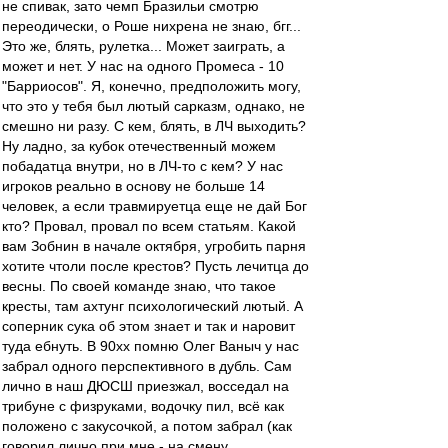
не спивак, зато чемп Бразильи смотрю
переодически, о Роше нихрена не знаю, бгг...
Это же, блять, рулетка... Может заиграть, а
может и нет. У нас на одного Промеса - 10
"Барриосов". Я, конечно, предположить могу,
что это у тебя был лютый сарказм, однако, не
смешно ни разу. С кем, блять, в ЛЧ выходить?
Ну ладно, за кубок отечественный можем
побадатца внутри, но в ЛЧ-то с кем? У нас
игроков реально в основу не больше 14
человек, а если травмируетца еще не дай Бог
кто? Провал, провал по всем статьям. Какой
вам Зобнин в начале октября, угробить парня
хотите чтоли после крестов? Пусть лечитца до
весны. По своей команде знаю, что такое
кресты, там ахтунг психологический лютый. А
соперник сука об этом знает и так и наровит
туда ебнуть. В 90хх помню Олег Ваныч у нас
забрал одного перспективного в дубль. Сам
лично в наш ДЮСШ приезжал, восседал на
трибуне с физруками, водочку пил, всё как
положено с закусочкой, а потом забрал (как
говорил лично при мне - на смену