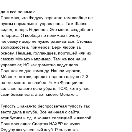
да я всё понимаю.
Понимаю, что Федуну вероятно там вообще не
нужны нормальные управленцы. Там Шавло
сидел, теперь Родионов. Это место свадебного
генерала. Я вообще не понимаю почему
человеку нахер не нужно развиваться. Столько
возможностей, примеров. Бери любой за
основу. Немцев, голландцев, портишей или из
свежих Монако например. Там же все наши
управляют, НО как грамотно ведут дела.
Подняли со дна команду. Нашли игроков,
Мбаппе того же, продают одного покупат 2-3
на его место не слабее. Чемп Франции не
сильнее нашего если убрать ПСЖ, хотя у нас
свои бомжи есть, а вот своего Монако ..
Тупость .. какая-то беспросветная тупость так
вести дела в клубе. Всё начиная с сайта,
атрибутики и т.д. и кончая селекцией и школой.
Понимаю одно: Спартак НАХЕР не нужен
Федуну как успешный клуб. Реально как