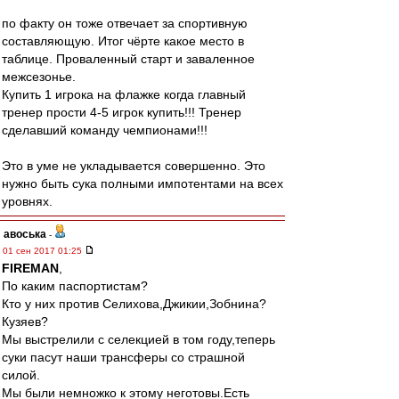
по факту он тоже отвечает за спортивную
составляющую. Итог чёрте какое место в
таблице. Проваленный старт и заваленное
межсезонье.
Купить 1 игрока на флажке когда главный
тренер прости 4-5 игрок купить!!! Тренер
сделавший команду чемпионами!!!
Это в уме не укладывается совершенно. Это
нужно быть сука полными импотентами на всех
уровнях.
авоська
-
01 сен 2017 01:25
FIREMAN
,
По каким паспортистам?
Кто у них против Селихова,Джикии,Зобнина?
Кузяев?
Мы выстрелили с селекцией в том году,теперь
суки пасут наши трансферы со страшной
силой.
Мы были немножко к этому неготовы.Есть