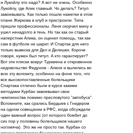
и Лукойлу это надо? А вот не очень. Особенно
Лукойлу, где Алик главный. Чо делать? Титул
завоевывать. Как только пошли наметки в этом
плане Жиркова в клуб и пристроили. Типа
пришли профессионалы. Леня скорчил мину и
ушел ненадолго в тень. Но так как он старый
наперстник Алика, он оценил помощь, так как
сам в футболе не шарит. И Спартак для него
только вывеска для Дел и Делишек. Короче
говоря, нужен был титул. А кто гарантирует?
Вот эти пляски вокруг Туркмена и откровенное
недовольство Федуном - Аленя и вылились во
всю эту волокиту, особенно на фоне того, что
все высокопоставленные болельщики
Спартака отлично были в курсе какими
методами Курбан завоевывал свои
чемпионства помимо пресловутого "автобуса".
Вспомните, как срались Бердыев с Гнидером
на одном совещании в РФС, когда обсуждали
один важный вопрос (от которого бомбит до
сих пор у половины болельщиков нашего
ногомяча). Это же не просто так. Курбан со