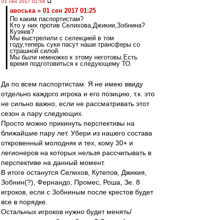
01 сен 2017 01:54
авоська » 01 сен 2017 01:25
По каким паспортистам?
Кто у них против Селихова,Джикии,Зобнина?
Кузяев?
Мы выстрелили с селекцией в том
году,теперь суки пасут наши трансферы со
страшной силой.
Мы были немножко к этому неготовы.Есть
время подготовиться к следующему ТО.
Да по всем паспортистам. Я не имею ввиду
отдельно каждого игрока и его позицию, т.к. это
не сильно важно, если не рассматривать этот
сезон а пару следующих.
Просто можно прикинуть перспективы на
ближайшие пару лет. Убери из нашего состава
откровенный молодняк и тех, кому 30+ и
легионеров на которых нельзя рассчитывать в
перспективе на данный момент.
В итоге останутся Селихов, Кутепов, Джикия,
Зобнин(?), Фернандо, Промес, Роша, Зе. 8
игроков, если с Зобниным после крестов будет
все в порядке.
Остальных игроков нужно будет менять/