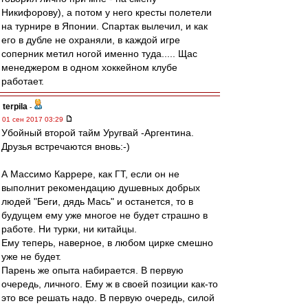
Никифорову), а потом у него кресты полетели
на турнире в Японии. Спартак вылечил, и как
его в дубле не охраняли, в каждой игре
соперник метил ногой именно туда..... Щас
менеджером в одном хоккейном клубе
работает.
terpila
-
01 сен 2017 03:29
Убойный второй тайм Уругвай -Аргентина.
Друзья встречаются вновь:-)
А Массимо Каррере, как ГТ, если он не
выполнит рекомендацию душевных добрых
людей "Беги, дядь Мась" и останется, то в
будущем ему уже многое не будет страшно в
работе. Ни турки, ни китайцы.
Ему теперь, наверное, в любом цирке смешно
уже не будет.
Парень же опыта набирается. В первую
очередь, личного. Ему ж в своей позиции как-то
это все решать надо. В первую очередь, силой