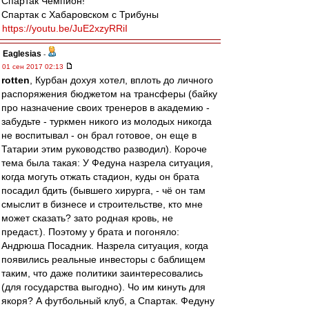
Спартак Чемпион!
Спартак с Хабаровском с Трибуны
https://youtu.be/JuE2xzyRRiI
Eaglesias
-
01 сен 2017 02:13
rotten
, Курбан дохуя хотел, вплоть до личного
распоряжения бюджетом на трансферы (байку
про назначение своих тренеров в академию -
забудьте - туркмен никого из молодых никогда
не воспитывал - он брал готовое, он еще в
Татарии этим руководство разводил). Короче
тема была такая: У Федуна назрела ситуация,
когда могуть отжать стадион, куды он брата
посадил бдить (бывшего хирурга, - чё он там
смыслит в бизнесе и строительстве, кто мне
может сказать? зато родная кровь, не
предаст.). Поэтому у брата и погоняло:
Андрюша Посадник. Назрела ситуация, когда
появились реальные инвесторы с баблищем
таким, что даже политики заинтересовались
(для государства выгодно). Чо им кинуть для
якоря? А футбольный клуб, а Спартак. Федуну