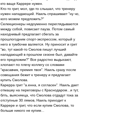
кто ваще Каррере нужен.
Кто-то грит, мол, где-то слышал, что тренеру
нужен нападающий. Наиль спрашивает "ну чо,
кого можем предложить?"
Селекционеры недоуменно переглядываются
между собой, повисает пауза. Потом самый
находчивый предлагает сбегать за
прошлогодним спорт-экспрессом, который у
него в тумбочке валяется. Ну приносит и грит
"во, тут какой-то Смолов пишут лучший
нападающий в прошлом сезоне был, давайте
его предложим?" Все радостно выдыхают,
хлопают по плечу коллегу со словами
"красавчик, премия твоя". Наиль сразу после
совещания бежит к тренеру и предлагает
купить Смолова.
Карерра грит "а.енна, я согласен". Наиль дает
отмашку на переговоры с Краснодаром...и тут,
блть, выясняеца, что Смолова отдадут тока за
отступные 30 лямов, Наиль приходит к
Каррере и грит, что если купим Смолова, то
больше никого не купим...