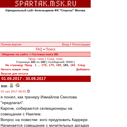
Официальный сайт болельщиков ФК "Спартак" Москва
Полная версия
Вход
•
Регистрация
FAQ
•
Поиск
Общение на сайте
Гостевая книга ВВ
»
Пред. тема
|
След. тема
Страница
181
из
182
[ Сообщений: 9069 ]
На страницу
Пред.
1
...
178
,
179
,
180
,
181
,
182
След.
Начать новую тему
Добавить
Версия для печати
01.09.2017 - 30.09.2017
knn
-
01 сен 2017 08:02
я понял, как тренеру Измайлов Смолова
"предлагал".
Кароче, собираются селекционеры на
совещание с Наилем.
Вопрос на повестке: кого предложить Каррере.
Начинается совещание с мучительных догадок