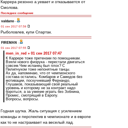
Каррера резонно а.уевает и отказывается от
Смолова.
Последнее сообщение
valdano
-
01 сен 2017 07:59
Рыболовлев, купи Спартак.
FIREMAN
-
01 сен 2017 07:55
men_in_red » 01 сен 2017 07:47
К Каррере тоже претензии по помощникам.
Взяли нового физрука - перестали двигаться
совсем.Чем испанец был плох? С
Пилипчуком тоже непонятные танцы.
Ах да, напоминаю, что от чемпионского
состава остались: Комбаров и Самедов без
мотивации, поскучневший Фернандо,
Глушаков, показывающий свой реальный
уровень и которому не за контракт надо
бороться, а за умение играть без Зобнина,
Промес, смотрящий в Европу.
Вопросы, вопросы.
Годная шутка. Жаль ситуация с усилением
команды и перспектив в чемпионате и в европе
как то не настраивает на веселый лад.