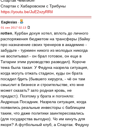
Спартак Чемпион!
Спартак с Хабаровском с Трибуны
https://youtu.be/JuE2xzyRRiI
Eaglesias
-
01 сен 2017 02:13
rotten
, Курбан дохуя хотел, вплоть до личного
распоряжения бюджетом на трансферы (байку
про назначение своих тренеров в академию -
забудьте - туркмен никого из молодых никогда
не воспитывал - он брал готовое, он еще в
Татарии этим руководство разводил). Короче
тема была такая: У Федуна назрела ситуация,
когда могуть отжать стадион, куды он брата
посадил бдить (бывшего хирурга, - чё он там
смыслит в бизнесе и строительстве, кто мне
может сказать? зато родная кровь, не
предаст.). Поэтому у брата и погоняло:
Андрюша Посадник. Назрела ситуация, когда
появились реальные инвесторы с баблищем
таким, что даже политики заинтересовались
(для государства выгодно). Чо им кинуть для
якоря? А футбольный клуб, а Спартак. Федуну