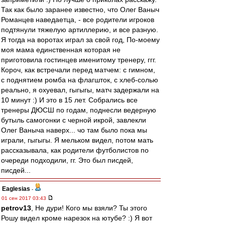
Так как было заранее известно, что Олег Ваныч
Романцев наведаетца, - все родители игроков
подтянули тяжелую артиллерию, и все разную.
Я тогда на воротах играл за свой год, По-моему
моя мама единственная которая не
приготовила гостинцев именитому тренеру, ггг.
Короч, как встречали перед матчем: с гимном,
с поднятием ромба на флагшток, с хлеб-солью
реально, я охуевал, гыгыгы, матч задержали на
10 минут :) И это в 15 лет. Собрались все
тренеры ДЮСШ по годам, поднесли ведерную
бутыль самогонки с черной икрой, завлекли
Олег Ваныча наверх... чо там было пока мы
играли, гыгыгы. Я мельком видел, потом мать
рассказывала, как родители футболистов по
очереди подходили, гг. Это был писдей,
писдей...
Eaglesias
-
01 сен 2017 03:43
petrov13
, Не дури! Кого мы взяли? Ты этого
Рошу видел кроме нарезок на ютубе? :) Я вот