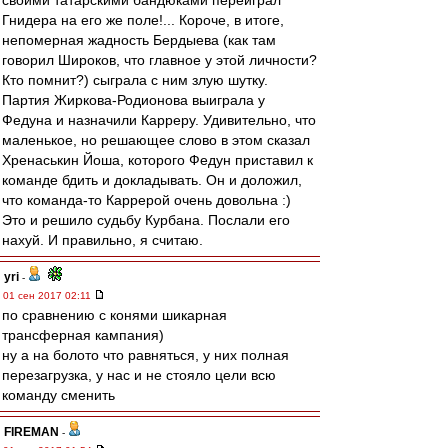
своими татарскими бандюками переиграл
Гнидера на его же поле!... Короче, в итоге,
непомерная жадность Бердыева (как там
говорил Широков, что главное у этой личности?
Кто помнит?) сыграла с ним злую шутку.
Партия Жиркова-Родионова выиграла у
Федуна и назначили Карреру. Удивительно, что
маленькое, но решающее слово в этом сказал
Хренаськин Йоша, которого Федун приставил к
команде бдить и докладывать. Он и доложил,
что команда-то Каррерой очень довольна :)
Это и решило судьбу Курбана. Послали его
нахуй. И правильно, я считаю.
yri
-
01 сен 2017 02:11
по сравнению с конями шикарная
трансферная кампания)
ну а на болото что равняться, у них полная
перезагрузка, у нас и не стояло цели всю
команду сменить
FIREMAN
-