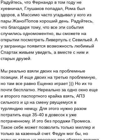
Радуйтесь, что Фернандо в том году не
хуевничал, Глушаков попадал, Рома был
здоров, а Массимо часто угадывал у кого из
пары Жано/Попов хороший день. Радуйтесь,
что благодаря тому, что все эти события
случились одномоментно, вы сможете на
открытии посмотреть Ливерпуль с Севильей. А
у заграницы появится возможность любимый
Спартак живьем увидеть, а вместе с ним и
старых друзей.
Мы реально взяли двоих на проблемные
позиции. И еще двоих на третью проблемную,
но там все равно Ещенко играет ))) Но их то
почти бесплатно. Нереально за одно окно еще
и второго паспортного крайка взять, АПЗ
сильного и цз на смену рвущемуся в
турляндию немцу. Для этого нужно разом
потратить еще 35-40 в довесок к уже
потраченному. И это без продажи Промеса.
Такое себе может позволить только миллер и
только за казенный счет. Федун мог бы, но
давным давно на прессухе про сбитого летчика