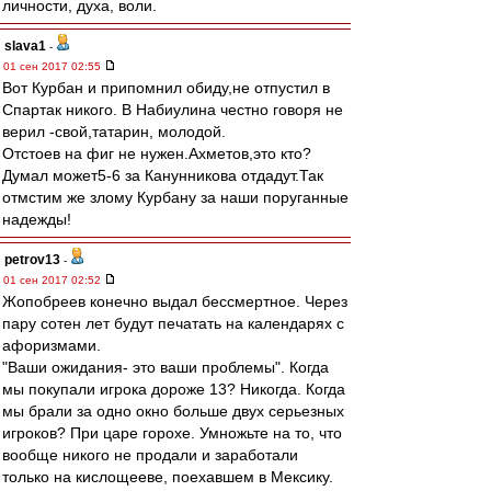
личности, духа, воли.
slava1
-
01 сен 2017 02:55
Вот Курбан и припомнил обиду,не отпустил в
Спартак никого. В Набиулина честно говоря не
верил -свой,татарин, молодой.
Отстоев на фиг не нужен.Ахметов,это кто?
Думал может5-6 за Канунникова отдадут.Так
отмстим же злому Курбану за наши поруганные
надежды!
petrov13
-
01 сен 2017 02:52
Жопобреев конечно выдал бессмертное. Через
пару сотен лет будут печатать на календарях с
афоризмами.
"Ваши ожидания- это ваши проблемы". Когда
мы покупали игрока дороже 13? Никогда. Когда
мы брали за одно окно больше двух серьезных
игроков? При царе горохе. Умножьте на то, что
вообще никого не продали и заработали
только на кислощееве, поехавшем в Мексику.