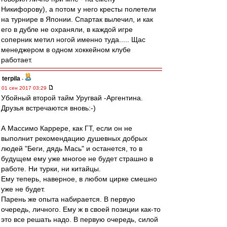
Никифорову), а потом у него кресты полетели
на турнире в Японии. Спартак вылечил, и как
его в дубле не охраняли, в каждой игре
соперник метил ногой именно туда..... Щас
менеджером в одном хоккейном клубе
работает.
terpila
-
01 сен 2017 03:29
Убойный второй тайм Уругвай -Аргентина.
Друзья встречаются вновь:-)
А Массимо Каррере, как ГТ, если он не
выполнит рекомендацию душевных добрых
людей "Беги, дядь Мась" и останется, то в
будущем ему уже многое не будет страшно в
работе. Ни турки, ни китайцы.
Ему теперь, наверное, в любом цирке смешно
уже не будет.
Парень же опыта набирается. В первую
очередь, личного. Ему ж в своей позиции как-то
это все решать надо. В первую очередь, силой