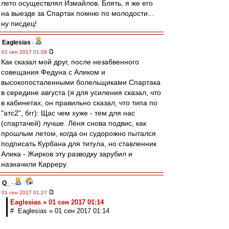
лето осуществлял Измайлов. Блять, я же его
на выезде за Спартак помню по молодости...
ну писдец!
Eaglesias
-
01 сен 2017 01:29
Как сказал мой друг, после незабвенного
совещания Федуна с Аликом и
высокопосталенными болельщиками Спартака
в середине августа (я для усиления сказал, что
в кабинетах, он правильно сказал, что типа по
"атс2", бгг): Щас чем хуже - тем для нас
(спартачей) лучше. Лёня снова подвис, как
прошлым летом, когда он судорожно пытался
подписать Курбана для титула, но ставленник
Алика - Жирков эту разводку зарубил и
назначили Карреру.
Q_
-
01 сен 2017 01:27
Eaglesias » 01 сен 2017 01:14
# Eaglesias » 01 сен 2017 01:14