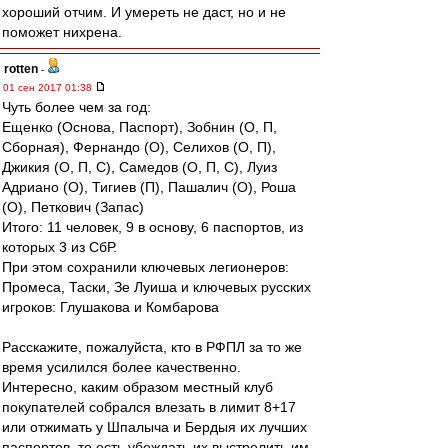
хороший отчим. И умереть не даст, но и не
поможет нихрена.
rotten
-
01 сен 2017 01:38
Чуть более чем за год:
Ещенко (Основа, Паспорт), Зобнин (О, П,
Сборная), Фернандо (О), Селихов (О, П),
Джикия (О, П, С), Самедов (О, П, С), Луиз
Адриано (О), Тигиев (П), Пашалич (О), Роша
(О), Петкович (Запас)
Итого: 11 человек, 9 в основу, 6 паспортов, из
которых 3 из СбР.
При этом сохранили ключевых легионеров:
Промеса, Таски, Зе Луиша и ключевых русских
игроков: Глушакова и Комбарова
Расскажите, пожалуйста, кто в РФПЛ за то же
время усилился более качественно.
Интересно, каким образом местный клуб
покупателей собрался влезать в лимит 8+17
или отжимать у Шпалыча и Бердыя их лучших
паспортов, то есть убеждать их выстрелить им