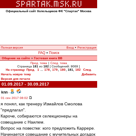
Официальный сайт болельщиков ФК "Спартак" Москва
Полная версия
Вход
•
Регистрация
FAQ
•
Поиск
Общение на сайте
Гостевая книга ВВ
»
Пред. тема
|
След. тема
Страница
181
из
182
[ Сообщений: 9069 ]
На страницу
Пред.
1
...
178
,
179
,
180
,
181
,
182
След.
Начать новую тему
Добавить
Версия для печати
01.09.2017 - 30.09.2017
knn
-
01 сен 2017 08:02
я понял, как тренеру Измайлов Смолова
"предлагал".
Кароче, собираются селекционеры на
совещание с Наилем.
Вопрос на повестке: кого предложить Каррере.
Начинается совещание с мучительных догадок