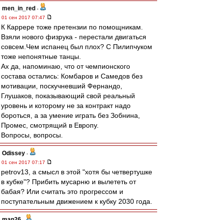
men_in_red
-
01 сен 2017 07:47
К Каррере тоже претензии по помощникам.
Взяли нового физрука - перестали двигаться
совсем.Чем испанец был плох? С Пилипчуком
тоже непонятные танцы.
Ах да, напоминаю, что от чемпионского
состава остались: Комбаров и Самедов без
мотивации, поскучневший Фернандо,
Глушаков, показывающий свой реальный
уровень и которому не за контракт надо
бороться, а за умение играть без Зобнина,
Промес, смотрящий в Европу.
Вопросы, вопросы.
Odissey
-
01 сен 2017 07:17
petrov13, а смысл в этой "хотя бы четвертушке
в кубке"? Прибить мусарню и вылететь от
бабая? Или считать это прогрессом и
поступательным движением к кубку 2030 года.
man26
-