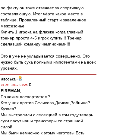
по факту он тоже отвечает за спортивную
составляющую. Итог чёрте какое место в
таблице. Проваленный старт и заваленное
межсезонье.
Купить 1 игрока на флажке когда главный
тренер прости 4-5 игрок купить!!! Тренер
сделавший команду чемпионами!!!
Это в уме не укладывается совершенно. Это
нужно быть сука полными импотентами на всех
уровнях.
авоська
-
01 сен 2017 01:25
FIREMAN
,
По каким паспортистам?
Кто у них против Селихова,Джикии,Зобнина?
Кузяев?
Мы выстрелили с селекцией в том году,теперь
суки пасут наши трансферы со страшной
силой.
Мы были немножко к этому неготовы.Есть