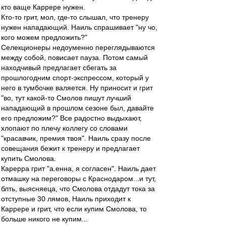
кто ваще Каррере нужен.
Кто-то грит, мол, где-то слышал, что тренеру
нужен нападающий. Наиль спрашивает "ну чо,
кого можем предложить?"
Селекционеры недоуменно переглядываются
между собой, повисает пауза. Потом самый
находчивый предлагает сбегать за
прошлогодним спорт-экспрессом, который у
него в тумбочке валяется. Ну приносит и грит
"во, тут какой-то Смолов пишут лучший
нападающий в прошлом сезоне был, давайте
его предложим?" Все радостно выдыхают,
хлопают по плечу коллегу со словами
"красавчик, премия твоя". Наиль сразу после
совещания бежит к тренеру и предлагает
купить Смолова.
Карерра грит "а.енна, я согласен". Наиль дает
отмашку на переговоры с Краснодаром...и тут,
блть, выясняеца, что Смолова отдадут тока за
отступные 30 лямов, Наиль приходит к
Каррере и грит, что если купим Смолова, то
больше никого не купим...