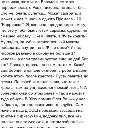
не спивак, зато чемп Бразильи смотрю
переодически, о Роше нихрена не знаю, бгг...
Это же, блять, рулетка... Может заиграть, а
может и нет. У нас на одного Промеса - 10
"Барриосов". Я, конечно, предположить могу,
что это у тебя был лютый сарказм, однако, не
смешно ни разу. С кем, блять, в ЛЧ выходить?
Ну ладно, за кубок отечественный можем
побадатца внутри, но в ЛЧ-то с кем? У нас
игроков реально в основу не больше 14
человек, а если травмируетца еще не дай Бог
кто? Провал, провал по всем статьям. Какой
вам Зобнин в начале октября, угробить парня
хотите чтоли после крестов? Пусть лечитца до
весны. По своей команде знаю, что такое
кресты, там ахтунг психологический лютый. А
соперник сука об этом знает и так и наровит
туда ебнуть. В 90хх помню Олег Ваныч у нас
забрал одного перспективного в дубль. Сам
лично в наш ДЮСШ приезжал, восседал на
трибуне с физруками, водочку пил, всё как
положено с закусочкой, а потом забрал (как
говорил лично при мне - на смену