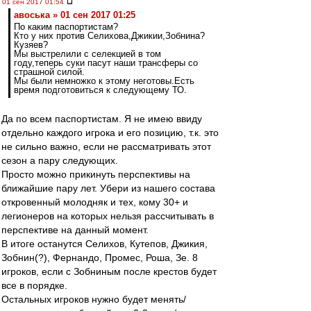
01 сен 2017 01:54
авоська » 01 сен 2017 01:25
По каким паспортистам?
Кто у них против Селихова,Джикии,Зобнина?
Кузяев?
Мы выстрелили с селекцией в том
году,теперь суки пасут наши трансферы со
страшной силой.
Мы были немножко к этому неготовы.Есть
время подготовиться к следующему ТО.
Да по всем паспортистам. Я не имею ввиду
отдельно каждого игрока и его позицию, т.к. это
не сильно важно, если не рассматривать этот
сезон а пару следующих.
Просто можно прикинуть перспективы на
ближайшие пару лет. Убери из нашего состава
откровенный молодняк и тех, кому 30+ и
легионеров на которых нельзя рассчитывать в
перспективе на данный момент.
В итоге останутся Селихов, Кутепов, Джикия,
Зобнин(?), Фернандо, Промес, Роша, Зе. 8
игроков, если с Зобниным после крестов будет
все в порядке.
Остальных игроков нужно будет менять/