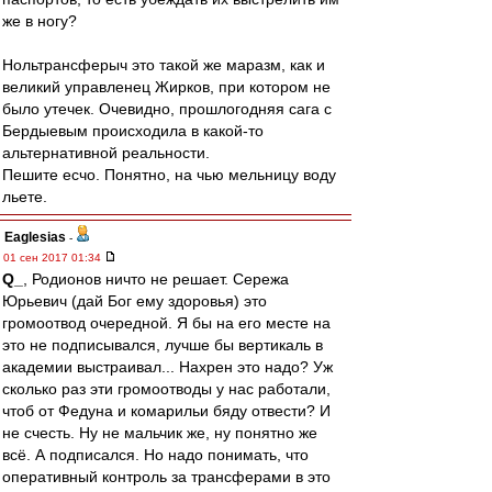
же в ногу?
Нольтрансферыч это такой же маразм, как и
великий управленец Жирков, при котором не
было утечек. Очевидно, прошлогодняя сага с
Бердыевым происходила в какой-то
альтернативной реальности.
Пешите есчо. Понятно, на чью мельницу воду
льете.
Eaglesias
-
01 сен 2017 01:34
Q_
, Родионов ничто не решает. Сережа
Юрьевич (дай Бог ему здоровья) это
громоотвод очередной. Я бы на его месте на
это не подписывался, лучше бы вертикаль в
академии выстраивал... Нахрен это надо? Уж
сколько раз эти громоотводы у нас работали,
чтоб от Федуна и комарильи бяду отвести? И
не счесть. Ну не мальчик же, ну понятно же
всё. А подписался. Но надо понимать, что
оперативный контроль за трансферами в это