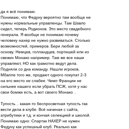
да я всё понимаю.
Понимаю, что Федуну вероятно там вообще не
нужны нормальные управленцы. Там Шавло
сидел, теперь Родионов. Это место свадебного
генерала. Я вообще не понимаю почему
человеку нахер не нужно развиваться. Столько
возможностей, примеров. Бери любой за
основу. Немцев, голландцев, портишей или из
свежих Монако например. Там же все наши
управляют, НО как грамотно ведут дела.
Подняли со дна команду. Нашли игроков,
Мбаппе того же, продают одного покупат 2-3
на его место не слабее. Чемп Франции не
сильнее нашего если убрать ПСЖ, хотя у нас
свои бомжи есть, а вот своего Монако ..
Тупость .. какая-то беспросветная тупость так
вести дела в клубе. Всё начиная с сайта,
атрибутики и т.д. и кончая селекцией и школой.
Понимаю одно: Спартак НАХЕР не нужен
Федуну как успешный клуб. Реально как