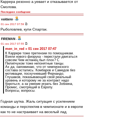
Каррера резонно а.уевает и отказывается от
Смолова.
Последнее сообщение
valdano
-
01 сен 2017 07:59
Рыболовлев, купи Спартак.
FIREMAN
-
01 сен 2017 07:55
men_in_red » 01 сен 2017 07:47
К Каррере тоже претензии по помощникам.
Взяли нового физрука - перестали двигаться
совсем.Чем испанец был плох? С
Пилипчуком тоже непонятные танцы.
Ах да, напоминаю, что от чемпионского
состава остались: Комбаров и Самедов без
мотивации, поскучневший Фернандо,
Глушаков, показывающий свой реальный
уровень и которому не за контракт надо
бороться, а за умение играть без Зобнина,
Промес, смотрящий в Европу.
Вопросы, вопросы.
Годная шутка. Жаль ситуация с усилением
команды и перспектив в чемпионате и в европе
как то не настраивает на веселый лад.