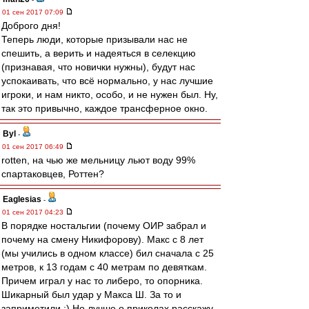
01 сен 2017 07:09
Доброго дня!
Теперь люди, которые призывали нас не
спешить, а верить и надеяться в селекцию
(признавая, что новички нужны), будут нас
успокаивать, что всё нормально, у нас лучшие
игроки, и нам никто, особо, и не нужен был. Ну,
так это привычно, каждое трансферное окно.
Byl
-
01 сен 2017 06:49
rotten, на чью же мельницу льют воду 99%
спартаковцев, Роттен?
Eaglesias
-
01 сен 2017 04:23
В порядке ностальгии (почему ОИР забрал и
почему на смену Никифорову). Макс с 8 лет
(мы учились в одном классе) бил сначала с 25
метров, к 13 годам с 40 метрам по девяткам.
Причем играл у нас то либеро, то опорника.
Шикарный был удар у Макса Ш. За то и
заприметили :) Но лучше о приколах расскажу.