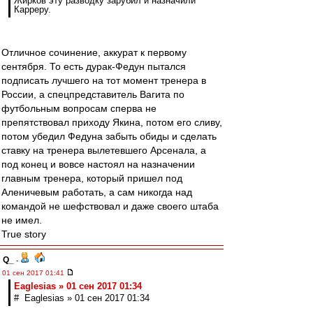
Жирков эту разводку зарубил и назначили
Карреру.
Отличное сочинение, аккурат к первому
сентября. То есть дурак-Федун пытался
подписать лучшего на тот момент тренера в
России, а спецпредставитель Вагита по
футбольным вопросам сперва не
препятствовал приходу Якина, потом его сливу,
потом убедил Федуна забыть обиды и сделать
ставку на тренера вылетевшего Арсенала, а
под конец и вовсе настоял на назначении
главным тренера, который пришел под
Аленичевым работать, а сам никогда над
командой не шефствовал и даже своего штаба
не имел.
True story
Q_
-
01 сен 2017 01:41
Eaglesias » 01 сен 2017 01:34
# Eaglesias » 01 сен 2017 01:34