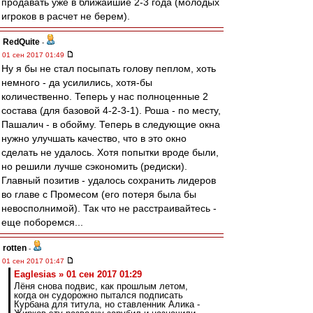
продавать уже в ближайшие 2-3 года (молодых
игроков в расчет не берем).
RedQuite
-
01 сен 2017 01:49
Ну я бы не стал посыпать голову пеплом, хоть
немного - да усилились, хотя-бы
количественно. Теперь у нас полноценные 2
состава (для базовой 4-2-3-1). Роша - по месту,
Пашалич - в обойму. Теперь в следующие окна
нужно улучшать качество, что в это окно
сделать не удалось. Хотя попытки вроде были,
но решили лучше сэкономить (редиски).
Главный позитив - удалось сохранить лидеров
во главе с Промесом (его потеря была бы
невосполнимой). Так что не расстраивайтесь -
еще поборемся...
rotten
-
01 сен 2017 01:47
Eaglesias » 01 сен 2017 01:29
Лёня снова подвис, как прошлым летом,
когда он судорожно пытался подписать
Курбана для титула, но ставленник Алика -