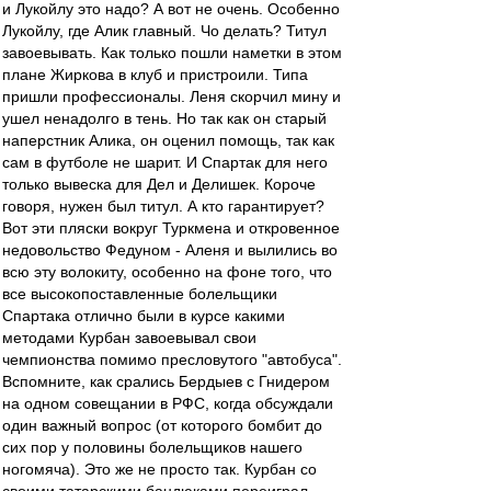
и Лукойлу это надо? А вот не очень. Особенно
Лукойлу, где Алик главный. Чо делать? Титул
завоевывать. Как только пошли наметки в этом
плане Жиркова в клуб и пристроили. Типа
пришли профессионалы. Леня скорчил мину и
ушел ненадолго в тень. Но так как он старый
наперстник Алика, он оценил помощь, так как
сам в футболе не шарит. И Спартак для него
только вывеска для Дел и Делишек. Короче
говоря, нужен был титул. А кто гарантирует?
Вот эти пляски вокруг Туркмена и откровенное
недовольство Федуном - Аленя и вылились во
всю эту волокиту, особенно на фоне того, что
все высокопоставленные болельщики
Спартака отлично были в курсе какими
методами Курбан завоевывал свои
чемпионства помимо пресловутого "автобуса".
Вспомните, как срались Бердыев с Гнидером
на одном совещании в РФС, когда обсуждали
один важный вопрос (от которого бомбит до
сих пор у половины болельщиков нашего
ногомяча). Это же не просто так. Курбан со