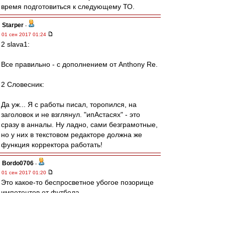
время подготовиться к следующему ТО.
Starper
-
01 сен 2017 01:24
2 slava1:
Все правильно - с дополнением от Anthony Re.
2 Словесник:
Да уж... Я с работы писал, торопился, на
заголовок и не взглянул. "ипАстасях" - это
сразу в анналы. Ну ладно, сами безграмотные,
но у них в текстовом редакторе должна же
функция корректора работать!
Bordo0706
-
01 сен 2017 01:20
Это какое-то беспросветное убогое позорище
импотентов от футбола.
Позором началось, позором было 3 месяца,
позором и закончилось.
Чтобы у вас член не встал больше никогда,