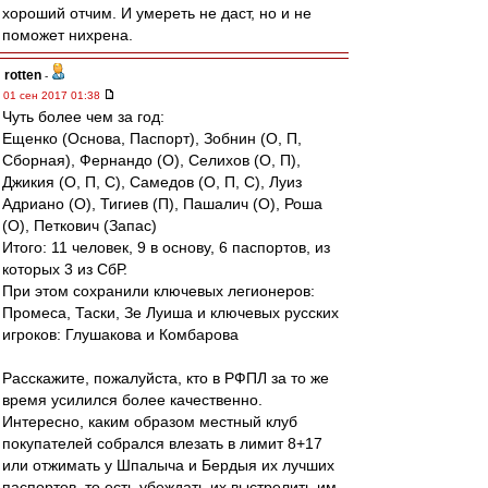
хороший отчим. И умереть не даст, но и не
поможет нихрена.
rotten
-
01 сен 2017 01:38
Чуть более чем за год:
Ещенко (Основа, Паспорт), Зобнин (О, П,
Сборная), Фернандо (О), Селихов (О, П),
Джикия (О, П, С), Самедов (О, П, С), Луиз
Адриано (О), Тигиев (П), Пашалич (О), Роша
(О), Петкович (Запас)
Итого: 11 человек, 9 в основу, 6 паспортов, из
которых 3 из СбР.
При этом сохранили ключевых легионеров:
Промеса, Таски, Зе Луиша и ключевых русских
игроков: Глушакова и Комбарова
Расскажите, пожалуйста, кто в РФПЛ за то же
время усилился более качественно.
Интересно, каким образом местный клуб
покупателей собрался влезать в лимит 8+17
или отжимать у Шпалыча и Бердыя их лучших
паспортов, то есть убеждать их выстрелить им