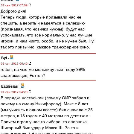
01 сен 2017 07:09
Доброго дня!
Теперь люди, которые призывали нас не
спешить, а верить и надеяться в селекцию
(признавая, что новички нужны), будут нас
успокаивать, что всё нормально, у нас лучшие
игроки, и нам никто, особо, и не нужен был. Ну,
так это привычно, каждое трансферное окно.
Byl
-
01 сен 2017 06:49
rotten, на чью же мельницу льют воду 99%
спартаковцев, Роттен?
Eaglesias
-
01 сен 2017 04:23
В порядке ностальгии (почему ОИР забрал и
почему на смену Никифорову). Макс с 8 лет
(мы учились в одном классе) бил сначала с 25
метров, к 13 годам с 40 метрам по девяткам.
Причем играл у нас то либеро, то опорника.
Шикарный был удар у Макса Ш. За то и
заприметили :) Но лучше о приколах расскажу.