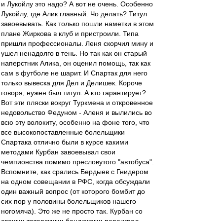
и Лукойлу это надо? А вот не очень. Особенно
Лукойлу, где Алик главный. Чо делать? Титул
завоевывать. Как только пошли наметки в этом
плане Жиркова в клуб и пристроили. Типа
пришли профессионалы. Леня скорчил мину и
ушел ненадолго в тень. Но так как он старый
наперстник Алика, он оценил помощь, так как
сам в футболе не шарит. И Спартак для него
только вывеска для Дел и Делишек. Короче
говоря, нужен был титул. А кто гарантирует?
Вот эти пляски вокруг Туркмена и откровенное
недовольство Федуном - Аленя и вылились во
всю эту волокиту, особенно на фоне того, что
все высокопоставленные болельщики
Спартака отлично были в курсе какими
методами Курбан завоевывал свои
чемпионства помимо пресловутого "автобуса".
Вспомните, как срались Бердыев с Гнидером
на одном совещании в РФС, когда обсуждали
один важный вопрос (от которого бомбит до
сих пор у половины болельщиков нашего
ногомяча). Это же не просто так. Курбан со