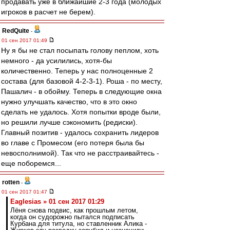
продавать уже в ближайшие 2-3 года (молодых
игроков в расчет не берем).
RedQuite
-
01 сен 2017 01:49
Ну я бы не стал посыпать голову пеплом, хоть
немного - да усилились, хотя-бы
количественно. Теперь у нас полноценные 2
состава (для базовой 4-2-3-1). Роша - по месту,
Пашалич - в обойму. Теперь в следующие окна
нужно улучшать качество, что в это окно
сделать не удалось. Хотя попытки вроде были,
но решили лучше сэкономить (редиски).
Главный позитив - удалось сохранить лидеров
во главе с Промесом (его потеря была бы
невосполнимой). Так что не расстраивайтесь -
еще поборемся...
rotten
-
01 сен 2017 01:47
Eaglesias » 01 сен 2017 01:29
Лёня снова подвис, как прошлым летом,
когда он судорожно пытался подписать
Курбана для титула, но ставленник Алика -