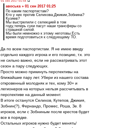
01 сен 2017 01:54
авоська » 01 сен 2017 01:25
По каким паспортистам?
Кто у них против Селихова,Джикии,Зобнина?
Кузяев?
Мы выстрелили с селекцией в том
году,теперь суки пасут наши трансферы со
страшной силой.
Мы были немножко к этому неготовы.Есть
время подготовиться к следующему ТО.
Да по всем паспортистам. Я не имею ввиду
отдельно каждого игрока и его позицию, т.к. это
не сильно важно, если не рассматривать этот
сезон а пару следующих.
Просто можно прикинуть перспективы на
ближайшие пару лет. Убери из нашего состава
откровенный молодняк и тех, кому 30+ и
легионеров на которых нельзя рассчитывать в
перспективе на данный момент.
В итоге останутся Селихов, Кутепов, Джикия,
Зобнин(?), Фернандо, Промес, Роша, Зе. 8
игроков, если с Зобниным после крестов будет
все в порядке.
Остальных игроков нужно будет менять/