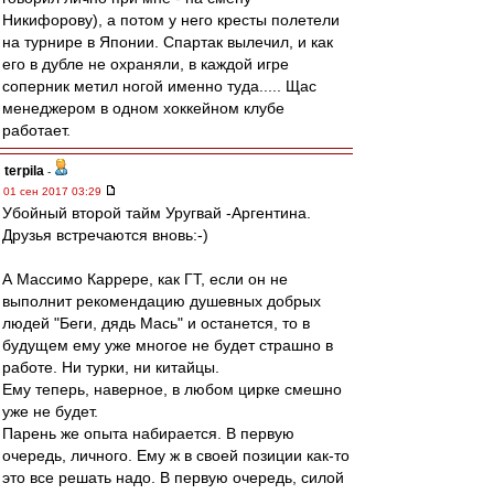
Никифорову), а потом у него кресты полетели
на турнире в Японии. Спартак вылечил, и как
его в дубле не охраняли, в каждой игре
соперник метил ногой именно туда..... Щас
менеджером в одном хоккейном клубе
работает.
terpila
-
01 сен 2017 03:29
Убойный второй тайм Уругвай -Аргентина.
Друзья встречаются вновь:-)
А Массимо Каррере, как ГТ, если он не
выполнит рекомендацию душевных добрых
людей "Беги, дядь Мась" и останется, то в
будущем ему уже многое не будет страшно в
работе. Ни турки, ни китайцы.
Ему теперь, наверное, в любом цирке смешно
уже не будет.
Парень же опыта набирается. В первую
очередь, личного. Ему ж в своей позиции как-то
это все решать надо. В первую очередь, силой