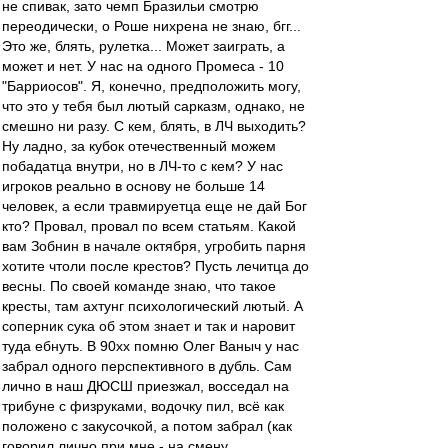
не спивак, зато чемп Бразильи смотрю
переодически, о Роше нихрена не знаю, бгг...
Это же, блять, рулетка... Может заиграть, а
может и нет. У нас на одного Промеса - 10
"Барриосов". Я, конечно, предположить могу,
что это у тебя был лютый сарказм, однако, не
смешно ни разу. С кем, блять, в ЛЧ выходить?
Ну ладно, за кубок отечественный можем
побадатца внутри, но в ЛЧ-то с кем? У нас
игроков реально в основу не больше 14
человек, а если травмируетца еще не дай Бог
кто? Провал, провал по всем статьям. Какой
вам Зобнин в начале октября, угробить парня
хотите чтоли после крестов? Пусть лечитца до
весны. По своей команде знаю, что такое
кресты, там ахтунг психологический лютый. А
соперник сука об этом знает и так и наровит
туда ебнуть. В 90хх помню Олег Ваныч у нас
забрал одного перспективного в дубль. Сам
лично в наш ДЮСШ приезжал, восседал на
трибуне с физруками, водочку пил, всё как
положено с закусочкой, а потом забрал (как
говорил лично при мне - на смену