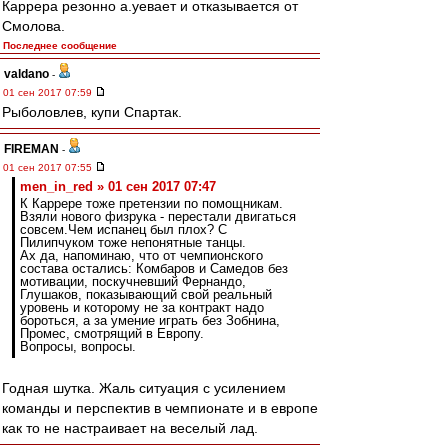
Каррера резонно а.уевает и отказывается от
Смолова.
Последнее сообщение
valdano
-
01 сен 2017 07:59
Рыболовлев, купи Спартак.
FIREMAN
-
01 сен 2017 07:55
men_in_red » 01 сен 2017 07:47
К Каррере тоже претензии по помощникам.
Взяли нового физрука - перестали двигаться
совсем.Чем испанец был плох? С
Пилипчуком тоже непонятные танцы.
Ах да, напоминаю, что от чемпионского
состава остались: Комбаров и Самедов без
мотивации, поскучневший Фернандо,
Глушаков, показывающий свой реальный
уровень и которому не за контракт надо
бороться, а за умение играть без Зобнина,
Промес, смотрящий в Европу.
Вопросы, вопросы.
Годная шутка. Жаль ситуация с усилением
команды и перспектив в чемпионате и в европе
как то не настраивает на веселый лад.