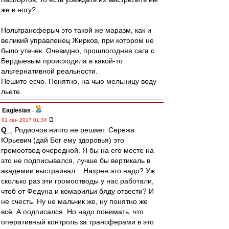
же в ногу?
Нольтрансферыч это такой же маразм, как и
великий управленец Жирков, при котором не
было утечек. Очевидно, прошлогодняя сага с
Бердыевым происходила в какой-то
альтернативной реальности.
Пешите есчо. Понятно, на чью мельницу воду
льете.
Eaglesias
-
01 сен 2017 01:34
Q_
, Родионов ничто не решает. Сережа
Юрьевич (дай Бог ему здоровья) это
громоотвод очередной. Я бы на его месте на
это не подписывался, лучше бы вертикаль в
академии выстраивал... Нахрен это надо? Уж
сколько раз эти громоотводы у нас работали,
чтоб от Федуна и комарильи бяду отвести? И
не счесть. Ну не мальчик же, ну понятно же
всё. А подписался. Но надо понимать, что
оперативный контроль за трансферами в это