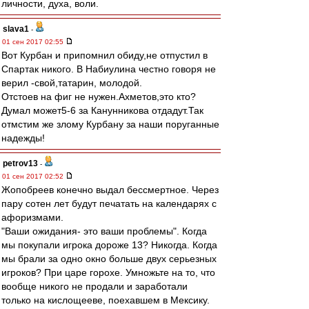
личности, духа, воли.
slava1
-
01 сен 2017 02:55
Вот Курбан и припомнил обиду,не отпустил в
Спартак никого. В Набиулина честно говоря не
верил -свой,татарин, молодой.
Отстоев на фиг не нужен.Ахметов,это кто?
Думал может5-6 за Канунникова отдадут.Так
отмстим же злому Курбану за наши поруганные
надежды!
petrov13
-
01 сен 2017 02:52
Жопобреев конечно выдал бессмертное. Через
пару сотен лет будут печатать на календарях с
афоризмами.
"Ваши ожидания- это ваши проблемы". Когда
мы покупали игрока дороже 13? Никогда. Когда
мы брали за одно окно больше двух серьезных
игроков? При царе горохе. Умножьте на то, что
вообще никого не продали и заработали
только на кислощееве, поехавшем в Мексику.