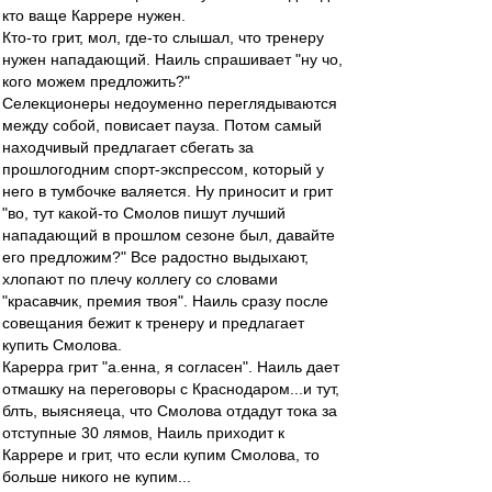
кто ваще Каррере нужен.
Кто-то грит, мол, где-то слышал, что тренеру
нужен нападающий. Наиль спрашивает "ну чо,
кого можем предложить?"
Селекционеры недоуменно переглядываются
между собой, повисает пауза. Потом самый
находчивый предлагает сбегать за
прошлогодним спорт-экспрессом, который у
него в тумбочке валяется. Ну приносит и грит
"во, тут какой-то Смолов пишут лучший
нападающий в прошлом сезоне был, давайте
его предложим?" Все радостно выдыхают,
хлопают по плечу коллегу со словами
"красавчик, премия твоя". Наиль сразу после
совещания бежит к тренеру и предлагает
купить Смолова.
Карерра грит "а.енна, я согласен". Наиль дает
отмашку на переговоры с Краснодаром...и тут,
блть, выясняеца, что Смолова отдадут тока за
отступные 30 лямов, Наиль приходит к
Каррере и грит, что если купим Смолова, то
больше никого не купим...