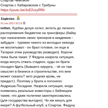
Спартак Чемпион!
Спартак с Хабаровском с Трибуны
https://youtu.be/JuE2xzyRRiI
Eaglesias
-
01 сен 2017 02:13
rotten
, Курбан дохуя хотел, вплоть до личного
распоряжения бюджетом на трансферы (байку
про назначение своих тренеров в академию -
забудьте - туркмен никого из молодых никогда
не воспитывал - он брал готовое, он еще в
Татарии этим руководство разводил). Короче
тема была такая: У Федуна назрела ситуация,
когда могуть отжать стадион, куды он брата
посадил бдить (бывшего хирурга, - чё он там
смыслит в бизнесе и строительстве, кто мне
может сказать? зато родная кровь, не
предаст.). Поэтому у брата и погоняло:
Андрюша Посадник. Назрела ситуация, когда
появились реальные инвесторы с баблищем
таким, что даже политики заинтересовались
(для государства выгодно). Чо им кинуть для
якоря? А футбольный клуб, а Спартак. Федуну