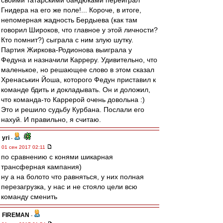
своими татарскими бандюками переиграл
Гнидера на его же поле!... Короче, в итоге,
непомерная жадность Бердыева (как там
говорил Широков, что главное у этой личности?
Кто помнит?) сыграла с ним злую шутку.
Партия Жиркова-Родионова выиграла у
Федуна и назначили Карреру. Удивительно, что
маленькое, но решающее слово в этом сказал
Хренаськин Йоша, которого Федун приставил к
команде бдить и докладывать. Он и доложил,
что команда-то Каррерой очень довольна :)
Это и решило судьбу Курбана. Послали его
нахуй. И правильно, я считаю.
yri
-
01 сен 2017 02:11
по сравнению с конями шикарная
трансферная кампания)
ну а на болото что равняться, у них полная
перезагрузка, у нас и не стояло цели всю
команду сменить
FIREMAN
-