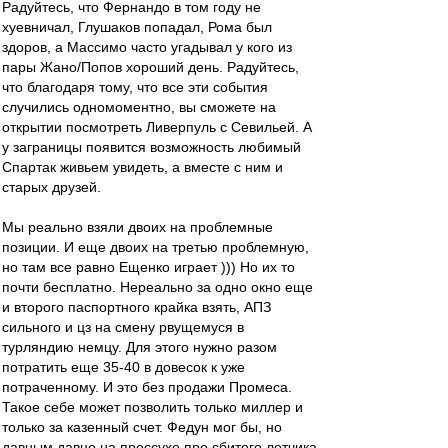
Радуйтесь, что Фернандо в том году не
хуевничал, Глушаков попадал, Рома был
здоров, а Массимо часто угадывал у кого из
пары Жано/Попов хороший день. Радуйтесь,
что благодаря тому, что все эти события
случились одномоментно, вы сможете на
открытии посмотреть Ливерпуль с Севильей. А
у заграницы появится возможность любимый
Спартак живьем увидеть, а вместе с ним и
старых друзей.
Мы реально взяли двоих на проблемные
позиции. И еще двоих на третью проблемную,
но там все равно Ещенко играет ))) Но их то
почти бесплатно. Нереально за одно окно еще
и второго паспортного крайка взять, АПЗ
сильного и цз на смену рвущемуся в
турляндию немцу. Для этого нужно разом
потратить еще 35-40 в довесок к уже
потраченному. И это без продажи Промеса.
Такое себе может позволить только миллер и
только за казенный счет. Федун мог бы, но
давным давно на прессухе про сбитого летчика