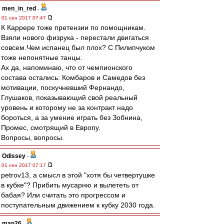
men_in_red
-
01 сен 2017 07:47
К Каррере тоже претензии по помощникам.
Взяли нового физрука - перестали двигаться
совсем.Чем испанец был плох? С Пилипчуком
тоже непонятные танцы.
Ах да, напоминаю, что от чемпионского
состава остались: Комбаров и Самедов без
мотивации, поскучневший Фернандо,
Глушаков, показывающий свой реальный
уровень и которому не за контракт надо
бороться, а за умение играть без Зобнина,
Промес, смотрящий в Европу.
Вопросы, вопросы.
Odissey
-
01 сен 2017 07:17
petrov13, а смысл в этой "хотя бы четвертушке
в кубке"? Прибить мусарню и вылететь от
бабая? Или считать это прогрессом и
поступательным движением к кубку 2030 года.
man26
-