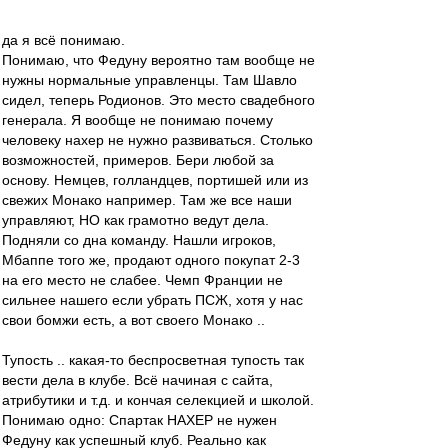
да я всё понимаю.
Понимаю, что Федуну вероятно там вообще не
нужны нормальные управленцы. Там Шавло
сидел, теперь Родионов. Это место свадебного
генерала. Я вообще не понимаю почему
человеку нахер не нужно развиваться. Столько
возможностей, примеров. Бери любой за
основу. Немцев, голландцев, портишей или из
свежих Монако например. Там же все наши
управляют, НО как грамотно ведут дела.
Подняли со дна команду. Нашли игроков,
Мбаппе того же, продают одного покупат 2-3
на его место не слабее. Чемп Франции не
сильнее нашего если убрать ПСЖ, хотя у нас
свои бомжи есть, а вот своего Монако ..
Тупость .. какая-то беспросветная тупость так
вести дела в клубе. Всё начиная с сайта,
атрибутики и т.д. и кончая селекцией и школой.
Понимаю одно: Спартак НАХЕР не нужен
Федуну как успешный клуб. Реально как