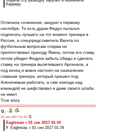
Жирков эту разводку зарубил и назначили
Карреру.
Отличное сочинение, аккурат к первому
сентября. То есть дурак-Федун пытался
подписать лучшего на тот момент тренера в
России, а спецпредставитель Вагита по
футбольным вопросам сперва не
препятствовал приходу Якина, потом его сливу,
потом убедил Федуна забыть обиды и сделать
ставку на тренера вылетевшего Арсенала, а
под конец и вовсе настоял на назначении
главным тренера, который пришел под
Аленичевым работать, а сам никогда над
командой не шефствовал и даже своего штаба
не имел.
True story
Q_
-
01 сен 2017 01:41
Eaglesias » 01 сен 2017 01:34
# Eaglesias » 01 сен 2017 01:34