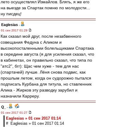
лето осуществлял Измайлов. Блять, я же его
на выезде за Спартак помню по молодости...
ну писдец!
Eaglesias
-
01 сен 2017 01:29
Как сказал мой друг, после незабвенного
совещания Федуна с Аликом и
высокопосталенными болельщиками Спартака
в середине августа (я для усиления сказал, что
в кабинетах, он правильно сказал, что типа по
"атс2", бгг): Щас чем хуже - тем для нас
(спартачей) лучше. Лёня снова подвис, как
прошлым летом, когда он судорожно пытался
подписать Курбана для титула, но ставленник
Алика - Жирков эту разводку зарубил и
назначили Карреру.
Q_
-
01 сен 2017 01:27
Eaglesias » 01 сен 2017 01:14
# Eaglesias » 01 сен 2017 01:14