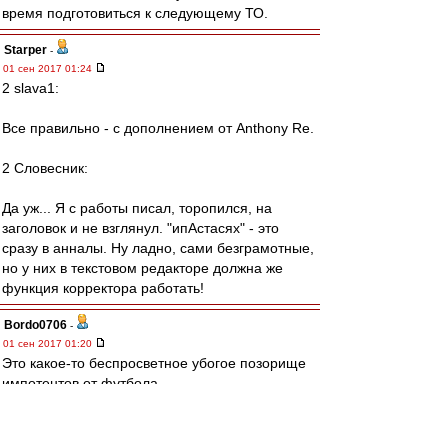
время подготовиться к следующему ТО.
Starper
-
01 сен 2017 01:24
2 slava1:
Все правильно - с дополнением от Anthony Re.
2 Словесник:
Да уж... Я с работы писал, торопился, на
заголовок и не взглянул. "ипАстасях" - это
сразу в анналы. Ну ладно, сами безграмотные,
но у них в текстовом редакторе должна же
функция корректора работать!
Bordo0706
-
01 сен 2017 01:20
Это какое-то беспросветное убогое позорище
импотентов от футбола.
Позором началось, позором было 3 месяца,
позором и закончилось.
Чтобы у вас член не встал больше никогда,