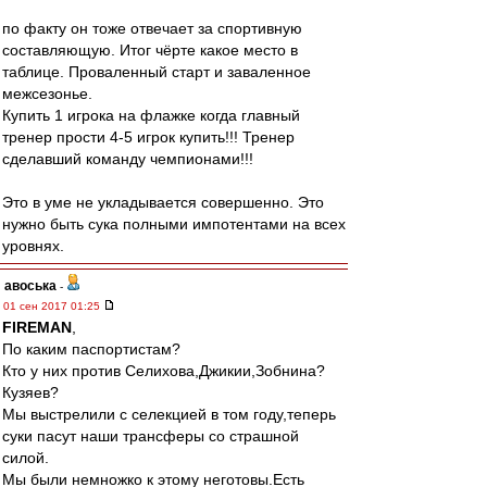
по факту он тоже отвечает за спортивную
составляющую. Итог чёрте какое место в
таблице. Проваленный старт и заваленное
межсезонье.
Купить 1 игрока на флажке когда главный
тренер прости 4-5 игрок купить!!! Тренер
сделавший команду чемпионами!!!
Это в уме не укладывается совершенно. Это
нужно быть сука полными импотентами на всех
уровнях.
авоська
-
01 сен 2017 01:25
FIREMAN
,
По каким паспортистам?
Кто у них против Селихова,Джикии,Зобнина?
Кузяев?
Мы выстрелили с селекцией в том году,теперь
суки пасут наши трансферы со страшной
силой.
Мы были немножко к этому неготовы.Есть