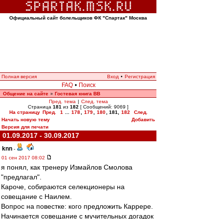
Официальный сайт болельщиков ФК "Спартак" Москва
Полная версия
Вход
•
Регистрация
FAQ
•
Поиск
Общение на сайте
Гостевая книга ВВ
»
Пред. тема
|
След. тема
Страница
181
из
182
[ Сообщений: 9069 ]
На страницу
Пред.
1
...
178
,
179
,
180
,
181
,
182
След.
Начать новую тему
Добавить
Версия для печати
01.09.2017 - 30.09.2017
knn
-
01 сен 2017 08:02
я понял, как тренеру Измайлов Смолова
"предлагал".
Кароче, собираются селекционеры на
совещание с Наилем.
Вопрос на повестке: кого предложить Каррере.
Начинается совещание с мучительных догадок