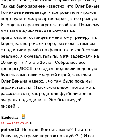
Так как было заранее известно, что Олег Ваныч
Романцев наведаетца, - все родители игроков
подтянули тяжелую артиллерию, и все разную.
Я тогда на воротах играл за свой год, По-моему
моя мама единственная которая не
приготовила гостинцев именитому тренеру, ггг.
Короч, как встречали перед матчем: с гимном,
с поднятием ромба на флагшток, с хлеб-солью
реально, я охуевал, гыгыгы, матч задержали на
10 минут :) И это в 15 лет. Собрались все
тренеры ДЮСШ по годам, поднесли ведерную
бутыль самогонки с черной икрой, завлекли
Олег Ваныча наверх... чо там было пока мы
играли, гыгыгы. Я мельком видел, потом мать
рассказывала, как родители футболистов по
очереди подходили, гг. Это был писдей,
писдей...
Eaglesias
-
01 сен 2017 03:43
petrov13
, Не дури! Кого мы взяли? Ты этого
Рошу видел кроме нарезок на ютубе? :) Я вот