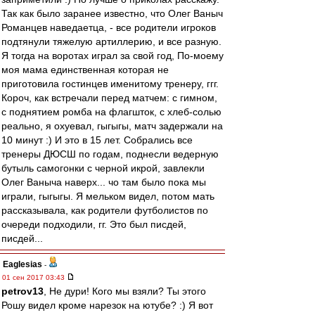
Так как было заранее известно, что Олег Ваныч
Романцев наведаетца, - все родители игроков
подтянули тяжелую артиллерию, и все разную.
Я тогда на воротах играл за свой год, По-моему
моя мама единственная которая не
приготовила гостинцев именитому тренеру, ггг.
Короч, как встречали перед матчем: с гимном,
с поднятием ромба на флагшток, с хлеб-солью
реально, я охуевал, гыгыгы, матч задержали на
10 минут :) И это в 15 лет. Собрались все
тренеры ДЮСШ по годам, поднесли ведерную
бутыль самогонки с черной икрой, завлекли
Олег Ваныча наверх... чо там было пока мы
играли, гыгыгы. Я мельком видел, потом мать
рассказывала, как родители футболистов по
очереди подходили, гг. Это был писдей,
писдей...
Eaglesias
-
01 сен 2017 03:43
petrov13
, Не дури! Кого мы взяли? Ты этого
Рошу видел кроме нарезок на ютубе? :) Я вот