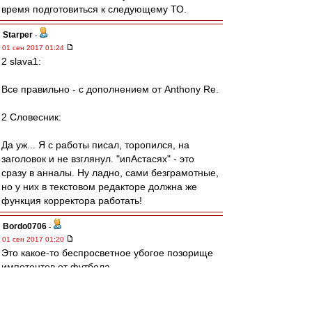
время подготовиться к следующему ТО.
Starper
-
01 сен 2017 01:24
2 slava1:
Все правильно - с дополнением от Anthony Re.
2 Словесник:
Да уж... Я с работы писал, торопился, на
заголовок и не взглянул. "ипАстасях" - это
сразу в анналы. Ну ладно, сами безграмотные,
но у них в текстовом редакторе должна же
функция корректора работать!
Bordo0706
-
01 сен 2017 01:20
Это какое-то беспросветное убогое позорище
импотентов от футбола.
Позором началось, позором было 3 месяца,
позором и закончилось.
Чтобы у вас член не встал больше никогда,