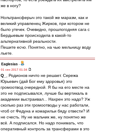
же в ногу?
Нольтрансферыч это такой же маразм, как и
великий управленец Жирков, при котором не
было утечек. Очевидно, прошлогодняя сага с
Бердыевым происходила в какой-то
альтернативной реальности.
Пешите есчо. Понятно, на чью мельницу воду
льете.
Eaglesias
-
01 сен 2017 01:34
Q_
, Родионов ничто не решает. Сережа
Юрьевич (дай Бог ему здоровья) это
громоотвод очередной. Я бы на его месте на
это не подписывался, лучше бы вертикаль в
академии выстраивал... Нахрен это надо? Уж
сколько раз эти громоотводы у нас работали,
чтоб от Федуна и комарильи бяду отвести? И
не счесть. Ну не мальчик же, ну понятно же
всё. А подписался. Но надо понимать, что
оперативный контроль за трансферами в это