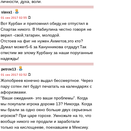
личности, духа, воли.
slava1
-
01 сен 2017 02:55
Вот Курбан и припомнил обиду,не отпустил в
Спартак никого. В Набиулина честно говоря не
верил -свой,татарин, молодой.
Отстоев на фиг не нужен.Ахметов,это кто?
Думал может5-6 за Канунникова отдадут.Так
отмстим же злому Курбану за наши поруганные
надежды!
petrov13
-
01 сен 2017 02:52
Жопобреев конечно выдал бессмертное. Через
пару сотен лет будут печатать на календарях с
афоризмами.
"Ваши ожидания- это ваши проблемы". Когда
мы покупали игрока дороже 13? Никогда. Когда
мы брали за одно окно больше двух серьезных
игроков? При царе горохе. Умножьте на то, что
вообще никого не продали и заработали
только на кислощееве, поехавшем в Мексику.