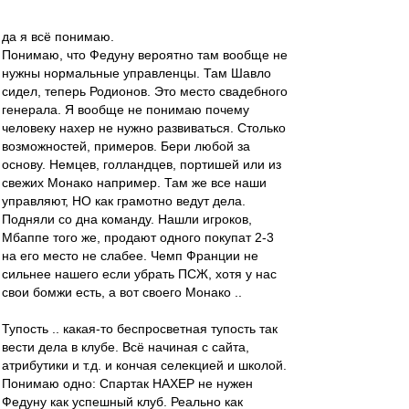
да я всё понимаю.
Понимаю, что Федуну вероятно там вообще не
нужны нормальные управленцы. Там Шавло
сидел, теперь Родионов. Это место свадебного
генерала. Я вообще не понимаю почему
человеку нахер не нужно развиваться. Столько
возможностей, примеров. Бери любой за
основу. Немцев, голландцев, портишей или из
свежих Монако например. Там же все наши
управляют, НО как грамотно ведут дела.
Подняли со дна команду. Нашли игроков,
Мбаппе того же, продают одного покупат 2-3
на его место не слабее. Чемп Франции не
сильнее нашего если убрать ПСЖ, хотя у нас
свои бомжи есть, а вот своего Монако ..
Тупость .. какая-то беспросветная тупость так
вести дела в клубе. Всё начиная с сайта,
атрибутики и т.д. и кончая селекцией и школой.
Понимаю одно: Спартак НАХЕР не нужен
Федуну как успешный клуб. Реально как