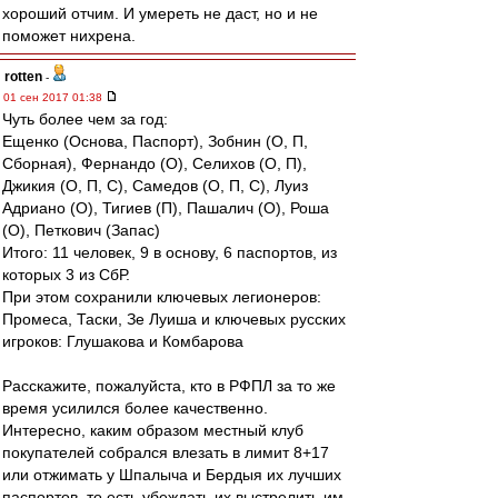
хороший отчим. И умереть не даст, но и не
поможет нихрена.
rotten
-
01 сен 2017 01:38
Чуть более чем за год:
Ещенко (Основа, Паспорт), Зобнин (О, П,
Сборная), Фернандо (О), Селихов (О, П),
Джикия (О, П, С), Самедов (О, П, С), Луиз
Адриано (О), Тигиев (П), Пашалич (О), Роша
(О), Петкович (Запас)
Итого: 11 человек, 9 в основу, 6 паспортов, из
которых 3 из СбР.
При этом сохранили ключевых легионеров:
Промеса, Таски, Зе Луиша и ключевых русских
игроков: Глушакова и Комбарова
Расскажите, пожалуйста, кто в РФПЛ за то же
время усилился более качественно.
Интересно, каким образом местный клуб
покупателей собрался влезать в лимит 8+17
или отжимать у Шпалыча и Бердыя их лучших
паспортов, то есть убеждать их выстрелить им