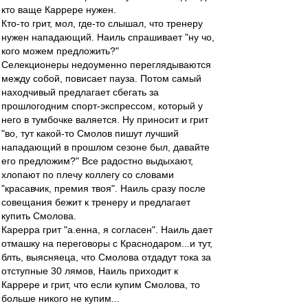
кто ваще Каррере нужен.
Кто-то грит, мол, где-то слышал, что тренеру
нужен нападающий. Наиль спрашивает "ну чо,
кого можем предложить?"
Селекционеры недоуменно переглядываются
между собой, повисает пауза. Потом самый
находчивый предлагает сбегать за
прошлогодним спорт-экспрессом, который у
него в тумбочке валяется. Ну приносит и грит
"во, тут какой-то Смолов пишут лучший
нападающий в прошлом сезоне был, давайте
его предложим?" Все радостно выдыхают,
хлопают по плечу коллегу со словами
"красавчик, премия твоя". Наиль сразу после
совещания бежит к тренеру и предлагает
купить Смолова.
Карерра грит "а.енна, я согласен". Наиль дает
отмашку на переговоры с Краснодаром...и тут,
блть, выясняеца, что Смолова отдадут тока за
отступные 30 лямов, Наиль приходит к
Каррере и грит, что если купим Смолова, то
больше никого не купим...