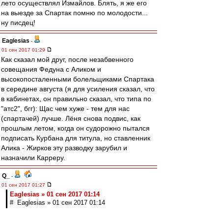
лето осуществлял Измайлов. Блять, я же его
на выезде за Спартак помню по молодости...
ну писдец!
Eaglesias
-
01 сен 2017 01:29
Как сказал мой друг, после незабвенного
совещания Федуна с Аликом и
высокопосталенными болельщиками Спартака
в середине августа (я для усиления сказал, что
в кабинетах, он правильно сказал, что типа по
"атс2", бгг): Щас чем хуже - тем для нас
(спартачей) лучше. Лёня снова подвис, как
прошлым летом, когда он судорожно пытался
подписать Курбана для титула, но ставленник
Алика - Жирков эту разводку зарубил и
назначили Карреру.
Q_
-
01 сен 2017 01:27
Eaglesias » 01 сен 2017 01:14
# Eaglesias » 01 сен 2017 01:14