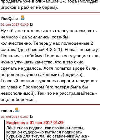
продавать уже в ближайшие 2-3 года (молодых
игроков в расчет не берем).
RedQuite
-
01 сен 2017 01:49
Ну я бы не стал посыпать голову пеплом, хоть
немного - да усилились, хотя-бы
количественно. Теперь у нас полноценные 2
состава (для базовой 4-2-3-1). Роша - по месту,
Пашалич - в обойму. Теперь в следующие окна
нужно улучшать качество, что в это окно
сделать не удалось. Хотя попытки вроде были,
но решили лучше сэкономить (редиски).
Главный позитив - удалось сохранить лидеров
во главе с Промесом (его потеря была бы
невосполнимой). Так что не расстраивайтесь -
еще поборемся...
rotten
-
01 сен 2017 01:47
Eaglesias » 01 сен 2017 01:29
Лёня снова подвис, как прошлым летом,
когда он судорожно пытался подписать
Курбана для титула, но ставленник Алика -