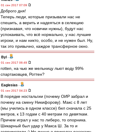
01 сен 2017 07:09
Доброго дня!
Теперь люди, которые призывали нас не
спешить, а верить и надеяться в селекцию
(признавая, что новички нужны), будут нас
успокаивать, что всё нормально, у нас лучшие
игроки, и нам никто, особо, и не нужен был. Ну,
так это привычно, каждое трансферное окно.
Byl
-
01 сен 2017 06:49
rotten, на чью же мельницу льют воду 99%
спартаковцев, Роттен?
Eaglesias
-
01 сен 2017 04:23
В порядке ностальгии (почему ОИР забрал и
почему на смену Никифорову). Макс с 8 лет
(мы учились в одном классе) бил сначала с 25
метров, к 13 годам с 40 метрам по девяткам.
Причем играл у нас то либеро, то опорника.
Шикарный был удар у Макса Ш. За то и
заприметили :) Но лучше о приколах расскажу.