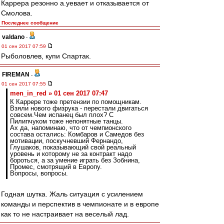
Каррера резонно а.уевает и отказывается от
Смолова.
Последнее сообщение
valdano
-
01 сен 2017 07:59
Рыболовлев, купи Спартак.
FIREMAN
-
01 сен 2017 07:55
men_in_red » 01 сен 2017 07:47
К Каррере тоже претензии по помощникам.
Взяли нового физрука - перестали двигаться
совсем.Чем испанец был плох? С
Пилипчуком тоже непонятные танцы.
Ах да, напоминаю, что от чемпионского
состава остались: Комбаров и Самедов без
мотивации, поскучневший Фернандо,
Глушаков, показывающий свой реальный
уровень и которому не за контракт надо
бороться, а за умение играть без Зобнина,
Промес, смотрящий в Европу.
Вопросы, вопросы.
Годная шутка. Жаль ситуация с усилением
команды и перспектив в чемпионате и в европе
как то не настраивает на веселый лад.