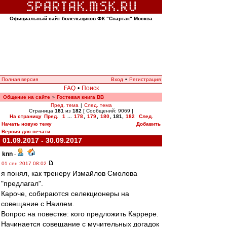
Официальный сайт болельщиков ФК "Спартак" Москва
Полная версия
Вход
•
Регистрация
FAQ
•
Поиск
Общение на сайте
Гостевая книга ВВ
»
Пред. тема
|
След. тема
Страница
181
из
182
[ Сообщений: 9069 ]
На страницу
Пред.
1
...
178
,
179
,
180
,
181
,
182
След.
Начать новую тему
Добавить
Версия для печати
01.09.2017 - 30.09.2017
knn
-
01 сен 2017 08:02
я понял, как тренеру Измайлов Смолова
"предлагал".
Кароче, собираются селекционеры на
совещание с Наилем.
Вопрос на повестке: кого предложить Каррере.
Начинается совещание с мучительных догадок