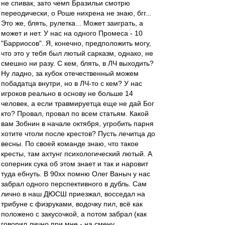
не спивак, зато чемп Бразильи смотрю
переодически, о Роше нихрена не знаю, бгг...
Это же, блять, рулетка... Может заиграть, а
может и нет. У нас на одного Промеса - 10
"Барриосов". Я, конечно, предположить могу,
что это у тебя был лютый сарказм, однако, не
смешно ни разу. С кем, блять, в ЛЧ выходить?
Ну ладно, за кубок отечественный можем
побадатца внутри, но в ЛЧ-то с кем? У нас
игроков реально в основу не больше 14
человек, а если травмируетца еще не дай Бог
кто? Провал, провал по всем статьям. Какой
вам Зобнин в начале октября, угробить парня
хотите чтоли после крестов? Пусть лечитца до
весны. По своей команде знаю, что такое
кресты, там ахтунг психологический лютый. А
соперник сука об этом знает и так и наровит
туда ебнуть. В 90хх помню Олег Ваныч у нас
забрал одного перспективного в дубль. Сам
лично в наш ДЮСШ приезжал, восседал на
трибуне с физруками, водочку пил, всё как
положено с закусочкой, а потом забрал (как
говорил лично при мне - на смену