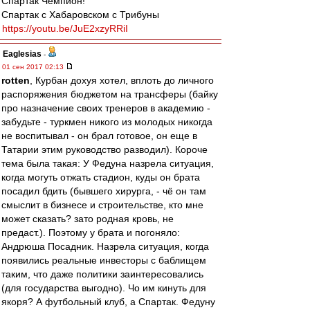
Спартак Чемпион!
Спартак с Хабаровском с Трибуны
https://youtu.be/JuE2xzyRRiI
Eaglesias
-
01 сен 2017 02:13
rotten
, Курбан дохуя хотел, вплоть до личного
распоряжения бюджетом на трансферы (байку
про назначение своих тренеров в академию -
забудьте - туркмен никого из молодых никогда
не воспитывал - он брал готовое, он еще в
Татарии этим руководство разводил). Короче
тема была такая: У Федуна назрела ситуация,
когда могуть отжать стадион, куды он брата
посадил бдить (бывшего хирурга, - чё он там
смыслит в бизнесе и строительстве, кто мне
может сказать? зато родная кровь, не
предаст.). Поэтому у брата и погоняло:
Андрюша Посадник. Назрела ситуация, когда
появились реальные инвесторы с баблищем
таким, что даже политики заинтересовались
(для государства выгодно). Чо им кинуть для
якоря? А футбольный клуб, а Спартак. Федуну