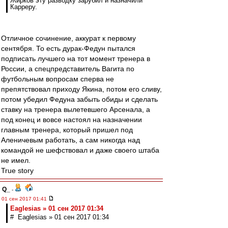
Жирков эту разводку зарубил и назначили
Карреру.
Отличное сочинение, аккурат к первому
сентября. То есть дурак-Федун пытался
подписать лучшего на тот момент тренера в
России, а спецпредставитель Вагита по
футбольным вопросам сперва не
препятствовал приходу Якина, потом его сливу,
потом убедил Федуна забыть обиды и сделать
ставку на тренера вылетевшего Арсенала, а
под конец и вовсе настоял на назначении
главным тренера, который пришел под
Аленичевым работать, а сам никогда над
командой не шефствовал и даже своего штаба
не имел.
True story
Q_
-
01 сен 2017 01:41
Eaglesias » 01 сен 2017 01:34
# Eaglesias » 01 сен 2017 01:34