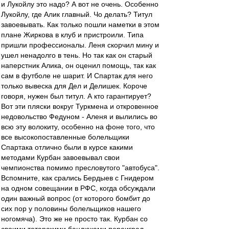
и Лукойлу это надо? А вот не очень. Особенно
Лукойлу, где Алик главный. Чо делать? Титул
завоевывать. Как только пошли наметки в этом
плане Жиркова в клуб и пристроили. Типа
пришли профессионалы. Леня скорчил мину и
ушел ненадолго в тень. Но так как он старый
наперстник Алика, он оценил помощь, так как
сам в футболе не шарит. И Спартак для него
только вывеска для Дел и Делишек. Короче
говоря, нужен был титул. А кто гарантирует?
Вот эти пляски вокруг Туркмена и откровенное
недовольство Федуном - Аленя и вылились во
всю эту волокиту, особенно на фоне того, что
все высокопоставленные болельщики
Спартака отлично были в курсе какими
методами Курбан завоевывал свои
чемпионства помимо пресловутого "автобуса".
Вспомните, как срались Бердыев с Гнидером
на одном совещании в РФС, когда обсуждали
один важный вопрос (от которого бомбит до
сих пор у половины болельщиков нашего
ногомяча). Это же не просто так. Курбан со