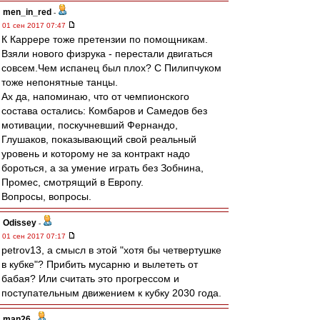
men_in_red
-
01 сен 2017 07:47
К Каррере тоже претензии по помощникам.
Взяли нового физрука - перестали двигаться
совсем.Чем испанец был плох? С Пилипчуком
тоже непонятные танцы.
Ах да, напоминаю, что от чемпионского
состава остались: Комбаров и Самедов без
мотивации, поскучневший Фернандо,
Глушаков, показывающий свой реальный
уровень и которому не за контракт надо
бороться, а за умение играть без Зобнина,
Промес, смотрящий в Европу.
Вопросы, вопросы.
Odissey
-
01 сен 2017 07:17
petrov13, а смысл в этой "хотя бы четвертушке
в кубке"? Прибить мусарню и вылететь от
бабая? Или считать это прогрессом и
поступательным движением к кубку 2030 года.
man26
-