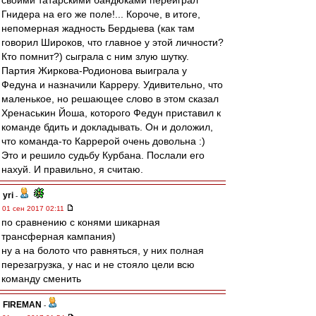
своими татарскими бандюками переиграл
Гнидера на его же поле!... Короче, в итоге,
непомерная жадность Бердыева (как там
говорил Широков, что главное у этой личности?
Кто помнит?) сыграла с ним злую шутку.
Партия Жиркова-Родионова выиграла у
Федуна и назначили Карреру. Удивительно, что
маленькое, но решающее слово в этом сказал
Хренаськин Йоша, которого Федун приставил к
команде бдить и докладывать. Он и доложил,
что команда-то Каррерой очень довольна :)
Это и решило судьбу Курбана. Послали его
нахуй. И правильно, я считаю.
yri
-
01 сен 2017 02:11
по сравнению с конями шикарная
трансферная кампания)
ну а на болото что равняться, у них полная
перезагрузка, у нас и не стояло цели всю
команду сменить
FIREMAN
-