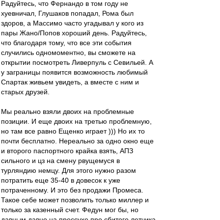
Радуйтесь, что Фернандо в том году не
хуевничал, Глушаков попадал, Рома был
здоров, а Массимо часто угадывал у кого из
пары Жано/Попов хороший день. Радуйтесь,
что благодаря тому, что все эти события
случились одномоментно, вы сможете на
открытии посмотреть Ливерпуль с Севильей. А
у заграницы появится возможность любимый
Спартак живьем увидеть, а вместе с ним и
старых друзей.
Мы реально взяли двоих на проблемные
позиции. И еще двоих на третью проблемную,
но там все равно Ещенко играет ))) Но их то
почти бесплатно. Нереально за одно окно еще
и второго паспортного крайка взять, АПЗ
сильного и цз на смену рвущемуся в
турляндию немцу. Для этого нужно разом
потратить еще 35-40 в довесок к уже
потраченному. И это без продажи Промеса.
Такое себе может позволить только миллер и
только за казенный счет. Федун мог бы, но
давным давно на прессухе про сбитого летчика