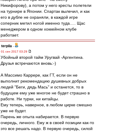
Никифорову), а потом у него кресты полетели
на турнире в Японии. Спартак вылечил, и как
его в дубле не охраняли, в каждой игре
соперник метил ногой именно туда..... Щас
менеджером в одном хоккейном клубе
работает.
terpila
-
01 сен 2017 03:29
Убойный второй тайм Уругвай -Аргентина.
Друзья встречаются вновь:-)
А Массимо Каррере, как ГТ, если он не
выполнит рекомендацию душевных добрых
людей "Беги, дядь Мась" и останется, то в
будущем ему уже многое не будет страшно в
работе. Ни турки, ни китайцы.
Ему теперь, наверное, в любом цирке смешно
уже не будет.
Парень же опыта набирается. В первую
очередь, личного. Ему ж в своей позиции как-то
это все решать надо. В первую очередь, силой