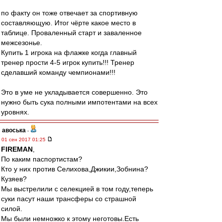
по факту он тоже отвечает за спортивную
составляющую. Итог чёрте какое место в
таблице. Проваленный старт и заваленное
межсезонье.
Купить 1 игрока на флажке когда главный
тренер прости 4-5 игрок купить!!! Тренер
сделавший команду чемпионами!!!
Это в уме не укладывается совершенно. Это
нужно быть сука полными импотентами на всех
уровнях.
авоська
-
01 сен 2017 01:25
FIREMAN
,
По каким паспортистам?
Кто у них против Селихова,Джикии,Зобнина?
Кузяев?
Мы выстрелили с селекцией в том году,теперь
суки пасут наши трансферы со страшной
силой.
Мы были немножко к этому неготовы.Есть