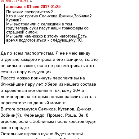
01 сен 2017 01:54
авоська » 01 сен 2017 01:25
По каким паспортистам?
Кто у них против Селихова,Джикии,Зобнина?
Кузяев?
Мы выстрелили с селекцией в том
году,теперь суки пасут наши трансферы со
страшной силой.
Мы были немножко к этому неготовы.Есть
время подготовиться к следующему ТО.
Да по всем паспортистам. Я не имею ввиду
отдельно каждого игрока и его позицию, т.к. это
не сильно важно, если не рассматривать этот
сезон а пару следующих.
Просто можно прикинуть перспективы на
ближайшие пару лет. Убери из нашего состава
откровенный молодняк и тех, кому 30+ и
легионеров на которых нельзя рассчитывать в
перспективе на данный момент.
В итоге останутся Селихов, Кутепов, Джикия,
Зобнин(?), Фернандо, Промес, Роша, Зе. 8
игроков, если с Зобниным после крестов будет
все в порядке.
Остальных игроков нужно будет менять/